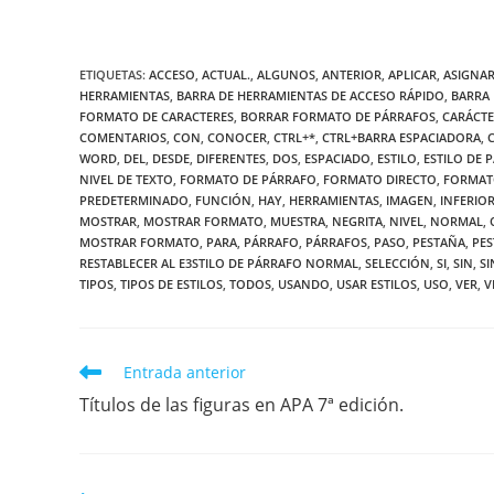
ETIQUETAS
:
ACCESO
,
ACTUAL.
,
ALGUNOS
,
ANTERIOR
,
APLICAR
,
ASIGNA
HERRAMIENTAS
,
BARRA DE HERRAMIENTAS DE ACCESO RÁPIDO
,
BARRA
FORMATO DE CARACTERES
,
BORRAR FORMATO DE PÁRRAFOS
,
CARÁCT
COMENTARIOS
,
CON
,
CONOCER
,
CTRL+*
,
CTRL+BARRA ESPACIADORA
,
WORD
,
DEL
,
DESDE
,
DIFERENTES
,
DOS
,
ESPACIADO
,
ESTILO
,
ESTILO DE 
NIVEL DE TEXTO
,
FORMATO DE PÁRRAFO
,
FORMATO DIRECTO
,
FORMAT
PREDETERMINADO
,
FUNCIÓN
,
HAY
,
HERRAMIENTAS
,
IMAGEN
,
INFERIO
MOSTRAR
,
MOSTRAR FORMATO
,
MUESTRA
,
NEGRITA
,
NIVEL
,
NORMAL
,
MOSTRAR FORMATO
,
PARA
,
PÁRRAFO
,
PÁRRAFOS
,
PASO
,
PESTAÑA
,
PES
RESTABLECER AL E3STILO DE PÁRRAFO NORMAL
,
SELECCIÓN
,
SI
,
SIN
,
SI
TIPOS
,
TIPOS DE ESTILOS
,
TODOS
,
USANDO
,
USAR ESTILOS
,
USO
,
VER
,
V
Leer
Entrada anterior
más
Títulos de las figuras en APA 7ª edición.
artículos