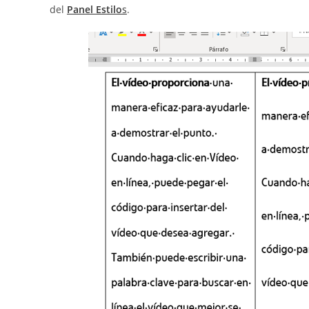
del
Panel Estilo
s
.