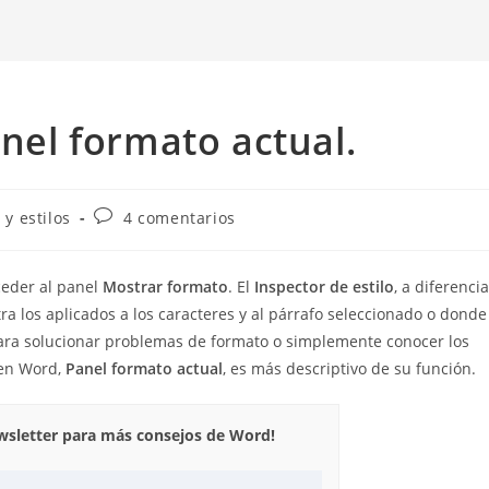
anel formato actual.
Comentarios
y estilos
4 comentarios
de
la
entrada:
ceder al panel
Mostrar formato
. El
Inspector de estilo
, a diferencia
ra los aplicados a los caracteres y al párrafo seleccionado o donde
 para solucionar problemas de formato o simplemente conocer los
 en Word,
Panel formato actual
, es más descriptivo de su función.
ewsletter para más consejos de Word!