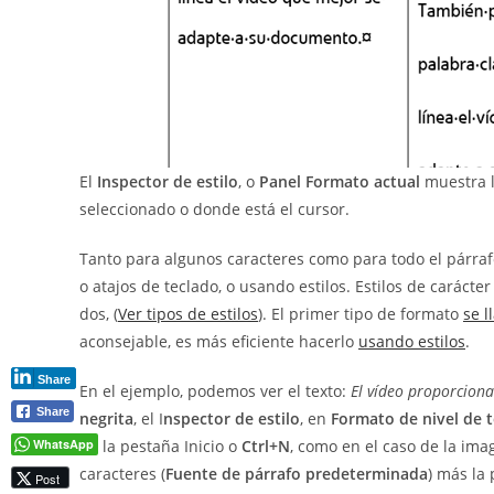
El
Inspector de estilo
, o
Panel Formato actual
muestra lo
seleccionado o donde está el cursor.
Tanto para algunos caracteres como para todo el párra
o atajos de teclado, o usando estilos. Estilos de carácte
dos, (
Ver tipos de estilos
). El primer tipo de formato
se l
aconsejable, es más eficiente hacerlo
usando estilos
.
Share
En el ejemplo, podemos ver el texto:
El vídeo proporciona
Share
negrita
, el I
nspector de estilo
, en
Formato de nivel de 
WhatsApp
de la pestaña Inicio o
Ctrl+N
, como en el caso de la ima
caracteres (
Fuente de párrafo predeterminada
) más la
Post