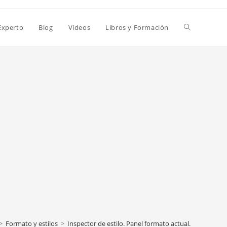
Alternar
Experto
Blog
Vídeos
Libros y Formación
búsqueda
de
la
web
>
Formato y estilos
>
Inspector de estilo. Panel formato actual.