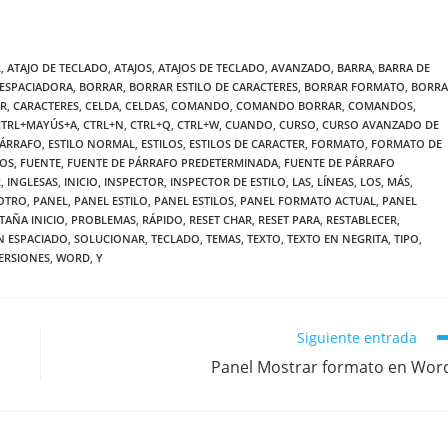
R
,
ATAJO DE TECLADO
,
ATAJOS
,
ATAJOS DE TECLADO
,
AVANZADO
,
BARRA
,
BARRA DE
 ESPACIADORA
,
BORRAR
,
BORRAR ESTILO DE CARACTERES
,
BORRAR FORMATO
,
BORRA
ER
,
CARACTERES
,
CELDA
,
CELDAS
,
COMANDO
,
COMANDO BORRAR
,
COMANDOS
,
CTRL+MAYÚS+A
,
CTRL+N
,
CTRL+Q
,
CTRL+W
,
CUANDO
,
CURSO
,
CURSO AVANZADO DE
PÁRRAFO
,
ESTILO NORMAL
,
ESTILOS
,
ESTILOS DE CARACTER
,
FORMATO
,
FORMATO DE
OS
,
FUENTE
,
FUENTE DE PÁRRAFO PREDETERMINADA
,
FUENTE DE PÁRRAFO
R
,
INGLESAS
,
INICIO
,
INSPECTOR
,
INSPECTOR DE ESTILO
,
LAS
,
LÍNEAS
,
LOS
,
MÁS
,
OTRO
,
PANEL
,
PANEL ESTILO
,
PANEL ESTILOS
,
PANEL FORMATO ACTUAL
,
PANEL
TAÑA INICIO
,
PROBLEMAS
,
RÁPIDO
,
RESET CHAR
,
RESET PARA
,
RESTABLECER
,
N ESPACIADO
,
SOLUCIONAR
,
TECLADO
,
TEMAS
,
TEXTO
,
TEXTO EN NEGRITA
,
TIPO
,
ERSIONES
,
WORD
,
Y
Siguiente entrada
Panel Mostrar formato en Wor