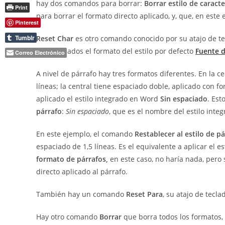
hay dos comandos para borrar:
Borrar estilo de caract
Print
para borrar el formato directo aplicado, y, que, en este 
Pinterest
Tumblr
Reset Char
es otro comando conocido por su atajo de t
seleccionados el formato del estilo por defecto
Fuente 
Correo Electrónico
A nivel de párrafo hay tres formatos diferentes. En la ce
líneas; la central tiene espaciado doble, aplicado con f
aplicado el estilo integrado en Word
Sin espaciado
. Est
párrafo
:
Sin espaciado
, que es el nombre del estilo inte
En este ejemplo, el comando
Restablecer al estilo de p
espaciado de 1,5 líneas. Es el equivalente a aplicar el es
formato de párrafos,
en este caso, no haría nada, pero s
directo aplicado al párrafo.
También hay un comando
Reset Para
, su atajo de tecl
Hay otro comando
Borrar
que borra todos los formatos, 