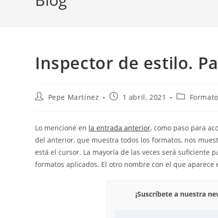
Inspector de estilo. P
Autor
Publicación
Categoría
Pepe Martínez
1 abril, 2021
Formato 
de
de
de
la
la
la
entrada:
entrada:
entrada:
Lo mencioné en
la entrada anterior
, como paso para ac
del anterior, que muestra todos los formatos, nos muest
está el cursor. La mayoría de las veces será suficiente
formatos aplicados. El otro nombre con el que aparece
¡Suscríbete a nuestra n