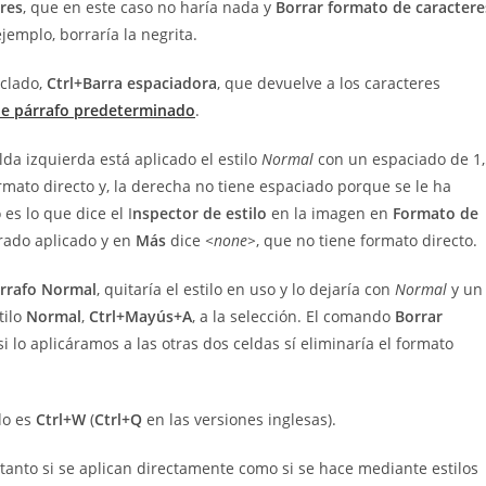
eres
, que en este caso no haría nada y
Borrar formato de caractere
ejemplo, borraría la negrita.
eclado,
Ctrl+Barra espaciadora
, que devuelve a los caracteres
de párrafo predeterminado
.
lda izquierda está aplicado el estilo
Normal
con un espaciado de 1,
ormato directo y, la derecha no tiene espaciado porque se le ha
o es lo que dice el I
nspector de estilo
en la imagen en
Formato de
grado aplicado y en
Más
dice
<none>
, que no tiene formato directo.
árrafo Normal
, quitaría el estilo en uso y lo dejaría con
Normal
y un
tilo
Normal
,
Ctrl+Mayús+A
, a la selección. El comando
Borrar
i lo aplicáramos a las otras dos celdas sí eliminaría el formato
ado es
Ctrl+W
(
Ctrl+Q
en las versiones inglesas).
tanto si se aplican directamente como si se hace mediante estilos