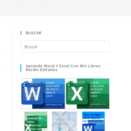
BUSCAR
Pulsa
Escape
para
Aprende Word Y Excel Con Mis Libros
cerrar
Recién Editados
el
panel
de
búsqueda.