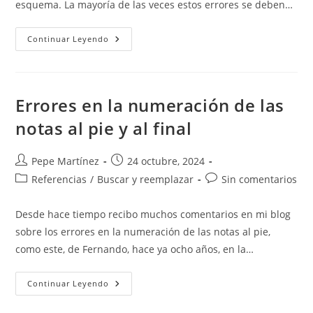
esquema. La mayoría de las veces estos errores se deben…
Errores
Continuar Leyendo
En
La
Numeración
De
Títulos
En
Errores en la numeración de las
Word
notas al pie y al final
Autor
Publicación
Pepe Martínez
24 octubre, 2024
de
de
Categoría
Comentarios
Referencias
/
Buscar y reemplazar
Sin comentarios
la
la
de
de
entrada:
entrada:
la
la
Desde hace tiempo recibo muchos comentarios en mi blog
entrada:
entrada:
sobre los errores en la numeración de las notas al pie,
como este, de Fernando, hace ya ocho años, en la…
Errores
Continuar Leyendo
En
La
Numeración