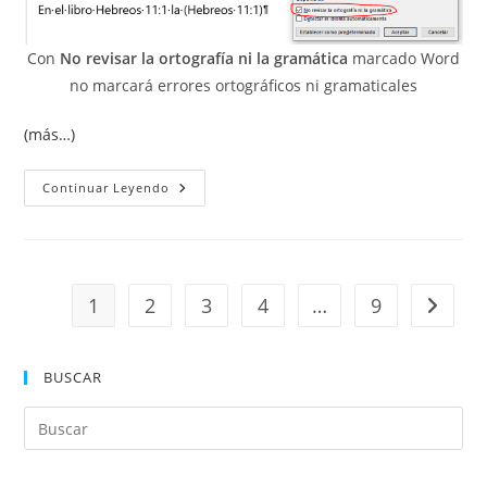
Con
No revisar la ortografía ni la gramática
marcado Word
no marcará errores ortográficos ni gramaticales
(más…)
Omitir
Continuar Leyendo
Nombres
Propios
De
La
Revisión
Gramatical.
1
2
3
4
…
9
Ir a la 
BUSCAR
Pul
Es
par