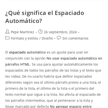
De
Las
Notas
¿Qué significa el Espaciado
Al
Pie
Automático?
Y
Al
Final
Autor
Publicación
Pepe Martínez
26 septiembre, 2024
de
de
Categoría
Comentarios
Formato y estilos
/
Diseño
Sin comentarios
la
la
de
de
entrada:
entrada:
la
la
El
espaciado
automático
es un ajuste para usar en
entrada:
entrada:
conjunción con la opción
No usar espaciado automático en
párrafos HTML
. Se usa para ajustar automáticamente los
espaciados de todos los párrafos de las listas y el texto que
les rodea. De no usarlo habría que definir espaciados
diferentes según sea el último párrafo previo a una lista, el
primero de la lista, el último de la lista o el primero del
texto normal que sigue a la lista. No afecta al espaciado de
los párrafos intermedios, que al pertenecer a la lista y
llevar marcado por defecto
No agregar espacio entre