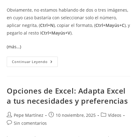
Obviamente, no estamos hablando de dos o tres imágenes,
en cuyo caso bastaría con seleccionar solo el número,
aplicar negrita, (
Ctrl+N
), copiar el formato, (
Ctrl+Mayús+C
), y
pegarlo al resto I
Ctrl+Mayús+V
).
(más…)
Poner
Continuar Leyendo
En
Negrita
Los
Números
De
Los
Opciones de Excel: Adapta Excel
Títulos
De
a tus necesidades y preferencias
Las
Ilustraciones.
Autor
Publicación
Categoría
Pepe Martínez
10 noviembre, 2025
Vídeos
de
de
de
Comentarios
Sin comentarios
la
la
la
de
entrada:
entrada:
entrada:
la