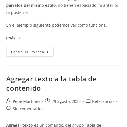
párrafos del mismo estilo
, no tienen espaciado, ni anterior
ni posterior.
En el ejemplo siguiente podemos ver cómo funciona.
(más…)
¿Qué
Continuar Leyendo
Significa
El
Espaciado
Automático?
Agregar texto a la tabla de
contenido
Autor
Publicación
Categoría
Pepe Martínez
29 agosto, 2024
Referencias
de
de
de
Comentarios
Sin comentarios
la
la
la
de
entrada:
entrada:
entrada:
la
Agregar texto
es un comando, del grupo
Tabla de
entrada: