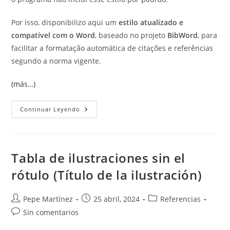
Por isso, disponibilizo aqui um
estilo atualizado e
compatível com o Word
, baseado no projeto
BibWord
, para
facilitar a formatação automática de citações e referências
segundo a norma vigente.
(más…)
Baixe
Continuar Leyendo
O
Estilo
De
Citação
E
Referência
Tabla de ilustraciones sin el
ABNT
NBR
rótulo (Título de la ilustración)
10520/2023
Autor
Publicación
Categoría
Pepe Martínez
25 abril, 2024
Referencias
de
de
de
Comentarios
Sin comentarios
la
la
la
de