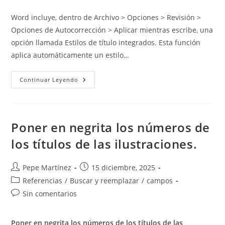
de
de
entrada:
entrada:
la
la
Word incluye, dentro de Archivo > Opciones > Revisión >
entrada:
entrada:
Opciones de Autocorrección > Aplicar mientras escribe, una
opción llamada Estilos de título integrados. Esta función
aplica automáticamente un estilo…
Estilos
Continuar Leyendo
De
Título
Integrados
(Autocorrección
En
Word)
Poner en negrita los números de
los títulos de las ilustraciones.
Autor
Publicación
Pepe Martínez
15 diciembre, 2025
de
de
Categoría
Referencias
/
Buscar y reemplazar
/
campos
la
la
de
Comentarios
Sin comentarios
entrada:
entrada:
la
de
entrada:
la
Poner en negrita los números de los títulos de las
entrada: