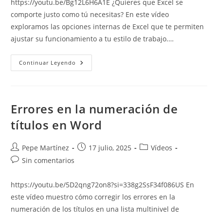
https://youtu.be/Bg12L6H6A1E ¿Quieres que Excel se
entrada:
comporte justo como tú necesitas? En este vídeo
exploramos las opciones internas de Excel que te permiten
ajustar su funcionamiento a tu estilo de trabajo.…
Opciones
Continuar Leyendo
De
Excel:
Adapta
Excel
A
Tus
Errores en la numeración de
Necesidades
Y
títulos en Word
Preferencias
Autor
Publicación
Categoría
Pepe Martínez
17 julio, 2025
Vídeos
de
de
de
Comentarios
Sin comentarios
la
la
la
de
entrada:
entrada:
entrada:
la
https://youtu.be/5D2qng72on8?si=338g2SsF34f086US En
entrada:
este vídeo muestro cómo corregir los errores en la
numeración de los títulos en una lista multinivel de