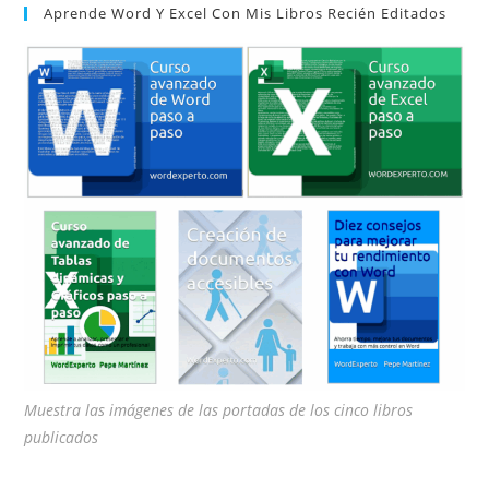
Aprende Word Y Excel Con Mis Libros Recién Editados
cer
el
pan
de
bú
Muestra las imágenes de las portadas de los cinco libros
publicados