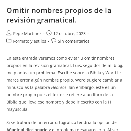
Rótulo
(Título
Omitir nombres propios de la
De
La
revisión gramatical.
Ilustración)
Autor
Publicación
Pepe Martínez
12 octubre, 2023
de
de
Categoría
Comentarios
Formato y estilos
Sin comentarios
la
la
de
de
entrada:
entrada:
la
la
En esta entrada veremos como evitar u omitir nombres
entrada:
entrada:
propios en la revisión gramatical. Luis, seguidor de mi blog,
me plantea un problema. Escribe sobre la Biblia y Word le
marca error algún nombre propio. Word sugiere cambiar a
minúsculas la palabra
Hebreos
. Sin embargo, este es un
nombre propio pues el texto se refiere a un libro de la
Biblia que lleva ese nombre y debe ir escrito con la H
mayúscula.
Si se tratara de un error ortográfico tendría la opción de
Añadir al diccionario
y el problema desaparecería. Al ser