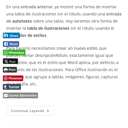
entrada:
entrada:
entrada:
la
En una
entrada anterior
, ya mostré una forma de insertar
entrada:
una tabla de ilustraciones sin el rótulo, usando una
entrada
de
autotexto
sobre una tabla. Hoy veremos otra forma de
Insertar la
tabla de ilustraciones
sin el rótulo, usando el
separador de estilos
.
Share
Share
Para hacerlo necesitamos
crear un nuevo estilo
, que
WhatsApp
puedes llamar
DescripciónRótulo
, exactamente igual que
Post
Descripción
, que es el estilo que Word aplica, por defecto, a
los títulos de las ilustraciones. Para Office ilustración es el
Print
concepto que agrupa a tablas, imágenes, figuras, capturas
Pinterest
de pantalla, etc.
Tumblr
Correo Electrónico
(más…)
Tabla
Continuar Leyendo
De
Ilustraciones
Sin
El