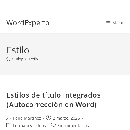
Ir
al
contenido
WordExperto
Menú
Estilo
>
Blog
>
Estilo
Estilos de título integrados
(Autocorrección en Word)
Autor
Publicación
Pepe Martínez
2 marzo, 2026
de
de
Categoría
Comentarios
Formato y estilos
Sin comentarios
la
la