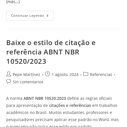
(más…)
Agregar
Continuar Leyendo
Texto
A
La
Tabla
De
Contenido
Baixe o estilo de citação e
referência ABNT NBR
10520/2023
Autor
Publicación
Categoría
Pepe Martínez
1 agosto, 2024
Referencias
de
de
de
Comentarios
Sin comentarios
la
la
la
de
entrada:
entrada:
entrada:
la
A norma
ABNT NBR 10520:2023
define as regras oficiais
entrada:
para apresentação de
citações e referências
em trabalhos
acadêmicos no Brasil. Muitos estudantes, professores e
pesquisadores precisam aplicar esse padrão no Word, mas
o programa não inclui esse estilo por padrão.