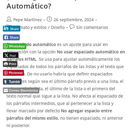
Automático?
Autor
Publicación
Pepe Martínez
26 septiembre, 2024
de
de
Categoría
Comentarios
Formato y estilos
/
Diseño
Sin comentarios
Share
la
la
de
de
entrada:
entrada:
Share
la
la
El
espaciado
automático
es un ajuste para usar en
entrada:
entrada:
WhatsApp
conjunción con la opción
No usar espaciado automático en
Post
párrafos HTML
. Se usa para ajustar automáticamente los
Print
espaciados de todos los párrafos de las listas y el texto que
Pinterest
les rodea. De no usarlo habría que definir espaciados
diferentes según sea el último párrafo previo a una lista, el
Tumblr
primero de la lista, el último de la lista o el primero del
Correo Electrónico
texto normal que sigue a la lista. No afecta al espaciado de
los párrafos intermedios, que al pertenecer a la lista y
llevar marcado por defecto
No agregar espacio entre
párrafos del mismo estilo
, no tienen espaciado, ni anterior
ni posterior.