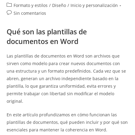
de
de
Categoría
Formato y estilos
/
Diseño
/
Inicio y personalización
la
la
de
Comentarios
Sin comentarios
entrada:
entrada:
la
de
entrada:
la
Qué son las plantillas de
entrada:
documentos en Word
Las plantillas de documentos en Word son archivos que
sirven como modelo para crear nuevos documentos con
una estructura y un formato predefinidos. Cada vez que se
abren, generan un archivo independiente basado en la
plantilla, lo que garantiza uniformidad, evita errores y
permite trabajar con libertad sin modificar el modelo
original.
En este artículo profundizamos en cómo funcionan las
plantillas de documentos, qué pueden incluir y por qué son
esenciales para mantener la coherencia en Word.