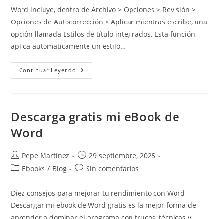
entrada:
entrada:
la
la
Word incluye, dentro de Archivo > Opciones > Revisión >
entrada:
entrada:
Opciones de Autocorrección > Aplicar mientras escribe, una
opción llamada Estilos de título integrados. Esta función
aplica automáticamente un estilo…
Estilos
Continuar Leyendo
De
Título
Integrados
(Autocorrección
En
Word)
Descarga gratis mi eBook de
Word
Autor
Publicación
Pepe Martínez
29 septiembre, 2025
de
de
Categoría
Comentarios
Ebooks
/
Blog
Sin comentarios
la
la
de
de
entrada:
entrada:
la
la
Diez consejos para mejorar tu rendimiento con Word
entrada:
entrada:
Descargar mi ebook de Word gratis es la mejor forma de
aprender a dominar el programa con trucos, técnicas y