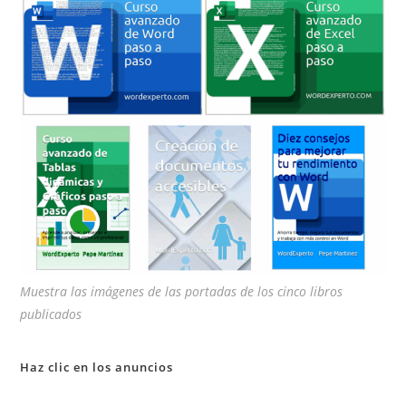
pan
de
bú
Muestra las imágenes de las portadas de los cinco libros
publicados
Haz clic en los anuncios