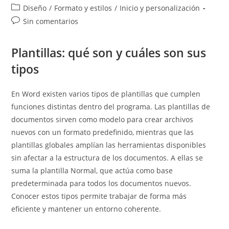
de
de
Categoría
Diseño
/
Formato y estilos
/
Inicio y personalización
la
la
de
Comentarios
Sin comentarios
entrada:
entrada:
la
de
entrada:
la
Plantillas: qué son y cuáles son sus
entrada:
tipos
En Word existen varios tipos de plantillas que cumplen
funciones distintas dentro del programa. Las plantillas de
documentos sirven como modelo para crear archivos
nuevos con un formato predefinido, mientras que las
plantillas globales amplían las herramientas disponibles
sin afectar a la estructura de los documentos. A ellas se
suma la plantilla Normal, que actúa como base
predeterminada para todos los documentos nuevos.
Conocer estos tipos permite trabajar de forma más
eficiente y mantener un entorno coherente.