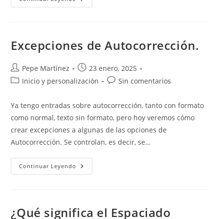
En
La
Numeración
De
Títulos
En
Excepciones de Autocorrección.
Word
Autor
Publicación
Pepe Martínez
23 enero, 2025
de
de
Categoría
Comentarios
Inicio y personalización
Sin comentarios
la
la
de
de
entrada:
entrada:
la
la
Ya tengo entradas sobre autocorrección, tanto con formato
entrada:
entrada:
como normal, texto sin formato, pero hoy veremos cómo
crear excepciones a algunas de las opciones de
Autocorrección. Se controlan, es decir, se…
Excepciones
Continuar Leyendo
De
Autocorrección.
¿Qué significa el Espaciado