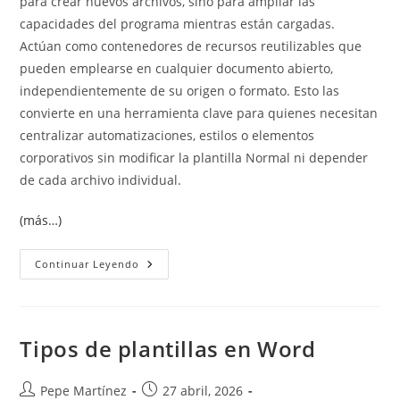
para crear nuevos archivos, sino para ampliar las
capacidades del programa mientras están cargadas.
Actúan como contenedores de recursos reutilizables que
pueden emplearse en cualquier documento abierto,
independientemente de su origen o formato. Esto las
convierte en una herramienta clave para quienes necesitan
centralizar automatizaciones, estilos o elementos
corporativos sin modificar la plantilla Normal ni depender
de cada archivo individual.
(más…)
Plantillas
Continuar Leyendo
Globales
En
Word:
Qué
Son
Y
Tipos de plantillas en Word
Para
Qué
Sirven
Autor
Publicación
Pepe Martínez
27 abril, 2026