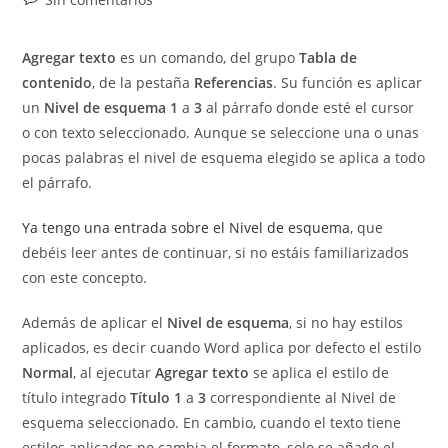
la
la
la
de
entrada:
entrada:
entrada:
la
Agregar texto
es un comando, del grupo
Tabla de
entrada:
contenido
, de la pestaña
Referencias
. Su función es aplicar
un
Nivel de esquema
1
a
3
al párrafo donde esté el cursor
o con texto seleccionado. Aunque se seleccione una o unas
pocas palabras el nivel de esquema elegido se aplica a todo
el párrafo.
Ya tengo una entrada sobre el Nivel de esquema
, que
debéis leer antes de continuar, si no estáis familiarizados
con este concepto.
Además de aplicar el
Nivel de esquema
, si no hay estilos
aplicados, es decir cuando Word aplica por defecto el estilo
Normal
, al ejecutar
Agregar texto
se aplica el estilo de
título integrado
Título 1
a
3
correspondiente al Nivel de
esquema seleccionado. En cambio, cuando el texto tiene
estilos aplicados no cambia el formato, solo se añade el