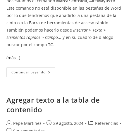
necesitamos el comando
Marcar entrada
,
Alt+Mayús+B
.
Este comando no está disponible en las pestañas de Word
por lo que tendremos que añadirlo, a una
pestaña de la
cinta
o a la
Barra de herramientas de acceso rápido
.
También podemos hacerlo desde
Insertar > Texto >
Elementos rápidos >
Campo...
y en su cuadro de diálogo
buscar por el campo
TC
.
(más…)
Crear
Continuar Leyendo
Tablas
De
Contenido
Con
Campos.
Agregar texto a la tabla de
contenido
Autor
Publicación
Categoría
Pepe Martínez
29 agosto, 2024
Referencias
de
de
de
Comentarios
Sin comentarios