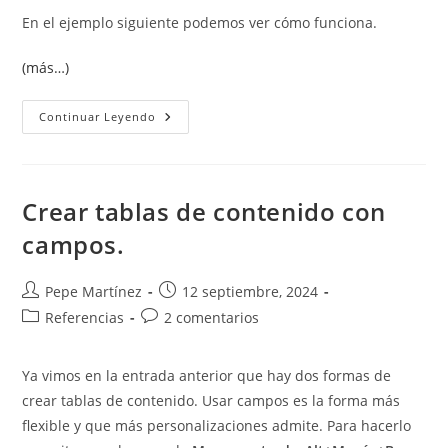
En el ejemplo siguiente podemos ver cómo funciona.
(más…)
¿Qué
Continuar Leyendo
Significa
El
Espaciado
Automático?
Crear tablas de contenido con
campos.
Autor
Publicación
Pepe Martínez
12 septiembre, 2024
de
de
Categoría
Comentarios
Referencias
2 comentarios
la
la
de
de
entrada:
entrada:
la
la
Ya vimos en la entrada anterior que hay dos formas de
entrada:
entrada:
crear tablas de contenido. Usar campos es la forma más
flexible y que más personalizaciones admite. Para hacerlo