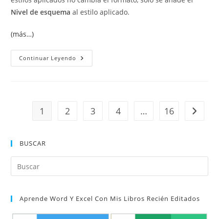
Nivel de esquema
al estilo aplicado.
(más…)
Agregar
Continuar Leyendo
Texto
A
La
Tabla
De
Contenido
1
2
3
4
…
16
Ir a la 
BUSCAR
Pul
Es
par
Aprende Word Y Excel Con Mis Libros Recién Editados
cer
el