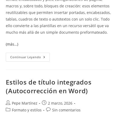
macros y, sobre todo, bloques de creación: esos elementos
reutilizables que permiten insertar portadas, encabezados,
tablas, cuadros de texto o autotextos con un solo clic. Todo
ello convierte a las plantillas en un recurso versátil que va
mucho más allá de un simple documento preformateado.
(más…)
Tipos
Continuar Leyendo
De
Plantillas
En
Word
Estilos de título integrados
(Autocorrección en Word)
Autor
Publicación
Pepe Martínez
2 marzo, 2026
de
de
Categoría
Comentarios
Formato y estilos
Sin comentarios
la
la
de
de