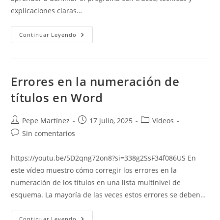
explicaciones claras…
Descarga
Continuar Leyendo
Gratis
Mi
EBook
De
Word
Errores en la numeración de
títulos en Word
Autor
Publicación
Categoría
Pepe Martínez
17 julio, 2025
Vídeos
de
de
de
Comentarios
Sin comentarios
la
la
la
de
entrada:
entrada:
entrada:
la
https://youtu.be/5D2qng72on8?si=338g2SsF34f086US En
entrada:
este vídeo muestro cómo corregir los errores en la
numeración de los títulos en una lista multinivel de
esquema. La mayoría de las veces estos errores se deben…
Errores
Continuar Leyendo