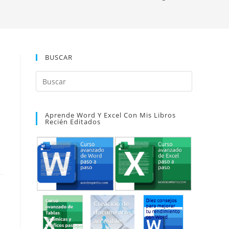
BUSCAR
Pulsa
Escape
para
Aprende Word Y Excel Con Mis Libros
cerrar
Recién Editados
el
panel
de
búsqueda.