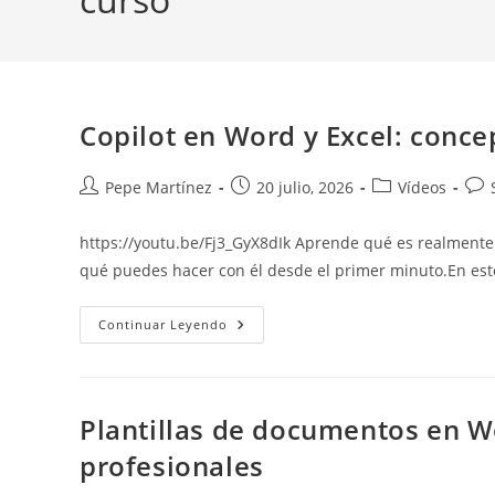
Copilot en Word y Excel: conce
Autor
Publicación
Categoría
Com
Pepe Martínez
20 julio, 2026
Vídeos
de
de
de
de
la
la
la
la
https://youtu.be/Fj3_GyX8dIk Aprende qué es realmente 
entrada:
entrada:
entrada:
ent
qué puedes hacer con él desde el primer minuto.En est
Copilot
Continuar Leyendo
En
Word
Y
Excel:
Conceptos
Clave,
Plantillas de documentos en W
Interfaz
Y
profesionales
Primeros
Pasos