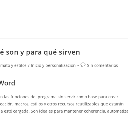
ué son y para qué sirven
Comentarios
mato y estilos
/
Inicio y personalización
Sin comentarios
de
la
 Word
entrada:
an las funciones del programa sin servir como base para crear
ción, macros, estilos y otros recursos reutilizables que estarán
la esté cargada. Son ideales para mantener coherencia, automatiz