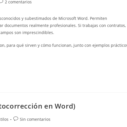
Comentarios
2 comentarios
de
a
sconocidos y subestimados de Microsoft Word. Permiten
entrada:
ar documentos realmente profesionales. Si trabajas con contratos,
s campos son imprescindibles.
son, para qué sirven y cómo funcionan, junto con ejemplos práctico
utocorrección en Word)
Comentarios
tilos
Sin comentarios
de