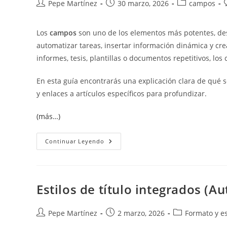
Autor
Publicación
Categoría
Pepe Martínez
30 marzo, 2026
campos
de
de
de
la
la
la
l
Los
campos
son uno de los elementos más potentes, de
entrada:
entrada:
entrada:
automatizar tareas, insertar información dinámica y cre
informes, tesis, plantillas o documentos repetitivos, lo
En esta guía encontrarás una explicación clara de qué 
y enlaces a artículos específicos para profundizar.
(más…)
Qué
Continuar Leyendo
Son
Los
Campos
En
Word:
Guía
Estilos de título integrados (A
Completa
Para
Entenderlos
Y
Autor
Publicación
Categoría
Pepe Martínez
2 marzo, 2026
Formato y es
Dominarlos
de
de
de