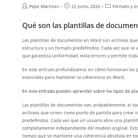
Autor
Publicación
Categoría
Pepe Martínez
22 junio, 2026
Formato y es
de
de
de
la
la
la
Qué son las plantillas de docume
entrada:
entrada:
entrada:
Las plantillas de documentos en Word son archivos qu
estructura y un formato predefinidos. Cada vez que se a
que garantiza uniformidad, evita errores y permite traba
En este artículo profundizamos en cómo funcionan las p
esenciales para mantener la coherencia en Word.
En esta entrada puedes aprender sobre los tipos de pla
Las plantillas de documentos son, probablemente, el tip
archivos que sirven como punto de partida para crear 
predefinidos. Cada vez que un usuario abre una planti
completamente independiente del modelo original. Esto pe
tiempo que se mantiene una coherencia absoluta en tod