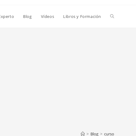
Alternar
Experto
Blog
Vídeos
Libros y Formación
búsqueda
de
la
web
>
Blog
>
curso