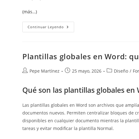
(más…)
Plantillas
Continuar Leyendo
De
Documentos
En
Word:
La
Base
Plantillas globales en Word: q
De
Los
Modelos
Profesionales
Autor
Publicación
Categoría
Pepe Martínez
25 mayo, 2026
Diseño
/
For
de
de
de
la
la
la
Qué son las plantillas globales en
entrada:
entrada:
entrada:
Las plantillas globales en Word son archivos que amplí
documentos nuevos. Permiten centralizar bloques de crea
disponibles en cualquier documento mientras la plantil
tareas y evitar modificar la plantilla Normal.