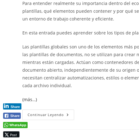
Para entender realmente su importancia dentro del ec
plantillas, qué elementos pueden contener y por qué s
un entorno de trabajo coherente y eficiente.
En esta entrada puedes aprender sobre los tipos de pla
Las plantillas globales son uno de los elementos más p
las plantillas de documentos, no se utilizan para crear
mientras están cargadas. Actúan como contenedores de
documento abierto, independientemente de su origen o 
necesitan centralizar automatizaciones, estilos o eleme
cada archivo individual.
(más…)
Share
Plantillas
Continuar Leyendo
Share
Globales
En
WhatsApp
Word:
Qué
Post
Son