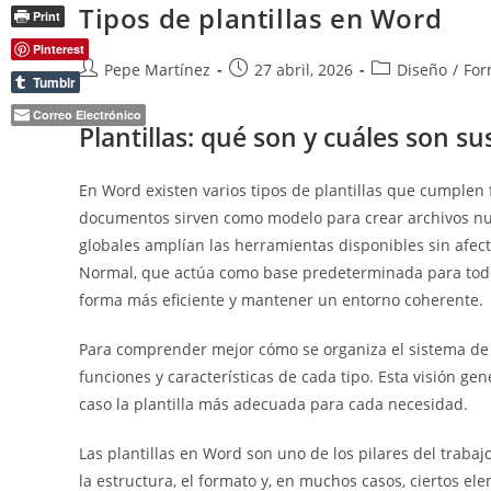
Y
Tipos de plantillas en Word
Print
Para
Qué
Pinterest
Sirven
Autor
Publicación
Categoría
Pepe Martínez
27 abril, 2026
Diseño
/
For
Tumblr
de
de
de
la
la
la
Correo Electrónico
Plantillas: qué son y cuáles son su
entrada:
entrada:
entrada:
En Word existen varios tipos de plantillas que cumplen 
documentos sirven como modelo para crear archivos nue
globales amplían las herramientas disponibles sin afecta
Normal, que actúa como base predeterminada para todo
forma más eficiente y mantener un entorno coherente.
Para comprender mejor cómo se organiza el sistema de pl
funciones y características de cada tipo. Esta visión g
caso la plantilla más adecuada para cada necesidad.
Las plantillas en Word son uno de los pilares del trab
la estructura, el formato y, en muchos casos, ciertos e