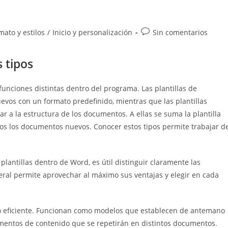
Comentarios
mato y estilos
/
Inicio y personalización
Sin comentarios
de
la
s tipos
entrada:
funciones distintas dentro del programa. Las plantillas de
vos con un formato predefinido, mientras que las plantillas
r a la estructura de los documentos. A ellas se suma la plantilla
s los documentos nuevos. Conocer estos tipos permite trabajar d
antillas dentro de Word, es útil distinguir claramente las
eneral permite aprovechar al máximo sus ventajas y elegir en cada
ajo eficiente. Funcionan como modelos que establecen de antemano
lementos de contenido que se repetirán en distintos documentos.