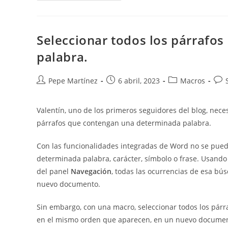
Convertir
Archivo
Word
A
PDF
Seleccionar todos los párrafo
palabra.
Autor
Publicación
Categoría
Com
Pepe Martínez
6 abril, 2023
Macros
de
de
de
de
la
la
la
la
Valentín, uno de los primeros seguidores del blog, nece
entrada:
entrada:
entrada:
entr
párrafos que contengan una determinada palabra.
Con las funcionalidades integradas de Word no se puede
determinada palabra, carácter, símbolo o frase. Usand
del panel
Navegación
, todas las ocurrencias de esa bú
nuevo documento.
Sin embargo, con una macro, seleccionar todos los párr
en el mismo orden que aparecen, en un nuevo document