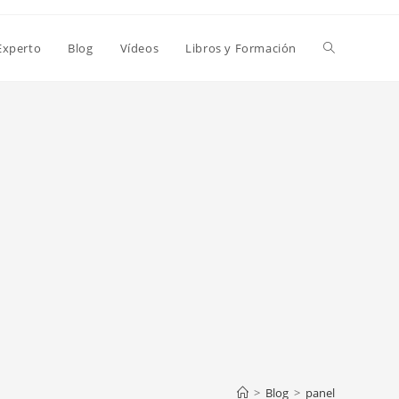
Alternar
Experto
Blog
Vídeos
Libros y Formación
búsqueda
de
la
web
>
Blog
>
panel