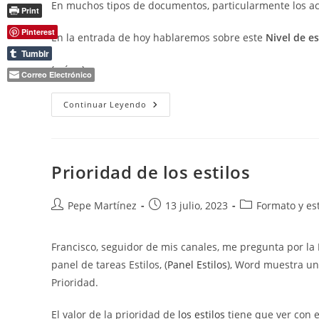
En muchos tipos de documentos, particularmente los a
Print
Pinterest
En la entrada de hoy hablaremos sobre este
Nivel de 
Tumblr
(más…)
Correo Electrónico
Nivel
Continuar Leyendo
De
Esquema
En
Word.
Prioridad de los estilos
Autor
Publicación
Categoría
Pepe Martínez
13 julio, 2023
Formato y est
de
de
de
la
la
la
Francisco, seguidor de mis canales, me pregunta por la
entrada:
entrada:
entrada:
panel de tareas Estilos, (
Panel Estilos
), Word muestra un 
Prioridad.
El valor de la prioridad de
los estilos
tiene que ver con 