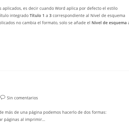
los aplicados, es decir cuando Word aplica por defecto el estilo
título integrado
Título 1
a
3
correspondiente al Nivel de esquema
aplicados no cambia el formato, solo se añade el
Nivel de esquema
a
Comentarios
Sin comentarios
de
la
e más de una página podemos hacerlo de dos formas:
entrada:
lar páginas al imprimir…