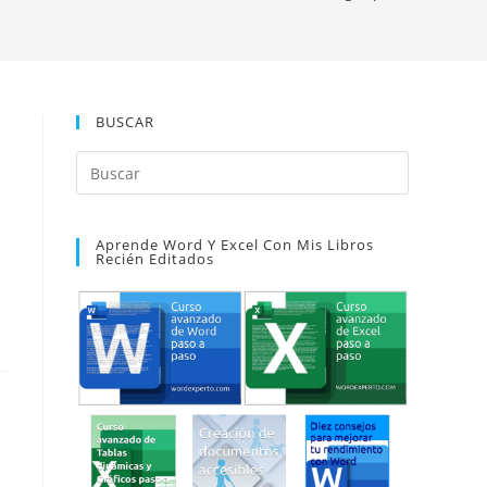
BUSCAR
Pulsa
Escape
para
Aprende Word Y Excel Con Mis Libros
cerrar
Recién Editados
el
panel
de
búsqueda.