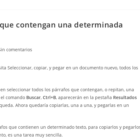
s que contengan una determinada
entarios
Sin comentarios
sita Seleccionar, copiar, y pegar en un documento nuevo, todos los
ada:
n seleccionar todos los párrafos que contengan, o repitan, una
o el comando
Buscar
,
Ctrl+B
, aparecerán en la pestaña
Resultados
squeda. Ahora quedaría copiarlas, una a una, y pegarlas en un
afos que contienen un determinado texto, para copiarlos y pegarlos
o, es una tarea muy sencilla.