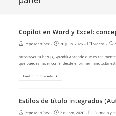
Copilot en Word y Excel: conce
Autor
Publicación
Categoría
Com
Pepe Martínez
20 julio, 2026
Vídeos
de
de
de
de
la
la
la
la
https://youtu.be/Fj3_GyX8dIk Aprende qué es realmente 
entrada:
entrada:
entrada:
ent
qué puedes hacer con él desde el primer minuto.En est
Copilot
Continuar Leyendo
En
Word
Y
Excel:
Conceptos
Clave,
Estilos de título integrados (A
Interfaz
Y
Primeros
Pasos
Autor
Publicación
Categoría
Pepe Martínez
2 marzo, 2026
Formato y es