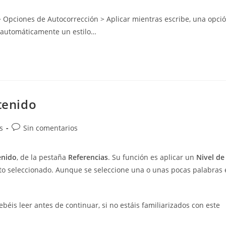
de
la
> Opciones de Autocorrección > Aplicar mientras escribe, una opci
entrada:
ca automáticamente un estilo…
tenido
Comentarios
s
Sin comentarios
de
la
enido
, de la pestaña
Referencias
. Su función es aplicar un
Nivel de
entrada:
xto seleccionado. Aunque se seleccione una o unas pocas palabras 
ebéis leer antes de continuar, si no estáis familiarizados con este