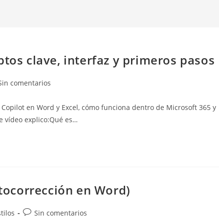
ptos clave, interfaz y primeros pasos
entarios
Sin comentarios
Copilot en Word y Excel, cómo funciona dentro de Microsoft 365 y
rada:
e vídeo explico:Qué es…
utocorrección en Word)
Comentarios
tilos
Sin comentarios