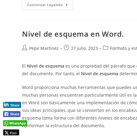
Intercalar
Continuar Leyendo
Páginas
Al
Imprimir
Nivel de esquema en Word.
Autor
Publicación
Categoría
Pepe Martínez
27 julio, 2023
Formato y est
de
de
de
la
la
la
El
Nivel de esquema
es una propiedad del párrafo que de
entrada:
entrada:
entrada:
del documento. Por tanto, el
Nivel de esquema
determin
Word proporciona muchas herramientas que puedes usar
muchas personas encuentran particularmente útil es la
en Word son básicamente una implementación de cómo a
Share
sus ideas principales, que se convierten en los encabe
Share
esquema toma forma con diferentes niveles de encabeza
WhatsApp
conforman la estructura del documento.
Post