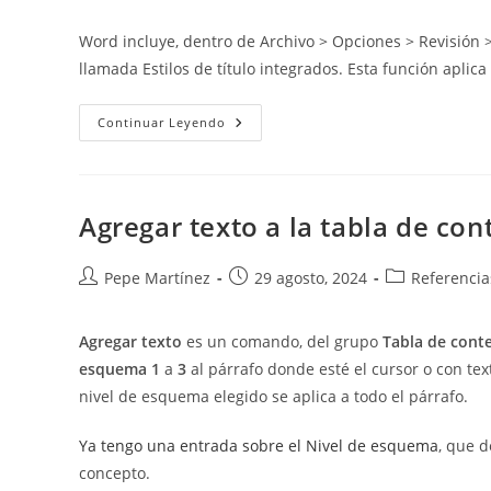
de
de
de
la
la
la
Word incluye, dentro de Archivo > Opciones > Revisión 
entrada:
entrada:
entrada:
llamada Estilos de título integrados. Esta función apli
Estilos
Continuar Leyendo
De
Título
Integrados
(Autocorrección
En
Word)
Agregar texto a la tabla de con
Autor
Publicación
Categoría
Pepe Martínez
29 agosto, 2024
Referencia
de
de
de
la
la
la
Agregar texto
es un comando, del grupo
Tabla de cont
entrada:
entrada:
entrada:
esquema
1
a
3
al párrafo donde esté el cursor o con te
nivel de esquema elegido se aplica a todo el párrafo.
Ya tengo una entrada sobre el Nivel de esquema
, que d
concepto.