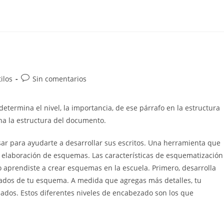
Comentarios
ilos
Sin comentarios
de
la
termina el nivel, la importancia, de ese párrafo en la estructura
entrada:
a la estructura del documento.
 para ayudarte a desarrollar sus escritos. Una herramienta que
 elaboración de esquemas. Las características de esquematización
prendiste a crear esquemas en la escuela. Primero, desarrolla
zados de tu esquema. A medida que agregas más detalles, tu
dos. Estos diferentes niveles de encabezado son los que