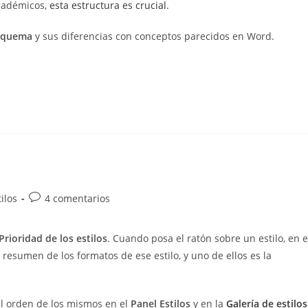
cadémicos,
esta estructura es crucial
.
esquema
y sus diferencias con conceptos parecidos en Word.
Comentarios
ilos
4 comentarios
de
la
Prioridad de los estilos
. Cuando posa el ratón sobre un estilo, en e
entrada:
resumen de los formatos de ese estilo, y uno de ellos es la
el orden de los mismos en el
Panel Estilos
y en la
Galería de estilos