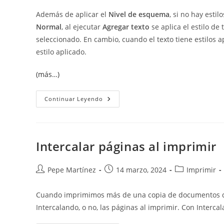
Además de aplicar el
Nivel de esquema
, si no hay esti
Normal
, al ejecutar
Agregar texto
se aplica el estilo de 
seleccionado. En cambio, cuando el texto tiene estilos 
estilo aplicado.
(más…)
Agregar
Continuar Leyendo
Texto
A
La
Tabla
De
Contenido
Intercalar páginas al imprimir
Autor
Publicación
Categoría
Pepe Martínez
14 marzo, 2024
Imprimir
de
de
de
la
la
la
Cuando imprimimos más de una copia de documentos d
entrada:
entrada:
entrada:
Intercalando, o no, las páginas al imprimir. Con Interca