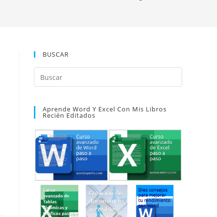
BUSCAR
Pulsa
Escape
para
Aprende Word Y Excel Con Mis Libros
cerrar
Recién Editados
el
panel
de
búsqueda.