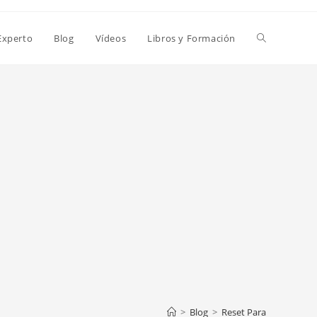
Alternar
Experto
Blog
Vídeos
Libros y Formación
búsqueda
de
la
web
>
Blog
>
Reset Para