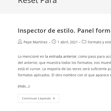
Inspector de estilo. Panel form
Autor
Publicación
Categoría
Pepe Martínez
1 abril, 2021
Formato y esti
de
de
de
la
la
la
Lo mencioné en
la entrada anterior
, como paso para ac
entrada:
entrada:
entrada:
del anterior, que muestra todos los formatos, nos muest
está el cursor. La mayoría de las veces será suficiente
formatos aplicados. El otro nombre con el que aparece
(más…)
Inspector
Continuar Leyendo
De
Estilo.
Panel