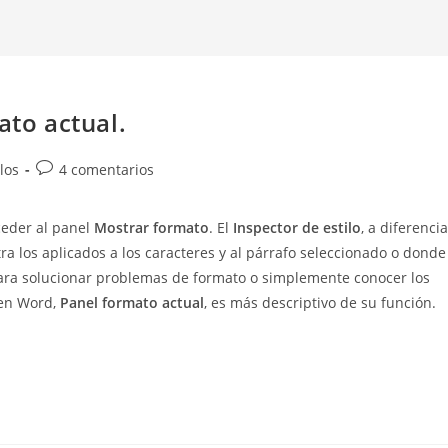
ato actual.
Comentarios
los
4 comentarios
de
la
ceder al panel
Mostrar formato
. El
Inspector de estilo
, a diferencia
entrada:
ra los aplicados a los caracteres y al párrafo seleccionado o donde
 para solucionar problemas de formato o simplemente conocer los
 en Word,
Panel formato actual
, es más descriptivo de su función.