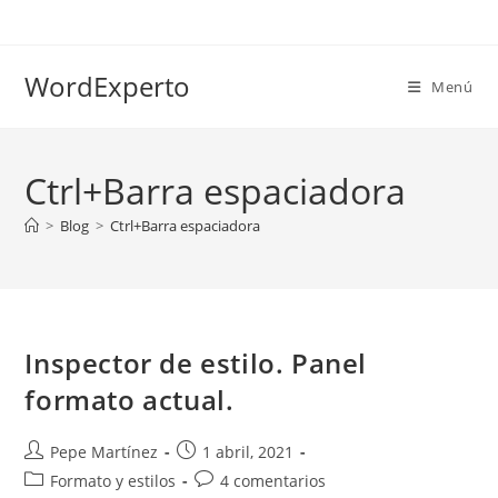
Ir
al
contenido
WordExperto
Menú
Ctrl+Barra espaciadora
>
Blog
>
Ctrl+Barra espaciadora
Inspector de estilo. Panel
formato actual.
Autor
Publicación
Pepe Martínez
1 abril, 2021
de
de
Categoría
Comentarios
Formato y estilos
4 comentarios
la
la