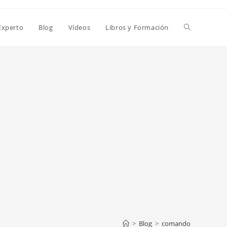
Alternar
Experto
Blog
Vídeos
Libros y Formación
búsqueda
de
la
web
>
Blog
>
comando