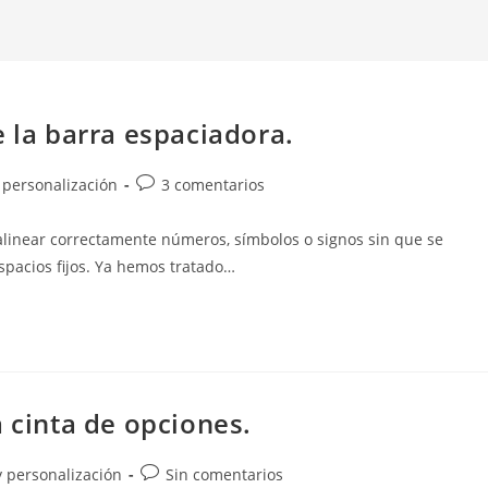
e la barra espaciadora.
Comentarios
y personalización
3 comentarios
de
la
alinear correctamente números, símbolos o signos sin que se
entrada:
espacios fijos. Ya hemos tratado…
a cinta de opciones.
Comentarios
 y personalización
Sin comentarios