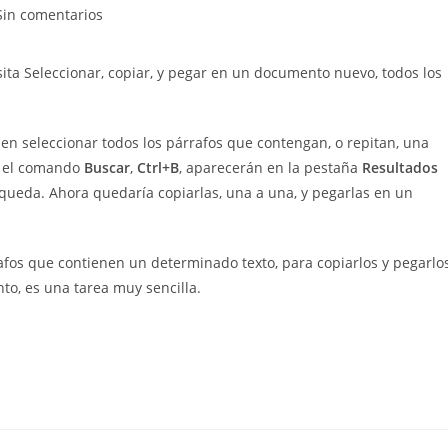
entarios
Sin comentarios
sita Seleccionar, copiar, y pegar en un documento nuevo, todos los
ada:
n seleccionar todos los párrafos que contengan, o repitan, una
o el comando
Buscar
,
Ctrl+B
, aparecerán en la pestaña
Resultados
squeda. Ahora quedaría copiarlas, una a una, y pegarlas en un
afos que contienen un determinado texto, para copiarlos y pegarlos
o, es una tarea muy sencilla.