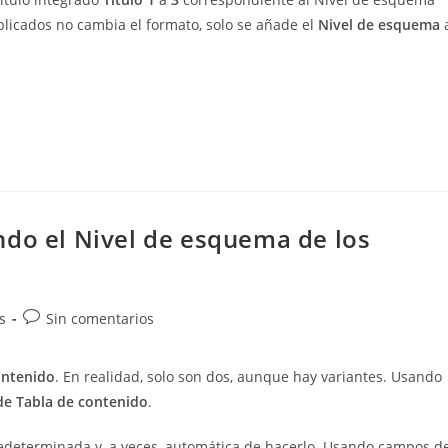
aplicados no cambia el formato, solo se añade el
Nivel de esquema
a
ndo el Nivel de esquema de los
Comentarios
s
Sin comentarios
de
la
ontenido
. En realidad, solo son dos, aunque hay variantes. Usando
entrada:
e Tabla de contenido
.
redeterminada y, a veces, automática de hacerlo. Usando campos d