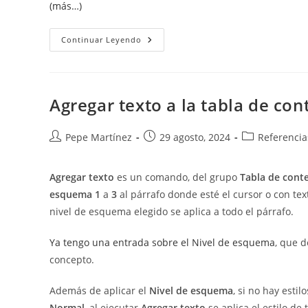
(más…)
Crear
Continuar Leyendo
Tablas
De
Contenido
Con
Campos.
Agregar texto a la tabla de con
Autor
Publicación
Categoría
Pepe Martínez
29 agosto, 2024
Referencia
de
de
de
la
la
la
Agregar texto
es un comando, del grupo
Tabla de cont
entrada:
entrada:
entrada:
esquema
1
a
3
al párrafo donde esté el cursor o con te
nivel de esquema elegido se aplica a todo el párrafo.
Ya tengo una entrada sobre el Nivel de esquema
, que d
concepto.
Además de aplicar el
Nivel de esquema
, si no hay esti
Normal
, al ejecutar
Agregar texto
se aplica el estilo de 