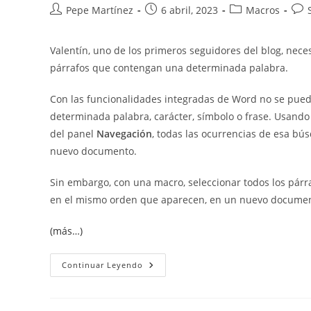
Autor
Publicación
Categoría
Com
Pepe Martínez
6 abril, 2023
Macros
de
de
de
de
la
la
la
la
Valentín, uno de los primeros seguidores del blog, nece
entrada:
entrada:
entrada:
entr
párrafos que contengan una determinada palabra.
Con las funcionalidades integradas de Word no se puede
determinada palabra, carácter, símbolo o frase. Usand
del panel
Navegación
, todas las ocurrencias de esa bú
nuevo documento.
Sin embargo, con una macro, seleccionar todos los párr
en el mismo orden que aparecen, en un nuevo document
(más…)
Seleccionar
Continuar Leyendo
Todos
Los
Párrafos
Que