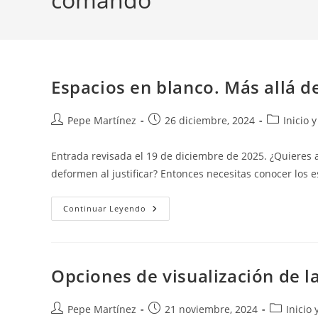
Espacios en blanco. Más allá d
Autor
Publicación
Categoría
Pepe Martínez
26 diciembre, 2024
Inicio 
de
de
de
la
la
la
Entrada revisada el 19 de diciembre de 2025. ¿Quieres 
entrada:
entrada:
entrada:
deformen al justificar? Entonces necesitas conocer los 
Espacios
Continuar Leyendo
En
Blanco.
Más
Allá
De
La
Opciones de visualización de l
Barra
Espaciadora.
Autor
Publicación
Categoría
Pepe Martínez
21 noviembre, 2024
Inicio