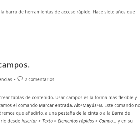
de
la
r la barra de herramientas de acceso rápido. Hace siete años que
entrada:
 campos.
Comentarios
encias
2 comentarios
de
la
crear tablas de contenido. Usar campos es la forma más flexible y
entrada:
sitamos el comando
Marcar entrada
,
Alt+Mayús+B
. Este comando n
ndremos que añadirlo, a una
pestaña de la cinta
o a la
Barra de
erlo desde
Insertar > Texto > Elementos rápidos >
Campo...
y en su