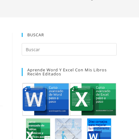
BUSCAR
Pulsa
Escape
para
Aprende Word Y Excel Con Mis Libros
cerrar
Recién Editados
el
panel
de
búsqueda.