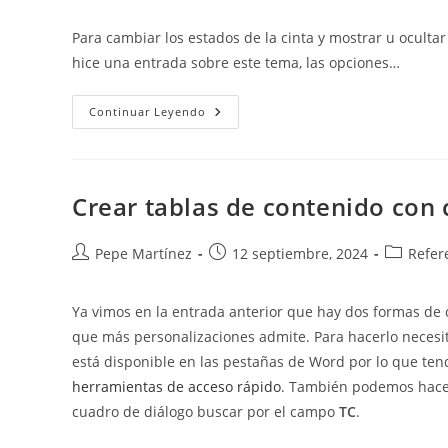
de
de
de
la
la
la
Para cambiar los estados de la cinta y mostrar u oculta
entrada:
entrada:
entrada:
hice una entrada sobre este tema, las opciones…
Opciones
Continuar Leyendo
De
Visualización
De
La
Cinta
De
Crear tablas de contenido con
Opciones.
Autor
Publicación
Categoría
Pepe Martínez
12 septiembre, 2024
Refer
de
de
de
la
la
la
Ya vimos en la entrada anterior que hay dos formas de 
entrada:
entrada:
entrada:
que más personalizaciones admite. Para hacerlo nece
está disponible en las pestañas de Word por lo que te
herramientas de acceso rápido
. También podemos hac
cuadro de diálogo buscar por el campo
TC
.