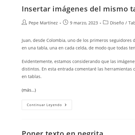
Contengan
Una
Insertar imágenes del mismo t
Determinada
Palabra.
Autor
Publicación
Categoría
Pepe Martínez
9 marzo, 2023
Diseño
/
Tab
de
de
de
la
la
la
Juan, desde Colombia, uno de los primeros seguidores de
entrada:
entrada:
entrada:
en una tabla, una en cada celda, de modo que todas t
Evidentemente, estamos considerando que las imágenes 
distintos. En esta entrada comentaré las herramientas
en tablas.
(más…)
Insertar
Continuar Leyendo
Imágenes
Del
Mismo
Tamaño
En
Tablas.
Poner texto en negrita