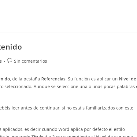
tenido
Comentarios
s
Sin comentarios
de
la
enido
, de la pestaña
Referencias
. Su función es aplicar un
Nivel de
entrada:
xto seleccionado. Aunque se seleccione una o unas pocas palabras 
ebéis leer antes de continuar, si no estáis familiarizados con este
los aplicados, es decir cuando Word aplica por defecto el estilo
título integrado
Título 1
a
3
correspondiente al Nivel de esquema