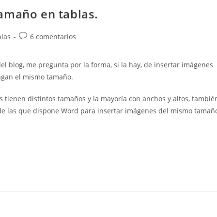
amaño en tablas.
Comentarios
las
6 comentarios
de
la
l blog, me pregunta por la forma, si la hay, de insertar imágenes
entrada:
engan el mismo tamaño.
tienen distintos tamaños y la mayoría con anchos y altos, tambié
 de las que dispone Word para insertar imágenes del mismo tamañ