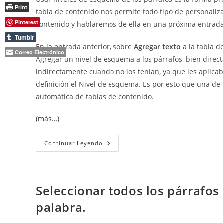
Print
tabla de contenido nos permite todo tipo de personaliza
Pinterest
contenido y hablaremos de ella en una próxima entrada
Tumblr
En la entrada anterior, sobre
Agregar texto
a la tabla d
Correo Electrónico
Agregar un nivel de esquema a los párrafos, bien direct
indirectamente cuando no los tenían, ya que les aplicab
definición el Nivel de esquema. Es por esto que una de 
automática de tablas de contenido.
(más…)
Crear
Continuar Leyendo
Tablas
De
Contenido
Usando
El
Nivel
Seleccionar todos los párrafo
De
Esquema
palabra.
De
Los
Párrafos