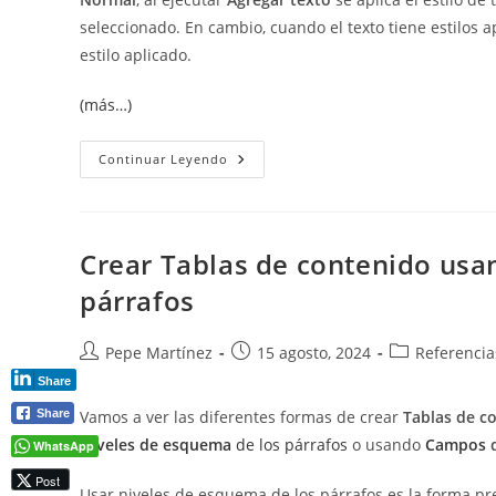
seleccionado. En cambio, cuando el texto tiene estilos 
estilo aplicado.
(más…)
Agregar
Continuar Leyendo
Texto
A
La
Tabla
De
Contenido
Crear Tablas de contenido usa
párrafos
Autor
Publicación
Categoría
Pepe Martínez
15 agosto, 2024
Referencia
de
de
de
Share
la
la
la
Share
Vamos a ver las diferentes formas de crear
Tablas de c
entrada:
entrada:
entrada:
Niveles de esquema
de los párrafos
o usando
Campos
d
WhatsApp
Post
Usar niveles de esquema de los párrafos es la forma p