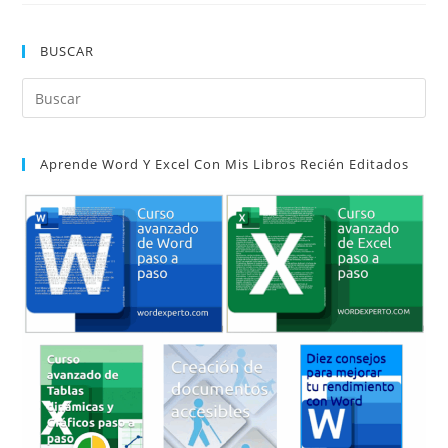
BUSCAR
Pul
Es
par
Aprende Word Y Excel Con Mis Libros Recién Editados
cer
el
pan
de
bú