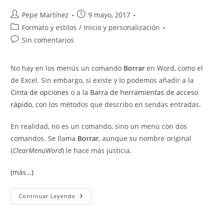
Autor
Publicación
Pepe Martínez
9 mayo, 2017
de
de
Categoría
Formato y estilos
/
Inicio y personalización
la
la
de
Comentarios
Sin comentarios
entrada:
entrada:
la
de
entrada:
la
No hay en los menús un comando
Borrar
en Word, como el
entrada:
de Excel. Sin embargo, si existe y lo podemos añadir a la
Cinta de opciones
o a la
Barra de herramientas de acceso
rápido
, con los métodos que describo en sendas entradas.
En realidad, no es un comando, sino un menú con dos
comandos. Se llama
Borrar
, aunque su nombre original
(
ClearMenuWord
) le hace más justicia.
(más…)
Comando
Continuar Leyendo
Borrar
En
Word