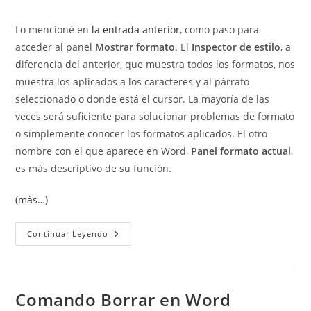
de
de
entrada:
entrada:
la
la
Lo mencioné en
la entrada anterior
, como paso para
entrada:
entrada:
acceder al panel
Mostrar formato
. El
Inspector de estilo
, a
diferencia del anterior, que muestra todos los formatos, nos
muestra los aplicados a los caracteres y al párrafo
seleccionado o donde está el cursor. La mayoría de las
veces será suficiente para solucionar problemas de formato
o simplemente conocer los formatos aplicados. El otro
nombre con el que aparece en Word,
Panel formato actual
,
es más descriptivo de su función.
(más…)
Inspector
Continuar Leyendo
De
Estilo.
Panel
Formato
Actual.
Comando Borrar en Word