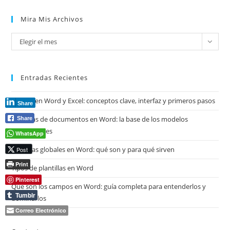
Mira Mis Archivos
Mira
Elegir el mes
mis
archivos
Entradas Recientes
Copilot en Word y Excel: conceptos clave, interfaz y primeros pasos
Share
Plantillas de documentos en Word: la base de los modelos
Share
profesionales
WhatsApp
Plantillas globales en Word: qué son y para qué sirven
Post
Print
Tipos de plantillas en Word
Pinterest
Qué son los campos en Word: guía completa para entenderlos y
Tumblr
dominarlos
Correo Electrónico