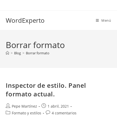
Ir
al
contenido
WordExperto
Menú
Borrar formato
>
Blog
>
Borrar formato
Inspector de estilo. Panel
formato actual.
Autor
Publicación
Pepe Martínez
1 abril, 2021
de
de
Categoría
Comentarios
Formato y estilos
4 comentarios
la
la