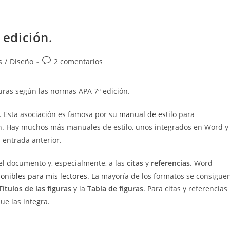
 edición.
Comentarios
s
/
Diseño
2 comentarios
de
la
guras según las normas APA 7ª edición.
entrada:
. Esta asociación es famosa por su
manual de estilo
para
n. Hay muchos más manuales de estilo, unos integrados en Word y
entrada anterior.
del documento y, especialmente, a las
citas
y
referencias
. Word
ponibles para mis lectores
. La mayoría de los formatos se consigue
Títulos de las figuras
y la
Tabla de figuras
. Para citas y referencias
que las integra.