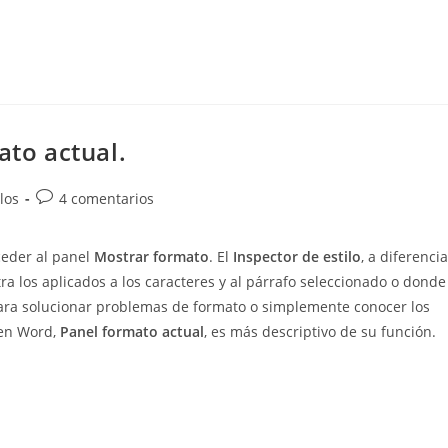
ato actual.
Comentarios
los
4 comentarios
de
la
ceder al panel
Mostrar formato
. El
Inspector de estilo
, a diferencia
entrada:
ra los aplicados a los caracteres y al párrafo seleccionado o donde
 para solucionar problemas de formato o simplemente conocer los
 en Word,
Panel formato actual
, es más descriptivo de su función.