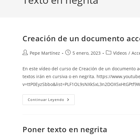
Creación de un documento acces
Autor
Publicación
Categoría
Pepe Martínez
5 enero, 2023
Vídeos
/
Acc
de
de
de
la
la
la
En este vídeo del curso de Creación de un documento ac
entrada:
entrada:
entrada:
textos irán en cursiva o en negrita. https://www.youtu
v=ttP0EyzSbbo&list=PLF1OL9sNXkSxL3n2DOX5xHtGPtf9W
Creación
Continuar Leyendo
De
Un
Documento
Accesible.
Estilos
De
Poner texto en negrita
Carácter.