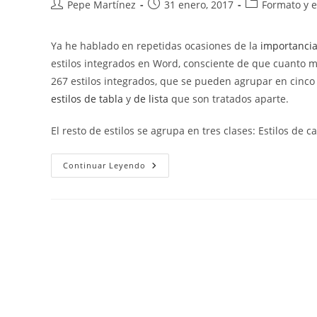
Autor
Publicación
Categoría
Pepe Martínez
31 enero, 2017
Formato y e
de
de
de
la
la
la
Ya he hablado en repetidas ocasiones de la
importancia 
entrada:
entrada:
entrada:
estilos integrados en Word, consciente de que cuanto m
267 estilos integrados, que se pueden agrupar en cinco 
estilos de tabla
y
de lista
que son tratados aparte.
El resto de estilos se agrupa en tres clases: Estilos de 
Tipos
Continuar Leyendo
De
Estilos
En
Word