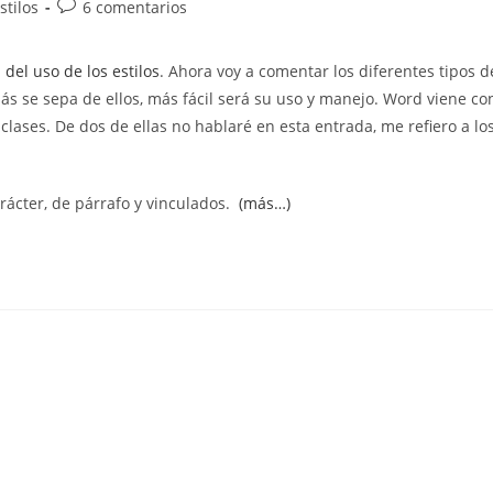
Comentarios
stilos
6 comentarios
de
la
del uso de los estilos
. Ahora voy a comentar los diferentes tipos d
entrada:
ás se sepa de ellos, más fácil será su uso y manejo. Word viene co
clases. De dos de ellas no hablaré en esta entrada, me refiero a lo
carácter, de párrafo y vinculados.
(más…)