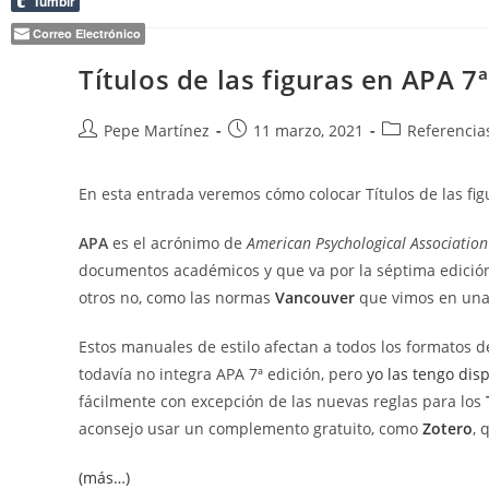
Tumblr
Estilo.
Panel
Correo Electrónico
Formato
Actual.
Títulos de las figuras en APA 7ª
Autor
Publicación
Categoría
Pepe Martínez
11 marzo, 2021
Referencia
de
de
de
la
la
la
En esta entrada veremos cómo colocar Títulos de las fi
entrada:
entrada:
entrada:
APA
es el acrónimo de
American Psychological Association
documentos académicos y que va por la séptima edició
otros no, como las normas
Vancouver
que vimos en una 
Estos manuales de estilo afectan a todos los formatos 
todavía no integra APA 7ª edición, pero
yo las tengo dis
fácilmente con excepción de las nuevas reglas para los
aconsejo usar un complemento gratuito, como
Zotero
, 
(más…)