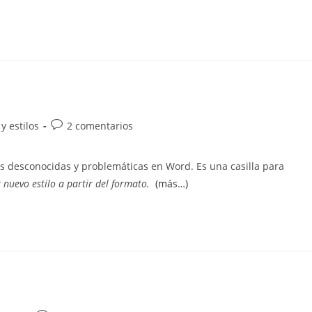
Comentarios
y estilos
2 comentarios
de
la
s desconocidas y problemáticas en Word. Es una casilla para
entrada:
 nuevo estilo a partir del formato.
(más…)