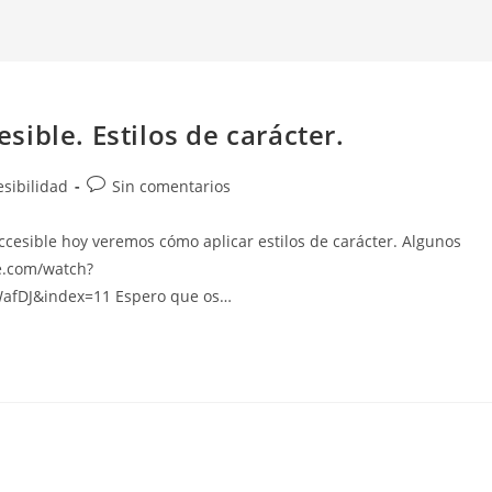
ible. Estilos de carácter.
Comentarios
esibilidad
Sin comentarios
de
la
cesible hoy veremos cómo aplicar estilos de carácter. Algunos
entrada:
be.com/watch?
afDJ&index=11 Espero que os…