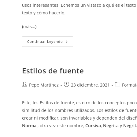
usos interesantes. Echemos un vistazo a qué es el texto 
texto y cómo hacerlo.
(más…)
Texto
Continuar Leyendo
Oculto
En
Word
Estilos de fuente
Autor
Publicación
Categoría
Pepe Martínez
23 diciembre, 2021
Formato
de
de
de
la
la
la
Este, los Estilos de fuente, es otro de los conceptos poc
entrada:
entrada:
entrada:
similitud de los nombres utilizados. Los estilos de fue
crear ni modificar, son invariables y dependen del dise
Normal
, otra vez este nombre,
Cursiva
,
Negrita
y
Negrit