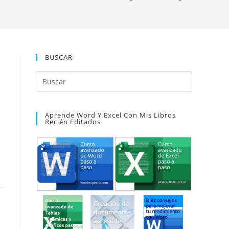
BUSCAR
Pulsa
Escape
para
Aprende Word Y Excel Con Mis Libros
cerrar
Recién Editados
el
panel
de
búsqueda.