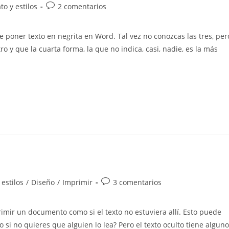
Comentarios
o y estilos
2 comentarios
de
la
 poner texto en negrita en Word. Tal vez no conozcas las tres, per
entrada:
o y que la cuarta forma, la que no indica, casi, nadie, es la más
Comentarios
estilos
/
Diseño
/
Imprimir
3 comentarios
de
la
imir un documento como si el texto no estuviera allí. Esto puede
entrada:
 si no quieres que alguien lo lea? Pero el texto oculto tiene algun