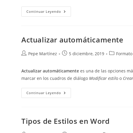
Títulos
Continuar Leyendo
De
Las
Figuras
En
APA
7ª
Actualizar automáticamente
Edición.
Autor
Publicación
Categoría
Pepe Martínez
5 diciembre, 2019
Formato 
de
de
de
la
la
la
Actualizar automáticamente
es una de las opciones má
entrada:
entrada:
entrada:
marcar en los cuadros de diálogo
Modificar estil
o o
Crear
Actualizar
Continuar Leyendo
Automáticamente
Tipos de Estilos en Word