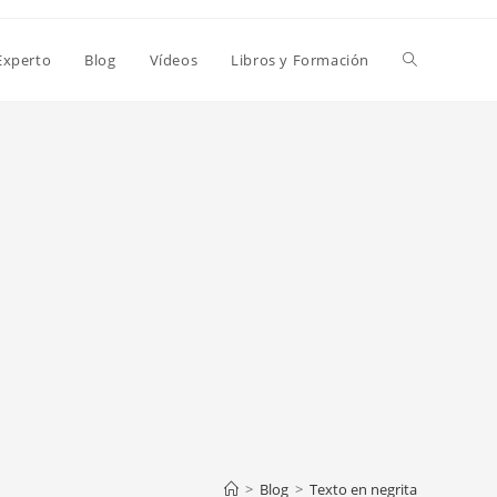
Alternar
Experto
Blog
Vídeos
Libros y Formación
búsqueda
de
la
web
>
Blog
>
Texto en negrita