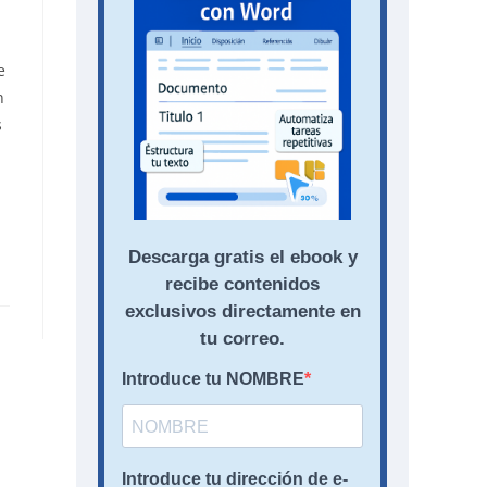
e
n
s