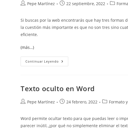
Autor
Publicación
Categoría
Pepe Martínez
22 septiembre, 2022
Format
de
de
de
la
la
la
Si buscas por la web encontrarás que hay tres formas de
entrada:
entrada:
entrada:
la cuestión más importante es que no son tres sino cuatr
eficiente.
(más…)
Poner
Continuar Leyendo
Texto
En
Negrita
Texto oculto en Word
Autor
Publicación
Categoría
Pepe Martínez
24 febrero, 2022
Formato y 
de
de
de
la
la
la
Word permite ocultar texto para que puedas leer o impr
entrada:
entrada:
entrada:
parecer inútil, ¿por qué no simplemente eliminar el texto