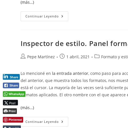
(más…)
Estilos
Continuar Leyendo
De
Fuente
Inspector de estilo. Panel form
Autor
Publicación
Categoría
Pepe Martínez
1 abril, 2021
Formato y esti
de
de
de
la
la
la
Lo mencioné en
la entrada anterior
, como paso para ac
entrada:
entrada:
entrada:
Share
del anterior, que muestra todos los formatos, nos muest
Share
está el cursor. La mayoría de las veces será suficiente
WhatsApp
formatos aplicados. El otro nombre con el que aparece
Post
(más…)
Print
Pinterest
Inspector
Continuar Leyendo
De