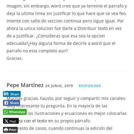
imagen, sin embargo, word cree que ya termine el parrafo y
deja la ultima linea sin justificar lo que hace que se vea feo.
Intente con salto de seccion continua pero sigue igual. Por
ahora la unica solucion fue darle a Distribuir texto en vez
de a Justificar. ¿Consideras que esa sea la opcion
adecuada?¿Hay alguna forma de decirle a word que el
parrafo no esta completo aun?
Gracias.
Pepe Martínez
20 JUNIO, 2019
RESPONDER
Share
Muchas gracias, Fausto, por seguir y compartir mis canales:
Share
Muy interesante tu pregunta. En la mayoría de las
WhatsApp
ocasiones las ilustraciones y ecuaciones es mejor colocarlas
En línea con el texto
en su propio párrafo.
Post
En el resto de casos, cuando continuas la edición del
Print