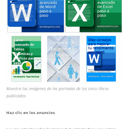
de
bú
Muestra las imágenes de las portadas de los cinco libros
publicados
Haz clic en los anuncios