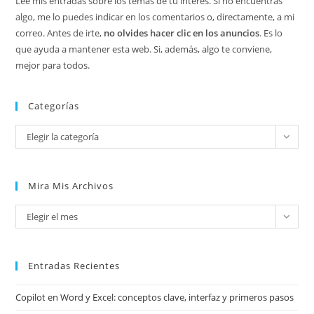
Lee mis entradas sobre los temas de tu interés. Si no encuentras
algo, me lo puedes indicar en los comentarios o, directamente, a mi
correo. Antes de irte,
no olvides hacer clic en los anuncios
. Es lo
que ayuda a mantener esta web. Si, además, algo te conviene,
mejor para todos.
Categorías
Categorías
Elegir la categoría
Mira Mis Archivos
Mira
Elegir el mes
mis
archivos
Entradas Recientes
Copilot en Word y Excel: conceptos clave, interfaz y primeros pasos