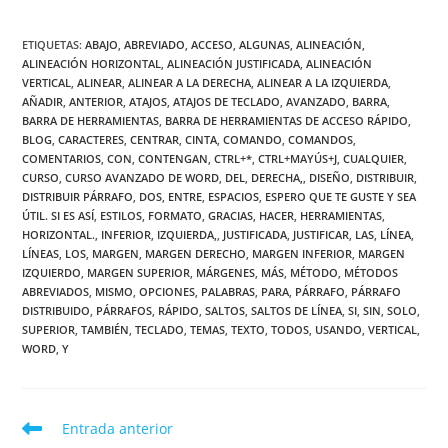
ETIQUETAS
:
ABAJO
,
ABREVIADO
,
ACCESO
,
ALGUNAS
,
ALINEACIÓN
,
ALINEACIÓN HORIZONTAL
,
ALINEACIÓN JUSTIFICADA
,
ALINEACIÓN
VERTICAL
,
ALINEAR
,
ALINEAR A LA DERECHA
,
ALINEAR A LA IZQUIERDA
,
AÑADIR
,
ANTERIOR
,
ATAJOS
,
ATAJOS DE TECLADO
,
AVANZADO
,
BARRA
,
BARRA DE HERRAMIENTAS
,
BARRA DE HERRAMIENTAS DE ACCESO RÁPIDO
,
BLOG
,
CARACTERES
,
CENTRAR
,
CINTA
,
COMANDO
,
COMANDOS
,
COMENTARIOS
,
CON
,
CONTENGAN
,
CTRL+*
,
CTRL+MAYÚS+J
,
CUALQUIER
,
CURSO
,
CURSO AVANZADO DE WORD
,
DEL
,
DERECHA,
,
DISEÑO
,
DISTRIBUIR
,
DISTRIBUIR PÁRRAFO
,
DOS
,
ENTRE
,
ESPACIOS
,
ESPERO QUE TE GUSTE Y SEA
ÚTIL. SI ES ASÍ
,
ESTILOS
,
FORMATO
,
GRACIAS
,
HACER
,
HERRAMIENTAS
,
HORIZONTAL.
,
INFERIOR
,
IZQUIERDA,
,
JUSTIFICADA
,
JUSTIFICAR
,
LAS
,
LÍNEA
,
LÍNEAS
,
LOS
,
MARGEN
,
MARGEN DERECHO
,
MARGEN INFERIOR
,
MARGEN
IZQUIERDO
,
MARGEN SUPERIOR
,
MÁRGENES
,
MÁS
,
MÉTODO
,
MÉTODOS
ABREVIADOS
,
MISMO
,
OPCIONES
,
PALABRAS
,
PARA
,
PÁRRAFO
,
PÁRRAFO
DISTRIBUIDO
,
PÁRRAFOS
,
RÁPIDO
,
SALTOS
,
SALTOS DE LÍNEA
,
SI
,
SIN
,
SOLO
,
SUPERIOR
,
TAMBIÉN
,
TECLADO
,
TEMAS
,
TEXTO
,
TODOS
,
USANDO
,
VERTICAL
,
WORD
,
Y
Leer
Entrada anterior
más