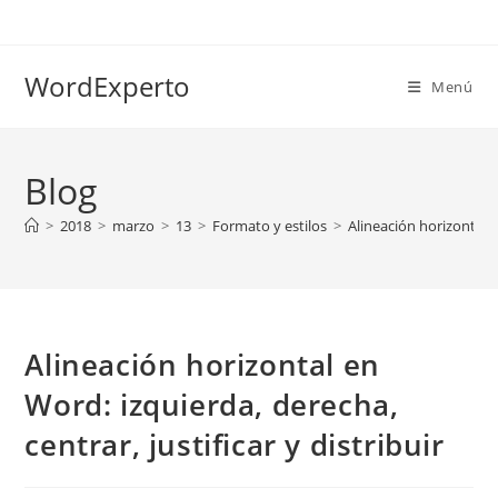
Ir
al
contenido
WordExperto
Menú
Blog
>
2018
>
marzo
>
13
>
Formato y estilos
>
Alineación horizontal e
Alineación horizontal en
Word: izquierda, derecha,
centrar, justificar y distribuir