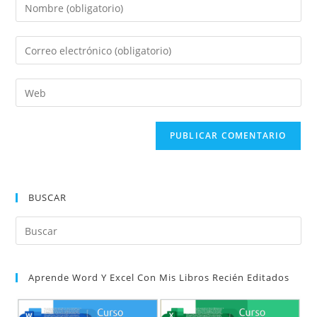
Introduce
tu
nombre
Introduce
o
tu
nombre
dirección
Introduce
de
de
la
usuario
correo
URL
para
electrónico
de
comentar
para
tu
comentar
web
(opcional)
BUSCAR
Pul
Es
par
Aprende Word Y Excel Con Mis Libros Recién Editados
cer
el
pan