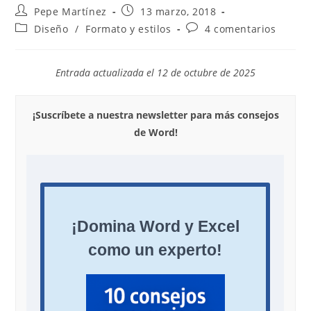
Autor
Publicación
Pepe Martínez
13 marzo, 2018
de
de
Categoría
Comentarios
Diseño
/
Formato y estilos
4 comentarios
la
la
de
de
entrada:
entrada:
la
la
entrada:
entrada:
Entrada actualizada el 12 de octubre de 2025
¡Suscríbete a nuestra newsletter para más consejos
de Word!