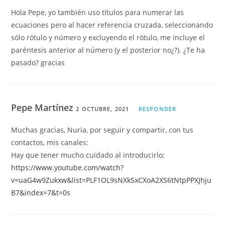
Hola Pepe, yo también uso títulos para numerar las
ecuaciones pero al hacer referencia cruzada, seleccionando
sólo rótulo y número y excluyendo el rótulo, me incluye el
paréntesis anterior al número (y el posterior no¿?). ¿Te ha
pasado? gracias
Pepe Martínez
2 OCTUBRE, 2021
RESPONDER
Muchas gracias, Nuria, por seguir y compartir, con tus
contactos, mis canales:
Hay que tener mucho cuidado al introducirlo:
https://www.youtube.com/watch?
v=uaG4w9Zukxw&list=PLF1OL9sNXkSxCXoA2XS6tNtpPPXJhju
B7&index=7&t=0s