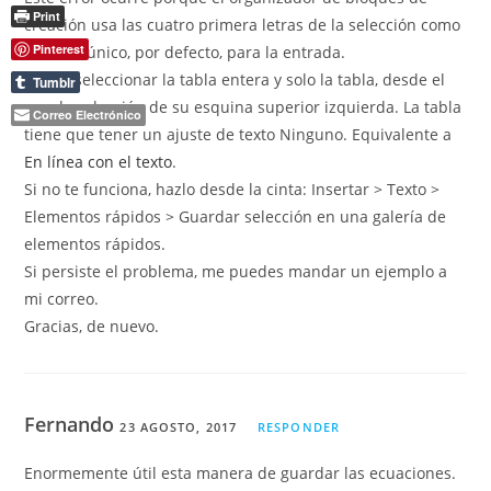
Print
creación usa las cuatro primera letras de la selección como
Pinterest
nombre único, por defecto, para la entrada.
Debes seleccionar la tabla entera y solo la tabla, desde el
Tumblr
asa de selección de su esquina superior izquierda. La tabla
Correo Electrónico
tiene que tener un ajuste de texto Ninguno. Equivalente a
En línea con el texto
.
Si no te funciona, hazlo desde la cinta: Insertar > Texto >
Elementos rápidos > Guardar selección en una galería de
elementos rápidos.
Si persiste el problema, me puedes mandar un ejemplo a
mi correo.
Gracias, de nuevo.
Fernando
23 AGOSTO, 2017
RESPONDER
Enormemente útil esta manera de guardar las ecuaciones.