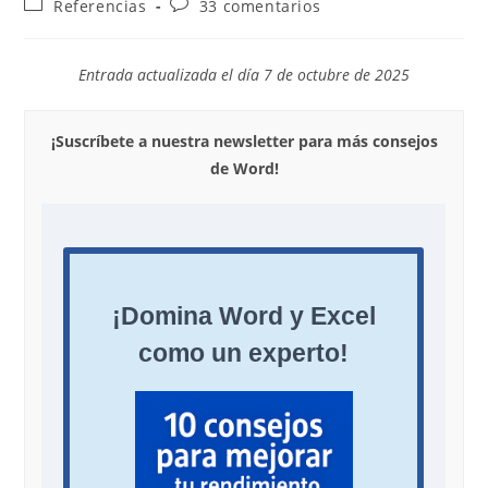
Categoría
Comentarios
Referencias
33 comentarios
la
la
de
de
entrada:
entrada:
la
la
entrada:
entrada:
Entrada actualizada el día 7 de octubre de 2025
¡Suscríbete a nuestra newsletter para más consejos
de Word!