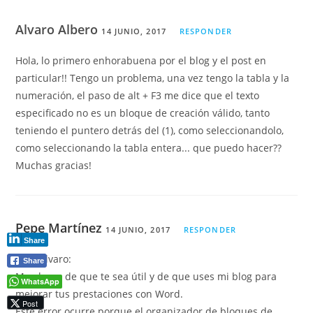
Alvaro Albero
14 JUNIO, 2017
RESPONDER
Hola, lo primero enhorabuena por el blog y el post en
particular!! Tengo un problema, una vez tengo la tabla y la
numeración, el paso de alt + F3 me dice que el texto
especificado no es un bloque de creación válido, tanto
teniendo el puntero detrás del (1), como seleccionandolo,
como seleccionando la tabla entera... que puedo hacer??
Muchas gracias!
Pepe Martínez
14 JUNIO, 2017
RESPONDER
Share
Hola Álvaro:
Share
Me alegro de que te sea útil y de que uses mi blog para
WhatsApp
mejorar tus prestaciones con Word.
Post
Este error ocurre porque el organizador de bloques de