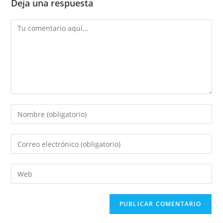
Deja una respuesta
Comentario
Introduce
tu
nombre
Introduce
o
tu
nombre
dirección
Introduce
de
de
la
usuario
correo
URL
para
electrónico
de
comentar
para
tu