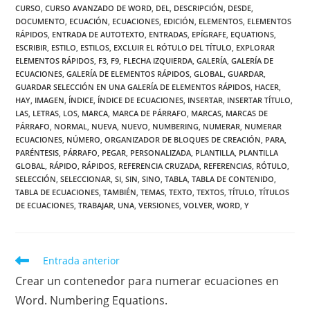
CURSO
,
CURSO AVANZADO DE WORD
,
DEL
,
DESCRIPCIÓN
,
DESDE
,
DOCUMENTO
,
ECUACIÓN
,
ECUACIONES
,
EDICIÓN
,
ELEMENTOS
,
ELEMENTOS
RÁPIDOS
,
ENTRADA DE AUTOTEXTO
,
ENTRADAS
,
EPÍGRAFE
,
EQUATIONS
,
ESCRIBIR
,
ESTILO
,
ESTILOS
,
EXCLUIR EL RÓTULO DEL TÍTULO
,
EXPLORAR
ELEMENTOS RÁPIDOS
,
F3
,
F9
,
FLECHA IZQUIERDA
,
GALERÍA
,
GALERÍA DE
ECUACIONES
,
GALERÍA DE ELEMENTOS RÁPIDOS
,
GLOBAL
,
GUARDAR
,
GUARDAR SELECCIÓN EN UNA GALERÍA DE ELEMENTOS RÁPIDOS
,
HACER
,
HAY
,
IMAGEN
,
ÍNDICE
,
ÍNDICE DE ECUACIONES
,
INSERTAR
,
INSERTAR TÍTULO
,
LAS
,
LETRAS
,
LOS
,
MARCA
,
MARCA DE PÁRRAFO
,
MARCAS
,
MARCAS DE
PÁRRAFO
,
NORMAL
,
NUEVA
,
NUEVO
,
NUMBERING
,
NUMERAR
,
NUMERAR
ECUACIONES
,
NÚMERO
,
ORGANIZADOR DE BLOQUES DE CREACIÓN
,
PARA
,
PARÉNTESIS
,
PÁRRAFO
,
PEGAR
,
PERSONALIZADA
,
PLANTILLA
,
PLANTILLA
GLOBAL
,
RÁPIDO
,
RÁPIDOS
,
REFERENCIA CRUZADA
,
REFERENCIAS
,
RÓTULO
,
SELECCIÓN
,
SELECCIONAR
,
SI
,
SIN
,
SINO
,
TABLA
,
TABLA DE CONTENIDO
,
TABLA DE ECUACIONES
,
TAMBIÉN
,
TEMAS
,
TEXTO
,
TEXTOS
,
TÍTULO
,
TÍTULOS
DE ECUACIONES
,
TRABAJAR
,
UNA
,
VERSIONES
,
VOLVER
,
WORD
,
Y
Leer
Entrada anterior
más
Crear un contenedor para numerar ecuaciones en
artículos
Word. Numbering Equations.