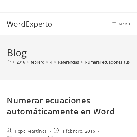
Ir
al
contenido
WordExperto
Menú
Blog
>
2016
>
febrero
>
4
>
Referencias
>
Numerar ecuaciones autom
Numerar ecuaciones
automáticamente en Word
Autor
Publicación
Pepe Martínez
4 febrero, 2016
de
de