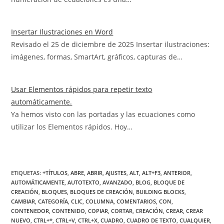
Insertar Ilustraciones en Word
Revisado el 25 de diciembre de 2025 Insertar ilustraciones:
imágenes, formas, SmartArt, gráficos, capturas de…
Usar Elementos rápidos para repetir texto
automáticamente.
Ya hemos visto con las portadas y las ecuaciones como
utilizar los Elementos rápidos. Hoy…
ETIQUETAS
:
+TÍTULOS
,
ABRE
,
ABRIR
,
AJUSTES
,
ALT
,
ALT+F3
,
ANTERIOR
,
AUTOMÁTICAMENTE
,
AUTOTEXTO
,
AVANZADO
,
BLOG
,
BLOQUE DE
CREACIÓN
,
BLOQUES
,
BLOQUES DE CREACIÓN
,
BUILDING BLOCKS
,
CAMBIAR
,
CATEGORÍA
,
CLIC
,
COLUMNA
,
COMENTARIOS
,
CON
,
CONTENEDOR
,
CONTENIDO
,
COPIAR
,
CORTAR
,
CREACIÓN
,
CREAR
,
CREAR
NUEVO
,
CTRL+*
,
CTRL+V
,
CTRL+X
,
CUADRO
,
CUADRO DE TEXTO
,
CUALQUIER
,