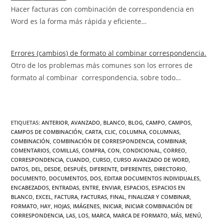
Hacer facturas con combinación de correspondencia en
Word es la forma más rápida y eficiente…
Errores (cambios) de formato al combinar correspondencia.
Otro de los problemas más comunes son los errores de
formato al combinar correspondencia, sobre todo…
ETIQUETAS
:
ANTERIOR
,
AVANZADO
,
BLANCO
,
BLOG
,
CAMPO
,
CAMPOS
,
CAMPOS DE COMBINACIÓN
,
CARTA
,
CLIC
,
COLUMNA
,
COLUMNAS
,
COMBINACIÓN
,
COMBINACIÓN DE CORRESPONDENCIA
,
COMBINAR
,
COMENTARIOS
,
COMILLAS
,
COMPRA
,
CON
,
CONDICIONAL
,
CORREO
,
CORRESPONDENCIA
,
CUANDO
,
CURSO
,
CURSO AVANZADO DE WORD
,
DATOS
,
DEL
,
DESDE
,
DESPUÉS
,
DIFERENTE
,
DIFERENTES
,
DIRECTORIO
,
DOCUMENTO
,
DOCUMENTOS
,
DOS
,
EDITAR DOCUMENTOS INDIVIDUALES
,
ENCABEZADOS
,
ENTRADAS
,
ENTRE
,
ENVIAR
,
ESPACIOS
,
ESPACIOS EN
BLANCO
,
EXCEL
,
FACTURA
,
FACTURAS
,
FINAL
,
FINALIZAR Y COMBINAR
,
FORMATO
,
HAY
,
HOJAS
,
IMÁGENES
,
INICIAR
,
INICIAR COMBINACIÓN DE
CORRESPONDENCIA
,
LAS
,
LOS
,
MARCA
,
MARCA DE FORMATO
,
MÁS
,
MENÚ
,