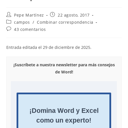
Autor
Publicación
Pepe Martínez
22 agosto, 2017
de
de
Categoría
campos
/
Combinar correspondencia
la
la
de
Comentarios
43 comentarios
entrada:
entrada:
la
de
entrada:
la
entrada:
Entrada editada el 29 de diciembre de 2025.
¡Suscríbete a nuestra newsletter para más consejos
de Word!