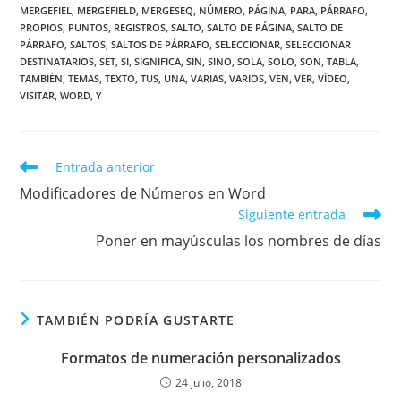
MERGEFIEL
,
MERGEFIELD
,
MERGESEQ
,
NÚMERO
,
PÁGINA
,
PARA
,
PÁRRAFO
,
PROPIOS
,
PUNTOS
,
REGISTROS
,
SALTO
,
SALTO DE PÁGINA
,
SALTO DE
PÁRRAFO
,
SALTOS
,
SALTOS DE PÁRRAFO
,
SELECCIONAR
,
SELECCIONAR
DESTINATARIOS
,
SET
,
SI
,
SIGNIFICA
,
SIN
,
SINO
,
SOLA
,
SOLO
,
SON
,
TABLA
,
TAMBIÉN
,
TEMAS
,
TEXTO
,
TUS
,
UNA
,
VARIAS
,
VARIOS
,
VEN
,
VER
,
VÍDEO
,
VISITAR
,
WORD
,
Y
Leer
Entrada anterior
más
Modificadores de Números en Word
artículos
Siguiente entrada
Poner en mayúsculas los nombres de días
TAMBIÉN PODRÍA GUSTARTE
Formatos de numeración personalizados
24 julio, 2018