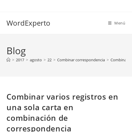
Ir
al
contenido
WordExperto
Menú
Blog
>
2017
>
agosto
>
22
>
Combinar correspondencia
>
Combinar va
Combinar varios registros en
una sola carta en
combinación de
correspondencia