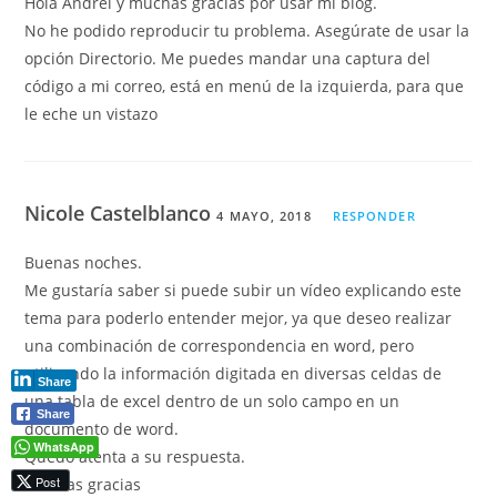
Hola Andrei y muchas gracias por usar mi blog.
No he podido reproducir tu problema. Asegúrate de usar la
opción Directorio. Me puedes mandar una captura del
código a mi correo, está en menú de la izquierda, para que
le eche un vistazo
Nicole Castelblanco
4 MAYO, 2018
RESPONDER
Buenas noches.
Me gustaría saber si puede subir un vídeo explicando este
tema para poderlo entender mejor, ya que deseo realizar
una combinación de correspondencia en word, pero
utilizando la información digitada en diversas celdas de
Share
una tabla de excel dentro de un solo campo en un
Share
documento de word.
WhatsApp
Quedo atenta a su respuesta.
Post
Muchas gracias