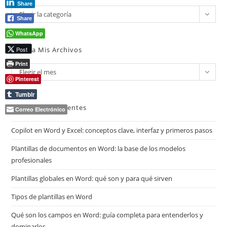
Share
Categorías
Elegir la categoría
Share
WhatsApp
Mira Mis Archivos
Post
Print
Mira
Elegir el mes
Pinterest
mis
archivos
Tumblr
Entradas Recientes
Correo Electrónico
Copilot en Word y Excel: conceptos clave, interfaz y primeros pasos
Plantillas de documentos en Word: la base de los modelos
profesionales
Plantillas globales en Word: qué son y para qué sirven
Tipos de plantillas en Word
Qué son los campos en Word: guía completa para entenderlos y
dominarlos