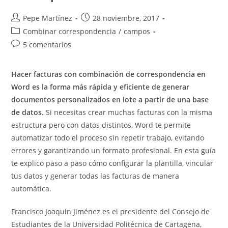
Autor
Publicación
Pepe Martínez
28 noviembre, 2017
de
de
Categoría
Combinar correspondencia
/
campos
la
la
de
Comentarios
5 comentarios
entrada:
entrada:
la
de
entrada:
la
Hacer facturas con combinación de correspondencia en
entrada:
Word es la forma más rápida y eficiente de generar
documentos personalizados en lote a partir de una base
de datos.
Si necesitas crear muchas facturas con la misma
estructura pero con datos distintos, Word te permite
automatizar todo el proceso sin repetir trabajo, evitando
errores y garantizando un formato profesional. En esta guía
te explico paso a paso cómo configurar la plantilla, vincular
tus datos y generar todas las facturas de manera
automática.
Francisco Joaquín Jiménez es el presidente del Consejo de
Estudiantes de la Universidad Politécnica de Cartagena,