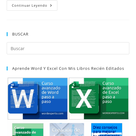
Combinar
Continuar Leyendo
Varios
Registros
En
Una
Sola
Carta
BUSCAR
En
Combinación
De
Pul
Correspondencia
Es
par
Aprende Word Y Excel Con Mis Libros Recién Editados
cer
el
pan
de
bú