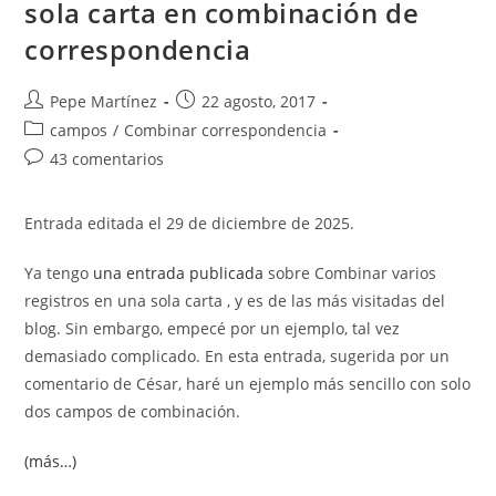
sola carta en combinación de
correspondencia
Autor
Publicación
Pepe Martínez
22 agosto, 2017
de
de
Categoría
campos
/
Combinar correspondencia
la
la
de
Comentarios
43 comentarios
entrada:
entrada:
la
de
entrada:
la
Entrada editada el 29 de diciembre de 2025.
entrada:
Ya tengo
una entrada publicada
sobre Combinar varios
registros en una sola carta , y es de las más visitadas del
blog. Sin embargo, empecé por un ejemplo, tal vez
demasiado complicado. En esta entrada, sugerida por un
comentario de César, haré un ejemplo más sencillo con solo
dos campos de combinación.
(más…)