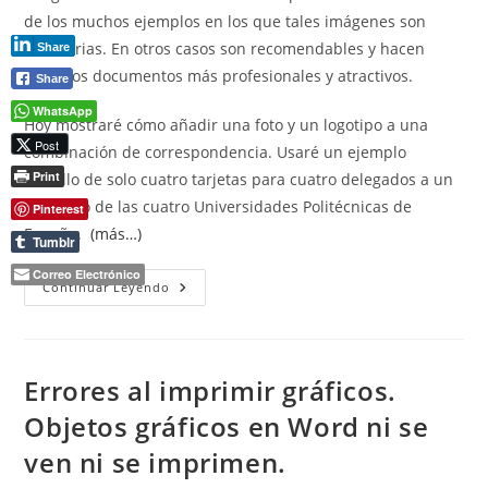
de los muchos ejemplos en los que tales imágenes son
necesarias. En otros casos son recomendables y hacen
Share
nuestros documentos más profesionales y atractivos.
Share
WhatsApp
Hoy mostraré cómo añadir una foto y un logotipo a una
Post
combinación de correspondencia. Usaré un ejemplo
Print
sencillo de solo cuatro tarjetas para cuatro delegados a un
congreso de las cuatro Universidades Politécnicas de
Pinterest
España.
(más…)
Tumblr
Correo Electrónico
Insertar
Continuar Leyendo
Imágenes
En
Combinación
De
Correspondencia
Errores al imprimir gráficos.
Objetos gráficos en Word ni se
ven ni se imprimen.