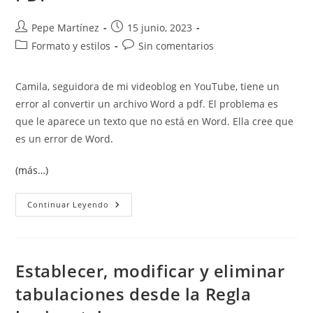
Autor
Publicación
Pepe Martínez
15 junio, 2023
de
de
Categoría
Comentarios
Formato y estilos
Sin comentarios
la
la
de
de
entrada:
entrada:
la
la
Camila, seguidora de mi videoblog en YouTube, tiene un
entrada:
entrada:
error al convertir un archivo Word a pdf. El problema es
que le aparece un texto que no está en Word. Ella cree que
es un error de Word.
(más…)
Error
Continuar Leyendo
Al
Convertir
Archivo
Word
A
PDF
Establecer, modificar y eliminar
tabulaciones desde la Regla