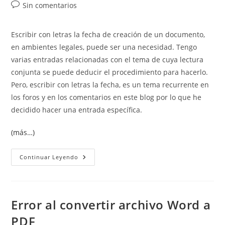
de
Comentarios
Sin comentarios
entrada:
entrada:
la
de
entrada:
la
Escribir con letras la fecha de creación de un documento,
entrada:
en ambientes legales, puede ser una necesidad. Tengo
varias entradas relacionadas con el tema de cuya lectura
conjunta se puede deducir el procedimiento para hacerlo.
Pero, escribir con letras la fecha, es un tema recurrente en
los foros y en los comentarios en este blog por lo que he
decidido hacer una entrada específica.
(más…)
Escribir
Continuar Leyendo
Con
Letras
La
Fecha
De
Creación
Error al convertir archivo Word a
De
Un
PDF
Documento.