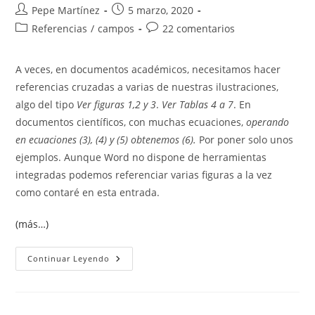
Autor
Publicación
Pepe Martínez
5 marzo, 2020
de
de
Categoría
Comentarios
Referencias
/
campos
22 comentarios
la
la
de
de
entrada:
entrada:
la
la
A veces, en documentos académicos, necesitamos hacer
entrada:
entrada:
referencias cruzadas a varias de nuestras ilustraciones,
algo del tipo
Ver figuras 1,2 y 3
.
Ver Tablas 4 a 7
. En
documentos científicos, con muchas ecuaciones,
operando
en ecuaciones (3), (4) y (5) obtenemos (6).
Por poner solo unos
ejemplos. Aunque Word no dispone de herramientas
integradas podemos referenciar varias figuras a la vez
como contaré en esta entrada.
(más…)
Referenciar
Continuar Leyendo
Varias
Figuras
A
La
Vez.