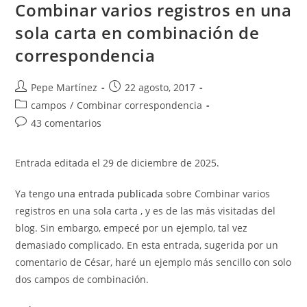
Combinar varios registros en una
sola carta en combinación de
correspondencia
Autor
Publicación
Pepe Martínez
22 agosto, 2017
de
de
Categoría
campos
/
Combinar correspondencia
la
la
de
Comentarios
43 comentarios
entrada:
entrada:
la
de
entrada:
la
Entrada editada el 29 de diciembre de 2025.
entrada:
Ya tengo
una entrada publicada
sobre Combinar varios
registros en una sola carta , y es de las más visitadas del
blog. Sin embargo, empecé por un ejemplo, tal vez
demasiado complicado. En esta entrada, sugerida por un
comentario de César, haré un ejemplo más sencillo con solo
dos campos de combinación.