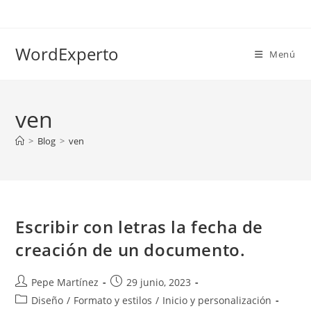
Ir
al
contenido
WordExperto
Menú
ven
>
Blog
>
ven
Escribir con letras la fecha de
creación de un documento.
Autor
Publicación
Pepe Martínez
29 junio, 2023
de
de
Categoría
Diseño
/
Formato y estilos
/
Inicio y personalización
la
la