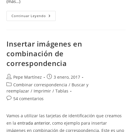
(más…)
Combinar
Continuar Leyendo
Varios
Registros
En
Una
Sola
Carta
Insertar imágenes en
En
Combinación
combinación de
De
Correspondencia
correspondencia
Autor
Publicación
Pepe Martínez
3 enero, 2017
de
de
Categoría
Combinar correspondencia
/
Buscar y
la
la
de
reemplazar
/
Imprimir
/
Tablas
entrada:
entrada:
la
Comentarios
54 comentarios
entrada:
de
la
Vamos a utilizar las tarjetas de identificación que creamos
entrada:
en la
entrada anterior
, como ejemplo para insertar
imágenes en combinación de correspondencia. Este es uno