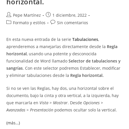
horizontal.
Autor
Publicación
Pepe Martínez
1 diciembre, 2022
de
de
Categoría
Comentarios
Formato y estilos
Sin comentarios
la
la
de
de
entrada:
entrada:
la
la
En esta nueva entrada de la serie
Tabulaciones
,
entrada:
entrada:
aprenderemos a manejarlas directamente desde la
Regla
horizontal
, usando una potente y desconocida
funcionalidad de Word llamado
Selector de tabulaciones y
sangrías
. Con este selector podremos Establecer, modificar
y eliminar tabulaciones desde la
Regla horizontal.
Si no se ven las Reglas, hay dos, una horizontal sobre el
documento, bajo la cinta y otra vertical, a la izquierda, hay
que marcarla en
Vista > Mostrar
. Desde
Opciones >
Avanzadas > Presentación
podemos ocultar solo la vertical.
(más…)