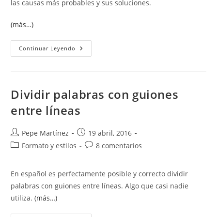
las causas más probables y sus soluciones.
(más…)
Errores
Continuar Leyendo
Al
Imprimir
Gráficos.
Objetos
Gráficos
En
Dividir palabras con guiones
Word
Ni
entre líneas
Se
Ven
Ni
Se
Autor
Publicación
Pepe Martínez
19 abril, 2016
Imprimen.
de
de
Categoría
Comentarios
Formato y estilos
8 comentarios
la
la
de
de
entrada:
entrada:
la
la
En español es perfectamente posible y correcto dividir
entrada:
entrada:
palabras con guiones entre líneas. Algo que casi nadie
utiliza.
(más…)