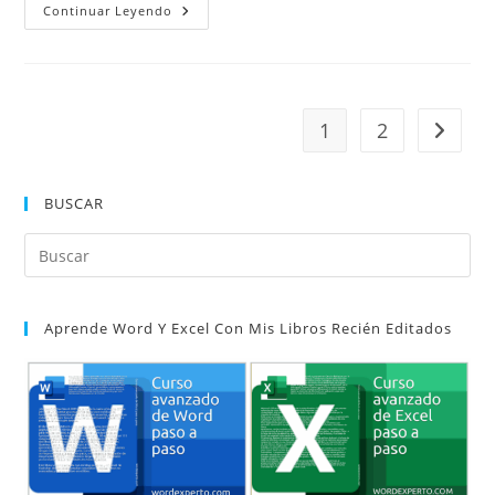
Dividir
Continuar Leyendo
Palabras
Con
Guiones
Entre
Líneas
1
2
Ir a la 
BUSCAR
Pul
Es
par
Aprende Word Y Excel Con Mis Libros Recién Editados
cer
el
pan
de
bú