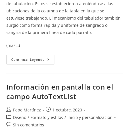
de tabulación. Estos se establecieron ateniéndose a las
ubicaciones de la columna de la tabla en la que se
estuviese trabajando. El mecanismo del tabulador también
surgió como forma rápida y uniforme de sangrado o
sangría de la primera línea de cada párrafo.
(más…)
Tabulaciones
Continuar Leyendo
Información en pantalla con el
campo AutoTextList
Autor
Publicación
Pepe Martínez
1 octubre, 2020
de
de
Categoría
Diseño
/
Formato y estilos
/
Inicio y personalización
la
la
de
Comentarios
Sin comentarios
entrada:
entrada: