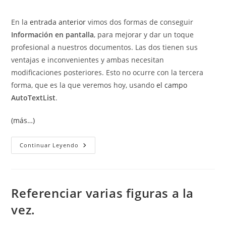
la
de
entrada:
la
En la
entrada anterior
vimos dos formas de conseguir
entrada:
Información en pantalla
, para mejorar y dar un toque
profesional a nuestros documentos. Las dos tienen sus
ventajas e inconvenientes y ambas necesitan
modificaciones posteriores. Esto no ocurre con la tercera
forma, que es la que veremos hoy, usando
el campo
AutoTextList
.
(más…)
Información
Continuar Leyendo
En
Pantalla
Con
El
Campo
AutoTextList
Referenciar varias figuras a la
vez.