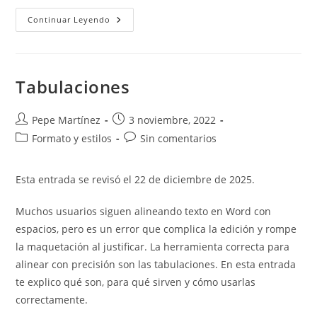
Establecer,
Continuar Leyendo
Modificar
Y
Eliminar
Tabulaciones
Desde
La
Tabulaciones
Regla
Horizontal.
Autor
Publicación
Pepe Martínez
3 noviembre, 2022
de
de
Categoría
Comentarios
Formato y estilos
Sin comentarios
la
la
de
de
entrada:
entrada:
la
la
Esta entrada se revisó el 22 de diciembre de 2025.
entrada:
entrada:
Muchos usuarios siguen alineando texto en Word con
espacios, pero es un error que complica la edición y rompe
la maquetación al justificar. La herramienta correcta para
alinear con precisión son las tabulaciones. En esta entrada
te explico qué son, para qué sirven y cómo usarlas
correctamente.