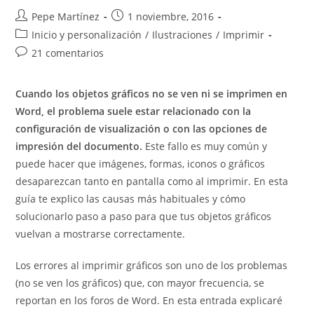
Autor
Publicación
Pepe Martínez
1 noviembre, 2016
de
de
Categoría
Inicio y personalización
/
Ilustraciones
/
Imprimir
la
la
de
Comentarios
21 comentarios
entrada:
entrada:
la
de
entrada:
la
Cuando los objetos gráficos no se ven ni se imprimen en
entrada:
Word, el problema suele estar relacionado con la
configuración de visualización o con las opciones de
impresión del documento.
Este fallo es muy común y
puede hacer que imágenes, formas, iconos o gráficos
desaparezcan tanto en pantalla como al imprimir. En esta
guía te explico las causas más habituales y cómo
solucionarlo paso a paso para que tus objetos gráficos
vuelvan a mostrarse correctamente.
Los errores al imprimir gráficos son uno de los problemas
(no se ven los gráficos) que, con mayor frecuencia, se
reportan en los foros de Word. En esta entrada explicaré