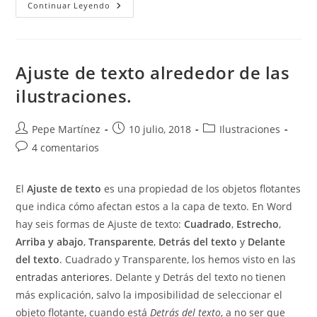
Compra
Continuar Leyendo
Hoy
Mis
Cursos
Avanzados
De
Word
Ajuste de texto alrededor de las
Y
Excel
ilustraciones.
Con
Un
Descuento
Especial
Autor
Publicación
Categoría
Pepe Martínez
10 julio, 2018
Ilustraciones
de
de
de
Comentarios
4 comentarios
la
la
la
de
entrada:
entrada:
entrada:
la
El
Ajuste de texto
es una propiedad de los objetos flotantes
entrada:
que indica cómo afectan estos a la capa de texto. En Word
hay seis formas de Ajuste de texto:
Cuadrado
,
Estrecho
,
Arriba y abajo
,
Transparente
,
Detrás del texto
y
Delante
del texto
. Cuadrado y Transparente, los hemos visto en las
entradas anteriores
. Delante y Detrás del texto no tienen
más explicación, salvo la imposibilidad de seleccionar el
objeto flotante, cuando está
Detrás del texto
, a no ser que