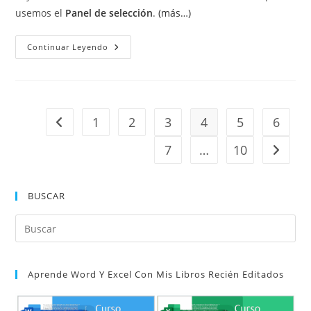
usemos el
Panel de selección
.
(más…)
Ajuste
Continuar Leyendo
De
Texto
Alrededor
De
Las
Ilustraciones.
1
2
3
4
5
6
Ir a la página anterior
7
…
10
Ir a la 
BUSCAR
Pul
Es
par
Aprende Word Y Excel Con Mis Libros Recién Editados
cer
el
pan