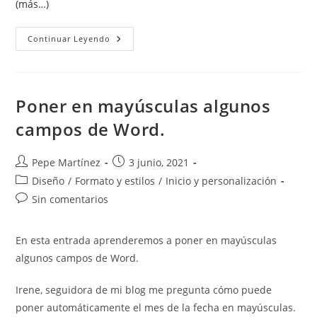
(más…)
Cómo
Continuar Leyendo
Hacer
Diplomas
Profesionales
Con
Word.
Poner en mayúsculas algunos
campos de Word.
Autor
Publicación
Pepe Martínez
3 junio, 2021
de
de
Categoría
Diseño
/
Formato y estilos
/
Inicio y personalización
la
la
de
Comentarios
Sin comentarios
entrada:
entrada:
la
de
entrada:
la
En esta entrada aprenderemos a poner en mayúsculas
entrada:
algunos campos de Word.
Irene, seguidora de mi blog me pregunta cómo puede
poner automáticamente el mes de la fecha en mayúsculas.