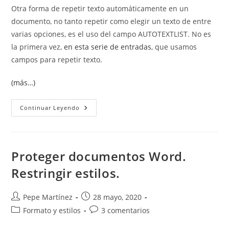
Otra forma de repetir texto automáticamente en un
entrada:
entrada:
documento, no tanto repetir como elegir un texto de entre
varias opciones, es el uso del campo AUTOTEXTLIST. No es
la primera vez,
en esta serie de entradas
, que usamos
campos para repetir texto.
(más…)
Elegir
Continuar Leyendo
Texto
En
Word
Con
Autotextlist
Proteger documentos Word.
Restringir estilos.
Autor
Publicación
Pepe Martínez
28 mayo, 2020
de
de
Categoría
Comentarios
Formato y estilos
3 comentarios
la
la
de
de
entrada:
entrada: