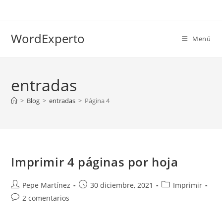
Ir
al
contenido
WordExperto
Menú
entradas
>
Blog
>
entradas
>
Página 4
Imprimir 4 páginas por hoja
Autor
Publicación
Categoría
Pepe Martínez
30 diciembre, 2021
Imprimir
de
de
de
Comentarios
2 comentarios
la
la
la
de
entrada:
entrada:
entrada:
la