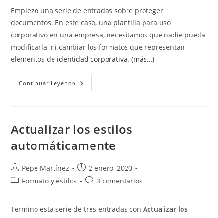
la
la
Empiezo una serie de entradas sobre proteger
entrada:
entrada:
documentos. En este caso, una plantilla para uso
corporativo en una empresa, necesitamos que nadie pueda
modificarla, ni cambiar los formatos que representan
elementos de
identidad corporativa.
(más…)
Proteger
Continuar Leyendo
Documentos
Word.
Restringir
Estilos.
Actualizar los estilos
automáticamente
Autor
Publicación
Pepe Martínez
2 enero, 2020
de
de
Categoría
Comentarios
Formato y estilos
3 comentarios
la
la
de
de
entrada:
entrada:
la
la
Termino esta serie de tres entradas con
Actualizar los
entrada:
entrada: