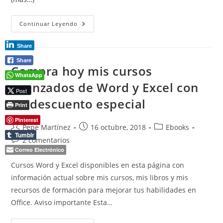
Crear
Continuar Leyendo
Documentos
Numerados
Automáticamente
Share
En
Word
Share
Compra hoy mis cursos
WhatsApp
avanzados de Word y Excel con
Post
un descuento especial
Print
Pinterest
Autor
Publicación
Categoría
Pepe Martínez
16 octubre, 2018
Ebooks
Tumblr
de
de
de
Comentarios
2 comentarios
la
la
la
de
Correo Electrónico
entrada:
entrada:
entrada:
la
Cursos Word y Excel disponibles en esta página con
entrada:
información actual sobre mis cursos, mis libros y mis
recursos de formación para mejorar tus habilidades en
Office. Aviso importante Esta…