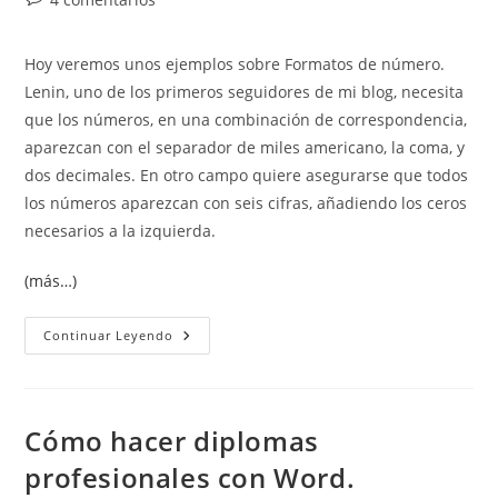
entrada:
entrada:
la
de
entrada:
la
Hoy veremos unos ejemplos sobre Formatos de número.
entrada:
Lenin, uno de los primeros seguidores de mi blog, necesita
que los números, en una combinación de correspondencia,
aparezcan con el separador de miles americano, la coma, y
dos decimales. En otro campo quiere asegurarse que todos
los números aparezcan con seis cifras, añadiendo los ceros
necesarios a la izquierda.
(más…)
Formatos
Continuar Leyendo
De
Número
En
Word
Cómo hacer diplomas
profesionales con Word.