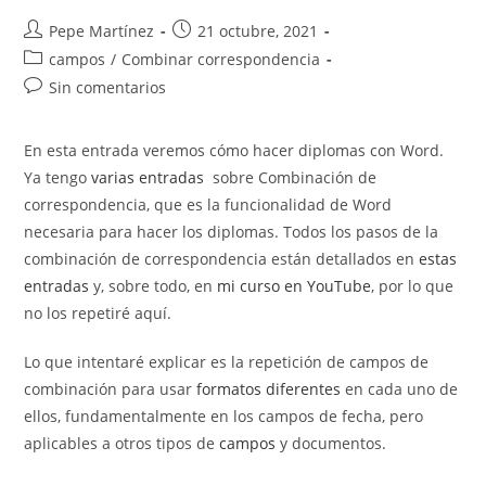
Autor
Publicación
Pepe Martínez
21 octubre, 2021
de
de
Categoría
campos
/
Combinar correspondencia
la
la
de
Comentarios
Sin comentarios
entrada:
entrada:
la
de
entrada:
la
En esta entrada veremos cómo hacer diplomas con Word.
entrada:
Ya tengo
varias entradas
sobre Combinación de
correspondencia, que es la funcionalidad de Word
necesaria para hacer los diplomas. Todos los pasos de la
combinación de correspondencia están detallados en
estas
entradas
y, sobre todo, en
mi curso en YouTube
, por lo que
no los repetiré aquí.
Lo que intentaré explicar es la repetición de campos de
combinación para usar
formatos diferentes
en cada uno de
ellos, fundamentalmente en los campos de fecha, pero
aplicables a otros tipos de
campos
y documentos.