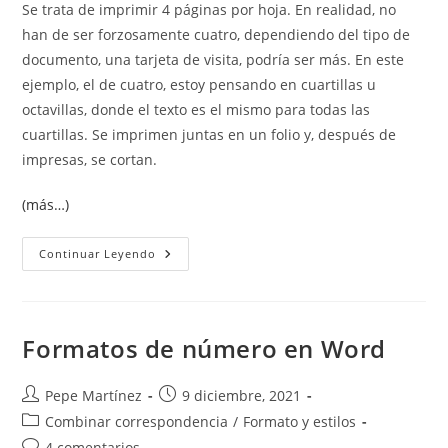
Se trata de imprimir 4 páginas por hoja. En realidad, no
entrada:
han de ser forzosamente cuatro, dependiendo del tipo de
documento, una tarjeta de visita, podría ser más. En este
ejemplo, el de cuatro, estoy pensando en cuartillas u
octavillas, donde el texto es el mismo para todas las
cuartillas. Se imprimen juntas en un folio y, después de
impresas, se cortan.
(más…)
Imprimir
Continuar Leyendo
4
Páginas
Por
Hoja
Formatos de número en Word
Autor
Publicación
Pepe Martínez
9 diciembre, 2021
de
de
Categoría
Combinar correspondencia
/
Formato y estilos
la
la
de
Comentarios
4 comentarios