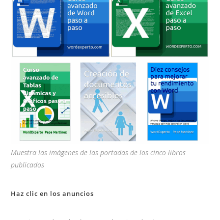
de
bú
Muestra las imágenes de las portadas de los cinco libros
publicados
Haz clic en los anuncios