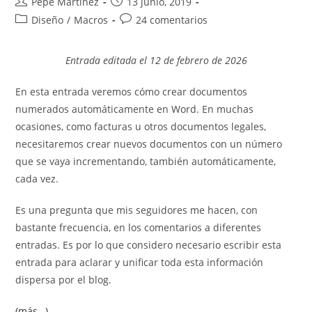
Autor
Publicación
Pepe Martínez
13 junio, 2019
de
de
Categoría
Comentarios
Diseño
/
Macros
24 comentarios
la
la
de
de
entrada:
entrada:
la
la
Entrada editada el 12 de febrero de 2026
entrada:
entrada:
En esta entrada veremos cómo crear documentos
numerados automáticamente en Word. En muchas
ocasiones, como facturas u otros documentos legales,
necesitaremos crear nuevos documentos con un número
que se vaya incrementando, también automáticamente,
cada vez.
Es una pregunta que mis seguidores me hacen, con
bastante frecuencia, en los comentarios a diferentes
entradas. Es por lo que considero necesario escribir esta
entrada para aclarar y unificar toda esta información
dispersa por el blog.
(más…)