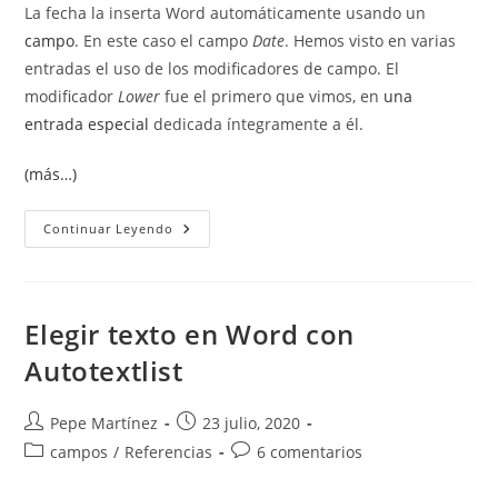
La fecha la inserta Word automáticamente usando un
campo
. En este caso el campo
Date
. Hemos visto en varias
entradas el uso de los modificadores de campo. El
modificador
Lower
fue el primero que vimos, en
una
entrada especial
dedicada íntegramente a él.
(más…)
Poner
Continuar Leyendo
En
Mayúsculas
Algunos
Campos
De
Word.
Elegir texto en Word con
Autotextlist
Autor
Publicación
Pepe Martínez
23 julio, 2020
de
de
Categoría
Comentarios
campos
/
Referencias
6 comentarios
la
la
de
de
entrada:
entrada:
la
la