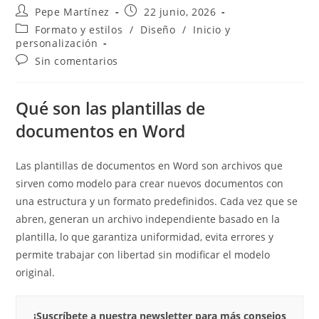
Autor
Publicación
Pepe Martínez
22 junio, 2026
de
de
Categoría
Formato y estilos
/
Diseño
/
Inicio y
la
la
de
personalización
entrada:
entrada:
la
Comentarios
Sin comentarios
entrada:
de
la
entrada:
Qué son las plantillas de
documentos en Word
Las plantillas de documentos en Word son archivos que
sirven como modelo para crear nuevos documentos con
una estructura y un formato predefinidos. Cada vez que se
abren, generan un archivo independiente basado en la
plantilla, lo que garantiza uniformidad, evita errores y
permite trabajar con libertad sin modificar el modelo
original.
¡Suscríbete a nuestra newsletter para más consejos