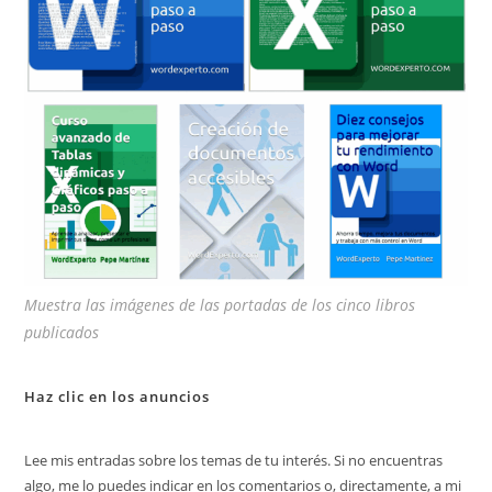
bú
Muestra las imágenes de las portadas de los cinco libros
publicados
Haz clic en los anuncios
Lee mis entradas sobre los temas de tu interés. Si no encuentras
algo, me lo puedes indicar en los comentarios o, directamente, a mi