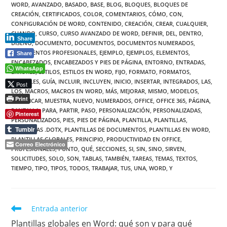
WORD
,
AVANZADO
,
BASADO
,
BASE
,
BLOG
,
BLOQUES
,
BLOQUES DE
CREACIÓN
,
CERTIFICADOS
,
COLOR
,
COMENTARIOS
,
CÓMO
,
CON
,
CONFIGURACIÓN DE WORD
,
CONTENIDO
,
CREACIÓN
,
CREAR
,
CUALQUIER
,
CUANDO
,
CURSO
,
CURSO AVANZADO DE WORD
,
DEFINIR
,
DEL
,
DENTRO
,
Share
DISEÑO
,
DOCUMENTO
,
DOCUMENTOS
,
DOCUMENTOS NUMERADOS
,
DOCUMENTOS PROFESIONALES
,
EJEMPLO
,
EJEMPLOS
,
ELEMENTOS
,
Share
ENCABEZADOS
,
ENCABEZADOS Y PIES DE PÁGINA
,
ENTORNO
,
ENTRADAS
,
WhatsApp
ERRORES
,
ESTILOS
,
ESTILOS EN WORD
,
FIJO
,
FORMATO
,
FORMATOS
,
GLOBALES
,
GUÍA
,
INCLUIR
,
INCLUYEN
,
INICIO
,
INSERTAR
,
INTEGRADOS
,
LAS
,
Post
LOS
,
MACROS
,
MACROS EN WORD
,
MÁS
,
MEJORAR
,
MISMO
,
MODELOS
,
Print
MODIFICAR
,
MUESTRA
,
NUEVO
,
NUMERADOS
,
OFFICE
,
OFFICE 365
,
PÁGINA
,
PANTALLA
,
PARA
,
PARTIR
,
PASO
,
PERSONALIZACIÓN
,
PERSONALIZADAS
,
Pinterest
PERSONALIZADOS
,
PIES
,
PIES DE PÁGINA
,
PLANTILLA
,
PLANTILLAS
,
Tumblr
PLANTILLAS .DOTX
,
PLANTILLAS DE DOCUMENTOS
,
PLANTILLAS EN WORD
,
PLANTILLAS GLOBALES
,
PRINCIPIO
,
PRODUCTIVIDAD EN OFFICE
,
Correo Electrónico
PROFESIONALES
,
PUNTO
,
QUÉ
,
SECCIONES
,
SI
,
SIN
,
SINO
,
SIRVEN
,
SOLICITUDES
,
SOLO
,
SON
,
TABLAS
,
TAMBIÉN
,
TAREAS
,
TEMAS
,
TEXTOS
,
TIEMPO
,
TIPO
,
TIPOS
,
TODOS
,
TRABAJAR
,
TUS
,
UNA
,
WORD
,
Y
Leer
Entrada anterior
más
Plantillas globales en Word: qué son y para qué