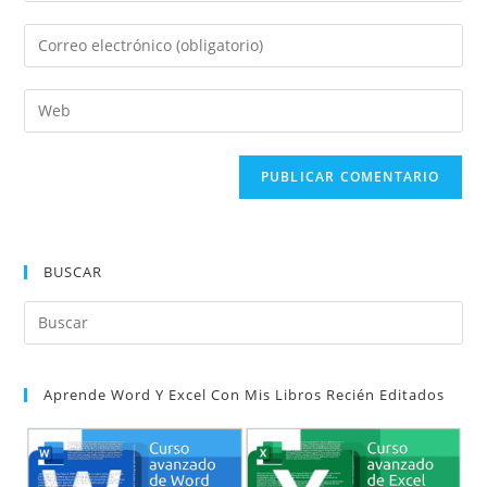
nombre
Introduce
o
tu
nombre
dirección
Introduce
de
de
la
usuario
correo
URL
para
electrónico
de
comentar
para
tu
comentar
web
(opcional)
BUSCAR
Pul
Es
par
Aprende Word Y Excel Con Mis Libros Recién Editados
cer
el
pan
de