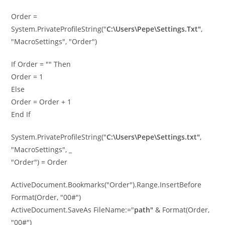
Order =
System.PrivateProfileString("
C:\Users\Pepe\Settings.Txt"
,
"MacroSettings", "Order")
If Order = "" Then
Order = 1
Else
Order = Order + 1
End If
System.PrivateProfileString("
C:\Users\Pepe\Settings.txt"
,
"MacroSettings", _
"Order") = Order
ActiveDocument.Bookmarks("Order").Range.InsertBefore
Format(Order, "00#")
ActiveDocument.SaveAs FileName:="
path"
& Format(Order,
"00#")