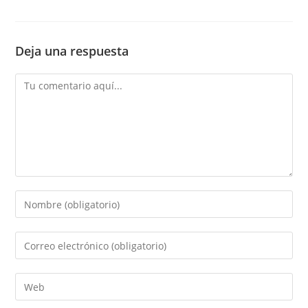
Deja una respuesta
Comentario
Introduce
tu
nombre
Introduce
o
tu
nombre
dirección
Introduce
de
de
la
usuario