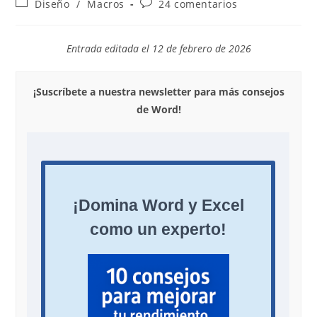
Categoría
Comentarios
Diseño
/
Macros
24 comentarios
la
la
de
de
entrada:
entrada:
la
la
entrada:
entrada:
Entrada editada el 12 de febrero de 2026
¡Suscríbete a nuestra newsletter para más consejos
de Word!