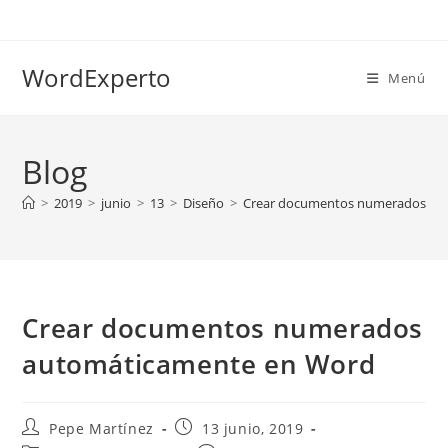
Ir
al
contenido
WordExperto
Menú
Blog
>
2019
>
junio
>
13
>
Diseño
>
Crear documentos numerados au
Crear documentos numerados
automáticamente en Word
Autor
Publicación
Pepe Martínez
13 junio, 2019
de
de