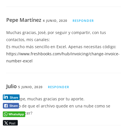
Pepe Martínez
4 JUNIO, 2020
RESPONDER
Muchas gracias, José, por seguir y compartir, con tus
contactos, mis canales:
Es mucho más sencillo en Excel. Apenas necesitas código:
https://www.freshbooks.com/hub/invoicing/change-invoice-
number-excel
Julio
5 JUNIO, 2020
RESPONDER
Share
Hola Pepe, muchas gracias por tu aporte.
En caso de que el archivo quede en una nube como se
Share
podria hacer?
WhatsApp
Post