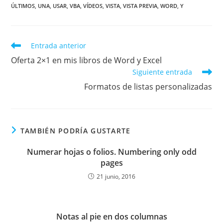
ÚLTIMOS
,
UNA
,
USAR
,
VBA
,
VÍDEOS
,
VISTA
,
VISTA PREVIA
,
WORD
,
Y
Leer
Entrada anterior
más
Oferta 2×1 en mis libros de Word y Excel
artículos
Siguiente entrada
Formatos de listas personalizadas
TAMBIÉN PODRÍA GUSTARTE
Numerar hojas o folios. Numbering only odd
pages
21 junio, 2016
Notas al pie en dos columnas