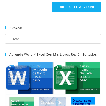
correo
URL
para
electrónico
de
comentar
para
tu
comentar
web
(opcional)
BUSCAR
Pul
Es
par
Aprende Word Y Excel Con Mis Libros Recién Editados
cer
el
pan
de
bú