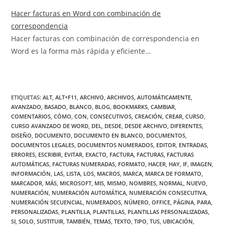
Hacer facturas en Word con combinación de
correspondencia
Hacer facturas con combinación de correspondencia en
Word es la forma más rápida y eficiente…
ETIQUETAS
:
ALT
,
ALT+F11
,
ARCHIVO
,
ARCHIVOS
,
AUTOMÁTICAMENTE
,
AVANZADO
,
BASADO
,
BLANCO
,
BLOG
,
BOOKMARKS
,
CAMBIAR
,
COMENTARIOS
,
CÓMO
,
CON
,
CONSECUTIVOS
,
CREACIÓN
,
CREAR
,
CURSO
,
CURSO AVANZADO DE WORD
,
DEL
,
DESDE
,
DESDE ARCHIVO
,
DIFERENTES
,
DISEÑO
,
DOCUMENTO
,
DOCUMENTO EN BLANCO
,
DOCUMENTOS
,
DOCUMENTOS LEGALES
,
DOCUMENTOS NUMERADOS
,
EDITOR
,
ENTRADAS
,
ERRORES
,
ESCRIBIR
,
EVITAR
,
EXACTO
,
FACTURA
,
FACTURAS
,
FACTURAS
AUTOMÁTICAS
,
FACTURAS NUMERADAS
,
FORMATO
,
HACER
,
HAY
,
IF
,
IMAGEN
,
INFORMACIÓN
,
LAS
,
LISTA
,
LOS
,
MACROS
,
MARCA
,
MARCA DE FORMATO
,
MARCADOR
,
MÁS
,
MICROSOFT
,
MIS
,
MISMO
,
NOMBRES
,
NORMAL
,
NUEVO
,
NUMERACIÓN
,
NUMERACIÓN AUTOMÁTICA
,
NUMERACIÓN CONSECUTIVA
,
NUMERACIÓN SECUENCIAL
,
NUMERADOS
,
NÚMERO
,
OFFICE
,
PÁGINA
,
PARA
,
PERSONALIZADAS
,
PLANTILLA
,
PLANTILLAS
,
PLANTILLAS PERSONALIZADAS
,
SI
,
SOLO
,
SUSTITUIR
,
TAMBIÉN
,
TEMAS
,
TEXTO
,
TIPO
,
TUS
,
UBICACIÓN
,