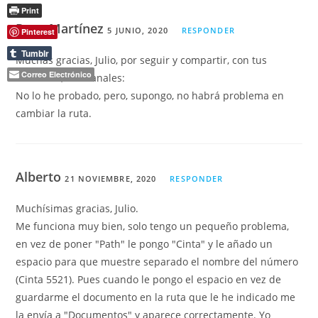
Print
Pepe Martínez
5 JUNIO, 2020
RESPONDER
Pinterest
Tumblr
Muchas gracias, Julio, por seguir y compartir, con tus
Correo Electrónico
contactos, mis canales:
No lo he probado, pero, supongo, no habrá problema en
cambiar la ruta.
Alberto
21 NOVIEMBRE, 2020
RESPONDER
Muchísimas gracias, Julio.
Me funciona muy bien, solo tengo un pequeño problema,
en vez de poner "Path" le pongo "Cinta" y le añado un
espacio para que muestre separado el nombre del número
(Cinta 5521). Pues cuando le pongo el espacio en vez de
guardarme el documento en la ruta que le he indicado me
la envía a "Documentos" y aparece correctamente. Yo