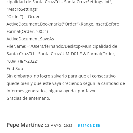
cipalidad de Santa Cruz/01 - Santa Cruz/Settings.txt",
"MacroSettings", _
"Order") = Order
ActiveDocument.Bookmarks("Order").Range.InsertBefore
Format(Order, "00#")
ActiveDocument.SaveAs
FileName:="/Users/fernando/Desktop/Municipalidad de
Santa Cruz/01 - Santa Cruz/UIM-D01-" & Format(Order,
"00#") & "-2022"
End Sub
Sin embargo, no logro salvarlo para que el consecutivo
quede bien y que este vaya creciendo según la cantidad de
informes generados, alguna ayuda, por favor.
Gracias de antemano.
Pepe Martínez
22 MAYO, 2022
RESPONDER