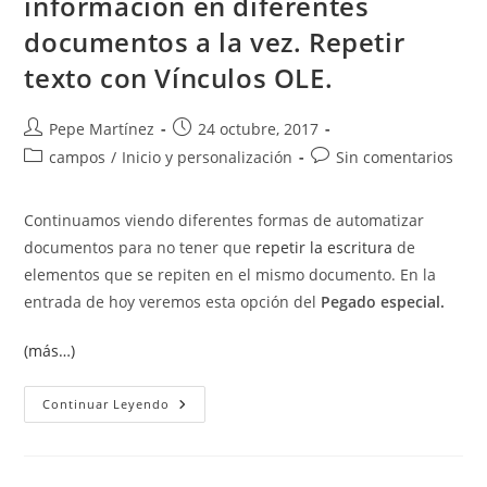
información en diferentes
Los
Párrafos
documentos a la vez. Repetir
texto con Vínculos OLE.
Autor
Publicación
Pepe Martínez
24 octubre, 2017
de
de
Categoría
Comentarios
campos
/
Inicio y personalización
Sin comentarios
la
la
de
de
entrada:
entrada:
la
la
Continuamos viendo diferentes formas de automatizar
entrada:
entrada:
documentos para no tener que
repetir la escritura
de
elementos que se repiten en el mismo documento. En la
entrada de hoy veremos esta opción del
Pegado especial.
(más…)
Pegado
Continuar Leyendo
Especial.
Actualizar
Información
En
Diferentes