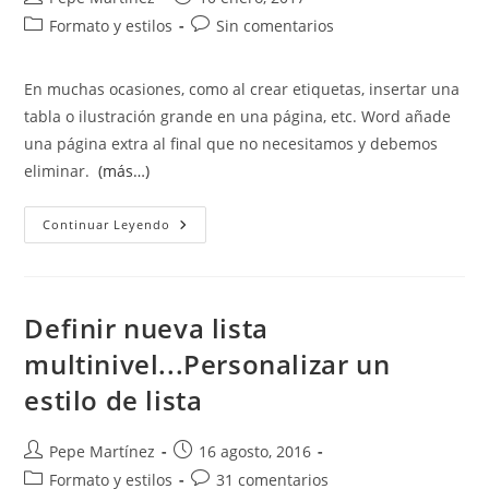
de
de
Categoría
Comentarios
Formato y estilos
Sin comentarios
la
la
de
de
entrada:
entrada:
la
la
En muchas ocasiones, como al crear etiquetas, insertar una
entrada:
entrada:
tabla o ilustración grande en una página, etc. Word añade
una página extra al final que no necesitamos y debemos
eliminar.
(más…)
Eliminar
Continuar Leyendo
Página
En
Blanco,
Extra,
Al
Final
Definir nueva lista
multinivel...Personalizar un
estilo de lista
Autor
Publicación
Pepe Martínez
16 agosto, 2016
de
de
Categoría
Comentarios
Formato y estilos
31 comentarios