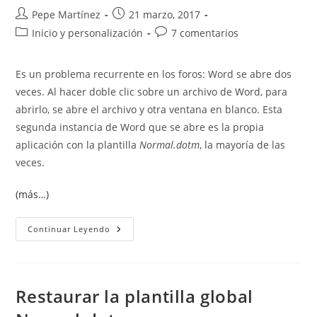
Autor
Publicación
Pepe Martínez
21 marzo, 2017
de
de
Categoría
Comentarios
Inicio y personalización
7 comentarios
la
la
de
de
entrada:
entrada:
la
la
Es un problema recurrente en los foros: Word se abre dos
entrada:
entrada:
veces. Al hacer doble clic sobre un archivo de Word, para
abrirlo, se abre el archivo y otra ventana en blanco. Esta
segunda instancia de Word que se abre es la propia
aplicación con la plantilla
Normal.dotm
, la mayoría de las
veces.
(más…)
Word
Continuar Leyendo
Se
Abre
Dos
Veces.
La
Carpeta
Restaurar la plantilla global
Inicio