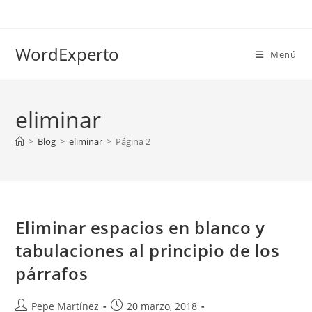
Ir
al
contenido
WordExperto
Menú
eliminar
>
Blog
>
eliminar
>
Página 2
Eliminar espacios en blanco y
tabulaciones al principio de los
párrafos
Autor
Publicación
Pepe Martínez
20 marzo, 2018