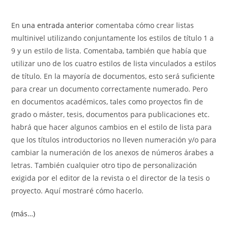
la
la
de
de
entrada:
entrada:
la
la
En
una entrada anterior
comentaba cómo crear listas
entrada:
entrada:
multinivel utilizando conjuntamente los estilos de título 1 a
9 y un estilo de lista. Comentaba, también que había que
utilizar uno de los cuatro estilos de lista vinculados a estilos
de título. En la mayoría de documentos, esto será suficiente
para crear un documento correctamente numerado. Pero
en documentos académicos, tales como proyectos fin de
grado o máster, tesis, documentos para publicaciones etc.
habrá que hacer algunos cambios en el estilo de lista para
que los títulos introductorios no lleven numeración y/o para
cambiar la numeración de los anexos de números árabes a
letras. También cualquier otro tipo de personalización
exigida por el editor de la revista o el director de la tesis o
proyecto. Aquí mostraré cómo hacerlo.
(más…)