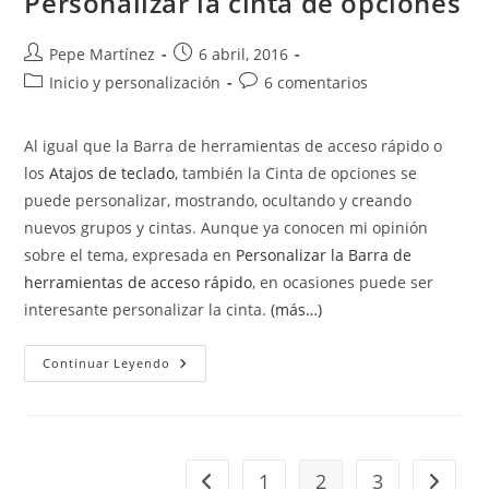
Personalizar la cinta de opciones
Documento.
Autor
Publicación
Pepe Martínez
6 abril, 2016
de
de
Categoría
Comentarios
Inicio y personalización
6 comentarios
la
la
de
de
entrada:
entrada:
la
la
Al igual que la Barra de herramientas de acceso rápido o
entrada:
entrada:
los
Atajos de teclado
, también la Cinta de opciones se
puede personalizar, mostrando, ocultando y creando
nuevos grupos y cintas. Aunque ya conocen mi opinión
sobre el tema, expresada en
Personalizar la Barra de
herramientas de acceso rápido
, en ocasiones puede ser
interesante personalizar la cinta.
(más…)
Personalizar
Continuar Leyendo
La
Cinta
De
Opciones
1
2
3
Ir a la página anterior
Ir a la 