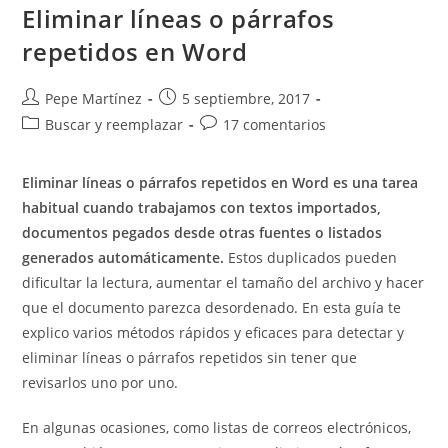
Documentos
Eliminar líneas o párrafos
A
La
repetidos en Word
Vez.
Repetir
Texto
Con
Autor
Publicación
Pepe Martínez
5 septiembre, 2017
Vínculos
de
de
OLE.
Categoría
Comentarios
Buscar y reemplazar
17 comentarios
la
la
de
de
entrada:
entrada:
la
la
Eliminar líneas o párrafos repetidos en Word es una tarea
entrada:
entrada:
habitual cuando trabajamos con textos importados,
documentos pegados desde otras fuentes o listados
generados automáticamente.
Estos duplicados pueden
dificultar la lectura, aumentar el tamaño del archivo y hacer
que el documento parezca desordenado. En esta guía te
explico varios métodos rápidos y eficaces para detectar y
eliminar líneas o párrafos repetidos sin tener que
revisarlos uno por uno.
En algunas ocasiones, como listas de correos electrónicos,