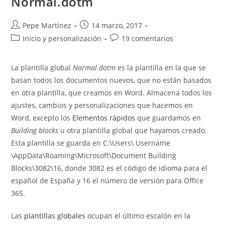
Normal.dotm
Autor
Publicación
Pepe Martínez
14 marzo, 2017
de
de
Categoría
Comentarios
Inicio y personalización
19 comentarios
la
la
de
de
entrada:
entrada:
la
la
La plantilla global
Normal.dotm
es la plantilla en la que se
entrada:
entrada:
basan todos los documentos nuevos, que no están basados
en otra plantilla, que creamos en Word. Almacena todos los
ajustes, cambios y personalizaciones que hacemos en
Word, excepto los
Elementos rápidos
que guardamos en
Building blocks
u otra plantilla global que hayamos creado.
Esta plantilla se guarda en C:\Users\ Username
\AppData\Roaming\Microsoft\Document Building
Blocks\3082\16, donde 3082 es el código de idioma para el
español de España y 16 el número de versión para Office
365.
Las
plantillas globales
ocupan el último escalón en la