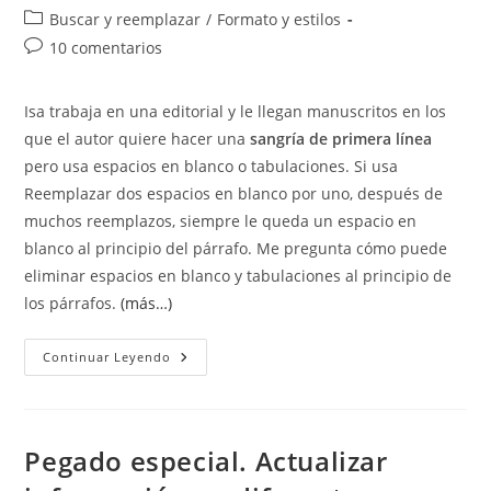
de
de
Categoría
Buscar y reemplazar
/
Formato y estilos
la
la
de
Comentarios
10 comentarios
entrada:
entrada:
la
de
entrada:
la
Isa trabaja en una editorial y le llegan manuscritos en los
entrada:
que el autor quiere hacer una
sangría de primera línea
pero usa espacios en blanco o tabulaciones. Si usa
Reemplazar dos espacios en blanco por uno, después de
muchos reemplazos, siempre le queda un espacio en
blanco al principio del párrafo. Me pregunta cómo puede
eliminar espacios en blanco y tabulaciones al principio de
los párrafos.
(más…)
Eliminar
Continuar Leyendo
Espacios
En
Blanco
Y
Tabulaciones
Al
Pegado especial. Actualizar
Principio
De