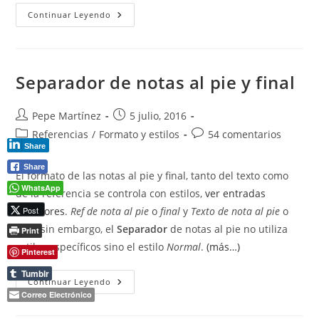
Definir
Continuar Leyendo
Nueva
Lista
Multinivel...Personalizar
Un
Estilo
De
Separador de notas al pie y final
Lista
Autor
Publicación
Pepe Martínez
5 julio, 2016
de
de
Categoría
Comentarios
Referencias
/
Formato y estilos
54 comentarios
la
la
Share
de
de
entrada:
entrada:
la
la
Share
El formato de las notas al pie y final, tanto del texto como
entrada:
entrada:
WhatsApp
de la referencia se controla con estilos,
ver entradas
Post
anteriores
.
Ref de nota al pie
o
final
y
Texto de nota al pie
o
final
, sin embargo, el
Separador
de notas al pie no utiliza
Print
estilos específicos sino el estilo
Normal
.
(más…)
Pinterest
Tumblr
Separador
Continuar Leyendo
De
Correo Electrónico
Notas
Al