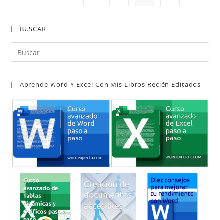
BUSCAR
Pul
Es
par
Aprende Word Y Excel Con Mis Libros Recién Editados
cer
el
pan
de
bú