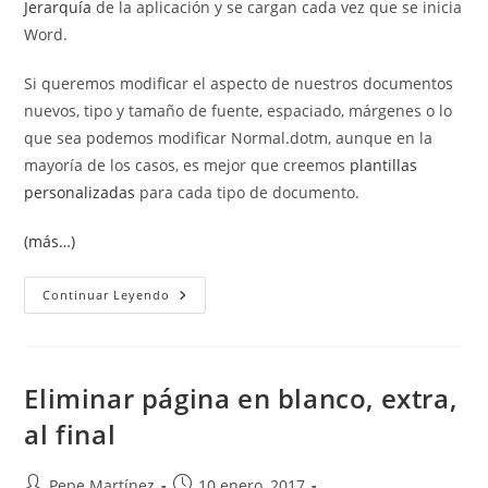
Jerarquía
de la aplicación y se cargan cada vez que se inicia
Word.
Si queremos modificar el aspecto de nuestros documentos
nuevos, tipo y tamaño de fuente, espaciado, márgenes o lo
que sea podemos modificar Normal.dotm, aunque en la
mayoría de los casos, es mejor que creemos
plantillas
personalizadas
para cada tipo de documento.
(más…)
Restaurar
Continuar Leyendo
La
Plantilla
Global
Normal.dotm
Eliminar página en blanco, extra,
al final
Autor
Publicación
Pepe Martínez
10 enero, 2017