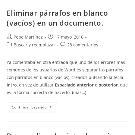
Pie
Y
Final
Eliminar párrafos en blanco
(vacíos) en un documento.
Autor
Publicación
Pepe Martínez
17 mayo, 2016
de
de
Categoría
Comentarios
Buscar y reemplazar
28 comentarios
la
la
de
de
entrada:
entrada:
la
la
Ya comentaba en
otra entrada
que uno de los errores más
entrada:
entrada:
comunes de los usuarios de Word es separar los párrafos
con párrafos en blanco (vacíos), creados pulsando la tecla
Intro
, en vez de utilizar
Espaciado anterior
o
posterior
, que
es la forma correcta de hacerlo.
(más…)
Eliminar
Continuar Leyendo
Párrafos
En
Blanco
(vacíos)
En
Un