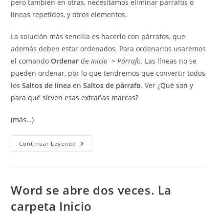
pero también en otras, necesitamos eliminar párrafos o
líneas repetidos, y otros elementos.
La solución más sencilla es hacerlo con párrafos, que
además deben estar ordenados. Para ordenarlos usaremos
el comando
Ordenar
de
Inicio > Párrafo
. Las líneas no se
pueden ordenar, por lo que tendremos que convertir todos
los
Saltos de línea
en
Saltos de párrafo
. Ver
¿Qué son y
para qué sirven esas extrañas marcas?
(más…)
Eliminar
Continuar Leyendo
Líneas
O
Párrafos
Repetidos
En
Word
Word se abre dos veces. La
carpeta Inicio