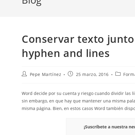
Conservar texto junto
hyphen and lines
Autor
Publicación
Categorí
Pepe Martínez
25 marzo, 2016
Forma
de
de
de
la
la
la
entrada:
entrada:
entrada:
Word decide por su cuenta y riesgo cuando dividir las lí
sin embargo, en que hay que mantener una misma palabra
misma página. Bien, en estos casos Word también dispo
¡Suscríbete a nuestra n