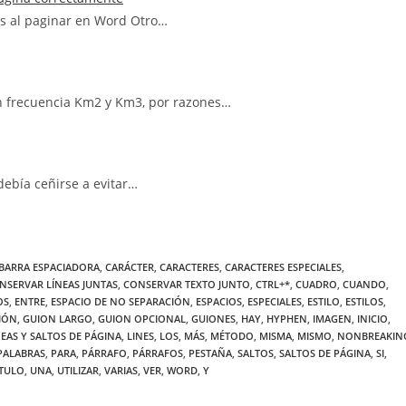
es al paginar en Word Otro…
on frecuencia Km2 y Km3, por razones…
debía ceñirse a evitar…
BARRA ESPACIADORA
,
CARÁCTER
,
CARACTERES
,
CARACTERES ESPECIALES
,
NSERVAR LÍNEAS JUNTAS
,
CONSERVAR TEXTO JUNTO
,
CTRL+*
,
CUADRO
,
CUANDO
,
OS
,
ENTRE
,
ESPACIO DE NO SEPARACIÓN
,
ESPACIOS
,
ESPECIALES
,
ESTILO
,
ESTILOS
,
IÓN
,
GUION LARGO
,
GUION OPCIONAL
,
GUIONES
,
HAY
,
HYPHEN
,
IMAGEN
,
INICIO
,
NEAS Y SALTOS DE PÁGINA
,
LINES
,
LOS
,
MÁS
,
MÉTODO
,
MISMA
,
MISMO
,
NONBREAKIN
PALABRAS
,
PARA
,
PÁRRAFO
,
PÁRRAFOS
,
PESTAÑA
,
SALTOS
,
SALTOS DE PÁGINA
,
SI
,
ÍTULO
,
UNA
,
UTILIZAR
,
VARIAS
,
VER
,
WORD
,
Y