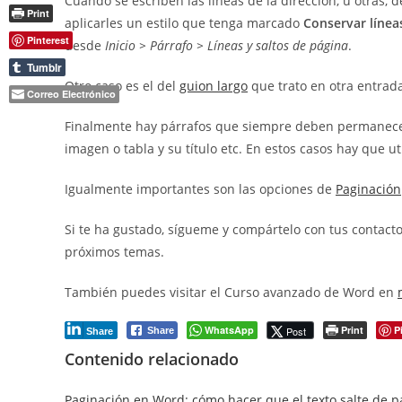
Cuando se escriben las líneas de la dirección, u otra
Print
aplicarles un estilo que tenga marcado
Conservar línea
Pinterest
desde
Inicio > Párrafo > Líneas y saltos de página
.
Tumblr
Otro caso es el del
guion largo
que trato en otra entrad
Correo Electrónico
Finalmente hay párrafos que siempre deben permanecer 
imagen o tabla y su título etc. En estos casos hay que ut
Igualmente importantes son las opciones de
Paginación
Si te ha gustado, sígueme y compártelo con tus contacto
próximos temas.
También puedes visitar el Curso avanzado de Word en
WhatsApp
Print
P
Post
Share
Share
Contenido relacionado
Paginación en Word: cómo hacer que el texto salte de 