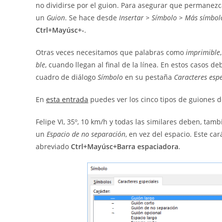
no dividirse por el guion. Para asegurar que permanez
un
G
uion
. Se hace desde
Insertar > Símbolo > Más símbolo
Ctrl+Mayúsc+-
.
Otras veces necesitamos que palabras como
imprimible
ble
, cuando llegan al final de la línea. En estos casos d
cuadro de diálogo
Símbolo
en su pestaña
Caracteres espe
En
esta entrada
puedes ver los cinco tipos de guiones 
Felipe VI, 35º, 10 km/h y todas las similares deben, tam
un
Espacio de no separación
, en vez del espacio. Este c
abreviado
Ctrl+Mayúsc+Barra espaciadora
.