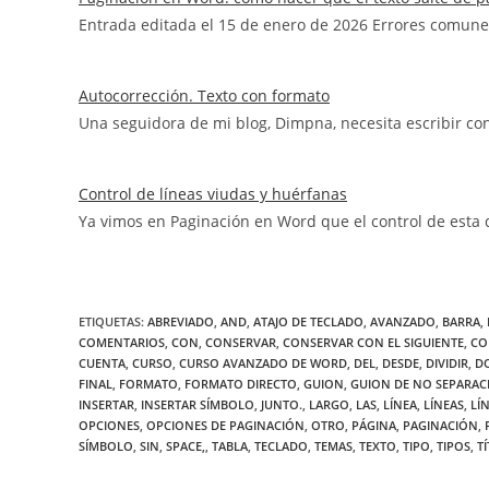
Entrada editada el 15 de enero de 2026 Errores comun
Autocorrección. Texto con formato
Una seguidora de mi blog, Dimpna, necesita escribir c
Control de líneas viudas y huérfanas
Ya vimos en Paginación en Word que el control de esta 
ETIQUETAS
:
ABREVIADO
,
AND
,
ATAJO DE TECLADO
,
AVANZADO
,
BARRA
,
COMENTARIOS
,
CON
,
CONSERVAR
,
CONSERVAR CON EL SIGUIENTE
,
CO
CUENTA
,
CURSO
,
CURSO AVANZADO DE WORD
,
DEL
,
DESDE
,
DIVIDIR
,
D
FINAL
,
FORMATO
,
FORMATO DIRECTO
,
GUION
,
GUION DE NO SEPARAC
INSERTAR
,
INSERTAR SÍMBOLO
,
JUNTO.
,
LARGO
,
LAS
,
LÍNEA
,
LÍNEAS
,
LÍ
OPCIONES
,
OPCIONES DE PAGINACIÓN
,
OTRO
,
PÁGINA
,
PAGINACIÓN
,
SÍMBOLO
,
SIN
,
SPACE,
,
TABLA
,
TECLADO
,
TEMAS
,
TEXTO
,
TIPO
,
TIPOS
,
T