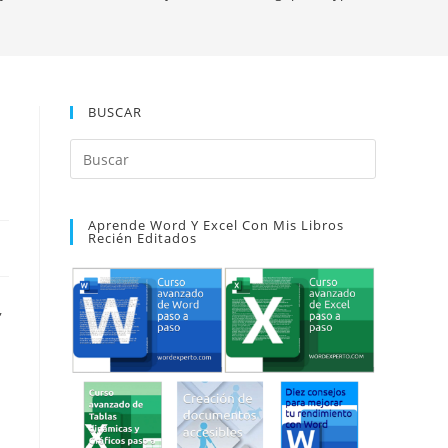
BUSCAR
Pulsa
Escape
para
Aprende Word Y Excel Con Mis Libros
cerrar
Recién Editados
el
panel
de
,
búsqueda.