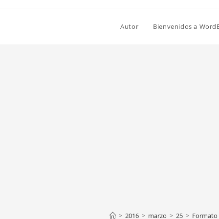
Autor
Bienvenidos a Word
>
2016
>
marzo
>
25
>
Formato y