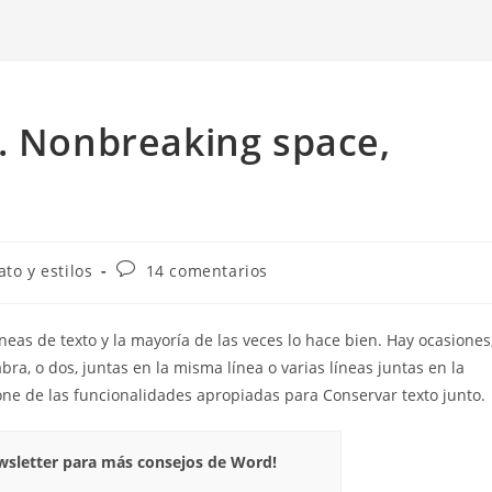
. Nonbreaking space,
a
Comentarios
to y estilos
14 comentarios
de
la
entrada:
neas de texto y la mayoría de las veces lo hace bien. Hay ocasiones
, o dos, juntas en la misma línea o varias líneas juntas en la
ne de las funcionalidades apropiadas para Conservar texto junto.
ewsletter para más consejos de Word!