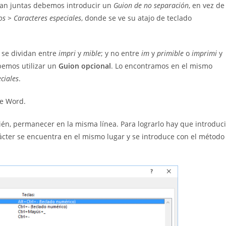
can juntas debemos introducir un
G
uion de no separación
, en vez de
s > Caracteres especiales
, donde se ve su atajo de teclado
, se dividan entre
impri
y
mible
; y no entre
im
y
primible
o
imprimi
y
ebemos utilizar un
G
uion opcional
. Lo encontramos en el mismo
ciales
.
de Word.
bién, permanecer en la misma línea. Para lograrlo hay que introduci
arácter se encuentra en el mismo lugar y se introduce con el método