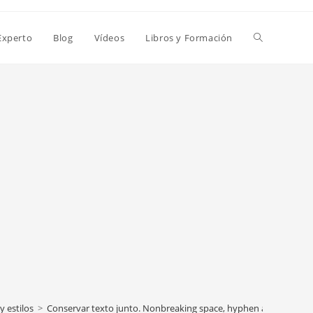
Alternar
Experto
Blog
Vídeos
Libros y Formación
búsqueda
de
la
web
 estilos
>
Conservar texto junto. Nonbreaking space, hyphen and lines