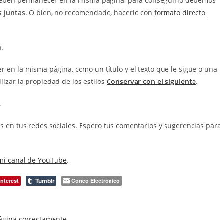
s, deben permanecer en la misma página, para conseguirlo debemos
s juntas
. O bien, no recomendado, hacerlo con
formato directo
a.
en la misma página, como un título y el texto que le sigue o una
ilizar la propiedad de los estilos
Conservar con el siguiente
.
.
s en tus redes sociales. Espero tus comentarios y sugerencias par
mi canal de YouTube
.
Tumblr
interest
Correo Electrónico
página correctamente