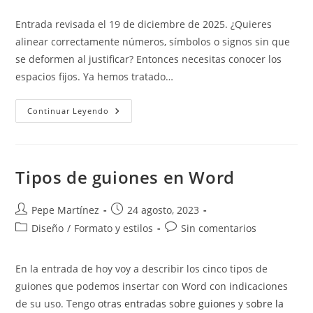
de
de
entrada:
entrada:
la
la
Entrada revisada el 19 de diciembre de 2025. ¿Quieres
entrada:
entrada:
alinear correctamente números, símbolos o signos sin que
se deformen al justificar? Entonces necesitas conocer los
espacios fijos. Ya hemos tratado…
Espacios
Continuar Leyendo
En
Blanco.
Más
Allá
De
La
Tipos de guiones en Word
Barra
Espaciadora.
Autor
Publicación
Pepe Martínez
24 agosto, 2023
de
de
Categoría
Comentarios
Diseño
/
Formato y estilos
Sin comentarios
la
la
de
de
entrada:
entrada:
la
la
En la entrada de hoy voy a describir los cinco tipos de
entrada:
entrada:
guiones que podemos insertar con Word con indicaciones
de su uso. Tengo
otras entradas sobre guiones
y
sobre la