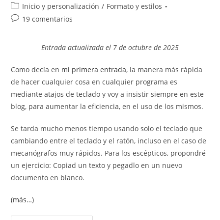
de
de
Categoría
Inicio y personalización
/
Formato y estilos
la
la
de
Comentarios
19 comentarios
entrada:
entrada:
la
de
entrada:
la
Entrada actualizada el 7 de octubre de 2025
entrada:
Como decía en
mi primera entrada
, la manera más rápida
de hacer cualquier cosa en cualquier programa es
mediante atajos de teclado y voy a insistir siempre en este
blog, para aumentar la eficiencia, en el uso de los mismos.
Se tarda mucho menos tiempo usando solo el teclado que
cambiando entre el teclado y el ratón, incluso en el caso de
mecanógrafos muy rápidos. Para los escépticos, propondré
un ejercicio: Copiad un texto y pegadlo en un nuevo
documento en blanco.
(más…)