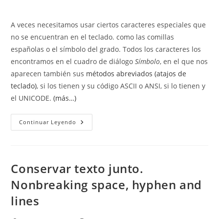
entrada:
entrada:
la
de
entrada:
la
A veces necesitamos usar ciertos caracteres especiales que
entrada:
no se encuentran en el teclado. como las comillas
españolas o el símbolo del grado. Todos los caracteres los
encontramos en el cuadro de diálogo
Símbolo
, en el que nos
aparecen también sus
métodos abreviados (atajos de
teclado)
, si los tienen y su código ASCII o ANSI, si lo tienen y
el UNICODE.
(más…)
Caracteres
Continuar Leyendo
Especiales.
Buscar,
Reemplazar
E
Insertar
Cualquier
Conservar texto junto.
Carácter.
Nonbreaking space, hyphen and
lines