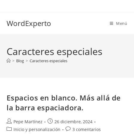
Ir
al
contenido
WordExperto
Menú
Caracteres especiales
>
Blog
>
Caracteres especiales
Espacios en blanco. Más allá de
la barra espaciadora.
Autor
Publicación
Pepe Martínez
26 diciembre, 2024
de
de
Categoría
Comentarios
Inicio y personalización
3 comentarios
la
la