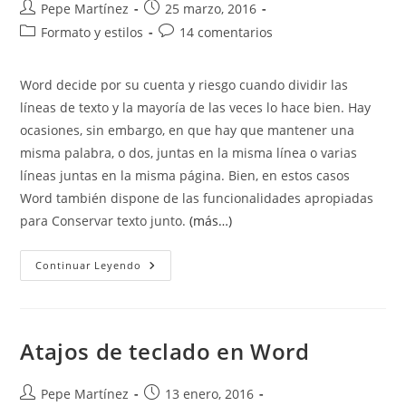
Autor
Publicación
Pepe Martínez
25 marzo, 2016
de
de
Categoría
Comentarios
Formato y estilos
14 comentarios
la
la
de
de
entrada:
entrada:
la
la
Word decide por su cuenta y riesgo cuando dividir las
entrada:
entrada:
líneas de texto y la mayoría de las veces lo hace bien. Hay
ocasiones, sin embargo, en que hay que mantener una
misma palabra, o dos, juntas en la misma línea o varias
líneas juntas en la misma página. Bien, en estos casos
Word también dispone de las funcionalidades apropiadas
para Conservar texto junto.
(más…)
Conservar
Continuar Leyendo
Texto
Junto.
Nonbreaking
Space,
Hyphen
And
Atajos de teclado en Word
Lines
Autor
Publicación
Pepe Martínez
13 enero, 2016