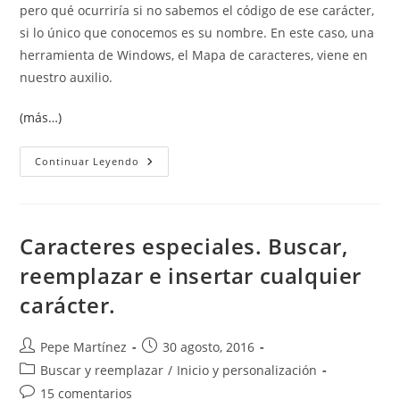
pero qué ocurriría si no sabemos el código de ese carácter,
si lo único que conocemos es su nombre. En este caso, una
herramienta de Windows, el Mapa de caracteres, viene en
nuestro auxilio.
(más…)
Búsqueda
Continuar Leyendo
De
Caracteres
Especiales
Inversa,
Por
Nombre.
Caracteres especiales. Buscar,
reemplazar e insertar cualquier
carácter.
Autor
Publicación
Pepe Martínez
30 agosto, 2016
de
de
Categoría
Buscar y reemplazar
/
Inicio y personalización
la
la
de
Comentarios
15 comentarios