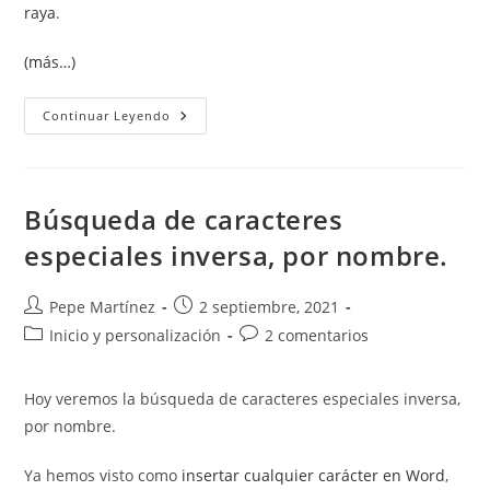
raya
.
(más…)
Tipos
Continuar Leyendo
De
Guiones
En
Word
Búsqueda de caracteres
especiales inversa, por nombre.
Autor
Publicación
Pepe Martínez
2 septiembre, 2021
de
de
Categoría
Comentarios
Inicio y personalización
2 comentarios
la
la
de
de
entrada:
entrada:
la
la
Hoy veremos la búsqueda de caracteres especiales inversa,
entrada:
entrada:
por nombre.
Ya hemos visto como
insertar cualquier carácter en Word
,