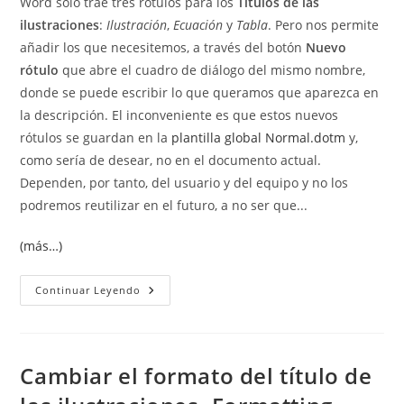
Word solo trae tres rótulos para los
Títulos de las
entrada:
ilustraciones
:
Ilustración
,
Ecuación
y
Tabla
. Pero nos permite
añadir los que necesitemos, a través del botón
Nuevo
rótulo
que abre el cuadro de diálogo del mismo nombre,
donde se puede escribir lo que queramos que aparezca en
la descripción. El inconveniente es que estos nuevos
rótulos se guardan en la
plantilla global Normal.dotm
y,
como sería de desear, no en el documento actual.
Dependen, por tanto, del usuario y del equipo y no los
podremos reutilizar en el futuro, a no ser que...
(más…)
Añadir
Continuar Leyendo
Y
Conservar
Rótulos
Personalizados
A
Los
Cambiar el formato del título de
Títulos
De
Las