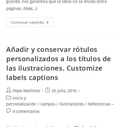
grande, nos garantiza que la tabla no se divida entre
páginas.
(más…)
Conservar
Continuar Leyendo
Con
El
Siguiente.
Keep
With
Next.
Añadir y conservar rótulos
personalizados a los títulos de
las ilustraciones. Customize
labels captions
Autor
Publicación
Pepe Martínez
26 julio, 2016
de
de
Categoría
Inicio y
la
la
de
personalización
/
campos
/
Ilustraciones
/
Referencias
entrada:
entrada:
la
Comentarios
4 comentarios
entrada:
de
la