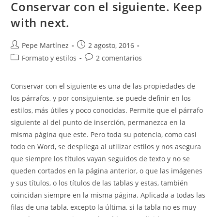
Del
Conservar con el siguiente. Keep
Formato
with next.
Autor
Publicación
Pepe Martínez
2 agosto, 2016
de
de
Categoría
Comentarios
Formato y estilos
2 comentarios
la
la
de
de
entrada:
entrada:
la
la
Conservar con el siguiente es una de las propiedades de
entrada:
entrada:
los párrafos, y por consiguiente, se puede definir en los
estilos, más útiles y poco conocidas. Permite que el párrafo
siguiente al del punto de inserción, permanezca en la
misma página que este. Pero toda su potencia, como casi
todo en Word, se despliega al utilizar estilos y nos asegura
que siempre los títulos vayan seguidos de texto y no se
queden cortados en la página anterior, o que las imágenes
y sus títulos, o los títulos de las tablas y estas, también
coincidan siempre en la misma página. Aplicada a todas las
filas de una tabla, excepto la última, si la tabla no es muy