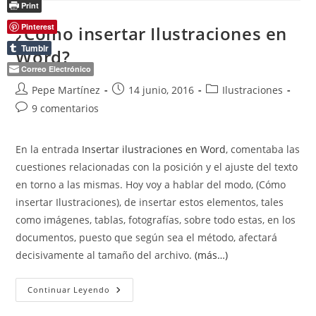
Numbering
Print
Only
Odd
Pinterest
¿Cómo insertar Ilustraciones en
Pages
Tumblr
Word?
Correo Electrónico
Autor
Publicación
Categoría
Pepe Martínez
14 junio, 2016
Ilustraciones
de
de
de
Comentarios
9 comentarios
la
la
la
de
entrada:
entrada:
entrada:
la
En la entrada
Insertar ilustraciones en Word
, comentaba las
entrada:
cuestiones relacionadas con la posición y el ajuste del texto
en torno a las mismas. Hoy voy a hablar del modo, (Cómo
insertar Ilustraciones), de insertar estos elementos, tales
como imágenes, tablas, fotografías, sobre todo estas, en los
documentos, puesto que según sea el método, afectará
decisivamente al tamaño del archivo.
(más…)
¿Cómo
Continuar Leyendo
Insertar
Ilustraciones