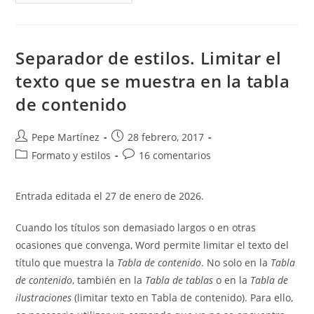
El
Número
Del
Capítulo
En
Los
Separador de estilos. Limitar el
Números
De
texto que se muestra en la tabla
Página
Y
de contenido
En
Los
Títulos
De
Autor
Publicación
Pepe Martínez
28 febrero, 2017
Las
Ilustraciones
de
de
Categoría
Comentarios
Formato y estilos
16 comentarios
Y
la
la
Tablas
de
de
entrada:
entrada:
la
la
Entrada editada el 27 de enero de 2026.
entrada:
entrada:
Cuando los títulos son demasiado largos o en otras
ocasiones que convenga, Word permite limitar el texto del
título que muestra la
Tabla de contenido
. No solo en la
Tabla
de contenido
, también en la
Tabla de tablas
o en la
Tabla de
ilustraciones
(limitar texto en Tabla de contenido). Para ello,