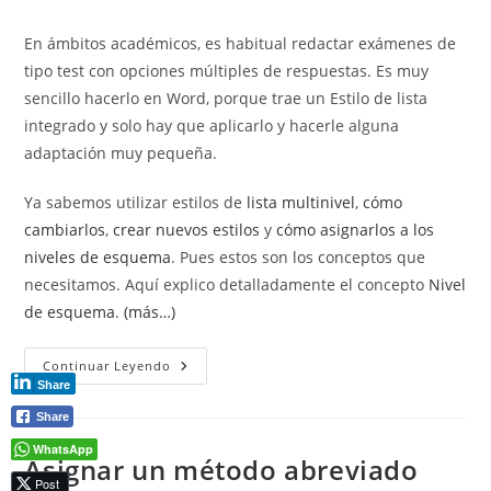
de
de
entrada:
entrada:
la
la
En ámbitos académicos, es habitual redactar exámenes de
entrada:
entrada:
tipo test con opciones múltiples de respuestas. Es muy
sencillo hacerlo en Word, porque trae un Estilo de lista
integrado y solo hay que aplicarlo y hacerle alguna
adaptación muy pequeña.
Ya sabemos utilizar estilos de
lista multinivel
,
cómo
cambiarlos
,
crear nuevos estilos
y
cómo asignarlos a los
niveles de esquema
. Pues estos son los conceptos que
necesitamos. Aquí explico detalladamente el concepto
Nivel
de esquema
.
(más…)
Cómo
Continuar Leyendo
Hacer
Share
Exámenes
De
Share
Tipo
Test,
WhatsApp
Con
Asignar un método abreviado
Respuestas
Post
Múltiples,