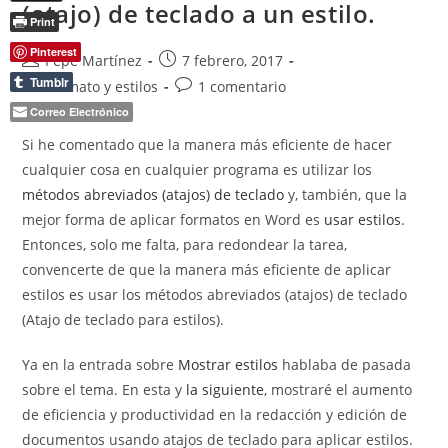
(atajo) de teclado a un estilo.
En
Print
Word.
Pinterest
Autor
Publicación
Pepe Martínez
7 febrero, 2017
de
de
Tumblr
Categoría
Comentarios
Formato y estilos
1 comentario
la
la
de
de
Correo Electrónico
entrada:
entrada:
la
la
Si he comentado que la manera más eficiente de hacer
entrada:
entrada:
cualquier cosa en cualquier programa es utilizar los
métodos abreviados (atajos) de teclado
y, también, que la
mejor forma de aplicar formatos en Word es
usar estilos
.
Entonces, solo me falta, para redondear la tarea,
convencerte de que la manera más eficiente de aplicar
estilos es usar los métodos abreviados (atajos) de teclado
(Atajo de teclado para estilos).
Ya en la entrada sobre
Mostrar estilos
hablaba de pasada
sobre el tema. En esta y
la siguiente
, mostraré el aumento
de eficiencia y productividad en la redacción y edición de
documentos usando atajos de teclado para aplicar estilos.