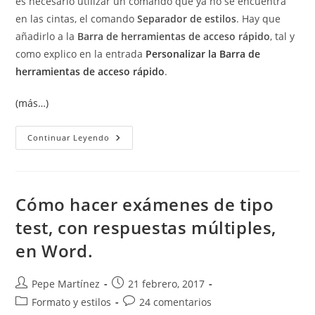
es necesario utilizar un comando que ya no se encuentra
en las cintas, el comando
Separador de estilos
. Hay que
añadirlo a la
Barra de herramientas de acceso rápido
, tal y
como explico en la entrada
Personalizar la Barra de
herramientas de acceso rápido
.
(más…)
Separador
Continuar Leyendo
De
Estilos.
Limitar
El
Texto
Que
Cómo hacer exámenes de tipo
Se
Muestra
test, con respuestas múltiples,
En
La
en Word.
Tabla
De
Contenido
Autor
Publicación
Pepe Martínez
21 febrero, 2017
de
de
Categoría
Comentarios
Formato y estilos
24 comentarios
la
la