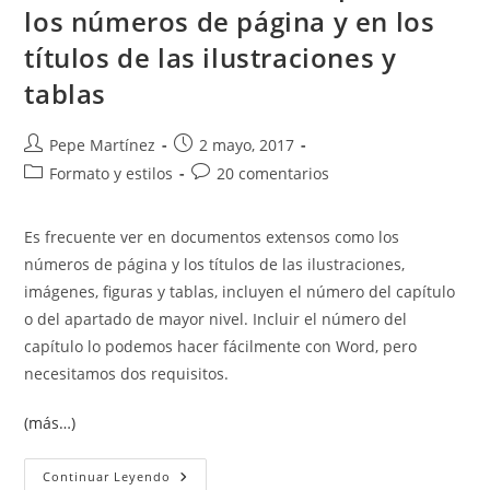
los números de página y en los
títulos de las ilustraciones y
tablas
Autor
Publicación
Pepe Martínez
2 mayo, 2017
de
de
Categoría
Comentarios
Formato y estilos
20 comentarios
la
la
de
de
entrada:
entrada:
la
la
Es frecuente ver en documentos extensos como los
entrada:
entrada:
números de página y los títulos de las ilustraciones,
imágenes, figuras y tablas, incluyen el número del capítulo
o del apartado de mayor nivel. Incluir el número del
capítulo lo podemos hacer fácilmente con Word, pero
necesitamos dos requisitos.
(más…)
Incluir
Continuar Leyendo