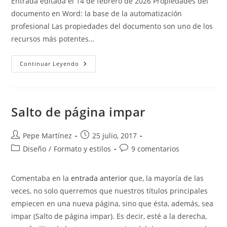
Entrada editada el 14 de febrero de 2026 Propiedades del
entrada:
entrada:
documento en Word: la base de la automatización
profesional Las propiedades del documento son uno de los
recursos más potentes…
Propiedades
Continuar Leyendo
Del
Documento
Salto de página impar
Autor
Publicación
Pepe Martínez
25 julio, 2017
de
de
Categoría
Comentarios
Diseño
/
Formato y estilos
9 comentarios
la
la
de
de
entrada:
entrada:
la
la
Comentaba en la
entrada anterior
que, la mayoría de las
entrada:
entrada:
veces, no solo querremos que nuestros títulos principales
empiecen en una nueva página, sino que ésta, además, sea
impar (Salto de página impar). Es decir, esté a la derecha,