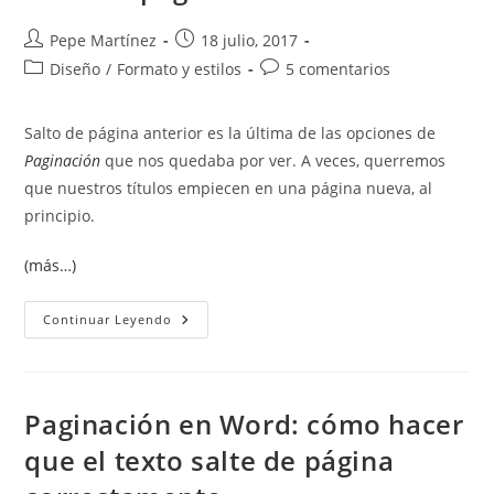
Autor
Publicación
Pepe Martínez
18 julio, 2017
de
de
Categoría
Comentarios
Diseño
/
Formato y estilos
5 comentarios
la
la
de
de
entrada:
entrada:
la
la
Salto de página anterior es la última de las opciones de
entrada:
entrada:
Paginación
que nos quedaba por ver. A veces, querremos
que nuestros títulos empiecen en una página nueva, al
principio.
(más…)
Salto
Continuar Leyendo
De
Página
Anterior
Paginación en Word: cómo hacer
que el texto salte de página