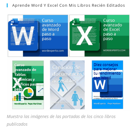
Aprende Word Y Excel Con Mis Libros Recién Editados
cer
el
pan
de
bú
Muestra las imágenes de las portadas de los cinco libros
publicados