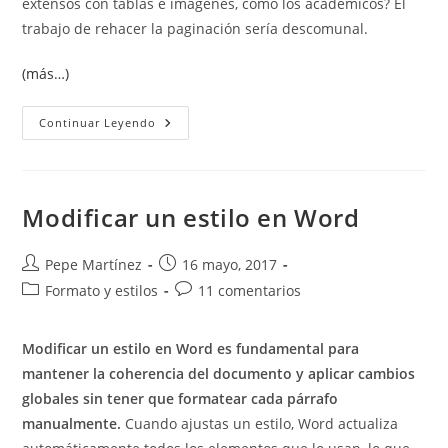
extensos con tablas e imágenes, como los académicos? El
trabajo de rehacer la paginación sería descomunal.
(más…)
Paginación
Continuar Leyendo
En
Word:
Cómo
Hacer
Que
El
Modificar un estilo en Word
Texto
Salte
De
Página
Autor
Publicación
Pepe Martínez
16 mayo, 2017
Correctamente
de
de
Categoría
Comentarios
Formato y estilos
11 comentarios
la
la
de
de
entrada:
entrada:
la
la
Modificar un estilo en Word es fundamental para
entrada:
entrada:
mantener la coherencia del documento y aplicar cambios
globales sin tener que formatear cada párrafo
manualmente.
Cuando ajustas un estilo, Word actualiza