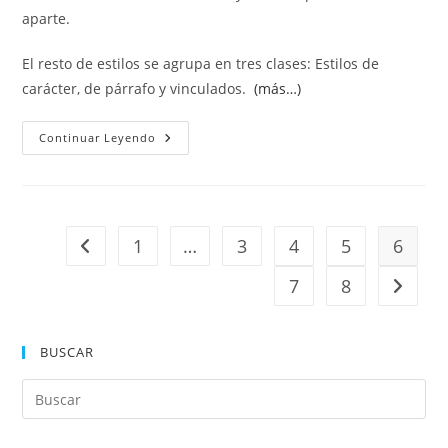
aparte.
El resto de estilos se agrupa en tres clases: Estilos de
carácter, de párrafo y vinculados.
(más…)
Tipos
Continuar Leyendo
De
Estilos
En
Word
1
…
3
4
5
6
Ir a la página anterior
7
8
Ir a la 
BUSCAR
Pul
Es
par