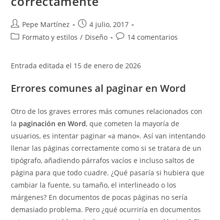
correctamente
Autor
Publicación
Pepe Martínez
4 julio, 2017
de
de
Categoría
Comentarios
Formato y estilos
/
Diseño
14 comentarios
la
la
de
de
entrada:
entrada:
la
la
Entrada editada el 15 de enero de 2026
entrada:
entrada:
Errores comunes al paginar en Word
Otro de los graves errores más comunes relacionados con
la
paginación en Word
, que cometen la mayoría de
usuarios, es intentar paginar «a mano». Así van intentando
llenar las páginas correctamente como si se tratara de un
tipógrafo, añadiendo párrafos vacíos e incluso saltos de
página para que todo cuadre. ¿Qué pasaría si hubiera que
cambiar la fuente, su tamaño, el interlineado o los
márgenes? En documentos de pocas páginas no sería
demasiado problema. Pero ¿qué ocurriría en documentos