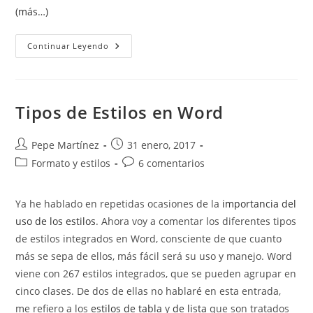
(más…)
Asignar
Continuar Leyendo
Un
Método
Abreviado
(atajo)
De
Teclado
Tipos de Estilos en Word
A
Un
Estilo.
Autor
Publicación
Pepe Martínez
31 enero, 2017
de
de
Categoría
Comentarios
Formato y estilos
6 comentarios
la
la
de
de
entrada:
entrada:
la
la
Ya he hablado en repetidas ocasiones de la
importancia del
entrada:
entrada:
uso de los estilos
. Ahora voy a comentar los diferentes tipos
de estilos integrados en Word, consciente de que cuanto
más se sepa de ellos, más fácil será su uso y manejo. Word
viene con 267 estilos integrados, que se pueden agrupar en
cinco clases. De dos de ellas no hablaré en esta entrada,
me refiero a los
estilos de tabla
y
de lista
que son tratados