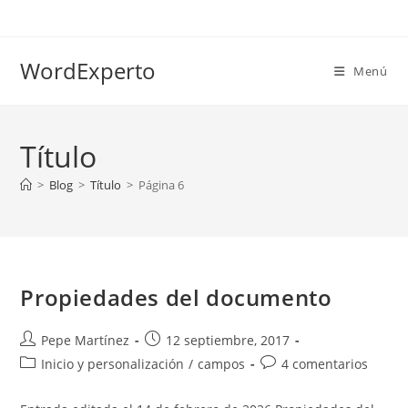
Ir
al
contenido
WordExperto
Menú
Título
>
Blog
>
Título
>
Página 6
Propiedades del documento
Autor
Publicación
Pepe Martínez
12 septiembre, 2017
de
de
Categoría
Comentarios
Inicio y personalización
/
campos
4 comentarios
la
la
de
de
entrada:
entrada:
la
la