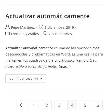
Actualiza
El
Estilo
En
Actualizar automáticamente
Word
Autor
Publicación
Pepe Martínez
5 diciembre, 2019
de
de
Categoría
Comentarios
Formato y estilos
2 comentarios
la
la
de
de
entrada:
entrada:
la
la
Actualizar automáticamente
es una de las opciones más
entrada:
entrada:
desconocidas y problemáticas en Word. Es una casilla para
marcar en los cuadros de diálogo
Modificar estil
o o
Crear
nuevo estilo a partir del formato.
(más…)
Actualizar
Continuar Leyendo
Automáticamente
1
2
3
4
5
6
Ir a la página anterior