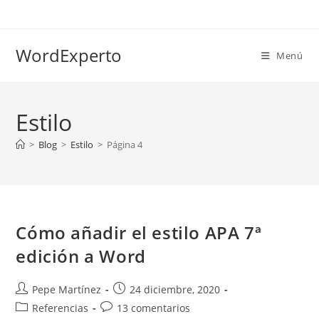
Ir
al
contenido
WordExperto
Menú
Estilo
>
Blog
>
Estilo
>
Página 4
Cómo añadir el estilo APA 7ª
edición a Word
Autor
Publicación
Pepe Martínez
24 diciembre, 2020
de
de
Categoría
Comentarios
Referencias
13 comentarios
la
la