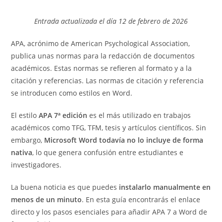
de
de
entrada:
entrada:
la
la
Entrada actualizada el día 12 de febrero de 2026
entrada:
entrada:
APA, acrónimo de American Psychological Association,
publica unas normas para la redacción de documentos
académicos. Estas normas se refieren al formato y a la
citación y referencias. Las normas de citación y referencia
se introducen como estilos en Word.
El estilo
APA 7ª edición
es el más utilizado en trabajos
académicos como TFG, TFM, tesis y artículos científicos. Sin
embargo,
Microsoft Word todavía no lo incluye de forma
nativa
, lo que genera confusión entre estudiantes e
investigadores.
La buena noticia es que puedes
instalarlo manualmente en
menos de un minuto
. En esta guía encontrarás el enlace
directo y los pasos esenciales para añadir APA 7 a Word de