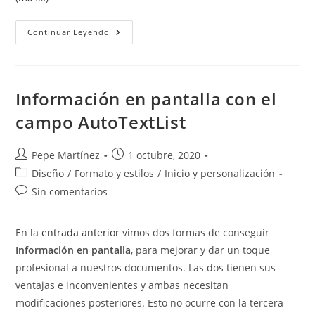
Dividir
Continuar Leyendo
Un
Documento
En
Varios
Información en pantalla con el
campo AutoTextList
Autor
Publicación
Pepe Martínez
1 octubre, 2020
de
de
Categoría
Diseño
/
Formato y estilos
/
Inicio y personalización
la
la
de
Comentarios
Sin comentarios
entrada:
entrada:
la
de
entrada:
la
En la
entrada anterior
vimos dos formas de conseguir
entrada:
Información en pantalla
, para mejorar y dar un toque
profesional a nuestros documentos. Las dos tienen sus
ventajas e inconvenientes y ambas necesitan
modificaciones posteriores. Esto no ocurre con la tercera