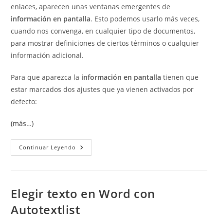
enlaces, aparecen unas ventanas emergentes de
información en pantalla
. Esto podemos usarlo más veces,
cuando nos convenga, en cualquier tipo de documentos,
para mostrar definiciones de ciertos términos o cualquier
información adicional.
Para que aparezca la
información en pantalla
tienen que
estar marcados dos ajustes que ya vienen activados por
defecto:
(más…)
Cómo
Continuar Leyendo
Añadir
Información
En
Pantalla
A
Algunas
Elegir texto en Word con
Palabras.
Autotextlist