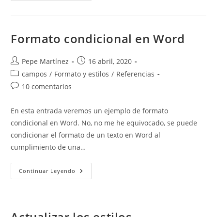
O
Paréntesis
A
Las
Notas
Formato condicional en Word
Al
Pie
Y
Final.
Autor
Publicación
Pepe Martínez
16 abril, 2020
de
de
Categoría
campos
/
Formato y estilos
/
Referencias
la
la
de
Comentarios
10 comentarios
entrada:
entrada:
la
de
entrada:
la
En esta entrada veremos un ejemplo de formato
entrada:
condicional en Word. No, no me he equivocado, se puede
condicionar el formato de un texto en Word al
cumplimiento de una…
Formato
Continuar Leyendo
Condicional
En
Word
Actualizar los estilos