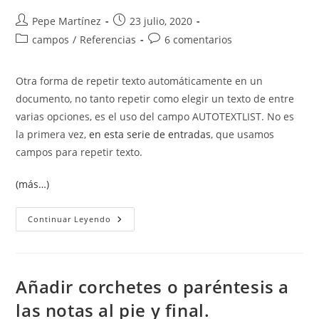
Autor
Publicación
Pepe Martínez
23 julio, 2020
de
de
Categoría
Comentarios
campos
/
Referencias
6 comentarios
la
la
de
de
entrada:
entrada:
la
la
Otra forma de repetir texto automáticamente en un
entrada:
entrada:
documento, no tanto repetir como elegir un texto de entre
varias opciones, es el uso del campo AUTOTEXTLIST. No es
la primera vez,
en esta serie de entradas
, que usamos
campos para repetir texto.
(más…)
Elegir
Continuar Leyendo
Texto
En
Word
Con
Autotextlist
Añadir corchetes o paréntesis a
las notas al pie y final.