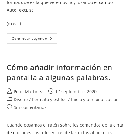
forma, que es la que veremos hoy, usando
el campo
AutoTextList
.
(más…)
Información
Continuar Leyendo
En
Pantalla
Con
El
Campo
AutoTextList
Cómo añadir información en
pantalla a algunas palabras.
Autor
Publicación
Pepe Martínez
17 septiembre, 2020
de
de
Categoría
Diseño
/
Formato y estilos
/
Inicio y personalización
la
la
de
Comentarios
Sin comentarios
entrada:
entrada:
la
de
entrada:
la
Cuando posamos el ratón sobre los comandos de la
cinta
entrada:
de opciones
, las referencias de las
notas al pie
o los