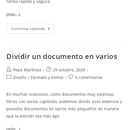
forma rápida y segura.
(más…)
Cómo
Continuar Leyendo
Añadir
El
Estilo
APA
7ª
Edición
Dividir un documento en varios
A
Word
Autor
Publicación
Pepe Martínez
29 octubre, 2020
de
de
Categoría
Comentarios
Diseño
/
Formato y estilos
6 comentarios
la
la
de
de
entrada:
entrada:
la
la
En muchas ocasiones, como documentos muy extensos,
entrada:
entrada:
libros con varios capítulos, podemos dividir esos extensos y
pesados documentos en varios más pequeños de manera
que la edición sea más ágil.
(más…)