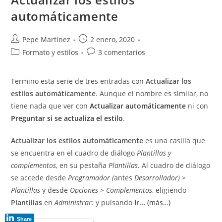
automáticamente
Autor
Publicación
Pepe Martínez
2 enero, 2020
de
de
Categoría
Comentarios
Formato y estilos
3 comentarios
la
la
de
de
entrada:
entrada:
la
la
Termino esta serie de tres entradas con
Actualizar los
entrada:
entrada:
estilos automáticamente
. Aunque el nombre es similar, no
tiene nada que ver con
Actualizar automáticamente
ni con
Preguntar si se actualiza el estilo
.
Actualizar los estilos automáticamente
es una casilla que
se encuentra en el cuadro de diálogo
Plantillas y
complementos
, en su pestaña
Plantillas
. Al cuadro de diálogo
se accede desde
Programador (
antes
Desarrollador) >
Plantillas
y desde
Opciones > Complementos
, eligiendo
Plantillas
en
Administrar:
y pulsando
Ir...
(más…)
Share