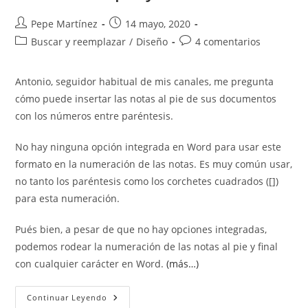
Autor
Publicación
Pepe Martínez
14 mayo, 2020
de
de
Categoría
Comentarios
Buscar y reemplazar
/
Diseño
4 comentarios
la
la
de
de
entrada:
entrada:
la
la
Antonio, seguidor habitual de mis canales, me pregunta
entrada:
entrada:
cómo puede insertar las notas al pie de sus documentos
con los números entre paréntesis.
No hay ninguna opción integrada en Word para usar este
formato en la numeración de las notas. Es muy común usar,
no tanto los paréntesis como los corchetes cuadrados ([])
para esta numeración.
Pués bien, a pesar de que no hay opciones integradas,
podemos rodear la numeración de las notas al pie y final
con cualquier carácter en Word.
(más…)
Añadir
Continuar Leyendo
Corchetes