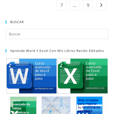
7
…
9
Ir a la 
BUSCAR
Pul
Es
par
Aprende Word Y Excel Con Mis Libros Recién Editados
cer
el
pan
de
bú