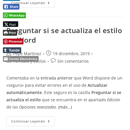
Actualizar
Continuar Leyendo
Los
Share
Estilos
Automáticamente
WhatsApp
Post
Preguntar si se actualiza el estilo
Print
en Word
Pinterest
Tumblr
Autor
Publicación
Pepe Martínez
19 diciembre, 2019
de
Correo Electrónico
de
Categoría
Comentarios
Formato y estilos
Sin comentarios
la
la
de
de
entrada:
entrada:
la
la
Comentaba en la
entrada anterior
que Word dispone de un
entrada:
entrada:
«seguro» para evitar errores en el uso de
Actualizar
automáticamente
. Este seguro es la casilla
Preguntar si se
actualiza el estilo
que se encuentra en el apartado
Edición
de las
Opciones avanzadas
.
(más…)
Preguntar
Continuar Leyendo
Si
Se