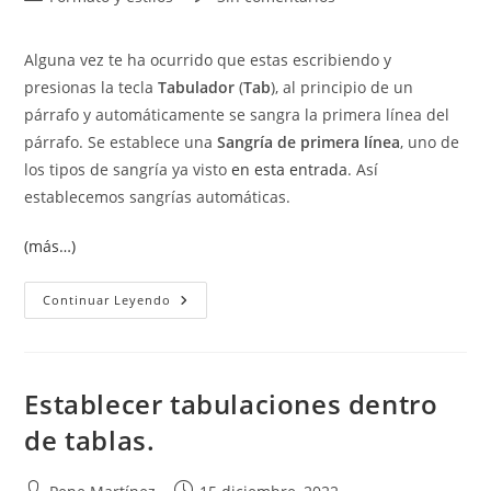
la
la
de
de
entrada:
entrada:
la
la
Alguna vez te ha ocurrido que estas escribiendo y
entrada:
entrada:
presionas la tecla
Tabulador
(
Tab
), al principio de un
párrafo y automáticamente se sangra la primera línea del
párrafo. Se establece una
Sangría de primera línea
, uno de
los tipos de sangría ya visto
en esta entrada
. Así
establecemos sangrías automáticas.
(más…)
Controlar
Continuar Leyendo
Las
Sangrías
Automáticas
Establecer tabulaciones dentro
de tablas.
Autor
Publicación