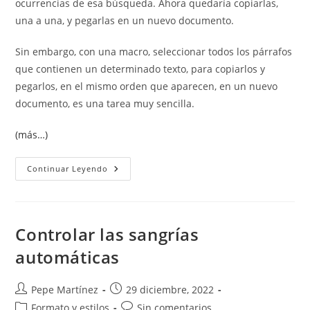
ocurrencias de esa búsqueda. Ahora quedaría copiarlas,
una a una, y pegarlas en un nuevo documento.
Sin embargo, con una macro, seleccionar todos los párrafos
que contienen un determinado texto, para copiarlos y
pegarlos, en el mismo orden que aparecen, en un nuevo
documento, es una tarea muy sencilla.
(más…)
Seleccionar
Continuar Leyendo
Todos
Los
Párrafos
Que
Contengan
Una
Controlar las sangrías
Determinada
Palabra.
automáticas
Autor
Publicación
Pepe Martínez
29 diciembre, 2022
de
de
Categoría
Comentarios
Formato y estilos
Sin comentarios