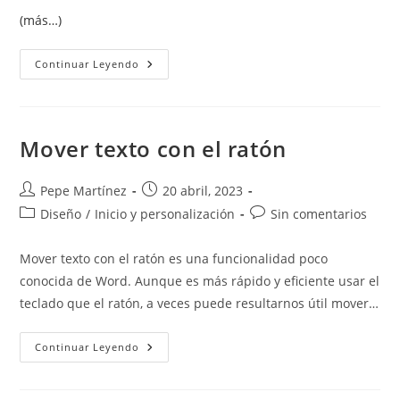
(más…)
Crear
Continuar Leyendo
Un
Ajuste
Preestablecido
O
Estilo
Personalizado,
Mover texto con el ratón
Estilos
De
Imagen,
Para
Autor
Publicación
Pepe Martínez
20 abril, 2023
Dar
de
de
Categoría
Comentarios
Diseño
/
Inicio y personalización
Formato
Sin comentarios
A
la
la
de
de
Las
entrada:
entrada:
la
la
Imágenes
Mover texto con el ratón es una funcionalidad poco
entrada:
entrada:
conocida de Word. Aunque es más rápido y eficiente usar el
teclado que el ratón, a veces puede resultarnos útil mover…
Mover
Continuar Leyendo
Texto
Con
El
Ratón