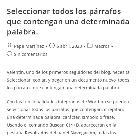
Seleccionar todos los párrafos
que contengan una determinada
palabra.
Autor
Publicación
Categoría
Pepe Martínez
6 abril, 2023
Macros
de
de
de
Comentarios
Sin comentarios
la
la
la
de
entrada:
entrada:
entrada:
la
Valentín, uno de los primeros seguidores del blog, necesita
entrada:
Seleccionar, copiar, y pegar en un documento nuevo, todos
los párrafos que contengan una determinada palabra.
Con las funcionalidades integradas de Word no se pueden
seleccionar todos los párrafos que contengan, o repitan,
una determinada palabra, carácter, símbolo o frase.
Usando el comando
Buscar
,
Ctrl+B
, aparecerán en la
pestaña
Resultados
del panel
Navegación
, todas las