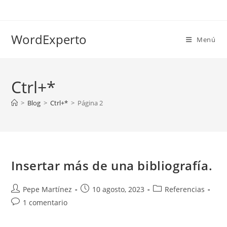
Ir
al
contenido
WordExperto
Menú
Ctrl+*
>
Blog
>
Ctrl+*
>
Página 2
Insertar más de una bibliografía.
Autor
Publicación
Categoría
Pepe Martínez
10 agosto, 2023
Referencias
de
de
de
Comentarios
1 comentario
la
la
la
de
entrada:
entrada:
entrada:
la