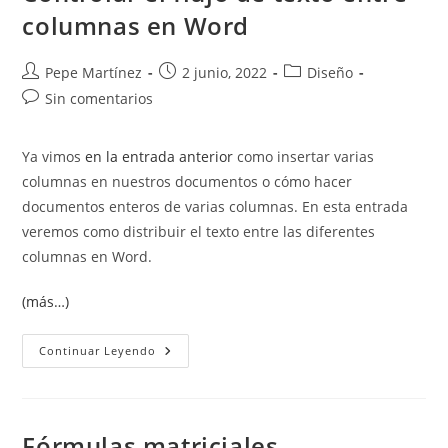
columnas en Word
Autor
Publicación
Categoría
Pepe Martínez
2 junio, 2022
Diseño
de
de
de
Comentarios
Sin comentarios
la
la
la
de
entrada:
entrada:
entrada:
la
Ya vimos
en la entrada anterior
como insertar varias
entrada:
columnas en nuestros documentos o cómo hacer
documentos enteros de varias columnas. En esta entrada
veremos como distribuir el texto entre las diferentes
columnas en Word.
(más…)
Controlar
Continuar Leyendo
El
Flujo
De
Texto
Entre
Columnas
Fórmulas matriciales