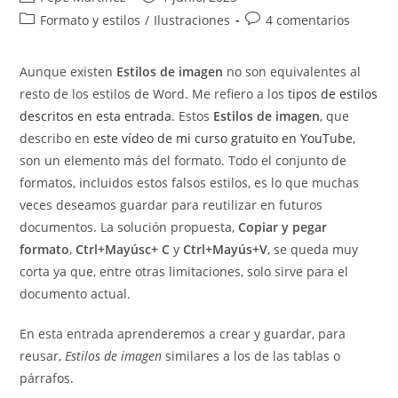
de
de
Categoría
Comentarios
Formato y estilos
/
Ilustraciones
4 comentarios
la
la
de
de
entrada:
entrada:
la
la
Aunque existen
Estilos de imagen
no son equivalentes al
entrada:
entrada:
resto de los estilos de Word. Me refiero a los
tipos de estilos
descritos en esta entrada
. Estos
Estilos de imagen
, que
describo en
este vídeo de mi curso gratuito en YouTube
,
son un elemento más del formato. Todo el conjunto de
formatos, incluidos estos falsos estilos, es lo que muchas
veces deseamos guardar para reutilizar en futuros
documentos. La solución propuesta,
Copiar y pegar
formato
,
Ctrl+Mayúsc+ C
y
Ctrl+Mayús+V
, se queda muy
corta ya que, entre otras limitaciones, solo sirve para el
documento actual.
En esta entrada aprenderemos a crear y guardar, para
reusar,
Estilos de imagen
similares a los de las tablas o
párrafos.