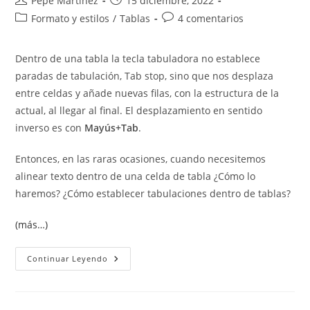
Pepe Martínez
15 diciembre, 2022
de
de
Categoría
Comentarios
Formato y estilos
/
Tablas
4 comentarios
la
la
de
de
entrada:
entrada:
la
la
Dentro de una tabla la tecla tabuladora no establece
entrada:
entrada:
paradas de tabulación, Tab stop, sino que nos desplaza
entre celdas y añade nuevas filas, con la estructura de la
actual, al llegar al final. El desplazamiento en sentido
inverso es con
Mayús+Tab
.
Entonces, en las raras ocasiones, cuando necesitemos
alinear texto dentro de una celda de tabla ¿Cómo lo
haremos? ¿Cómo establecer tabulaciones dentro de tablas?
(más…)
Establecer
Continuar Leyendo
Tabulaciones
Dentro
De
Tablas.