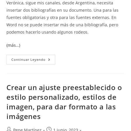
Verónica, sigue mis canales, desde Argentina, necesita
entrada:
insertar dos bibliografías en su documento. Una para las
fuentes obligatorias y otra para las fuentes externas. En
Word no se puede insertar más de una bibliografía, pero
podemos hacerlo usando algunos rodeos.
(más…)
Insertar
Continuar Leyendo
Más
De
Una
Bibliografía.
Crear un ajuste preestablecido o
estilo personalizado, estilos de
imagen, para dar formato a las
imágenes
Autor
Publicación
Pepe Martínez
1 junio, 2023