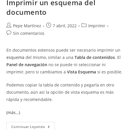
Imprimir un esquema del
documento
Autor
Publicación
Categoría
Pepe Martínez
7 abril, 2022
Imprimir
de
de
de
Comentarios
Sin comentarios
la
la
la
de
entrada:
entrada:
entrada:
la
En documentos extensos puede ser necesario imprimir un
entrada:
esquema
del mismo, similar a una
Tabla de contenidos
. El
Panel de navegación
no se puede ni seleccionar ni
imprimir, pero si cambiamos a
Vista Esquema
si es posible.
Podemos copiar la tabla de contenido y pegarla en otro
documento, aún así la opción de vista esquema es más
rápida y recomendable.
(más…)
Imprimir
Continuar Leyendo