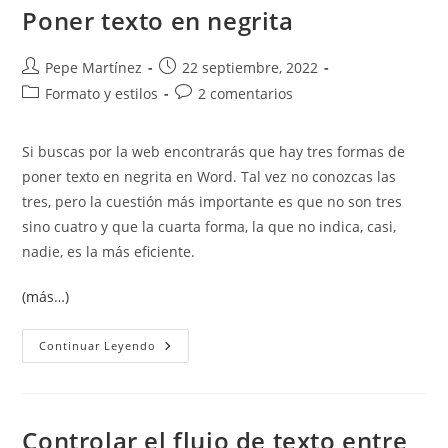
Poner texto en negrita
Autor
Publicación
Pepe Martínez
22 septiembre, 2022
de
de
Categoría
Comentarios
Formato y estilos
2 comentarios
la
la
de
de
entrada:
entrada:
la
la
Si buscas por la web encontrarás que hay tres formas de
entrada:
entrada:
poner texto en negrita en Word. Tal vez no conozcas las
tres, pero la cuestión más importante es que no son tres
sino cuatro y que la cuarta forma, la que no indica, casi,
nadie, es la más eficiente.
(más…)
Poner
Continuar Leyendo
Texto
En
Negrita
Controlar el flujo de texto entre