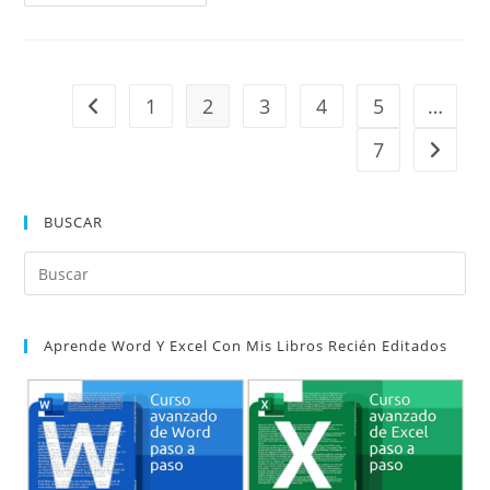
Un
Esquema
Del
Documento
1
2
3
4
5
…
Ir a la página anterior
7
Ir a la 
BUSCAR
Pul
Es
par
Aprende Word Y Excel Con Mis Libros Recién Editados
cer
el
pan
de
bú