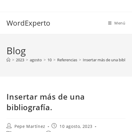
Ir
al
contenido
WordExperto
Menú
Blog
>
2023
>
agosto
>
10
>
Referencias
>
Insertar más de una bibliogr
Insertar más de una
bibliografía.
Autor
Publicación
Pepe Martínez
10 agosto, 2023
de
de