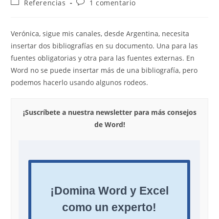
Categoría
Comentarios
Referencias
1 comentario
la
la
de
de
entrada:
entrada:
la
la
entrada:
entrada:
Verónica, sigue mis canales, desde Argentina, necesita
insertar dos bibliografías en su documento. Una para las
fuentes obligatorias y otra para las fuentes externas. En
Word no se puede insertar más de una bibliografía, pero
podemos hacerlo usando algunos rodeos.
¡Suscríbete a nuestra newsletter para más consejos
de Word!