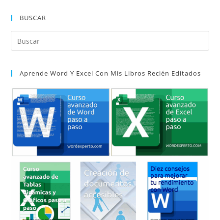
web
(opcional)
BUSCAR
Pul
Es
par
Aprende Word Y Excel Con Mis Libros Recién Editados
cer
el
pan
de
bú