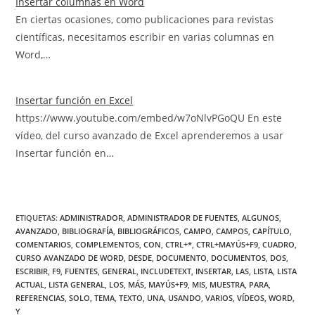
Insertar columnas en Word
En ciertas ocasiones, como publicaciones para revistas
científicas, necesitamos escribir en varias columnas en
Word,…
Insertar función en Excel
https://www.youtube.com/embed/w7oNlvPGoQU En este
vídeo, del curso avanzado de Excel aprenderemos a usar
Insertar función en…
ETIQUETAS
:
ADMINISTRADOR
,
ADMINISTRADOR DE FUENTES
,
ALGUNOS
,
AVANZADO
,
BIBLIOGRAFÍA
,
BIBLIOGRÁFICOS
,
CAMPO
,
CAMPOS
,
CAPÍTULO
,
COMENTARIOS
,
COMPLEMENTOS
,
CON
,
CTRL+*
,
CTRL+MAYÚS+F9
,
CUADRO
,
CURSO AVANZADO DE WORD
,
DESDE
,
DOCUMENTO
,
DOCUMENTOS
,
DOS
,
ESCRIBIR
,
F9
,
FUENTES
,
GENERAL
,
INCLUDETEXT
,
INSERTAR
,
LAS
,
LISTA
,
LISTA
ACTUAL
,
LISTA GENERAL
,
LOS
,
MÁS
,
MAYÚS+F9
,
MIS
,
MUESTRA
,
PARA
,
REFERENCIAS
,
SOLO
,
TEMA
,
TEXTO
,
UNA
,
USANDO
,
VARIOS
,
VÍDEOS
,
WORD
,
Y