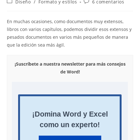
Categoría
Comentarios
Diseño
/
Formato y estilos
6 comentarios
la
la
de
de
entrada:
entrada:
la
la
entrada:
entrada:
En muchas ocasiones, como documentos muy extensos,
libros con varios capítulos, podemos dividir esos extensos y
pesados documentos en varios más pequeños de manera
que la edición sea más ágil.
¡Suscríbete a nuestra newsletter para más consejos
de Word!