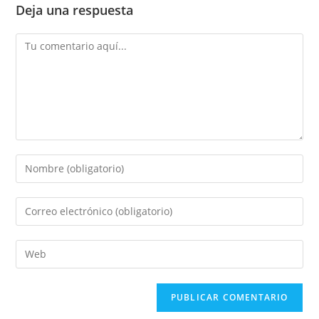
Deja una respuesta
Comentario
Introduce
tu
nombre
Introduce
o
tu
nombre
dirección
Introduce
de
de
la
usuario
correo
URL
para
electrónico
de
comentar
para