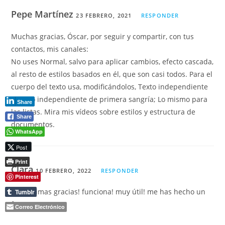
Pepe Martínez
23 FEBRERO, 2021
RESPONDER
Muchas gracias, Óscar, por seguir y compartir, con tus
contactos, mis canales:
No uses Normal, salvo para aplicar cambios, efecto cascada,
al resto de estilos basados en él, que son casi todos. Para el
cuerpo del texto usa, modificándolos, Texto independiente
o Texto independiente de primera sangría; Lo mismo para
Share
las listas. Mira mis vídeos sobre estilos y estructura de
Share
documentos.
WhatsApp
Post
Print
Clara
10 FEBRERO, 2022
RESPONDER
Pinterest
muchísimas gracias! funciona! muy útil! me has hecho un
Tumblr
favor enorme
Correo Electrónico