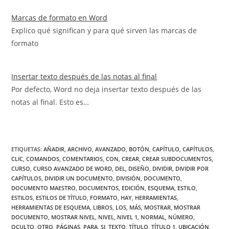
Marcas de formato en Word
Explico qué significan y para qué sirven las marcas de
formato
Insertar texto después de las notas al final
Por defecto, Word no deja insertar texto después de las
notas al final. Esto es…
ETIQUETAS
:
AÑADIR
,
ARCHIVO
,
AVANZADO
,
BOTÓN
,
CAPÍTULO
,
CAPÍTULOS
,
CLIC
,
COMANDOS
,
COMENTARIOS
,
CON
,
CREAR
,
CREAR SUBDOCUMENTOS
,
CURSO
,
CURSO AVANZADO DE WORD
,
DEL
,
DISEÑO
,
DIVIDIR
,
DIVIDIR POR
CAPÍTULOS
,
DIVIDIR UN DOCUMENTO
,
DIVISIÓN
,
DOCUMENTO
,
DOCUMENTO MAESTRO
,
DOCUMENTOS
,
EDICIÓN
,
ESQUEMA
,
ESTILO
,
ESTILOS
,
ESTILOS DE TÍTULO
,
FORMATO
,
HAY
,
HERRAMIENTAS
,
HERRAMIENTAS DE ESQUEMA
,
LIBROS
,
LOS
,
MÁS
,
MOSTRAR
,
MOSTRAR
DOCUMENTO
,
MOSTRAR NIVEL
,
NIVEL
,
NIVEL 1
,
NORMAL
,
NÚMERO
,
OCULTO
,
OTRO
,
PÁGINAS
,
PARA
,
SI
,
TEXTO
,
TÍTULO
,
TÍTULO 1
,
UBICACIÓN
,