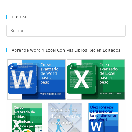
tu
comentar
web
(opcional)
BUSCAR
Pul
Es
par
Aprende Word Y Excel Con Mis Libros Recién Editados
cer
el
pan
de
bú