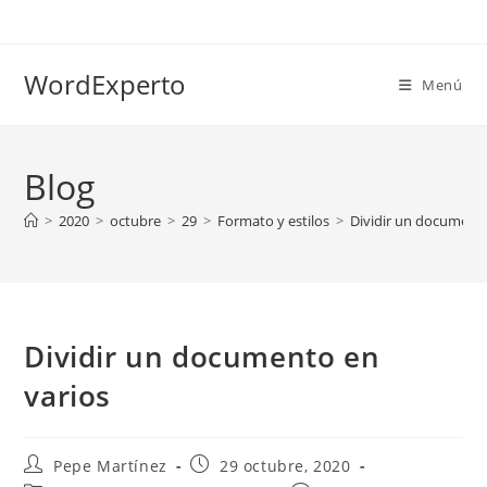
Ir
al
contenido
WordExperto
Menú
Blog
>
2020
>
octubre
>
29
>
Formato y estilos
>
Dividir un documento
Dividir un documento en
varios
Autor
Publicación
Pepe Martínez
29 octubre, 2020
de
de