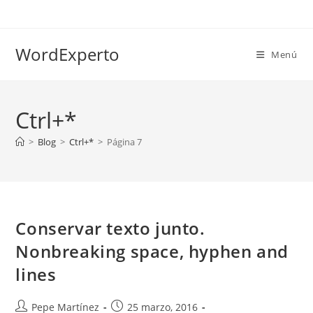
Ir
al
contenido
WordExperto
Menú
Ctrl+*
>
Blog
>
Ctrl+*
>
Página 7
Conservar texto junto.
Nonbreaking space, hyphen and
lines
Autor
Publicación
Pepe Martínez
25 marzo, 2016