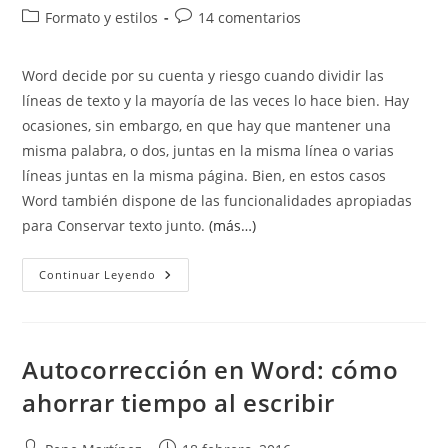
de
de
Categoría
Comentarios
Formato y estilos
14 comentarios
la
la
de
de
entrada:
entrada:
la
la
Word decide por su cuenta y riesgo cuando dividir las
entrada:
entrada:
líneas de texto y la mayoría de las veces lo hace bien. Hay
ocasiones, sin embargo, en que hay que mantener una
misma palabra, o dos, juntas en la misma línea o varias
líneas juntas en la misma página. Bien, en estos casos
Word también dispone de las funcionalidades apropiadas
para Conservar texto junto.
(más…)
Conservar
Continuar Leyendo
Texto
Junto.
Nonbreaking
Space,
Hyphen
And
Autocorrección en Word: cómo
Lines
ahorrar tiempo al escribir