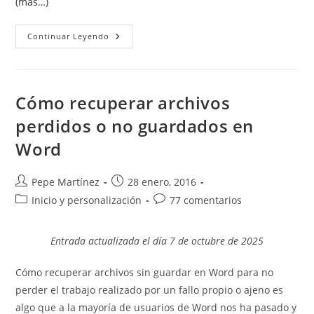
(más…)
Numerar
Continuar Leyendo
Ecuaciones
Automáticamente
En
Word
Cómo recuperar archivos
perdidos o no guardados en
Word
Autor
Publicación
Pepe Martínez
28 enero, 2016
de
de
Categoría
Comentarios
Inicio y personalización
77 comentarios
la
la
de
de
entrada:
entrada:
la
la
Entrada actualizada el día 7 de octubre de 2025
entrada:
entrada:
Cómo recuperar archivos sin guardar en Word para no
perder el trabajo realizado por un fallo propio o ajeno es
algo que a la mayoría de usuarios de Word nos ha pasado y