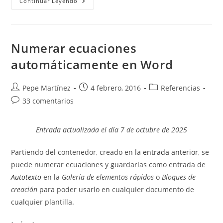
Cómo
Continuar Leyendo
Insertar
Comillas
Españolas
(«
»)
En
Numerar ecuaciones
Word
Fácilmente
automáticamente en Word
Autor
Publicación
Categoría
Pepe Martínez
4 febrero, 2016
Referencias
de
de
de
Comentarios
33 comentarios
la
la
la
de
entrada:
entrada:
entrada:
la
Entrada actualizada el día 7 de octubre de 2025
entrada:
Partiendo del contenedor, creado en la
entrada anterior
, se
puede numerar ecuaciones y guardarlas como entrada de
Autotexto
en la
Galería de elementos rápidos
o
Bloques de
creación
para poder usarlo en cualquier documento de
cualquier plantilla.