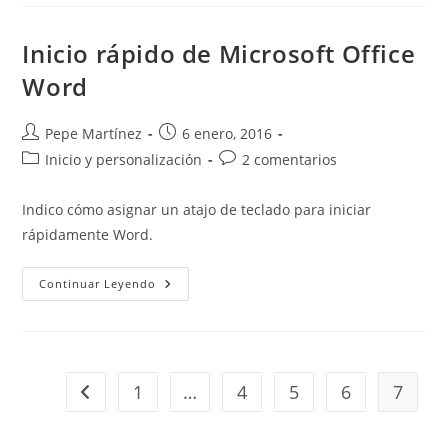
En
Word
Inicio rápido de Microsoft Office
Word
Autor
Publicación
Pepe Martínez
6 enero, 2016
de
de
Categoría
Comentarios
Inicio y personalización
2 comentarios
la
la
de
de
entrada:
entrada:
la
la
Indico cómo asignar un atajo de teclado para iniciar
entrada:
entrada:
rápidamente Word.
Inicio
Continuar Leyendo
Rápido
De
Microsoft
Office
Word
1
…
4
5
6
7
Ir a la página anterior