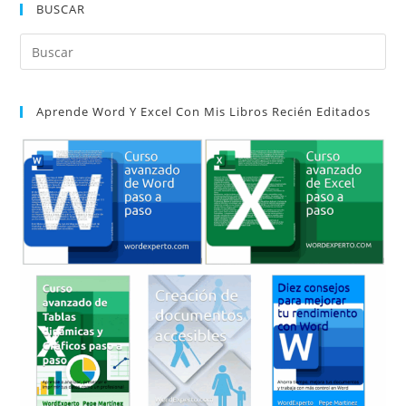
BUSCAR
Pul
Es
par
Aprende Word Y Excel Con Mis Libros Recién Editados
cer
el
pan
de
bú