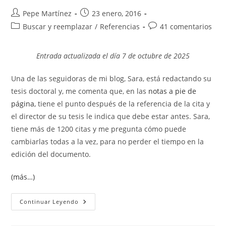
Autor
Publicación
Pepe Martínez
23 enero, 2016
de
de
Categoría
Comentarios
Buscar y reemplazar
/
Referencias
41 comentarios
la
la
de
de
entrada:
entrada:
la
la
Entrada actualizada el día 7 de octubre de 2025
entrada:
entrada:
Una de las seguidoras de mi blog, Sara, está redactando su
tesis doctoral y, me comenta que, en las
notas a pie de
página,
tiene el punto después de la referencia de la cita y
el director de su tesis le indica que debe estar antes. Sara,
tiene más de 1200 citas y me pregunta cómo puede
cambiarlas todas a la vez, para no perder el tiempo en la
edición del documento.
(más…)
Buscar
Continuar Leyendo
Y
Reemplazar
Con