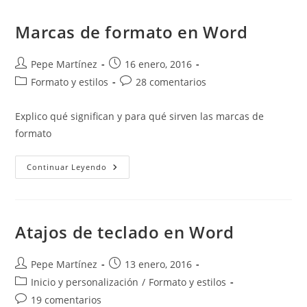
Comodines
En
Word
Marcas de formato en Word
Autor
Publicación
Pepe Martínez
16 enero, 2016
de
de
Categoría
Comentarios
Formato y estilos
28 comentarios
la
la
de
de
entrada:
entrada:
la
la
Explico qué significan y para qué sirven las marcas de
entrada:
entrada:
formato
Marcas
Continuar Leyendo
De
Formato
En
Word
Atajos de teclado en Word
Autor
Publicación
Pepe Martínez
13 enero, 2016
de
de
Categoría
Inicio y personalización
/
Formato y estilos
la
la
de
Comentarios
19 comentarios
entrada:
entrada: