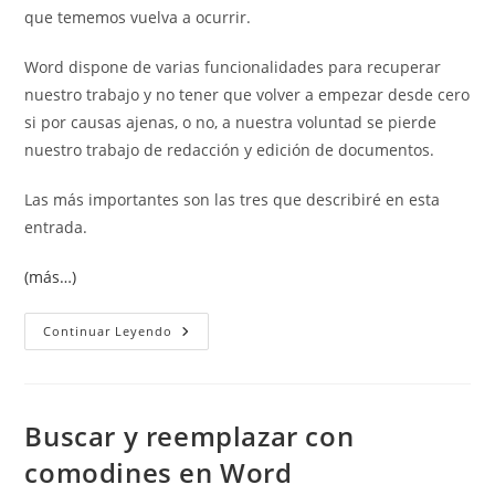
que tememos vuelva a ocurrir.
Word dispone de varias funcionalidades para recuperar
nuestro trabajo y no tener que volver a empezar desde cero
si por causas ajenas, o no, a nuestra voluntad se pierde
nuestro trabajo de redacción y edición de documentos.
Las más importantes son las tres que describiré en esta
entrada.
(más…)
Cómo
Continuar Leyendo
Recuperar
Archivos
Perdidos
O
No
Guardados
Buscar y reemplazar con
En
Word
comodines en Word