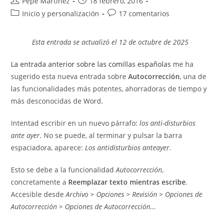
Autor
Publicación
Pepe Martínez
18 febrero, 2016
de
de
Categoría
Comentarios
Inicio y personalización
17 comentarios
la
la
de
de
entrada:
entrada:
la
la
Esta entrada se actualizó el 12 de octubre de 2025
entrada:
entrada:
La entrada anterior sobre las comillas españolas
me ha
sugerido esta nueva entrada sobre
Autocorrección
, una de
las funcionalidades más potentes, ahorradoras de tiempo y
más desconocidas de Word.
Intentad escribir en un nuevo párrafo:
los anti-disturbios
ante ayer
. No se puede, al terminar y pulsar la barra
espaciadora, aparece:
Los antidisturbios anteayer
.
Esto se debe a la funcionalidad
Autocorrección
,
concretamente a
Reemplazar texto mientras escribe
.
Accesible desde
Archivo > Opciones > Revisión > Opciones de
Autocorrección > Opciones de Autocorrección...