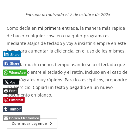
la
de
entrada:
la
Entrada actualizada el 7 de octubre de 2025
entrada:
Como decía en
mi primera entrada
, la manera más rápida
de hacer cualquier cosa en cualquier programa es
mediante atajos de teclado y voy a insistir siempre en este
blog, para aumentar la eficiencia, en el uso de los mismos.
Share
Se tarda mucho menos tiempo usando solo el teclado que
Share
cambiando entre el teclado y el ratón, incluso en el caso de
WhatsApp
mecanógrafos muy rápidos. Para los escépticos, propondré
Post
un ejercicio: Copiad un texto y pegadlo en un nuevo
Print
documento en blanco.
Pinterest
(más…)
Tumblr
Correo Electrónico
Atajos
Continuar Leyendo
De
Teclado