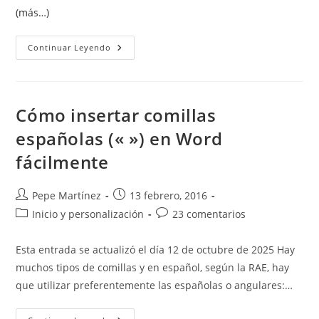
(más…)
Autocorrección
Continuar Leyendo
En
Word:
Cómo
Ahorrar
Tiempo
Al
Cómo insertar comillas
Escribir
españolas (« ») en Word
fácilmente
Autor
Publicación
Pepe Martínez
13 febrero, 2016
de
de
Categoría
Comentarios
Inicio y personalización
23 comentarios
la
la
de
de
entrada:
entrada:
la
la
Esta entrada se actualizó el día 12 de octubre de 2025 Hay
entrada:
entrada:
muchos tipos de comillas y en español, según la RAE, hay
que utilizar preferentemente las españolas o angulares:…