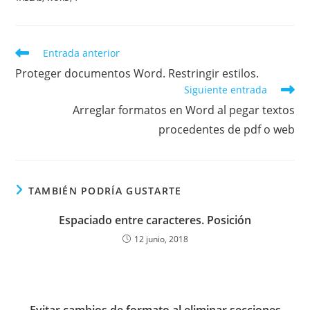
Leer
Entrada anterior
más
Proteger documentos Word. Restringir estilos.
artículos
Siguiente entrada
Arreglar formatos en Word al pegar textos
procedentes de pdf o web
TAMBIÉN PODRÍA GUSTARTE
Espaciado entre caracteres. Posición
12 junio, 2018
Evitar cambios de formato al eliminar secciones