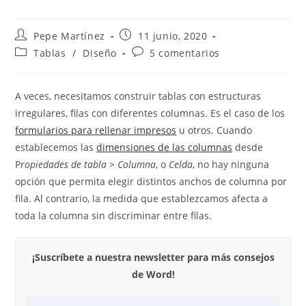
Autor
Publicación
Pepe Martínez
11 junio, 2020
de
de
Categoría
Comentarios
Tablas
/
Diseño
5 comentarios
la
la
de
de
entrada:
entrada:
la
la
entrada:
entrada:
A veces, necesitamos construir tablas con estructuras
irregulares, filas con diferentes columnas. Es el caso de los
formularios para rellenar impresos
u otros. Cuando
establecemos las
dimensiones de las columnas
desde
P
ropiedades de tabla > Columna
, o
Celda
, no hay ninguna
opción que permita elegir distintos anchos de columna por
fila. Al contrario, la medida que establezcamos afecta a
toda la columna sin discriminar entre filas.
¡Suscríbete a nuestra newsletter para más consejos
de Word!