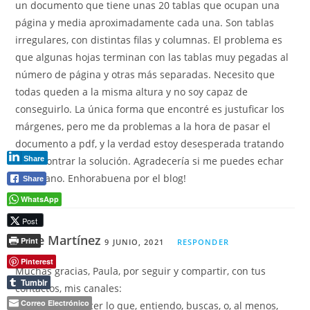
un documento que tiene unas 20 tablas que ocupan una
página y media aproximadamente cada una. Son tablas
irregulares, con distintas filas y columnas. El problema es
que algunas hojas terminan con las tablas muy pegadas al
número de página y otras más separadas. Necesito que
todas queden a la misma altura y no soy capaz de
conseguirlo. La única forma que encontré es justuficar los
márgenes, pero me da problemas a la hora de pasar el
documento a pdf, y la verdad estoy desesperada tratando
Share
de encontrar la solución. Agradecería si me puedes echar
una mano. Enhorabuena por el blog!
Share
WhatsApp
Post
Pepe Martínez
Print
9 JUNIO, 2021
RESPONDER
Pinterest
Muchas gracias, Paula, por seguir y compartir, con tus
Tumblr
contactos, mis canales:
Correo Electrónico
No se puede hacer lo que, entiendo, buscas, o, al menos,