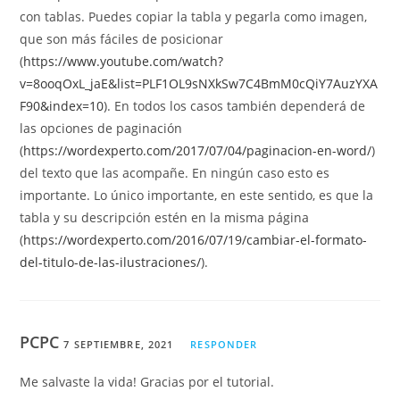
con tablas. Puedes copiar la tabla y pegarla como imagen,
que son más fáciles de posicionar
(
https://www.youtube.com/watch?
v=8ooqOxL_jaE&list=PLF1OL9sNXkSw7C4BmM0cQiY7AuzYXA
F90&index=10
). En todos los casos también dependerá de
las opciones de paginación
(
https://wordexperto.com/2017/07/04/paginacion-en-word/
)
del texto que las acompañe. En ningún caso esto es
importante. Lo único importante, en este sentido, es que la
tabla y su descripción estén en la misma página
(
https://wordexperto.com/2016/07/19/cambiar-el-formato-
del-titulo-de-las-ilustraciones/
).
PCPC
7 SEPTIEMBRE, 2021
RESPONDER
Me salvaste la vida! Gracias por el tutorial.