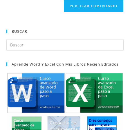
URL
para
electrónico
de
comentar
para
tu
comentar
web
(opcional)
BUSCAR
Pul
Es
par
Aprende Word Y Excel Con Mis Libros Recién Editados
cer
el
pan
de
bú