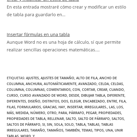
En esta entrada mostraré cómo crear y modificar un estilo
de tabla para guardarlo en…
Insertar fórmulas en una tabla
Aunque Word no es una hoja de cálculo, sí que permite
realizar sencillas operaciones matemáticas.…
ETIQUETAS
:
AJUSTES
,
AJUSTES DE TAMAÑO
,
ALTO DE FILA
,
ANCHO DE
COLUMNA
,
ANCHURA
,
AUTOMÁTICAMENTE
,
AVANZADO
,
CELDA
,
CELDAS
,
COLUMNA
,
COLUMNAS
,
COMENTARIOS
,
CON
,
CORTAR
,
CREAR
,
CUANDO
,
CURSO
,
CURSO AVANZADO DE WORD
,
DESDE
,
DIBUJAR TABLA
,
DIFERENTE
,
DIFERENTES
,
DISEÑO
,
DISTINTOS
,
DOS
,
ELEGIR
,
ENCABEZADO
,
ENTRE
,
FILA
,
FILAS
,
FORMULARIOS
,
GRACIAS
,
HAY
,
INSERTAR
,
IRREGULARES.
,
LAS
,
LOS
,
MÁS
,
MEDIDA
,
NÚMERO
,
OTRO
,
PARA
,
PÁRRAFO
,
PEGAR
,
PROPIEDADES
,
PROPIEDADES DE TABLA
,
RELLENAR
,
SALTO
,
SALTO DE PÁRRAFO
,
SALTOS
,
SALTOS DE PÁRRAFO
,
SI
,
SIN
,
SOLA
,
SOLO
,
TABLA
,
TABLAS
,
TABLAS
IRREGULARES
,
TAMAÑO
,
TAMAÑOS
,
TAMBIÉN
,
TEMAS
,
TIPOS
,
UNA
,
UNIR
TABLAS
,
WORD
,
Y