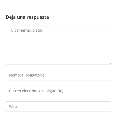
Deja una respuesta
Comentario
Introduce
tu
nombre
Introduce
o
tu
nombre
dirección
Introduce
de
de
la
usuario
correo