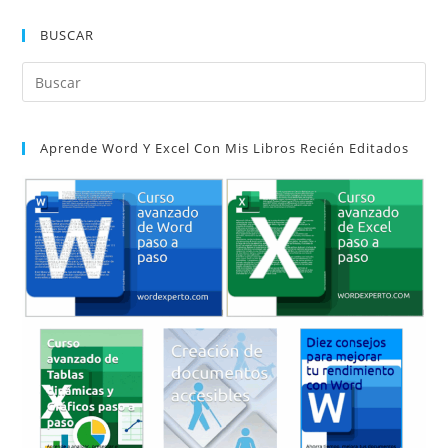
Anchura
En
BUSCAR
Diferentes
Filas
De
Pul
Tablas
De
Es
Word
par
Aprende Word Y Excel Con Mis Libros Recién Editados
cer
el
pan
de
bú