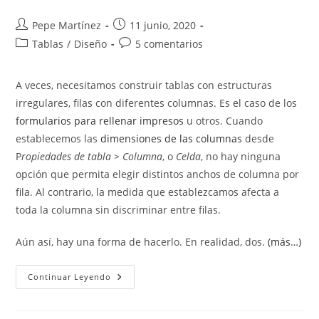
Autor
Publicación
Pepe Martínez
11 junio, 2020
de
de
Categoría
Comentarios
Tablas
/
Diseño
5 comentarios
la
la
de
de
entrada:
entrada:
la
la
A veces, necesitamos construir tablas con estructuras
entrada:
entrada:
irregulares, filas con diferentes columnas. Es el caso de los
formularios para rellenar impresos
u otros. Cuando
establecemos las
dimensiones de las columnas
desde
P
ropiedades de tabla > Columna
, o
Celda
, no hay ninguna
opción que permita elegir distintos anchos de columna por
fila. Al contrario, la medida que establezcamos afecta a
toda la columna sin discriminar entre filas.
Aún así, hay una forma de hacerlo. En realidad, dos.
(más…)
Tablas
Continuar Leyendo
Irregulares.
Celdas
De
Diferente