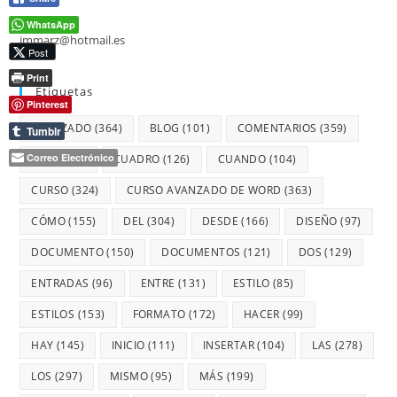
WhatsApp
jmmarz@hotmail.es
Post
Print
Etiquetas
Pinterest
AVANZADO
(364)
BLOG
(101)
COMENTARIOS
(359)
Tumblr
Correo Electrónico
CON
(359)
CUADRO
(126)
CUANDO
(104)
CURSO
(324)
CURSO AVANZADO DE WORD
(363)
CÓMO
(155)
DEL
(304)
DESDE
(166)
DISEÑO
(97)
DOCUMENTO
(150)
DOCUMENTOS
(121)
DOS
(129)
ENTRADAS
(96)
ENTRE
(131)
ESTILO
(85)
ESTILOS
(153)
FORMATO
(172)
HACER
(99)
HAY
(145)
INICIO
(111)
INSERTAR
(104)
LAS
(278)
LOS
(297)
MISMO
(95)
MÁS
(199)