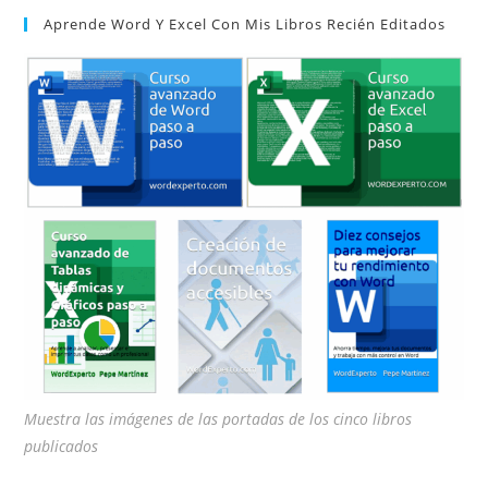
Aprende Word Y Excel Con Mis Libros Recién Editados
cer
el
pan
de
bú
Muestra las imágenes de las portadas de los cinco libros
publicados