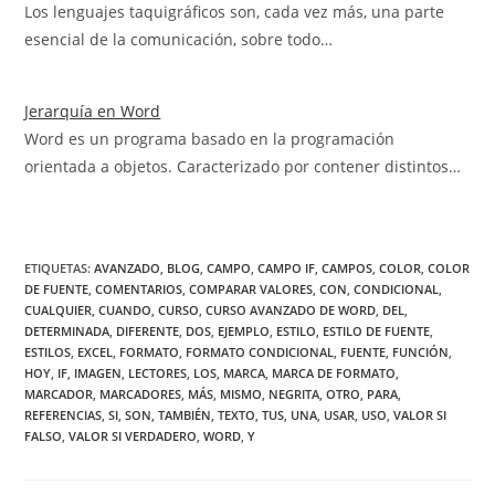
Los lenguajes taquigráficos son, cada vez más, una parte
esencial de la comunicación, sobre todo…
Jerarquía en Word
Word es un programa basado en la programación
orientada a objetos. Caracterizado por contener distintos…
ETIQUETAS
:
AVANZADO
,
BLOG
,
CAMPO
,
CAMPO IF
,
CAMPOS
,
COLOR
,
COLOR
DE FUENTE
,
COMENTARIOS
,
COMPARAR VALORES
,
CON
,
CONDICIONAL
,
CUALQUIER
,
CUANDO
,
CURSO
,
CURSO AVANZADO DE WORD
,
DEL
,
DETERMINADA
,
DIFERENTE
,
DOS
,
EJEMPLO
,
ESTILO
,
ESTILO DE FUENTE
,
ESTILOS
,
EXCEL
,
FORMATO
,
FORMATO CONDICIONAL
,
FUENTE
,
FUNCIÓN
,
HOY
,
IF
,
IMAGEN
,
LECTORES
,
LOS
,
MARCA
,
MARCA DE FORMATO
,
MARCADOR
,
MARCADORES
,
MÁS
,
MISMO
,
NEGRITA
,
OTRO
,
PARA
,
REFERENCIAS
,
SI
,
SON
,
TAMBIÉN
,
TEXTO
,
TUS
,
UNA
,
USAR
,
USO
,
VALOR SI
FALSO
,
VALOR SI VERDADERO
,
WORD
,
Y