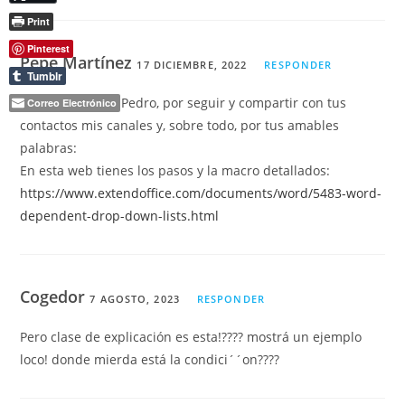
Print
Pinterest
Pepe Martínez
17 DICIEMBRE, 2022
RESPONDER
Tumblr
Muchas gracias, Pedro, por seguir y compartir con tus
Correo Electrónico
contactos mis canales y, sobre todo, por tus amables
palabras:
En esta web tienes los pasos y la macro detallados:
https://www.extendoffice.com/documents/word/5483-word-
dependent-drop-down-lists.html
Cogedor
7 AGOSTO, 2023
RESPONDER
Pero clase de explicación es esta!???? mostrá un ejemplo
loco! donde mierda está la condici´´on????