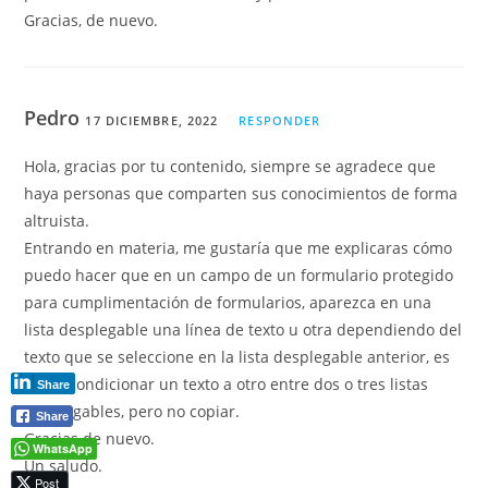
Gracias, de nuevo.
Pedro
17 DICIEMBRE, 2022
RESPONDER
Hola, gracias por tu contenido, siempre se agradece que
haya personas que comparten sus conocimientos de forma
altruista.
Entrando en materia, me gustaría que me explicaras cómo
puedo hacer que en un campo de un formulario protegido
para cumplimentación de formularios, aparezca en una
lista desplegable una línea de texto u otra dependiendo del
texto que se seleccione en la lista desplegable anterior, es
decir, condicionar un texto a otro entre dos o tres listas
Share
desplegables, pero no copiar.
Share
Gracias de nuevo.
WhatsApp
Un saludo.
Post