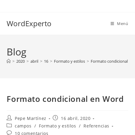
Ir
al
contenido
WordExperto
Menú
Blog
>
2020
>
abril
>
16
>
Formato y estilos
>
Formato condicional en
Formato condicional en Word
Autor
Publicación
Pepe Martínez
16 abril, 2020
de
de
Categoría
campos
/
Formato y estilos
/
Referencias
la
la
de
Comentarios
10 comentarios
entrada:
entrada: