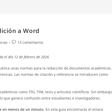
dición a Word
Comentarios
ncias
13 comentarios
de
la
da el día 12 de febrero de 2026
entrada:
 publica unas normas para la redacción de documentos académicos.
ferencias. Las normas de citación y referencia se introducen como
cadémicos como TFG, TFM, tesis y artículos científicos. Sin embargo
 lo que genera confusión entre estudiantes e investigadores.
te en menos de un minuto
. En esta guía encontrarás el enlace