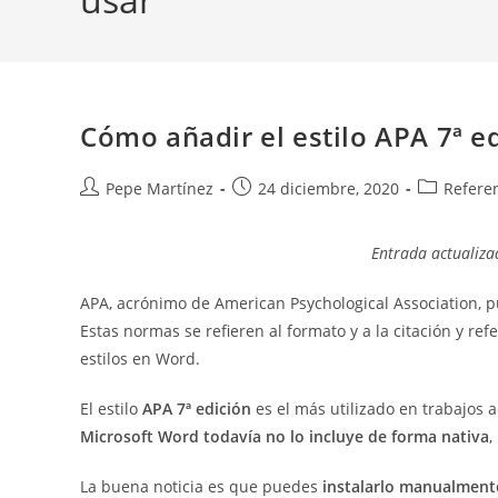
Cómo añadir el estilo APA 7ª e
Autor
Publicación
Categoría
Pepe Martínez
24 diciembre, 2020
Refere
de
de
de
la
la
la
Entrada actualiza
entrada:
entrada:
entrada:
APA, acrónimo de American Psychological Association,
Estas normas se refieren al formato y a la citación y re
estilos en Word.
El estilo
APA 7ª edición
es el más utilizado en trabajos a
Microsoft Word todavía no lo incluye de forma nativa
,
La buena noticia es que puedes
instalarlo manualmen