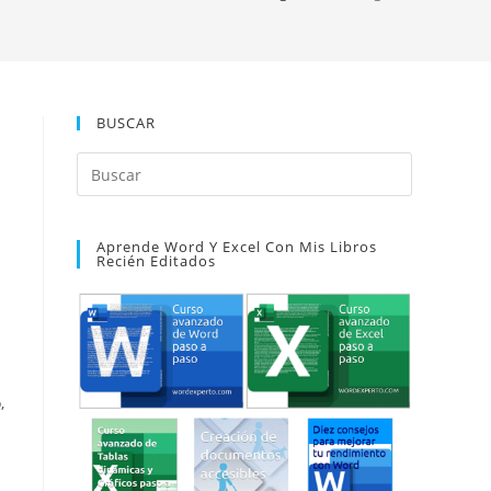
BUSCAR
Pulsa
Escape
para
Aprende Word Y Excel Con Mis Libros
cerrar
Recién Editados
el
panel
de
búsqueda.
,