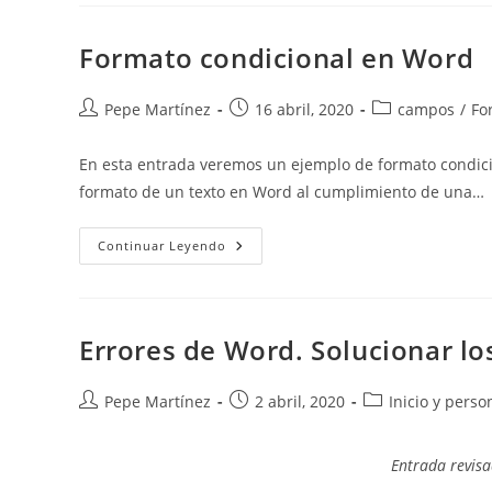
A
Las
Notas
Formato condicional en Word
Al
Pie
Y
Final.
Autor
Publicación
Categoría
Pepe Martínez
16 abril, 2020
campos
/
Fo
de
de
de
la
la
la
En esta entrada veremos un ejemplo de formato condici
entrada:
entrada:
entrada:
formato de un texto en Word al cumplimiento de una…
Formato
Continuar Leyendo
Condicional
En
Word
Errores de Word. Solucionar 
Autor
Publicación
Categoría
Pepe Martínez
2 abril, 2020
Inicio y perso
de
de
de
la
la
la
Entrada revisa
entrada:
entrada:
entrada: