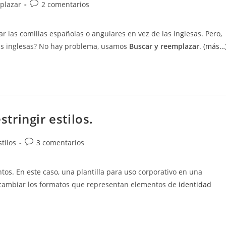
Comentarios
plazar
2 comentarios
de
la
 las comillas españolas o angulares en vez de las inglesas. Pero,
entrada:
las inglesas? No hay problema, usamos
Buscar y reemplazar
.
(más…
ringir estilos.
Comentarios
tilos
3 comentarios
de
la
s. En este caso, una plantilla para uso corporativo en una
entrada:
 cambiar los formatos que representan elementos de
identidad