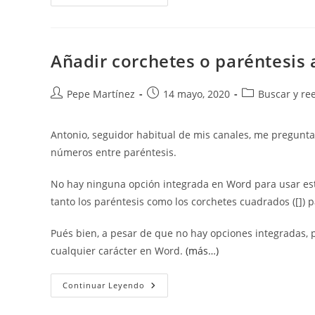
Documentos
Word.
Restringir
Estilos.
Añadir corchetes o paréntesis a 
Autor
Publicación
Categoría
Pepe Martínez
14 mayo, 2020
Buscar y re
de
de
de
la
la
la
Antonio, seguidor habitual de mis canales, me pregunta
entrada:
entrada:
entrada:
números entre paréntesis.
No hay ninguna opción integrada en Word para usar est
tanto los paréntesis como los corchetes cuadrados ([]) 
Pués bien, a pesar de que no hay opciones integradas, 
cualquier carácter en Word.
(más…)
Añadir
Continuar Leyendo
Corchetes
O
Paréntesis