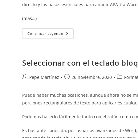
directo y los pasos esenciales para añadir APA 7 a Word
(más…)
Cómo
Continuar Leyendo
Añadir
El
Estilo
APA
7ª
Edición
Seleccionar con el teclado blo
A
Word
Autor
Publicación
Categoría
Pepe Martínez
26 noviembre, 2020
Format
de
de
de
la
la
la
Puede haber muchas ocasiones, aunque ahora no se me 
entrada:
entrada:
entrada:
porciones rectangulares de texto para aplicarles cualq
Podemos hacerlo fácilmente tanto con el ratón como con
Es bastante conocida, por usuarios avanzados de Word, 