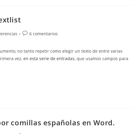
xtlist
Comentarios
ferencias
6 comentarios
de
la
mento, no tanto repetir como elegir un texto de entre varias
entrada:
primera vez,
en esta serie de entradas
, que usamos campos para
por comillas españolas en Word.