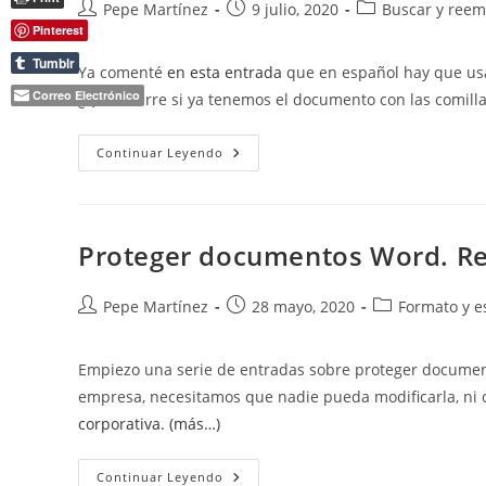
Autor
Publicación
Categoría
Pepe Martínez
9 julio, 2020
Buscar y reem
de
de
de
Pinterest
la
la
la
Tumblr
Ya comenté
en esta entrada
que en español hay que usar
entrada:
entrada:
entrada:
Correo Electrónico
¿Qué ocurre si ya tenemos el documento con las comil
Cambiar
Continuar Leyendo
Las
Comillas
Inglesas
Por
Comillas
Españolas
Proteger documentos Word. Rest
En
Word.
Autor
Publicación
Categoría
Pepe Martínez
28 mayo, 2020
Formato y es
de
de
de
la
la
la
Empiezo una serie de entradas sobre proteger documento
entrada:
entrada:
entrada:
empresa, necesitamos que nadie pueda modificarla, ni
corporativa.
(más…)
Proteger
Continuar Leyendo