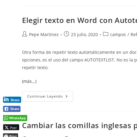
De
Las
Ilustraciones
En
Elegir texto en Word con Autote
La
Tabla
De
Ilustraciones
Autor
Publicación
Categoría
Pepe Martínez
23 julio, 2020
campos
/
Re
de
de
de
la
la
la
Otra forma de repetir texto automáticamente en un docu
entrada:
entrada:
entrada:
opciones, es el uso del campo AUTOTEXTLIST. No es la 
repetir texto.
(más…)
Elegir
Continuar Leyendo
Texto
Share
En
Word
Share
Con
Autotextlist
WhatsApp
Cambiar las comillas inglesas 
Post
Print