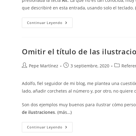
presionada la tecla
Alt
. La que no es tan conocida, muy ú
que describiré en esta entrada, usando solo el teclado.
Seleccionar
Continuar Leyendo
Con
El
Teclado
Bloques
De
Texto
Omitir el título de las ilustrac
En
Word
Autor
Publicación
Categoría
Pepe Martínez
3 septiembre, 2020
Refere
de
de
de
la
la
la
Adolfo, fiel seguidor de mi blog, me plantea una cuestión
entrada:
entrada:
entrada:
lado, añadir corchetes al número y, por otro, no quiere q
Son dos ejemplos muy buenos para ilustrar cómo perso
de ilustraciones
.
(más…)
Omitir
Continuar Leyendo
El
Título