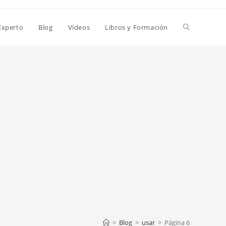
Alternar
Experto
Blog
Vídeos
Libros y Formación
búsqueda
de
la
web
>
Blog
>
usar
>
Página 6