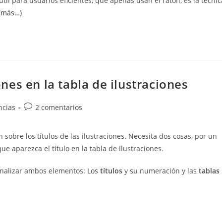
til para usuarios eficientes, que apenas usan el ratón, es la técnic
(más…)
iones en la tabla de ilustraciones
Comentarios
ncias
2 comentarios
de
la
 sobre los títulos de las ilustraciones. Necesita dos cosas, por un
entrada:
ue aparezca el título en la tabla de ilustraciones.
nalizar ambos elementos: Los
títulos
y su numeración y las
tablas