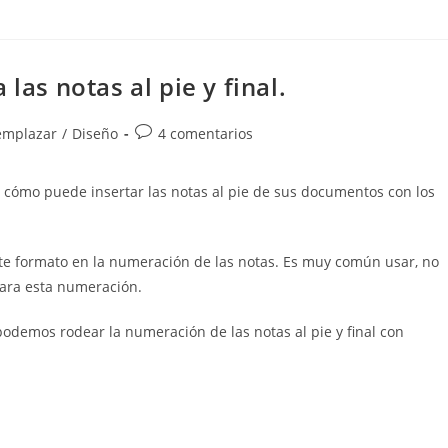
las notas al pie y final.
Comentarios
emplazar
/
Diseño
4 comentarios
de
la
 cómo puede insertar las notas al pie de sus documentos con los
entrada:
e formato en la numeración de las notas. Es muy común usar, no
para esta numeración.
podemos rodear la numeración de las notas al pie y final con