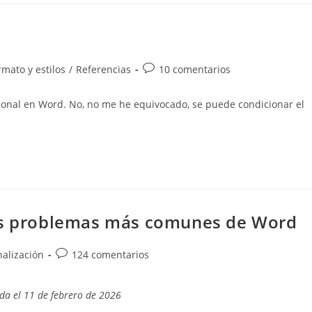
Comentarios
rmato y estilos
/
Referencias
10 comentarios
de
la
onal en Word. No, no me he equivocado, se puede condicionar el
entrada:
los problemas más comunes de Word
Comentarios
nalización
124 comentarios
de
la
da el 11 de febrero de 2026
entrada: