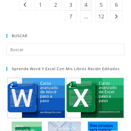
1
2
3
4
5
6
Ir a la página anterior
7
…
12
Ir a la 
BUSCAR
Pul
Es
par
Aprende Word Y Excel Con Mis Libros Recién Editados
cer
el
pan
de
bú