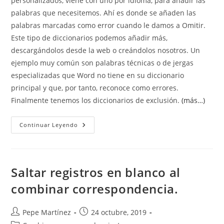
personalizados, viene con uno por idioma, para añadir las
palabras que necesitemos. Ahí es donde se añaden las
palabras marcadas como error cuando le damos a Omitir.
Este tipo de diccionarios podemos añadir más,
descargándolos desde la web o creándolos nosotros. Un
ejemplo muy común son palabras técnicas o de jergas
especializadas que Word no tiene en su diccionario
principal y que, por tanto, reconoce como errores.
Finalmente tenemos los diccionarios de exclusión.
(más…)
Cuando
Continuar Leyendo
Y
Cómo
Usar
Diccionarios
De
Exclusión
Saltar registros en blanco al
combinar correspondencia.
Autor
Publicación
Pepe Martínez
24 octubre, 2019
de
de