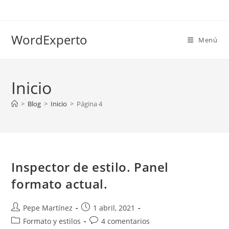
Ir
al
contenido
WordExperto
Menú
Inicio
>
Blog
>
Inicio
>
Página 4
Inspector de estilo. Panel
formato actual.
Autor
Publicación
Pepe Martínez
1 abril, 2021
de
de
Categoría
Comentarios
Formato y estilos
4 comentarios
la
la