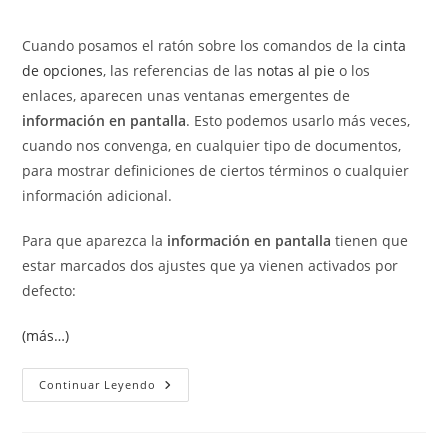
la
de
entrada:
la
Cuando posamos el ratón sobre los comandos de la
cinta
entrada:
de opciones
, las referencias de las
notas al pie
o los
enlaces, aparecen unas ventanas emergentes de
información en pantalla
. Esto podemos usarlo más veces,
cuando nos convenga, en cualquier tipo de documentos,
para mostrar definiciones de ciertos términos o cualquier
información adicional.
Para que aparezca la
información en pantalla
tienen que
estar marcados dos ajustes que ya vienen activados por
defecto:
(más…)
Cómo
Continuar Leyendo
Añadir
Información
En
Pantalla