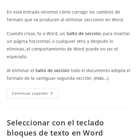
de
entrada:
la
En esta entrada veremos cómo corregir los cambios de
entrada:
formato que se producen al eliminar secciones en Word.
Cuando creas, tú o Word, un
Salto de sección
, para insertar
un página horizontal, o cualquier otro, y después lo
eliminas, el comportamiento de Word puede no ser el
esperado.
Al eliminar el
Salto de sección
todo el documento adopta el
formato de la «antigua» segunda sección.
(más…)
Evitar
Continuar Leyendo
Cambios
De
Formato
Al
Eliminar
Secciones
Seleccionar con el teclado
En
Word.
bloques de texto en Word