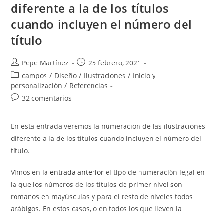
diferente a la de los títulos
cuando incluyen el número del
título
Autor
Publicación
Pepe Martínez
25 febrero, 2021
de
de
Categoría
campos
/
Diseño
/
Ilustraciones
/
Inicio y
la
la
de
personalización
/
Referencias
entrada:
entrada:
la
Comentarios
32 comentarios
entrada:
de
la
En esta entrada veremos la numeración de las ilustraciones
entrada:
diferente a la de los títulos cuando incluyen el número del
título.
Vimos en la
entrada anterior
el tipo de numeración legal en
la que los números de los títulos de primer nivel son
romanos en mayúsculas y para el resto de niveles todos
arábigos. En estos casos, o en todos los que lleven la