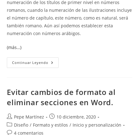
numeración de los títulos de primer nivel en números
romanos, cuando la numeración de las ilustraciones incluye
el número de capítulo, este número, como es natural, será
también romano. Aún así podemos establecer esta
numeración con números arábigos.
(más…)
Numeración
Continuar Leyendo
De
Las
Ilustraciones
Diferente
A
La
Evitar cambios de formato al
De
Los
eliminar secciones en Word.
Títulos
Cuando
Incluyen
El
Autor
Publicación
Pepe Martínez
10 diciembre, 2020
Número
de
de
Del
Categoría
Diseño
/
Formato y estilos
/
Inicio y personalización
Título
la
la
de
Comentarios
4 comentarios
entrada:
entrada:
la