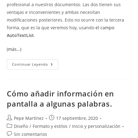
profesional a nuestros documentos. Las dos tienen sus
ventajas e inconvenientes y ambas necesitan
modificaciones posteriores. Esto no ocurre con la tercera
forma, que es la que veremos hoy, usando
el campo
AutoTextList
.
(más…)
Información
Continuar Leyendo
En
Pantalla
Con
El
Campo
AutoTextList
Cómo añadir información en
pantalla a algunas palabras.
Autor
Publicación
Pepe Martínez
17 septiembre, 2020
de
de
Categoría
Diseño
/
Formato y estilos
/
Inicio y personalización
la
la
de
Comentarios
Sin comentarios
entrada:
entrada: