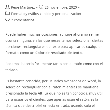
Autor
Publicación
Pepe Martínez
26 noviembre, 2020
de
de
Categoría
Formato y estilos
/
Inicio y personalización
la
la
de
Comentarios
2 comentarios
entrada:
entrada:
la
de
entrada:
la
Puede haber muchas ocasiones, aunque ahora no se me
entrada:
ocurra ninguna, en las que necesitemos seleccionar ciertas
porciones rectangulares de texto para aplicarles cualquier
formato, como un
Color de resaltado de texto
.
Podemos hacerlo fácilmente tanto con el ratón como con el
teclado.
Es bastante conocida, por usuarios avanzados de Word, la
selección rectangular con el ratón mientras se mantiene
presionada la tecla
Alt
. La que no es tan conocida, muy útil
para usuarios eficientes, que apenas usan el ratón, es la
técnica que describiré en esta entrada, usando solo el