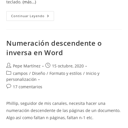
teclado.
(más…)
Seleccionar
Continuar Leyendo
Con
El
Teclado
Bloques
De
Texto
Numeración descendente o
En
Word
inversa en Word
Autor
Publicación
Pepe Martínez
15 octubre, 2020
de
de
Categoría
campos
/
Diseño
/
Formato y estilos
/
Inicio y
la
la
de
personalización
entrada:
entrada:
la
Comentarios
17 comentarios
entrada:
de
la
Phillip, seguidor de mis canales, necesita hacer una
entrada:
numeración descendente de las páginas de un documento.
Algo así como faltan n páginas, faltan n-1 etc.