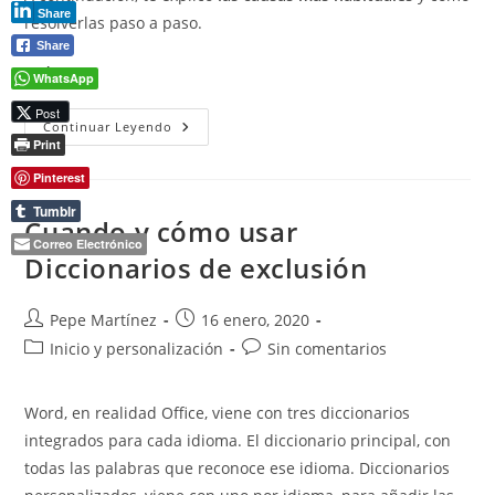
Share
resolverlas paso a paso.
Share
(más…)
WhatsApp
Post
Errores
Continuar Leyendo
De
Print
Word.
Solucionar
Pinterest
Los
Problemas
Tumblr
Más
Cuando y cómo usar
Comunes
Correo Electrónico
De
Diccionarios de exclusión
Word
Autor
Publicación
Pepe Martínez
16 enero, 2020
de
de
Categoría
Comentarios
Inicio y personalización
Sin comentarios
la
la
de
de
entrada:
entrada:
la
la
Word, en realidad Office, viene con tres diccionarios
entrada:
entrada:
integrados para cada idioma. El diccionario principal, con
todas las palabras que reconoce ese idioma. Diccionarios