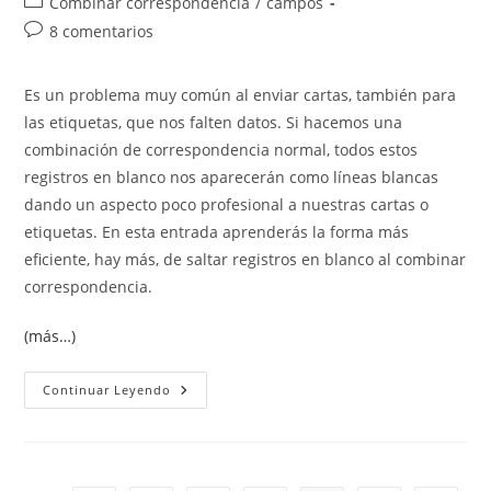
Categoría
Combinar correspondencia
/
campos
la
la
de
Comentarios
8 comentarios
entrada:
entrada:
la
de
entrada:
la
Es un problema muy común al enviar cartas, también para
entrada:
las etiquetas, que nos falten datos. Si hacemos una
combinación de correspondencia normal, todos estos
registros en blanco nos aparecerán como líneas blancas
dando un aspecto poco profesional a nuestras cartas o
etiquetas. En esta entrada aprenderás la forma más
eficiente, hay más, de saltar registros en blanco al combinar
correspondencia.
(más…)
Saltar
Continuar Leyendo
Registros
En
Blanco
Al
Combinar
Correspondencia.