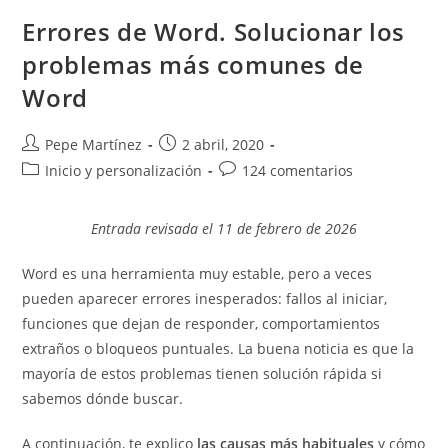
A
Algunas
Errores de Word. Solucionar los
Palabras.
problemas más comunes de
Word
Autor
Publicación
Pepe Martínez
2 abril, 2020
de
de
Categoría
Comentarios
Inicio y personalización
124 comentarios
la
la
de
de
entrada:
entrada:
la
la
Entrada revisada el 11 de febrero de 2026
entrada:
entrada:
Word es una herramienta muy estable, pero a veces
pueden aparecer errores inesperados: fallos al iniciar,
funciones que dejan de responder, comportamientos
extraños o bloqueos puntuales. La buena noticia es que la
mayoría de estos problemas tienen solución rápida si
sabemos dónde buscar.
A continuación, te explico
las causas más habituales
y cómo