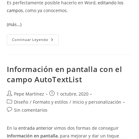
Es perfectamente posible hacerlo en Word,
editando los
campos
, como ya conocemos.
(más…)
Numeración
Continuar Leyendo
Descendente
O
Inversa
En
Word
Información en pantalla con el
campo AutoTextList
Autor
Publicación
Pepe Martínez
1 octubre, 2020
de
de
Categoría
Diseño
/
Formato y estilos
/
Inicio y personalización
la
la
de
Comentarios
Sin comentarios
entrada:
entrada:
la
de
entrada:
la
En la
entrada anterior
vimos dos formas de conseguir
entrada:
Información en pantalla
, para mejorar y dar un toque