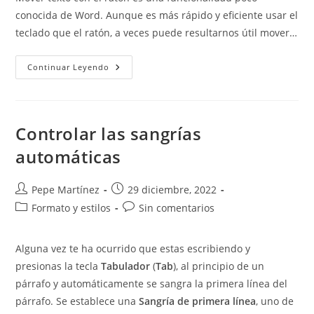
entrada:
entrada:
conocida de Word. Aunque es más rápido y eficiente usar el
teclado que el ratón, a veces puede resultarnos útil mover…
Mover
Continuar Leyendo
Texto
Con
El
Ratón
Controlar las sangrías
automáticas
Autor
Publicación
Pepe Martínez
29 diciembre, 2022
de
de
Categoría
Comentarios
Formato y estilos
Sin comentarios
la
la
de
de
entrada:
entrada:
la
la
Alguna vez te ha ocurrido que estas escribiendo y
entrada:
entrada:
presionas la tecla
Tabulador
(
Tab
), al principio de un
párrafo y automáticamente se sangra la primera línea del
párrafo. Se establece una
Sangría de primera línea
, uno de