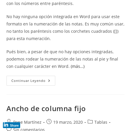
con los números entre paréntesis.
No hay ninguna opción integrada en Word para usar este
formato en la numeración de las notas. Es muy común usar,
no tanto los paréntesis como los corchetes cuadrados ([])
para esta numeración.
Pués bien, a pesar de que no hay opciones integradas,
podemos rodear la numeración de las notas al pie y final
con cualquier carácter en Word.
(más…)
Añadir
Continuar Leyendo
Corchetes
O
Paréntesis
A
Las
Notas
Ancho de columna fijo
Al
Pie
Y
Final.
Autor
Publicación
Categoría
Pepe Martínez
19 marzo, 2020
Tablas
Share
de
de
de
Comentarios
Sin comentarios