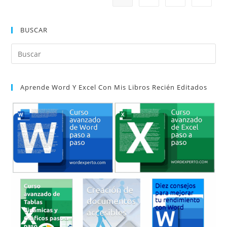
BUSCAR
Pul
Es
par
Aprende Word Y Excel Con Mis Libros Recién Editados
cer
el
pan
de
bú