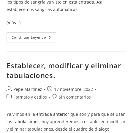
los tipos de sangría ya visto
en esta entrada
. Así
establecemos sangrías automáticas.
(más…)
Controlar
Continuar Leyendo
Las
Sangrías
Automáticas
Establecer, modificar y eliminar
tabulaciones.
Autor
Publicación
Pepe Martínez
17 noviembre, 2022
de
de
Categoría
Comentarios
Formato y estilos
Sin comentarios
la
la
de
de
entrada:
entrada:
la
la
Ya vimos en la
entrada anterior
qué son y para qué se usan
entrada:
entrada:
las
tabulaciones
, hoy aprenderemos a establecer, modificar
y eliminar tabulaciones, desde el cuadro de diálogo