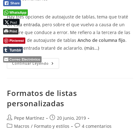
la
la
la
Share
de
entrada:
entrada:
entrada:
la
WhatsApp
Hay tres opciones de autoajuste de tablas, tema que traté
entrada:
Post
en esta entrada
, pero sobre el que vuelvo a causa de un
Print
nombre que conduce a error. Me refiero a la tercera de las
opciones de autoajuste de tablas
Ancho de columna fijo
.
Pinterest
En esta entrada trataré de aclararlo.
(más…)
Tumblr
Correo Electrónico
Ancho
Continuar Leyendo
De
Columna
Fijo
Formatos de listas
personalizadas
Autor
Publicación
Pepe Martínez
20 junio, 2019
de
de
Categoría
Comentarios
Macros
/
Formato y estilos
4 comentarios
la
la
de
de
entrada:
entrada:
la
la