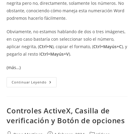
negrita pero no, directamente, solamente los números. No
obstante, conociendo cómo maneja esta numeración Word
podremos hacerlo fácilmente.
Obviamente, no estamos hablando de dos o tres imágenes,
en cuyo caso bastaría con seleccionar solo el número,
aplicar negrita, (
Ctrl+N
), copiar el formato, (
Ctrl+Mayús+C
), y
pegarlo al resto I
Ctrl+Mayús+V
).
(más…)
Poner
Continuar Leyendo
En
Negrita
Los
Números
De
Los
Controles ActiveX, Casilla de
Títulos
De
verificación y Botón de opciones
Las
Ilustraciones.