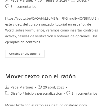
Autor
Publicación
Categoría
Pepe Martínez
1 febrero, 2024
Vídeos
de
de
de
Comentarios
Sin comentarios
la
la
la
de
entrada:
entrada:
entrada:
la
https://youtu.be/CAOAHkL9uM8?si=FKGmru8wjCYB8INU En
entrada:
este vídeo, del curso avanzado, tutorial en español, de
Word, sobre Formularios, veremos cómo insertar controles
activex, casillas de verificación y botones de opciones. Dos
ejemplos de controles…
Controles
Continuar Leyendo
ActiveX,
Casilla
De
Verificación
Y
Botón
Mover texto con el ratón
De
Opciones
Autor
Publicación
Pepe Martínez
20 abril, 2023
de
de
Categoría
Comentarios
Diseño
/
Inicio y personalización
Sin comentarios
la
la
de
de
entrada:
entrada:
la
la
Mover texto con el ratón es una funcionalidad poco