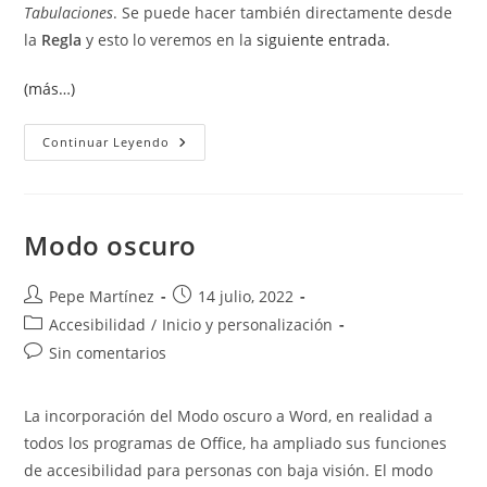
Tabulaciones
. Se puede hacer también directamente desde
la
Regla
y esto lo veremos en la
siguiente entrada.
(más…)
Establecer,
Continuar Leyendo
Modificar
Y
Eliminar
Tabulaciones.
Modo oscuro
Autor
Publicación
Pepe Martínez
14 julio, 2022
de
de
Categoría
Accesibilidad
/
Inicio y personalización
la
la
de
Comentarios
Sin comentarios
entrada:
entrada:
la
de
entrada:
la
La incorporación del Modo oscuro a Word, en realidad a
entrada:
todos los programas de Office, ha ampliado sus funciones
de accesibilidad para personas con baja visión. El modo