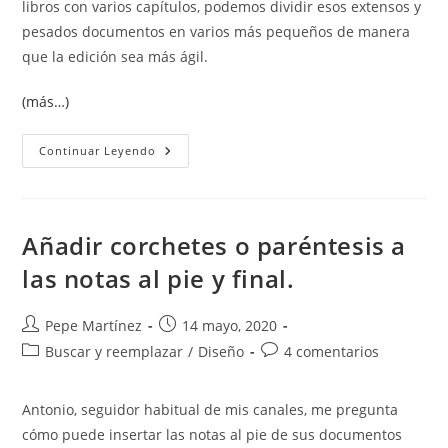
libros con varios capítulos, podemos dividir esos extensos y
pesados documentos en varios más pequeños de manera
que la edición sea más ágil.
(más…)
Dividir
Continuar Leyendo
Un
Documento
En
Varios
Añadir corchetes o paréntesis a
las notas al pie y final.
Autor
Publicación
Pepe Martínez
14 mayo, 2020
de
de
Categoría
Comentarios
Buscar y reemplazar
/
Diseño
4 comentarios
la
la
de
de
entrada:
entrada:
la
la
Antonio, seguidor habitual de mis canales, me pregunta
entrada:
entrada:
cómo puede insertar las notas al pie de sus documentos