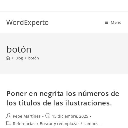
Ir
al
contenido
WordExperto
Menú
botón
>
Blog
>
botón
Poner en negrita los números de
los títulos de las ilustraciones.
Autor
Publicación
Pepe Martínez
15 diciembre, 2025
de
de
Categoría
Referencias
/
Buscar y reemplazar
/
campos
la
la