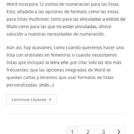
Word incorpora 12 estilos de numeración para las listas.
entrada:
entrada:
Esto, añadido a las opciones de formato, como las vistas
para listas multinivel, tanto para las
vinculadas a estilos de
título
como para las que
no están vinculadas
, ofrece
solución a nuestras necesidades de numeración.
Aún así, hay ocasiones, como cuando queremos hacer una
lista con ordinales en femenino, o cuando necesitamos
listas que incluyan la
letra eñe
, por citar solo las dos más
frecuentes, que las opciones integradas de Word se
quedan cortas y tenemos que usar formatos de listas
personalizadas.
(más…)
Formatos
Continuar Leyendo
De
Listas
Personalizadas
1
2
3
Ir a la 