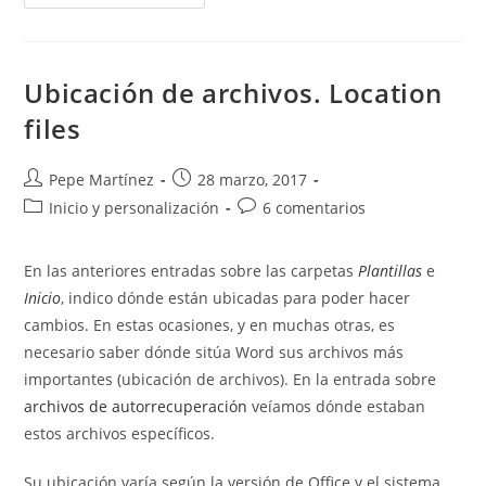
Las
Unidades
De
Medida
En
Word.
Ubicación de archivos. Location
files
Autor
Publicación
Pepe Martínez
28 marzo, 2017
de
de
Categoría
Comentarios
Inicio y personalización
6 comentarios
la
la
de
de
entrada:
entrada:
la
la
En las anteriores entradas sobre las carpetas
Plantillas
e
entrada:
entrada:
Inicio
, indico dónde están ubicadas para poder hacer
cambios. En estas ocasiones, y en muchas otras, es
necesario saber dónde sitúa Word sus archivos más
importantes (ubicación de archivos). En la entrada sobre
archivos de autorrecuperación
veíamos dónde estaban
estos archivos específicos.
Su ubicación varía según la versión de Office y el sistema