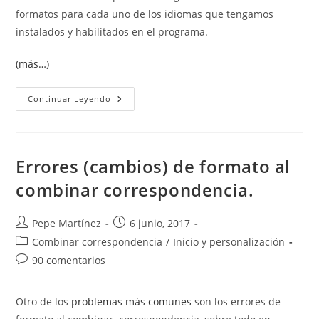
formatos para cada uno de los idiomas que tengamos
instalados y habilitados en el programa.
(más…)
Insertar,
Continuar Leyendo
Actualizar
Y
Dar
Formato
A
Fechas
Errores (cambios) de formato al
Y
Horas
combinar correspondencia.
Autor
Publicación
Pepe Martínez
6 junio, 2017
de
de
Categoría
Combinar correspondencia
/
Inicio y personalización
la
la
de
Comentarios
90 comentarios
entrada:
entrada:
la
de
entrada:
la
Otro de los
problemas más comunes
son los errores de
entrada: