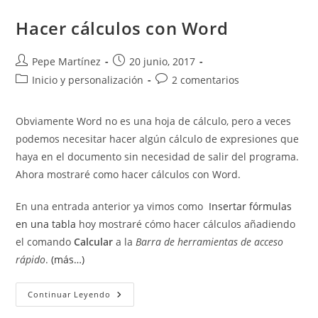
Estado
Hacer cálculos con Word
Autor
Publicación
Pepe Martínez
20 junio, 2017
de
de
Categoría
Comentarios
Inicio y personalización
2 comentarios
la
la
de
de
entrada:
entrada:
la
la
Obviamente Word no es una hoja de cálculo, pero a veces
entrada:
entrada:
podemos necesitar hacer algún cálculo de expresiones que
haya en el documento sin necesidad de salir del programa.
Ahora mostraré como hacer cálculos con Word.
En una entrada anterior ya vimos como
Insertar fórmulas
en una tabla
hoy mostraré cómo hacer cálculos añadiendo
el comando
Calcular
a la
Barra de herramientas de acceso
rápido
.
(más…)
Hacer
Continuar Leyendo
Cálculos
Con