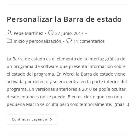
Página
Con
Letras
Personalizar la Barra de estado
Autor
Publicación
Pepe Martínez
27 junio, 2017
de
de
Categoría
Comentarios
Inicio y personalización
11 comentarios
la
la
de
de
entrada:
entrada:
la
la
La Barra de estado es el elemento de la interfaz gráfica de
entrada:
entrada:
un programa de software que presenta información sobre
el estado del programa. En Word, la Barra de estado viene
activada por defecto y se encuentra en la parte inferior del
programa. En versiones anteriores a 2010 se podía ocultar,
desde entonces no se puede. Bien es cierto que con una
pequeña Macro se oculta pero solo temporalmente.
(más…)
Personalizar
Continuar Leyendo
La
Barra
De