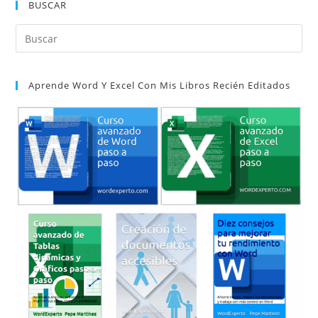
BUSCAR
Pul
Es
par
Aprende Word Y Excel Con Mis Libros Recién Editados
cer
el
pan
de
bú