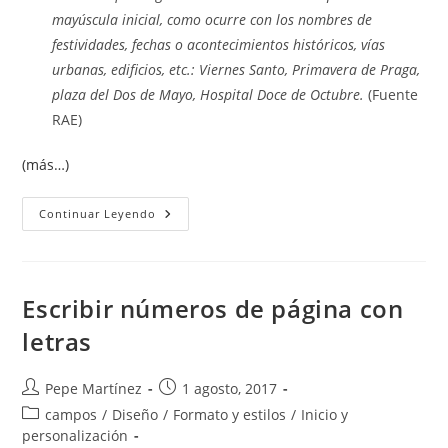
mayúscula inicial, como ocurre con los nombres de
festividades, fechas o acontecimientos históricos, vías
urbanas, edificios, etc.: Viernes Santo, Primavera de Praga,
plaza del Dos de Mayo, Hospital Doce de Octubre.
(Fuente
RAE)
(más…)
Poner
Continuar Leyendo
En
Mayúsculas
Los
Nombres
De
Días
Escribir números de página con
letras
Autor
Publicación
Pepe Martínez
1 agosto, 2017
de
de
Categoría
campos
/
Diseño
/
Formato y estilos
/
Inicio y
la
la
de
personalización