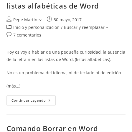
listas alfabéticas de Word
Autor
Publicación
Pepe Martínez
30 mayo, 2017
de
de
Categoría
Inicio y personalización
/
Buscar y reemplazar
la
la
de
Comentarios
7 comentarios
entrada:
entrada:
la
de
entrada:
la
Hoy os voy a hablar de una pequeña curiosidad, la ausencia
entrada:
de la letra ñ en las listas de Word, (listas alfabéticas).
No es un problema del idioma, ni de teclado ni de edición.
(más…)
Ausencia
Continuar Leyendo
De
La
Letra
Ñ
En
Las
Comando Borrar en Word
Listas