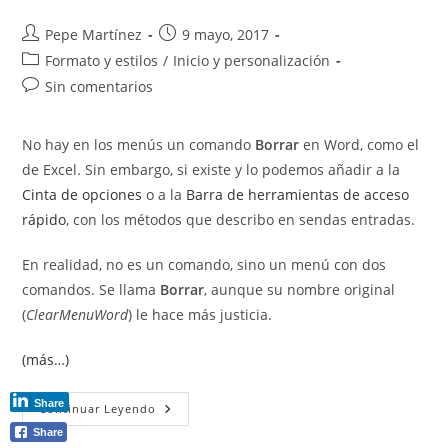
Alfabéticas
De
Word
Autor
Publicación
Pepe Martínez
9 mayo, 2017
de
de
Categoría
Formato y estilos
/
Inicio y personalización
la
la
de
Comentarios
Sin comentarios
entrada:
entrada:
la
de
entrada:
la
No hay en los menús un comando
Borrar
en Word, como el
entrada:
de Excel. Sin embargo, si existe y lo podemos añadir a la
Cinta de opciones
o a la
Barra de herramientas de acceso
rápido
, con los métodos que describo en sendas entradas.
En realidad, no es un comando, sino un menú con dos
comandos. Se llama
Borrar
, aunque su nombre original
(
ClearMenuWord
) le hace más justicia.
(más…)
Share
Comando
Continuar Leyendo
Borrar
Share
En