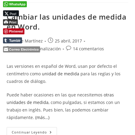
Word
WhatsApp
Post
Cambiar las unidades de medida
Print
en Word.
Pinterest
Tumblr
Autor
Publicación
Pepe Martínez
25 abril, 2017
de
de
Categoría
Comentarios
Inicio y personalización
14 comentarios
Correo Electrónico
la
la
de
de
entrada:
entrada:
la
la
Las versiones en español de Word, usan por defecto el
entrada:
entrada:
centímetro como
unidad de medida
para las reglas y los
cuadros de diálogo.
Puede haber ocasiones en las que necesitemos
otras
unidades de medida
, como pulgadas, si estamos con un
trabajo en inglés. Pues bien, las podemos cambiar
rápidamente.
(más…)
Cambiar
Continuar Leyendo