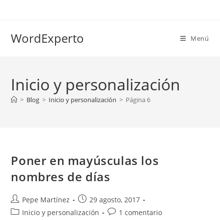
Ir
al
contenido
WordExperto
Menú
Inicio y personalización
>
Blog
>
Inicio y personalización
>
Página 6
Poner en mayúsculas los
nombres de días
Autor
Publicación
Pepe Martínez
29 agosto, 2017
de
de
Categoría
Comentarios
Inicio y personalización
1 comentario
la
la