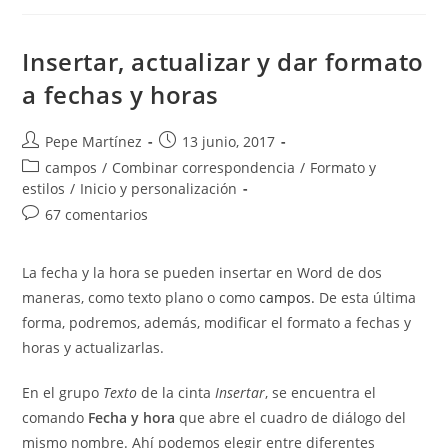
Word
Insertar, actualizar y dar formato
a fechas y horas
Autor
Publicación
Pepe Martínez
13 junio, 2017
de
de
Categoría
campos
/
Combinar correspondencia
/
Formato y
la
la
de
estilos
/
Inicio y personalización
entrada:
entrada:
la
Comentarios
67 comentarios
entrada:
de
la
La fecha y la hora se pueden insertar en Word de dos
entrada:
maneras, como texto plano o como
campos.
De esta última
forma, podremos, además, modificar el formato a fechas y
horas y actualizarlas.
En el grupo
Texto
de la cinta
Insertar
, se encuentra el
comando
Fecha y hora
que abre el cuadro de diálogo del
mismo nombre. Ahí podemos elegir entre diferentes