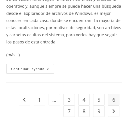
operativo y, aunque siempre se puede hacer una búsqueda
desde el Explorador de archivos de Windows, es mejor
conocer, en cada caso, dónde se encuentran. La mayoría de
estas localizaciones, por motivos de seguridad, son archivos
y carpetas ocultas del sistema, para verlos hay que seguir
los pasos de
esta entrada
.
(más…)
Ubicación
Continuar Leyendo
De
Archivos.
Location
Files
1
…
3
4
5
6
Ir a la página anterior
7
8
9
Ir a la 