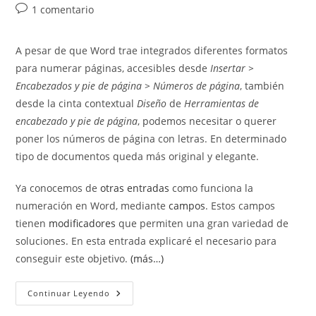
entrada:
entrada:
la
Comentarios
1 comentario
entrada:
de
la
A pesar de que Word trae integrados diferentes formatos
entrada:
para numerar páginas, accesibles desde
Insertar >
Encabezados y pie de página > Números de página
, también
desde la cinta contextual
Diseño
de
Herramientas de
encabezado y pie de página
, podemos necesitar o querer
poner los números de página con letras. En determinado
tipo de documentos queda más original y elegante.
Ya conocemos de
otras entradas
como funciona la
numeración en Word, mediante
campos
. Estos campos
tienen
modificadores
que permiten una gran variedad de
soluciones. En esta entrada explicaré el necesario para
conseguir este objetivo.
(más…)
Escribir
Continuar Leyendo
Números
De