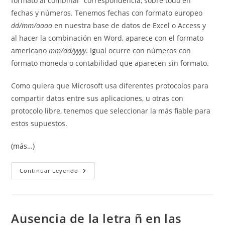
formato al combinar correspondencia, sobre todo en
fechas y números. Tenemos fechas con formato europeo
dd/mm/aaaa
en nuestra base de datos de Excel o Access y
al hacer la combinación en Word, aparece con el formato
americano
mm/dd/yyyy
. Igual ocurre con números con
formato moneda o contabilidad que aparecen sin formato.
Como quiera que Microsoft usa diferentes protocolos para
compartir datos entre sus aplicaciones, u otras con
protocolo libre, tenemos que seleccionar la más fiable para
estos supuestos.
(más…)
Errores
Continuar Leyendo
(cambios)
De
Formato
Al
Combinar
Correspondencia.
Ausencia de la letra ñ en las