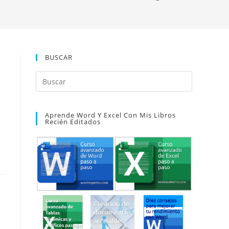
BUSCAR
Pulsa
Escape
para
Aprende Word Y Excel Con Mis Libros
cerrar
Recién Editados
el
panel
de
búsqueda.