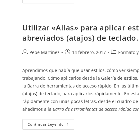
Documentos
Numerados
Automáticamente
En
Word
Utilizar «Alias» para aplicar 
abreviados (atajos) de teclado.
Autor
Publicación
Categoría
Pepe Martínez
14 febrero, 2017
Formato y 
de
de
de
la
la
la
Aprendimos que había que
usar estilos
, cómo ver siem
entrada:
entrada:
entrada:
trabajando. Cómo aplicarlos desde la
Galería de estilos
,
la Barra de herramientas de acceso rápido. En las últi
(atajos)
de teclado,
para aplicarlos rápidamente
. En est
rápidamente con unas pocas letras, desde el cuadro de
añadimos a la
Barra de herramientas de acceso rápido con 
Utilizar
Continuar Leyendo
«Alias»
Para
Aplicar