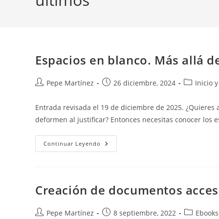
Espacios en blanco. Más allá d
Autor
Publicación
Categoría
Pepe Martínez
26 diciembre, 2024
Inicio 
de
de
de
la
la
la
Entrada revisada el 19 de diciembre de 2025. ¿Quieres 
entrada:
entrada:
entrada:
deformen al justificar? Entonces necesitas conocer los 
Espacios
Continuar Leyendo
En
Blanco.
Más
Allá
De
La
Creación de documentos acces
Barra
Espaciadora.
Autor
Publicación
Categoría
Pepe Martínez
8 septiembre, 2022
Ebooks