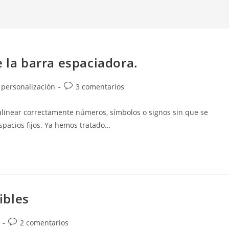
e la barra espaciadora.
Comentarios
y personalización
3 comentarios
de
la
alinear correctamente números, símbolos o signos sin que se
entrada:
espacios fijos. Ya hemos tratado…
ibles
Comentarios
2 comentarios