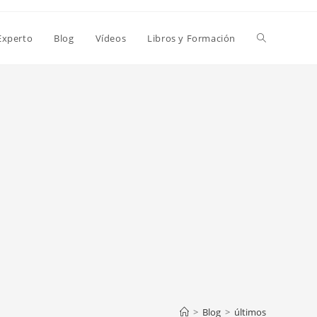
Alternar
Experto
Blog
Vídeos
Libros y Formación
búsqueda
de
la
web
>
Blog
>
últimos