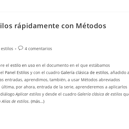
estilos rápidamente con Métodos
Comentarios
estilos
4 comentarios
de
la
pre el
estilo en uso
en el documento en el que estábamos
entrada:
 el
Panel Estilos
y con el cuadro
Galería clásica de estilos
, añadido 
mas entradas, aprendimos, también, a usar Métodos abreviados
a última, por ahora, entrada de la serie, aprenderemos a aplicarlos
 diálogo
Aplicar estilos
y desde el cuadro
Galería clásica de estilos
qu
Alias de estilos
.
(más…)