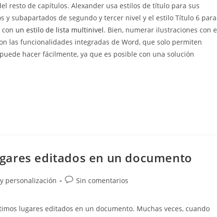
del resto de capítulos. Alexander usa estilos de título para sus
los y subapartados de segundo y tercer nivel y el estilo Título 6 para
a con
un estilo de lista multinivel
. Bien, numerar ilustraciones con e
on las funcionalidades integradas de Word, que solo permiten
e puede hacer fácilmente, ya que es posible con una solución
 lugares editados en un documento
Comentarios
 y personalización
Sin comentarios
de
la
 últimos lugares editados en un documento. Muchas veces, cuando
entrada: