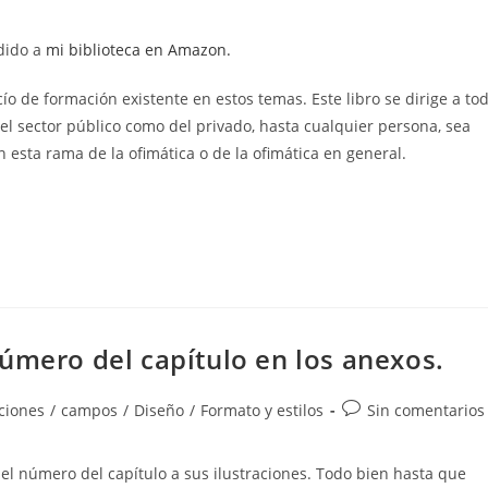
de
la
adido a
mi biblioteca en Amazon.
entrada:
ío de formación existente en estos temas. Este libro se dirige a to
del sector público como del privado, hasta cualquier persona, sea
esta rama de la ofimática o de la ofimática en general.
úmero del capítulo en los anexos.
Comentarios
aciones
/
campos
/
Diseño
/
Formato y estilos
Sin comentarios
de
la
 el número del capítulo a sus ilustraciones. Todo bien hasta que
entrada: