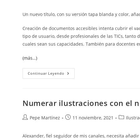
de
de
de
la
la
la
Un nuevo título, con su versión tapa blanda y color, añ
entrada:
entrada:
entrada:
Creación de documentos accesibles intenta cubrir el vac
tipo de usuario, desde profesionales de las TICs, tanto 
cuales sean sus capacidades. También para docentes en 
(más…)
Creación
Continuar Leyendo
De
Documentos
Accesibles
Numerar ilustraciones con el n
Autor
Publicación
Categoría
Pepe Martínez
11 noviembre, 2021
Ilustr
de
de
de
la
la
la
Alexander, fiel seguidor de mis canales, necesita añadir
entrada:
entrada:
entrada: