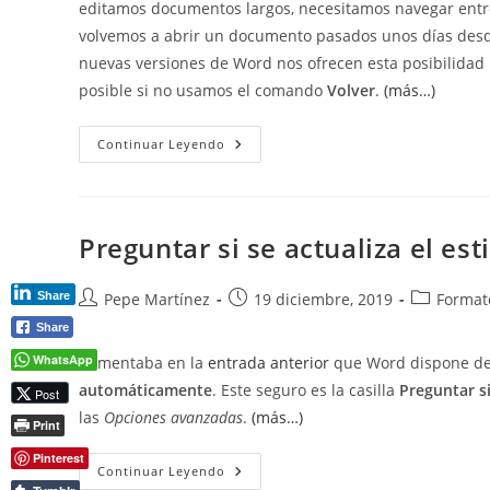
editamos documentos largos, necesitamos navegar entr
volvemos a abrir un documento pasados unos días desde l
nuevas versiones de Word nos ofrecen esta posibilidad 
posible si no usamos el comando
Volver
.
(más…)
Visitar
Continuar Leyendo
O
Volver
A
Los
Últimos
Lugares
Preguntar si se actualiza el es
Editados
En
Un
Documento
Autor
Publicación
Categoría
Share
Pepe Martínez
19 diciembre, 2019
Formato
de
de
de
Share
la
la
la
WhatsApp
Comentaba en la
entrada anterior
que Word dispone de 
entrada:
entrada:
entrada:
automáticamente
. Este seguro es la casilla
Preguntar si
Post
las
Opciones avanzadas
.
(más…)
Print
Pinterest
Preguntar
Continuar Leyendo
Si