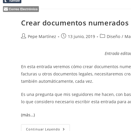
Tumblr
Se
Actualiza
Correo Electrónico
El
Estilo
En
Crear documentos numerados
Word
Autor
Publicación
Categoría
Pepe Martínez
13 junio, 2019
Diseño
/
Ma
de
de
de
la
la
la
Entrada edita
entrada:
entrada:
entrada:
En esta entrada veremos cómo crear documentos nume
facturas u otros documentos legales, necesitaremos c
también automáticamente, cada vez.
Es una pregunta que mis seguidores me hacen, con basta
lo que considero necesario escribir esta entrada para ac
(más…)
Crear
Continuar Leyendo