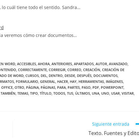
lo cuál tiene todo el sentido. Sandra…
rd
rada veremos cómo crear documentos…
 EN WORD
,
ACCESIBLES
,
AHORA
,
ANTERIORES
,
APARTADOS
,
AUTOR
,
AVANZADO
,
ONTENIDO
,
CORRECTAMENTE
,
CORREGIR
,
CORREO
,
CREACIÓN
,
CREACIÓN DE
ADO DE WORD
,
CURSOS
,
DEL
,
DENTRO
,
DESDE
,
DESPUÉS
,
DOCUMENTOS
,
RMATOS
,
FORMULARIO
,
GENERAL
,
HACER
,
HAY
,
HERRAMIENTAS
,
IMÁGENES
,
,
OFFICE
,
OTRO
,
PÁGINA
,
PÁGINAS
,
PARA
,
PARTES
,
PASO
,
PDF
,
POWERPOINT
,
TAMBIÉN
,
TEMAS
,
TIPO
,
TÍTULO
,
TODOS
,
TUS
,
ÚLTIMOS
,
UNA
,
UNO
,
USAR
,
VISITAR
,
Siguiente entrada
Texto. Fuentes y Edit