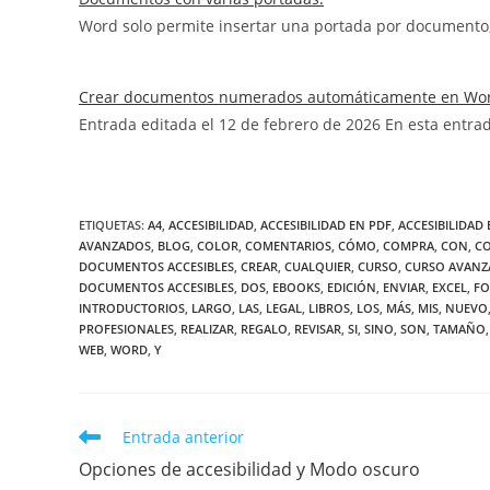
Word solo permite insertar una portada por documento, 
Crear documentos numerados automáticamente en Wo
Entrada editada el 12 de febrero de 2026 En esta ent
ETIQUETAS
:
A4
,
ACCESIBILIDAD
,
ACCESIBILIDAD EN PDF
,
ACCESIBILIDAD
AVANZADOS
,
BLOG
,
COLOR
,
COMENTARIOS
,
CÓMO
,
COMPRA
,
CON
,
C
DOCUMENTOS ACCESIBLES
,
CREAR
,
CUALQUIER
,
CURSO
,
CURSO AVANZ
DOCUMENTOS ACCESIBLES
,
DOS
,
EBOOKS
,
EDICIÓN
,
ENVIAR
,
EXCEL
,
FO
INTRODUCTORIOS
,
LARGO
,
LAS
,
LEGAL
,
LIBROS
,
LOS
,
MÁS
,
MIS
,
NUEVO
PROFESIONALES
,
REALIZAR
,
REGALO
,
REVISAR
,
SI
,
SINO
,
SON
,
TAMAÑO
,
WEB
,
WORD
,
Y
Leer
Entrada anterior
más
Opciones de accesibilidad y Modo oscuro
artículos