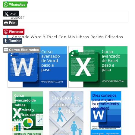
(opcional)
BUSCAR
WhatsApp
Post
Pul
Es
Print
par
Pinterest
Aprende Word Y Excel Con Mis Libros Recién Editados
cer
Tumblr
el
Correo Electrónico
pan
de
bú