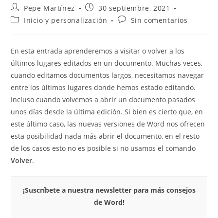
Autor
Publicación
Pepe Martínez
30 septiembre, 2021
de
de
Categoría
Comentarios
Inicio y personalización
Sin comentarios
la
la
de
de
entrada:
entrada:
la
la
entrada:
entrada:
En esta entrada aprenderemos a visitar o volver a los
últimos lugares editados en un documento. Muchas veces,
cuando editamos documentos largos, necesitamos navegar
entre los últimos lugares donde hemos estado editando.
Incluso cuando volvemos a abrir un documento pasados
unos días desde la última edición. Si bien es cierto que, en
este último caso, las nuevas versiones de Word nos ofrecen
esta posibilidad nada más abrir el documento, en el resto
de los casos esto no es posible si no usamos el comando
Volver
.
¡Suscríbete a nuestra newsletter para más consejos
de Word!