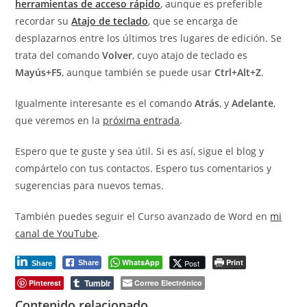
herramientas de acceso rápido
, aunque es preferible
recordar su
Atajo de teclado
, que se encarga de
desplazarnos entre los últimos tres lugares de edición. Se
trata del comando
Volver
, cuyo atajo de teclado es
Mayús+F5
, aunque también se puede usar
Ctrl+Alt+Z
.
Igualmente interesante es el comando
Atrás
, y
Adelante
,
que veremos en la
próxima entrada
.
Espero que te guste y sea útil. Si es así, sigue el blog y
compártelo con tus contactos. Espero tus comentarios y
sugerencias para nuevos temas.
También puedes seguir el Curso avanzado de Word en
mi
canal de YouTube
.
WhatsApp
Print
Post
Share
Share
Tumblr
Pinterest
Correo Electrónico
Contenido relacionado