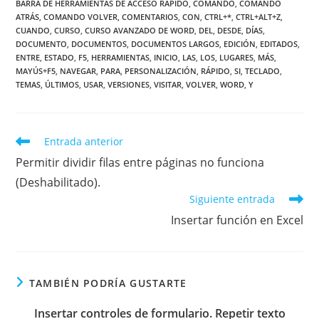
BARRA DE HERRAMIENTAS DE ACCESO RÁPIDO
,
COMANDO
,
COMANDO
ATRÁS
,
COMANDO VOLVER
,
COMENTARIOS
,
CON
,
CTRL+*
,
CTRL+ALT+Z
,
CUANDO
,
CURSO
,
CURSO AVANZADO DE WORD
,
DEL
,
DESDE
,
DÍAS
,
DOCUMENTO
,
DOCUMENTOS
,
DOCUMENTOS LARGOS
,
EDICIÓN
,
EDITADOS
,
ENTRE
,
ESTADO
,
F5
,
HERRAMIENTAS
,
INICIO
,
LAS
,
LOS
,
LUGARES
,
MÁS
,
MAYÚS+F5
,
NAVEGAR
,
PARA
,
PERSONALIZACIÓN
,
RÁPIDO
,
SI
,
TECLADO
,
TEMAS
,
ÚLTIMOS
,
USAR
,
VERSIONES
,
VISITAR
,
VOLVER
,
WORD
,
Y
Leer
Entrada anterior
más
Permitir dividir filas entre páginas no funciona
artículos
(Deshabilitado).
Siguiente entrada
Insertar función en Excel
TAMBIÉN PODRÍA GUSTARTE
Insertar controles de formulario. Repetir texto