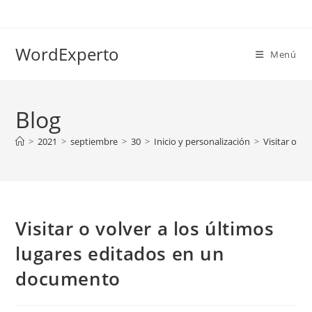
Ir
al
contenido
WordExperto
Menú
Blog
>
2021
>
septiembre
>
30
>
Inicio y personalización
>
Visitar o v
Visitar o volver a los últimos
lugares editados en un
documento