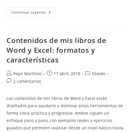
Los
Continuar Leyendo
Lectores
De
Curso
Avanzado
Paso
A
Contenidos de mis libros de
Paso
De
Word y Excel: formatos y
Word
Y
características
Excel
Se
Muestran
Muy
Autor
Publicación
Categoría
Pepe Martínez
17 abril, 2018
Ebooks
Satisfechos
de
de
de
Comentarios
2 comentarios
la
la
la
de
entrada:
entrada:
entrada:
la
Los contenidos de mis libros de Word y Excel están
entrada:
diseñados para ayudarte a dominar estas herramientas de
forma clara, práctica y progresiva. Ambos siguen un
enfoque paso a paso, con ejemplos reales y ejercicios
guiados que permiten avanzar desde un nivel básico hasta