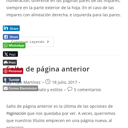
numeración, diferente en las páginas pares de las impares,
siempre en la parte exterior de la hoja. En el caso de las
impares con alineación derecha, e izquierda para las pares.
(más…)
Share
Share
Salto
Continuar Leyendo
De
WhatsApp
Página
Impar
Post
Print
Salto de página anterior
Pinterest
Tumblr
Autor
Publicación
Pepe Martínez
18 julio, 2017
de
de
Correo Electrónico
Categoría
Comentarios
Diseño
/
Formato y estilos
5 comentarios
la
la
de
de
entrada:
entrada:
la
la
Salto de página anterior es la última de las opciones de
entrada:
entrada:
Paginación
que nos quedaba por ver. A veces, querremos
que nuestros títulos empiecen en una página nueva, al
principio.