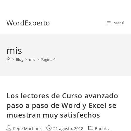
Ir
al
contenido
WordExperto
Menú
mis
>
Blog
>
mis
>
Página 4
Los lectores de Curso avanzado
paso a paso de Word y Excel se
muestran muy satisfechos
Autor
Publicación
Categoría
Pepe Martínez
21 agosto, 2018
Ebooks