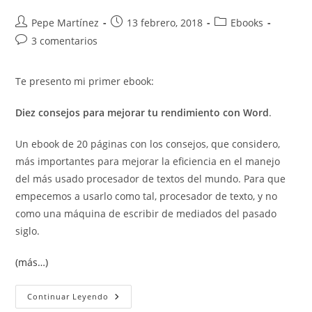
Profesional
Autor
Publicación
Categoría
Pepe Martínez
13 febrero, 2018
Ebooks
de
de
de
Comentarios
3 comentarios
la
la
la
de
entrada:
entrada:
entrada:
la
Te presento mi primer ebook:
entrada:
Diez consejos para mejorar tu rendimiento con Word
.
Un ebook de 20 páginas con los consejos, que considero,
más importantes para mejorar la eficiencia en el manejo
del más usado procesador de textos del mundo. Para que
empecemos a usarlo como tal, procesador de texto, y no
como una máquina de escribir de mediados del pasado
siglo.
(más…)
Diez
Continuar Leyendo
Consejos