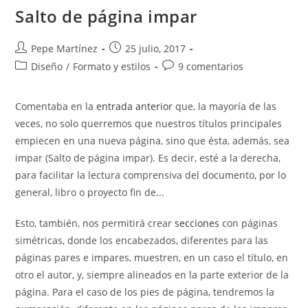
Salto de página impar
Autor
Publicación
Pepe Martínez
25 julio, 2017
de
de
Categoría
Comentarios
Diseño
/
Formato y estilos
9 comentarios
la
la
de
de
entrada:
entrada:
la
la
Comentaba en la
entrada anterior
que, la mayoría de las
entrada:
entrada:
veces, no solo querremos que nuestros títulos principales
empiecen en una nueva página, sino que ésta, además, sea
impar (Salto de página impar). Es decir, esté a la derecha,
para facilitar la lectura comprensiva del documento, por lo
general, libro o proyecto fin de...
Esto, también, nos permitirá crear
secciones
con páginas
simétricas, donde los encabezados, diferentes para las
páginas pares e impares, muestren, en un caso el título, en
otro el autor, y, siempre alineados en la parte exterior de la
página. Para el caso de los pies de página, tendremos la