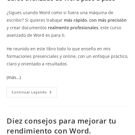
¿Sigues usando Word como si fuera una máquina de
escribir? Si quieres trabajar
más rápido
,
con más precisión
y crear documentos
realmente profesionales
, este curso
avanzado de Word es para ti.
He reunido en este libro todo lo que enseño en mis
formaciones presenciales y online, con un enfoque práctico,
claro y orientado a resultados.
(más…)
Curso
Continuar Leyendo
Avanzado
De
Word
Paso
A
Paso:
Diez consejos para mejorar tu
Domina
Word
rendimiento con Word.
Como
Un