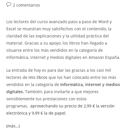
de
de
de
Comentarios
2 comentarios
la
la
la
de
entrada:
entrada:
entrada:
la
Los lectores del curso avanzado paso a paso de Word y
entrada:
Excel se muestran muy satisfechos con el contenido, la
claridad de las explicaciones y la utilidad práctica del
material. Gracias a su apoyo, los libros han llegado a
situarse entre los más vendidos en la categoría de
Informática, internet y medios digitales en Amazon España.
La entrada de hoy es para dar las gracias a los casi mil
lectores de
mis libros
que los han colocado entre los más
vendidos en la categoría de
Informática, internet y medios
digitales.
También, para invitarte a que mejores
sensiblemente tus prestaciones con estos
programas,
aprovechando su precio de 2,99 € la versión
electrónica y 9,99 € la de papel
.
(más…)