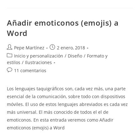
Para
Mejorar
Tu
Rendimiento
Con
Añadir emoticonos (emojis) a
Word.
Word
Autor
Publicación
Pepe Martínez
2 enero, 2018
de
de
Categoría
Inicio y personalización
/
Diseño
/
Formato y
la
la
de
estilos
/
Ilustraciones
entrada:
entrada:
la
Comentarios
11 comentarios
entrada:
de
la
Los lenguajes taquigráficos son, cada vez más, una parte
entrada:
esencial de la comunicación, sobre todo con dispositivos
móviles. El uso de estos lenguajes abreviados es cada vez
más universal. El más conocido de todos el el de
emoticonos. En esta entrada veremos como Añadir
emoticonos (emojis) a Word