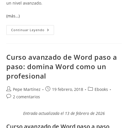
un nivel avanzado.
(más…)
Contenidos
Continuar Leyendo
De
Mis
Libros
De
Word
Y
Curso avanzado de Word paso a
Excel:
Formatos
paso: domina Word como un
Y
Características
profesional
Autor
Publicación
Categoría
Pepe Martínez
19 febrero, 2018
Ebooks
de
de
de
Comentarios
2 comentarios
la
la
la
de
entrada:
entrada:
entrada:
la
Entrada actualizada el 13 de febrero de 2026
entrada:
Curso avanzado de Word paso a paso