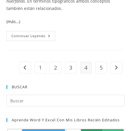
huérfanas
. En términos tipográficos ambos conceptos
también están relacionados.
(más…)
Control
Continuar Leyendo
De
Líneas
Viudas
Y
Huérfanas
1
2
3
4
5
Ir a la página anterior
Ir a la 
BUSCAR
Pul
Es
par
Aprende Word Y Excel Con Mis Libros Recién Editados
cer
el