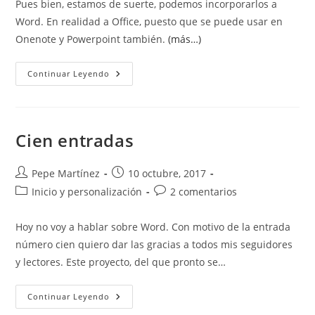
Pues bien, estamos de suerte, podemos incorporarlos a
Word. En realidad a Office, puesto que se puede usar en
Onenote y Powerpoint también.
(más…)
Añadir
Continuar Leyendo
Emoticonos
(emojis)
A
Word
Cien entradas
Autor
Publicación
Pepe Martínez
10 octubre, 2017
de
de
Categoría
Comentarios
Inicio y personalización
2 comentarios
la
la
de
de
entrada:
entrada:
la
la
Hoy no voy a hablar sobre Word. Con motivo de la entrada
entrada:
entrada:
número cien quiero dar las gracias a todos mis seguidores
y lectores. Este proyecto, del que pronto se…
Cien
Continuar Leyendo
Entradas