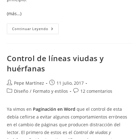
(más…)
Salto
Continuar Leyendo
De
Página
Anterior
Control de líneas viudas y
huérfanas
Autor
Publicación
Pepe Martínez
11 julio, 2017
de
de
Categoría
Comentarios
Diseño
/
Formato y estilos
12 comentarios
la
la
de
de
entrada:
entrada:
la
la
Ya vimos en
Paginación en Word
que el control de esta
entrada:
entrada:
debía ceñirse a evitar algunos comportamientos erróneos
en el cambio de páginas que producen distracción del
lector. El primero de estos es el
Control de viudas y