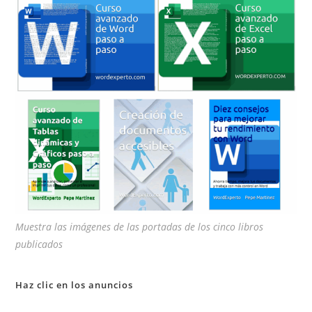
pan
de
bú
Muestra las imágenes de las portadas de los cinco libros
publicados
Haz clic en los anuncios