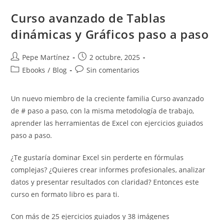
Word:
Guía
Curso avanzado de Tablas
Completa
Para
dinámicas y Gráficos paso a paso
Entenderlos
Y
Dominarlos
Autor
Publicación
Pepe Martínez
2 octubre, 2025
de
de
Categoría
Comentarios
Ebooks
/
Blog
Sin comentarios
la
la
de
de
entrada:
entrada:
la
la
Un nuevo miembro de la creciente familia Curso avanzado
entrada:
entrada:
de # paso a paso, con la misma metodología de trabajo,
aprender las herramientas de Excel con ejercicios guiados
paso a paso.
¿Te gustaría dominar Excel sin perderte en fórmulas
complejas? ¿Quieres crear informes profesionales, analizar
datos y presentar resultados con claridad? Entonces este
curso en formato libro es para ti.
Con más de 25 ejercicios guiados y 38 imágenes