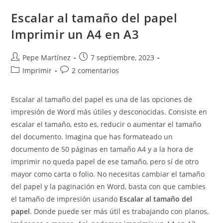
Imprimen
En
Escalar al tamaño del papel
PDF
Imprimir un A4 en A3
Autor
Publicación
Pepe Martínez
7 septiembre, 2023
de
de
Categoría
Comentarios
Imprimir
2 comentarios
la
la
de
de
entrada:
entrada:
la
la
Escalar al tamaño del papel es una de las opciones de
entrada:
entrada:
impresión de Word más útiles y desconocidas. Consiste en
escalar el tamaño, esto es, reducir o aumentar el tamaño
del documento. Imagina que has formateado un
documento de 50 páginas en tamaño A4 y a la hora de
imprimir no queda papel de ese tamaño, pero sí de otro
mayor como carta o folio. No necesitas cambiar el tamaño
del papel y la paginación en Word, basta con que cambies
el tamaño de impresión usando
Escalar al tamaño del
papel
. Donde puede ser más útil es trabajando con planos,