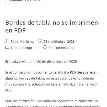
Excel
Bordes de tabla no se imprimen
en PDF
Autor
Publicación
Pepe Martínez
23 noviembre, 2023
de
de
Categoría
Comentarios
Tablas
/
Imprimir
Sin comentarios
la
la
de
de
entrada:
entrada:
la
la
Entrada revisada el 20 de diciembre de 2025
entrada:
entrada:
Si al convertir un documento de Word a PDF desaparecen
algunos bordes de tabla, no estás solo. Es un problema
muy común y la solución no está en Word, sino en el visor
PDF.
Que los bordes de una tabla no aparezcan al convertir un
documento de Word a PDF es un problema muy recurrente