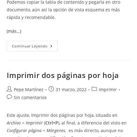
Podemos copiar la tabla de contenido y pegarla en otro
documento, aún así la opción de vista esquema es más
rápida y recomendable.
(más…)
Imprimir
Continuar Leyendo
Un
Esquema
Del
Documento
Imprimir dos páginas por hoja
Autor
Publicación
Categoría
Pepe Martínez
31 marzo, 2022
Imprimir
de
de
de
Comentarios
Sin comentarios
la
la
la
de
entrada:
entrada:
entrada:
la
Este ajuste, Imprimir dos páginas por hoja, situado en
entrada:
Archivo > Imprimir
(
Ctrl+P
), al final, a diferencia del visto en
Configurar página > Márgenes
, es más directo, aunque no