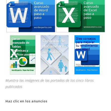
pan
de
bú
Muestra las imágenes de las portadas de los cinco libros
publicados
Haz clic en los anuncios