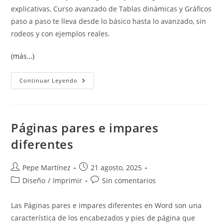
explicativas, Curso avanzado de Tablas dinámicas y Gráficos
paso a paso te lleva desde lo básico hasta lo avanzado, sin
rodeos y con ejemplos reales.
(más…)
Curso
Continuar Leyendo
Avanzado
De
Tablas
Dinámicas
Y
Gráficos
Páginas pares e impares
Paso
A
diferentes
Paso
Autor
Publicación
Pepe Martínez
21 agosto, 2025
de
de
Categoría
Comentarios
Diseño
/
Imprimir
Sin comentarios
la
la
de
de
entrada:
entrada:
la
la
Las Páginas pares e impares diferentes en Word son una
entrada:
entrada:
característica de los encabezados y pies de página que