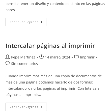
permite tener un diseño y contenido distinto en las páginas
pares…
Páginas
Continuar Leyendo
Pares
E
Impares
Diferentes
Intercalar páginas al imprimir
Autor
Publicación
Categoría
Pepe Martínez
14 marzo, 2024
Imprimir
de
de
de
Comentarios
Sin comentarios
la
la
la
de
entrada:
entrada:
entrada:
la
Cuando imprimimos más de una copia de documentos de
entrada:
más de una página podemos hacerlo de dos formas:
Intercalando, o no, las páginas al imprimir. Con Intercalar
páginas al imprimir…
Intercalar
Continuar Leyendo
Páginas