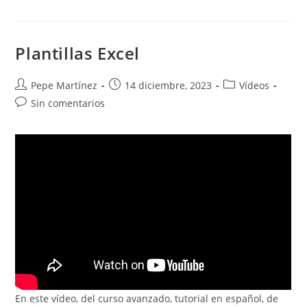
Al
Imprimir
Plantillas Excel
Autor
Publicación
Categoría
Pepe Martínez
14 diciembre, 2023
Vídeos
de
de
de
Comentarios
Sin comentarios
la
la
la
de
entrada:
entrada:
entrada:
la
entrada:
En este vídeo, del curso avanzado, tutorial en español, de