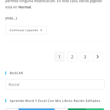
permite ninguna modificación. En este caso,
Varias páginas
está en
Normal
.
(más…)
Imprimir
Continuar Leyendo
Dos
Páginas
Por
Hoja
1
2
3
Ir a la 
BUSCAR
Pul
Es
par
Aprende Word Y Excel Con Mis Libros Recién Editados
cer
el