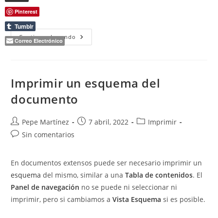
Pinterest
(más…)
Tumblr
Error
Continuar Leyendo
Correo Electrónico
Al
Convertir
Archivo
Word
A
PDF
Imprimir un esquema del
documento
Autor
Publicación
Categoría
Pepe Martínez
7 abril, 2022
Imprimir
de
de
de
Comentarios
Sin comentarios
la
la
la
de
entrada:
entrada:
entrada:
la
En documentos extensos puede ser necesario imprimir un
entrada:
esquema
del mismo, similar a una
Tabla de contenidos
. El
Panel de navegación
no se puede ni seleccionar ni
imprimir, pero si cambiamos a
Vista Esquema
si es posible.