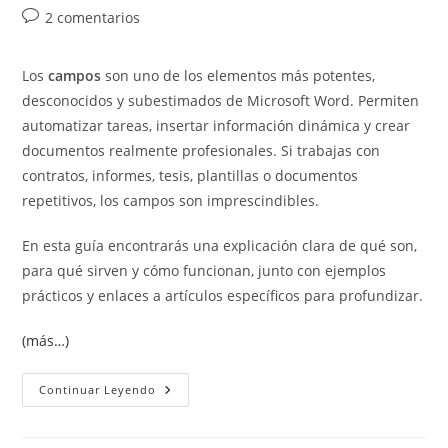
de
de
de
Comentarios
2 comentarios
la
la
la
de
entrada:
entrada:
entrada:
la
Los
campos
son uno de los elementos más potentes,
entrada:
desconocidos y subestimados de Microsoft Word. Permiten
automatizar tareas, insertar información dinámica y crear
documentos realmente profesionales. Si trabajas con
contratos, informes, tesis, plantillas o documentos
repetitivos, los campos son imprescindibles.
En esta guía encontrarás una explicación clara de qué son,
para qué sirven y cómo funcionan, junto con ejemplos
prácticos y enlaces a artículos específicos para profundizar.
(más…)
Qué
Continuar Leyendo
Son
Los
Campos
En