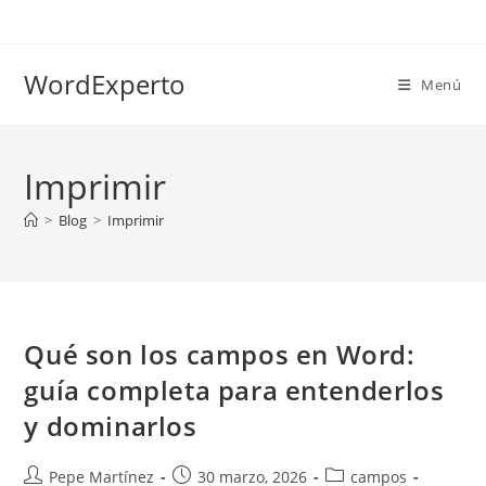
Ir
al
contenido
WordExperto
Menú
Imprimir
>
Blog
>
Imprimir
Qué son los campos en Word:
guía completa para entenderlos
y dominarlos
Autor
Publicación
Categoría
Pepe Martínez
30 marzo, 2026
campos