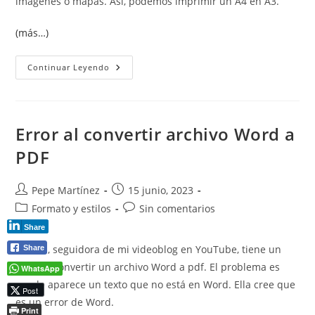
imágenes o mapas. Así, podemos imprimir un A4 en A3.
(más…)
Escalar
Continuar Leyendo
Al
Tamaño
Del
Papel
Imprimir
Un
Error al convertir archivo Word a
A4
En
PDF
A3
Autor
Publicación
Pepe Martínez
15 junio, 2023
de
de
Categoría
Comentarios
Formato y estilos
Sin comentarios
la
la
de
de
Share
entrada:
entrada:
la
la
Camila, seguidora de mi videoblog en YouTube, tiene un
Share
entrada:
entrada:
error al convertir un archivo Word a pdf. El problema es
WhatsApp
que le aparece un texto que no está en Word. Ella cree que
Post
es un error de Word.
Print