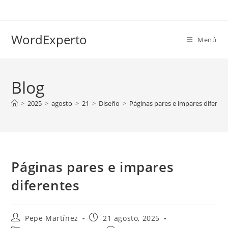
Ir
al
contenido
WordExperto
Menú
Blog
>
2025
>
agosto
>
21
>
Diseño
>
Páginas pares e impares diferen
Páginas pares e impares
diferentes
Autor
Publicación
Pepe Martínez
21 agosto, 2025
de
de