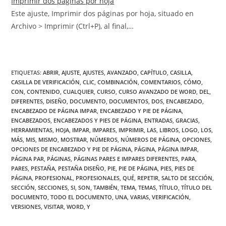
Imprimir dos páginas por hoja
Este ajuste, Imprimir dos páginas por hoja, situado en
Archivo > Imprimir (Ctrl+P), al final,…
ETIQUETAS
:
ABRIR
,
AJUSTE
,
AJUSTES
,
AVANZADO
,
CAPÍTULO
,
CASILLA
,
CASILLA DE VERIFICACIÓN
,
CLIC
,
COMBINACIÓN
,
COMENTARIOS
,
CÓMO
,
CON
,
CONTENIDO
,
CUALQUIER
,
CURSO
,
CURSO AVANZADO DE WORD
,
DEL
,
DIFERENTES
,
DISEÑO
,
DOCUMENTO
,
DOCUMENTOS
,
DOS
,
ENCABEZADO
,
ENCABEZADO DE PÁGINA IMPAR
,
ENCABEZADO Y PIE DE PÁGINA
,
ENCABEZADOS
,
ENCABEZADOS Y PIES DE PÁGINA
,
ENTRADAS
,
GRACIAS
,
HERRAMIENTAS
,
HOJA
,
IMPAR
,
IMPARES
,
IMPRIMIR
,
LAS
,
LIBROS
,
LOGO
,
LOS
,
MÁS
,
MIS
,
MISMO
,
MOSTRAR
,
NÚMEROS
,
NÚMEROS DE PÁGINA
,
OPCIONES
,
OPCIONES DE ENCABEZADO Y PIE DE PÁGINA
,
PÁGINA
,
PÁGINA IMPAR
,
PÁGINA PAR
,
PÁGINAS
,
PÁGINAS PARES E IMPARES DIFERENTES
,
PARA
,
PARES
,
PESTAÑA
,
PESTAÑA DISEÑO
,
PIE
,
PIE DE PÁGINA
,
PIES
,
PIES DE
PÁGINA
,
PROFESIONAL
,
PROFESIONALES
,
QUÉ
,
REPETIR
,
SALTO DE SECCIÓN
,
SECCIÓN
,
SECCIONES
,
SI
,
SON
,
TAMBIÉN
,
TEMA
,
TEMAS
,
TÍTULO
,
TÍTULO DEL
DOCUMENTO
,
TODO EL DOCUMENTO
,
UNA
,
VARIAS
,
VERIFICACIÓN
,
VERSIONES
,
VISITAR
,
WORD
,
Y