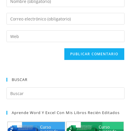
tu
nombre
Introduce
o
tu
nombre
dirección
Introduce
de
de
la
usuario
correo
URL
para
electrónico
de
comentar
para
tu
comentar
web
(opcional)
BUSCAR
Pul
Es
par
Aprende Word Y Excel Con Mis Libros Recién Editados
cer
el
pan