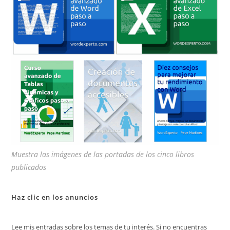
de
bú
Muestra las imágenes de las portadas de los cinco libros
publicados
Haz clic en los anuncios
Lee mis entradas sobre los temas de tu interés. Si no encuentras