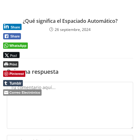
¿Qué significa el Espaciado Automático?
Share
26 septiembre, 2024
Share
WhatsApp
Post
Print
Deja una respuesta
Pinterest
Tumblr
Comentario
Correo Electrónico
Introduce