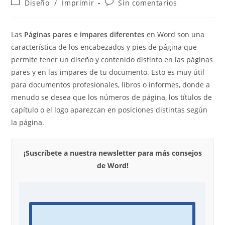
Categoría
Comentarios
Diseño
/
Imprimir
Sin comentarios
la
la
de
de
entrada:
entrada:
la
la
entrada:
entrada:
Las
Páginas pares e impares diferentes
en Word son una
característica de los encabezados y pies de página que
permite tener un diseño y contenido distinto en las páginas
pares y en las impares de tu documento. Esto es muy útil
para documentos profesionales, libros o informes, donde a
menudo se desea que los números de página, los títulos de
capítulo o el logo aparezcan en posiciones distintas según
la página.
¡Suscríbete a nuestra newsletter para más consejos
de Word!