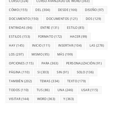
CURSO
(324)
CURSO AVANZADO DE WORD
(363)
CÓMO
(155)
DEL
(304)
DESDE
(166)
DISEÑO
(97)
DOCUMENTO
(150)
DOCUMENTOS
(121)
DOS
(129)
ENTRADAS
(96)
ENTRE
(131)
ESTILO
(85)
ESTILOS
(153)
FORMATO
(172)
HACER
(99)
HAY
(145)
INICIO
(111)
INSERTAR
(104)
LAS
(278)
LOS
(297)
MISMO
(95)
MÁS
(199)
OPCIONES
(115)
PARA
(363)
PERSONALIZACIÓN
(91)
PÁGINA
(110)
SI
(303)
SIN
(91)
SOLO
(136)
TAMBIÉN
(202)
TEMAS
(334)
TEXTO
(179)
TODOS
(110)
TUS
(86)
UNA
(246)
USAR
(115)
VISITAR
(144)
WORD
(363)
Y
(363)