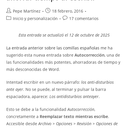
Autor
Publicación
Pepe Martínez
18 febrero, 2016
de
de
Categoría
Comentarios
Inicio y personalización
17 comentarios
la
la
de
de
entrada:
entrada:
la
la
Esta entrada se actualizó el 12 de octubre de 2025
entrada:
entrada:
La entrada anterior sobre las comillas españolas
me ha
sugerido esta nueva entrada sobre
Autocorrección
, una de
las funcionalidades más potentes, ahorradoras de tiempo y
más desconocidas de Word.
Intentad escribir en un nuevo párrafo:
los anti-disturbios
ante ayer
. No se puede, al terminar y pulsar la barra
espaciadora, aparece:
Los antidisturbios anteayer
.
Esto se debe a la funcionalidad
Autocorrección
,
concretamente a
Reemplazar texto mientras escribe
.
Accesible desde
Archivo > Opciones > Revisión > Opciones de