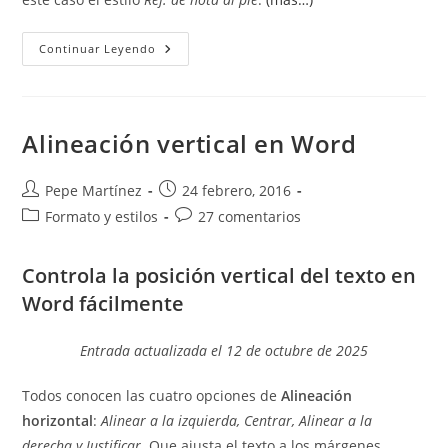
Referenciar
Continuar Leyendo
Varias
Veces
A
La
Misma
Nota
Alineación vertical en Word
Al
Pie
O
Nota
Autor
Publicación
Pepe Martínez
24 febrero, 2016
Al
de
de
Categoría
Comentarios
Formato y estilos
Final
27 comentarios
la
la
de
de
entrada:
entrada:
la
la
Controla la posición vertical del texto en
entrada:
entrada:
Word fácilmente
Entrada actualizada el 12 de octubre de 2025
Todos conocen las cuatro opciones de
Alineación
horizontal
:
Alinear a la izquierda, Centrar, Alinear a la
derecha y Justificar
. Que ajusta el texto a los márgenes