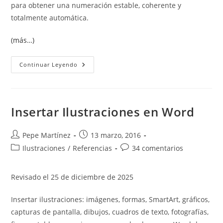
para obtener una numeración estable, coherente y
totalmente automática.
(más…)
Listas
Continuar Leyendo
Multinivel
En
Word:
Cómo
Crear
Y
Insertar Ilustraciones en Word
Controlar
La
Numeración
Correctamente
Autor
Publicación
Pepe Martínez
13 marzo, 2016
de
de
Categoría
Comentarios
Ilustraciones
/
Referencias
34 comentarios
la
la
de
de
entrada:
entrada:
la
la
Revisado el 25 de diciembre de 2025
entrada:
entrada:
Insertar ilustraciones: imágenes, formas, SmartArt, gráficos,
capturas de pantalla, dibujos, cuadros de texto, fotografías,