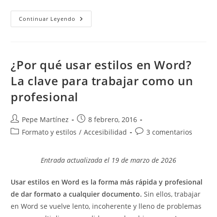
Cómo
Continuar Leyendo
Insertar
Comillas
Españolas
(«
»)
En
¿Por qué usar estilos en Word?
Word
Fácilmente
La clave para trabajar como un
profesional
Autor
Publicación
Pepe Martínez
8 febrero, 2016
de
de
Categoría
Comentarios
Formato y estilos
/
Accesibilidad
3 comentarios
la
la
de
de
entrada:
entrada:
la
la
Entrada actualizada el 19 de marzo de 2026
entrada:
entrada:
Usar estilos en Word es la forma más rápida y profesional
de dar formato a cualquier documento.
Sin ellos, trabajar
en Word se vuelve lento, incoherente y lleno de problemas