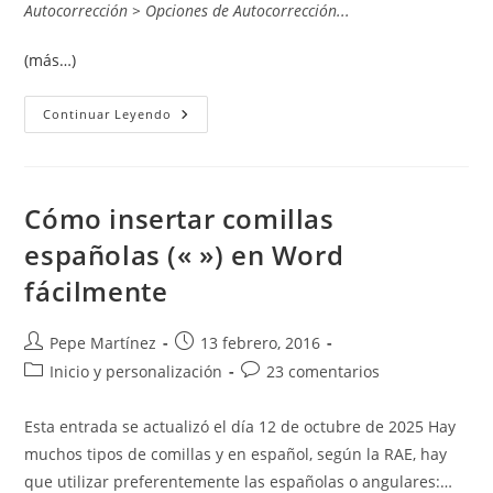
Autocorrección > Opciones de Autocorrección...
(más…)
Autocorrección
Continuar Leyendo
En
Word:
Cómo
Ahorrar
Tiempo
Al
Cómo insertar comillas
Escribir
españolas (« ») en Word
fácilmente
Autor
Publicación
Pepe Martínez
13 febrero, 2016
de
de
Categoría
Comentarios
Inicio y personalización
23 comentarios
la
la
de
de
entrada:
entrada:
la
la
Esta entrada se actualizó el día 12 de octubre de 2025 Hay
entrada:
entrada:
muchos tipos de comillas y en español, según la RAE, hay
que utilizar preferentemente las españolas o angulares:…