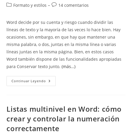
de
de
Categoría
Comentarios
Formato y estilos
14 comentarios
la
la
de
de
entrada:
entrada:
la
la
Word decide por su cuenta y riesgo cuando dividir las
entrada:
entrada:
líneas de texto y la mayoría de las veces lo hace bien. Hay
ocasiones, sin embargo, en que hay que mantener una
misma palabra, o dos, juntas en la misma línea o varias
líneas juntas en la misma página. Bien, en estos casos
Word también dispone de las funcionalidades apropiadas
para Conservar texto junto.
(más…)
Conservar
Continuar Leyendo
Texto
Junto.
Nonbreaking
Space,
Hyphen
And
Listas multinivel en Word: cómo
Lines
crear y controlar la numeración
correctamente