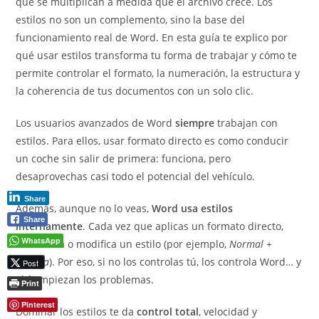
que se multiplican a medida que el archivo crece. Los
estilos no son un complemento, sino la base del
funcionamiento real de Word. En esta guía te explico por
qué usar estilos transforma tu forma de trabajar y cómo te
permite controlar el formato, la numeración, la estructura y
la coherencia de tus documentos con un solo clic.
Los usuarios avanzados de Word
siempre
trabajan con
estilos. Para ellos, usar formato directo es como conducir
un coche sin salir de primera: funciona, pero
desaprovechas casi todo el potencial del vehículo.
Share
Además, aunque no lo veas,
Word usa estilos
Share
internamente
. Cada vez que aplicas un formato directo,
WhatsApp
Word crea o modifica un estilo (por ejemplo,
Normal +
Negrita
). Por eso, si no los controlas tú, los controla Word… y
Post
ahí empiezan los problemas.
Print
Pinterest
Dominar los estilos te da
control total
, velocidad y