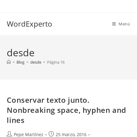
Ir
al
contenido
WordExperto
Menú
desde
>
Blog
>
desde
>
Página 16
Conservar texto junto.
Nonbreaking space, hyphen and
lines
Autor
Publicación
Pepe Martínez
25 marzo, 2016