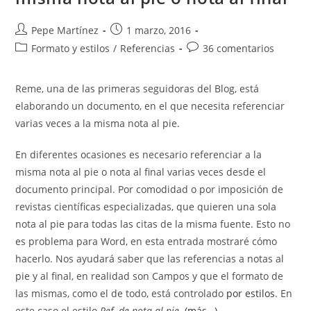
Autor
Publicación
Pepe Martínez
1 marzo, 2016
de
de
Categoría
Comentarios
Formato y estilos
/
Referencias
36 comentarios
la
la
de
de
entrada:
entrada:
la
la
Reme, una de las primeras seguidoras del Blog, está
entrada:
entrada:
elaborando un documento, en el que necesita referenciar
varias veces a la misma nota al pie.
En diferentes ocasiones es necesario referenciar a la
misma nota al pie o nota al final varias veces desde el
documento principal. Por comodidad o por imposición de
revistas científicas especializadas, que quieren una sola
nota al pie para todas las citas de la misma fuente. Esto no
es problema para Word, en esta entrada mostraré cómo
hacerlo. Nos ayudará saber que las referencias a notas al
pie y al final, en realidad son Campos y que el formato de
las mismas, como el de todo, está controlado
por estilos
. En
este caso el estilo
Ref. de nota al pie
.
(más…)