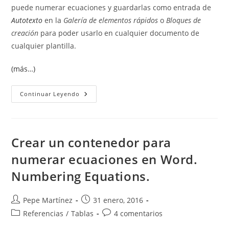
puede numerar ecuaciones y guardarlas como entrada de
Autotexto
en la
Galería de elementos rápidos
o
Bloques de
creación
para poder usarlo en cualquier documento de
cualquier plantilla.
(más…)
Numerar
Continuar Leyendo
Ecuaciones
Automáticamente
En
Word
Crear un contenedor para
numerar ecuaciones en Word.
Numbering Equations.
Autor
Publicación
Pepe Martínez
31 enero, 2016
de
de
Categoría
Comentarios
Referencias
/
Tablas
4 comentarios
la
la
de
de