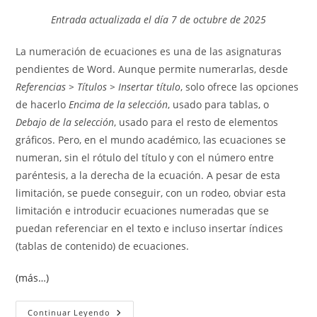
entrada:
entrada:
la
la
Entrada actualizada el día 7 de octubre de 2025
entrada:
entrada:
La numeración de ecuaciones es una de las asignaturas
pendientes de Word. Aunque permite numerarlas, desde
Referencias > Títulos > Insertar título
, solo ofrece las opciones
de hacerlo
Encima de la selección
, usado para tablas, o
Debajo de la selección
, usado para el resto de elementos
gráficos. Pero, en el mundo académico, las ecuaciones se
numeran, sin el rótulo del título y con el número entre
paréntesis, a la derecha de la ecuación. A pesar de esta
limitación, se puede conseguir, con un rodeo, obviar esta
limitación e introducir ecuaciones numeradas que se
puedan referenciar en el texto e incluso insertar índices
(tablas de contenido) de ecuaciones.
(más…)
Crear
Continuar Leyendo