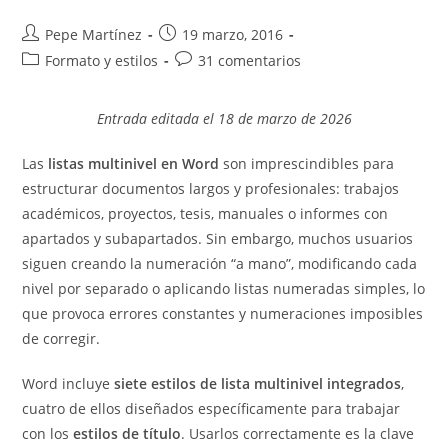
Autor
Publicación
Pepe Martínez
19 marzo, 2016
de
de
Categoría
Comentarios
Formato y estilos
31 comentarios
la
la
de
de
entrada:
entrada:
la
la
Entrada editada el 18 de marzo de 2026
entrada:
entrada:
Las
listas multinivel en Word
son imprescindibles para
estructurar documentos largos y profesionales: trabajos
académicos, proyectos, tesis, manuales o informes con
apartados y subapartados. Sin embargo, muchos usuarios
siguen creando la numeración “a mano”, modificando cada
nivel por separado o aplicando listas numeradas simples, lo
que provoca errores constantes y numeraciones imposibles
de corregir.
Word incluye
siete estilos de lista multinivel integrados
,
cuatro de ellos diseñados específicamente para trabajar
con los
estilos de título
. Usarlos correctamente es la clave