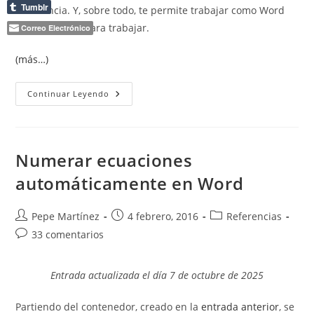
Tumblr
coherencia. Y, sobre todo, te permite trabajar como Word
está diseñado para trabajar.
Correo Electrónico
(más…)
¿Por
Continuar Leyendo
Qué
Usar
Estilos
En
Word?
La
Numerar ecuaciones
Clave
Para
automáticamente en Word
Trabajar
Como
Un
Profesional
Autor
Publicación
Categoría
Pepe Martínez
4 febrero, 2016
Referencias
de
de
de
Comentarios
33 comentarios
la
la
la
de
entrada:
entrada:
entrada:
la
Entrada actualizada el día 7 de octubre de 2025
entrada:
Partiendo del contenedor, creado en la
entrada anterior
, se