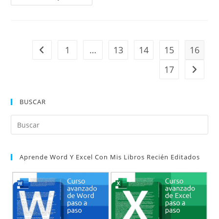
Un
Contenedor
Para
Numerar
Ecuaciones
En
Word.
1
…
13
14
15
16
Ir a la página anterior
Numbering
Equations.
17
Ir a la 
BUSCAR
Pul
Es
par
Aprende Word Y Excel Con Mis Libros Recién Editados
cer
el
pan
de
bú