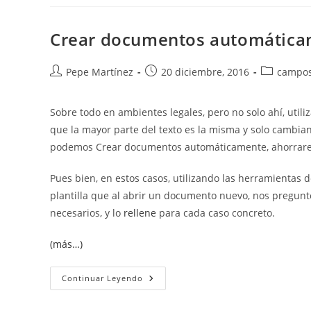
Para
Realizar
Tarjetas
De
Crear documentos automática
Visita
O
De
Identificación.
Autor
Publicación
Categoría
Pepe Martínez
20 diciembre, 2016
campo
Customize
de
de
de
Labels
la
la
la
Sobre todo en ambientes legales, pero no solo ahí, uti
entrada:
entrada:
entrada:
que la mayor parte del texto es la misma y solo cambian 
podemos Crear documentos automáticamente, ahorrare
Pues bien, en estos casos, utilizando las herramientas 
plantilla que al abrir un documento nuevo, nos pregunt
necesarios, y lo
rellene
para cada caso concreto.
(más…)
Crear
Continuar Leyendo
Documentos
Automáticamente
Con