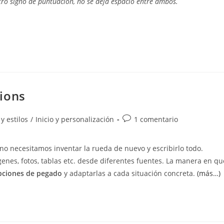
 otro signo de puntuación, no se deja espacio entre ambos.
ions
Comentarios
y estilos
/
Inicio y personalización
1 comentario
de
la
o necesitamos inventar la rueda de nuevo y escribirlo todo.
entrada:
nes, fotos, tablas etc. desde diferentes fuentes. La manera en qu
ciones de pegado
y adaptarlas a cada situación concreta.
(más…)