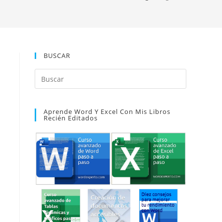
BUSCAR
Pulsa
Escape
para
Aprende Word Y Excel Con Mis Libros
cerrar
Recién Editados
el
panel
de
búsqueda.