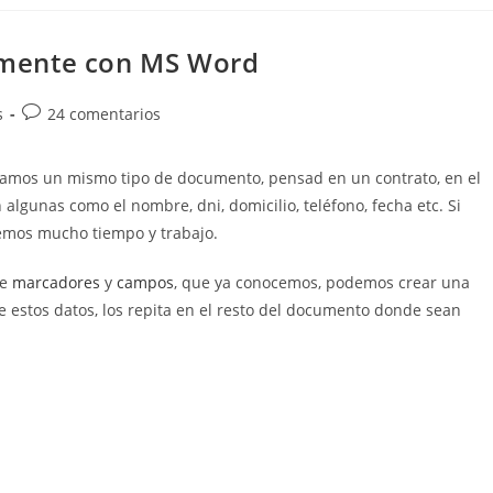
mente con MS Word
Comentarios
s
24 comentarios
de
la
lizamos un mismo tipo de documento, pensad en un contrato, en el
entrada:
algunas como el nombre, dni, domicilio, teléfono, fecha etc. Si
mos mucho tiempo y trabajo.
de
marcadores
y
campos
, que ya conocemos, podemos crear una
e estos datos, los repita en el resto del documento donde sean