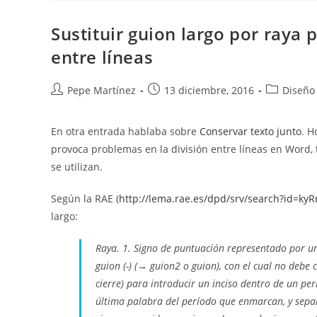
MS
Word
Sustituir guion largo por raya 
entre líneas
Autor
Publicación
Categoría
Pepe Martínez
13 diciembre, 2016
Diseño
de
de
de
la
la
la
En otra entrada hablaba sobre
Conservar texto junto
. H
entrada:
entrada:
entrada:
provoca problemas en la división entre líneas en Word, t
se utilizan.
Según la RAE (
http://lema.rae.es/dpd/srv/search?id=k
largo:
Raya. 1. Signo de puntuación representado por un
guion (-) (→ guion2 o guion), con el cual no debe
cierre) para introducir un inciso dentro de un pe
última palabra del período que enmarcan, y separ