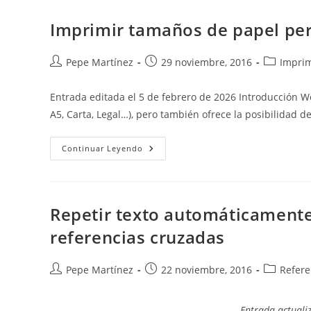
Options
Imprimir tamaños de papel pe
Autor
Publicación
Categoría
Pepe Martínez
29 noviembre, 2016
Imprim
de
de
de
la
la
la
Entrada editada el 5 de febrero de 2026 Introducción W
entrada:
entrada:
entrada:
A5, Carta, Legal…), pero también ofrece la posibilidad d
Imprimir
Continuar Leyendo
Tamaños
De
Papel
Personalizados
Repetir texto automáticament
referencias cruzadas
Autor
Publicación
Categoría
Pepe Martínez
22 noviembre, 2016
Refere
de
de
de
la
la
la
Entrada actuali