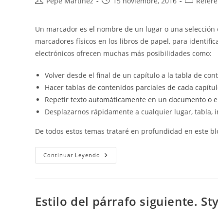
Autor
Publicación
Categoría
Pepe Martínez
15 noviembre, 2016
Refere
de
de
de
la
la
la
Un marcador es el nombre de un lugar o una selección 
entrada:
entrada:
entrada:
marcadores físicos en los libros de papel, para identifi
electrónicos ofrecen muchas más posibilidades como:
Volver desde el final de un capítulo a la tabla de con
Hacer tablas de contenidos parciales de cada capítu
Repetir texto automáticamente en un documento o e
Desplazarnos rápidamente a cualquier lugar, tabla, i
De todos estos temas trataré en profundidad en este bl
Trabajar
Continuar Leyendo
Con
Marcadores.
Bookmarks
Estilo del párrafo siguiente. S