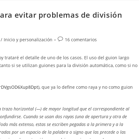
para evitar problemas de división
Comentarios
/
Inicio y personalización
16 comentarios
de
la
oy trataré el detalle de uno de los casos. El uso del guion largo
entrada:
anto si se utilizan guiones para la división automática, como si no
yRrDVgsOD6Xup8Dpt
), que ya lo define como raya y no como guion
 trazo horizontal (—) de mayor longitud que el correspondiente al
 confundirse. Cuando se usan dos rayas (una de apertura y otra de
ríodo más extenso, estas se escriben pegadas a la primera y a la
adas por un espacio de la palabra o signo que las precede o las