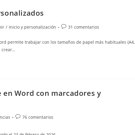
rsonalizados
Comentarios
ir
/
Inicio y personalización
31 comentarios
de
la
ord permite trabajar con los tamaños de papel más habituales (A4,
entrada:
e crear…
e en Word con marcadores y
Comentarios
ncias
76 comentarios
de
la
zada el 23 de febrero de 2026