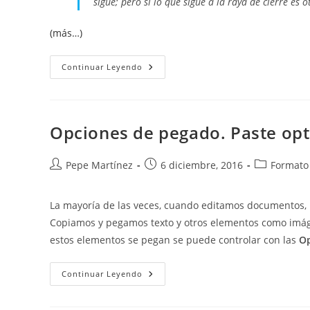
sigue; pero si lo que sigue a la raya de cierre es
(más…)
Sustituir
Continuar Leyendo
Guion
Largo
Por
Raya
Para
Evitar
Opciones de pegado. Paste opt
Problemas
De
División
Entre
Autor
Publicación
Categoría
Pepe Martínez
6 diciembre, 2016
Formato 
Líneas
de
de
de
la
la
la
La mayoría de las veces, cuando editamos documentos, n
entrada:
entrada:
entrada:
Copiamos y pegamos texto y otros elementos como imáge
estos elementos se pegan se puede controlar con las
Op
Opciones
Continuar Leyendo
De
Pegado.
Paste