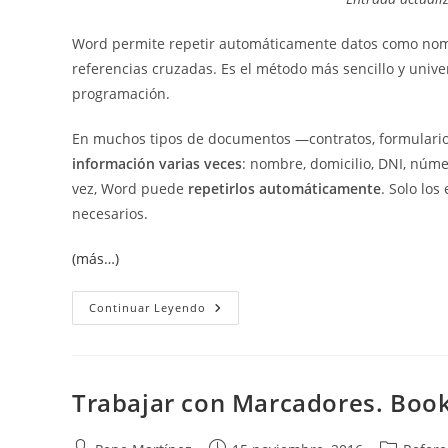
entrada:
entrada:
entrada:
Word permite repetir automáticamente datos como no
referencias cruzadas. Es el método más sencillo y univer
programación.
En muchos tipos de documentos —contratos, formulario
información varias veces
: nombre, domicilio, DNI, núme
vez, Word puede
repetirlos automáticamente
. Solo los
necesarios.
(más…)
Repetir
Continuar Leyendo
Texto
Automáticamente
En
Word
Con
Marcadores
Trabajar con Marcadores. Boo
Y
Referencias
Cruzadas