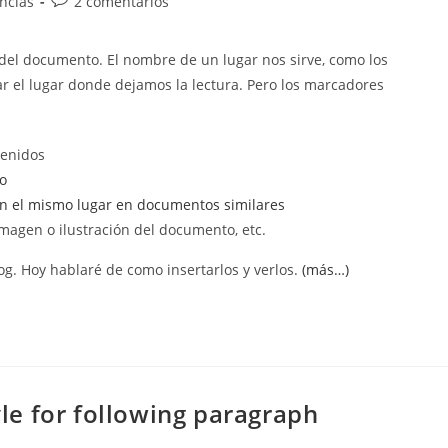
Comentarios
ncias
2 comentarios
de
la
del documento. El nombre de un lugar nos sirve, como los
entrada:
car el lugar donde dejamos la lectura. Pero los marcadores
tenidos
lo
n el mismo lugar en documentos similares
magen o ilustración del documento, etc.
og. Hoy hablaré de como insertarlos y verlos.
(más…)
tyle for following paragraph