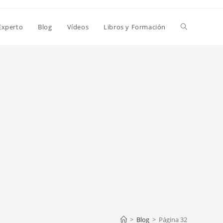
Alternar
Experto
Blog
Vídeos
Libros y Formación
búsqueda
de
la
web
>
Blog
>
Página 32