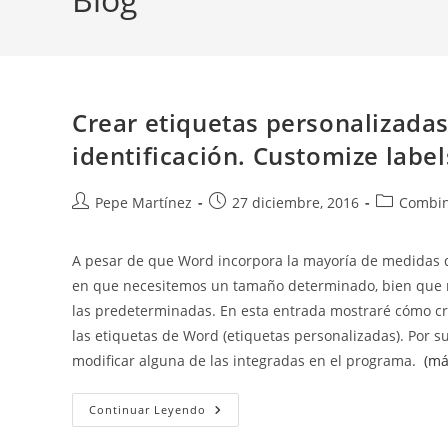
Crear etiquetas personalizadas 
identificación. Customize label
Autor
Publicación
Categoría
Pepe Martínez
27 diciembre, 2016
Combin
de
de
de
la
la
la
A pesar de que Word incorpora la mayoría de medidas d
entrada:
entrada:
entrada:
en que necesitemos un tamaño determinado, bien que n
las predeterminadas. En esta entrada mostraré cómo crea
las etiquetas de Word (etiquetas personalizadas). Por s
modificar alguna de las integradas en el programa.
(má
Crear
Continuar Leyendo
Etiquetas
Personalizadas