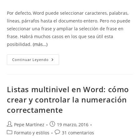
de
de
entrada:
entrada:
la
la
Por defecto, Word puede seleccionar caracteres, palabras,
entrada:
entrada:
líneas, párrafos hasta el documento entero. Pero no puede
seleccionar una frase y ampliar la selección de frase en
frase. Habrá muchos casos en los que sea útil esta
posibilidad.
(más…)
Seleccionar
Continuar Leyendo
Oraciones
O
Frases
(Sentences)
En
Word
Listas multinivel en Word: cómo
crear y controlar la numeración
correctamente
Autor
Publicación
Pepe Martínez
19 marzo, 2016
de
de
Categoría
Comentarios
Formato y estilos
31 comentarios
la
la
de
de