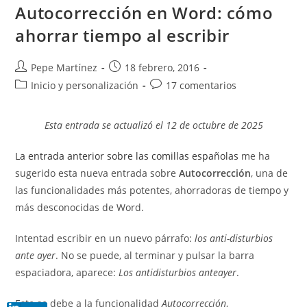
Entonces…
Autocorrección en Word: cómo
Sino
ahorrar tiempo al escribir
Autor
Publicación
Pepe Martínez
18 febrero, 2016
de
de
Categoría
Comentarios
Inicio y personalización
17 comentarios
la
la
de
de
entrada:
entrada:
la
la
Esta entrada se actualizó el 12 de octubre de 2025
entrada:
entrada:
La entrada anterior sobre las comillas españolas
me ha
sugerido esta nueva entrada sobre
Autocorrección
, una de
las funcionalidades más potentes, ahorradoras de tiempo y
más desconocidas de Word.
Intentad escribir en un nuevo párrafo:
los anti-disturbios
ante ayer
. No se puede, al terminar y pulsar la barra
espaciadora, aparece:
Los antidisturbios anteayer
.
Esto se debe a la funcionalidad
Autocorrección
,