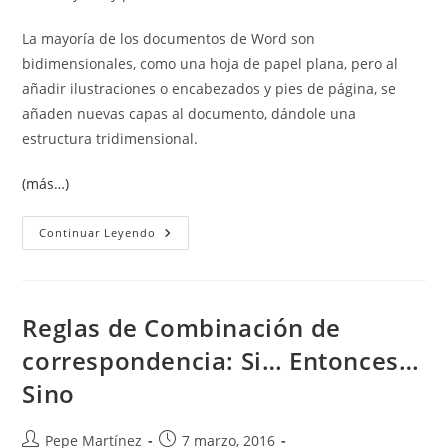
La mayoría de los documentos de Word son
bidimensionales, como una hoja de papel plana, pero al
añadir ilustraciones o encabezados y pies de página, se
añaden nuevas capas al documento, dándole una
estructura tridimensional.
(más…)
Insertar
Continuar Leyendo
Ilustraciones
En
Word
Reglas de Combinación de
correspondencia: Si… Entonces…
Sino
Autor
Publicación
Pepe Martínez
7 marzo, 2016