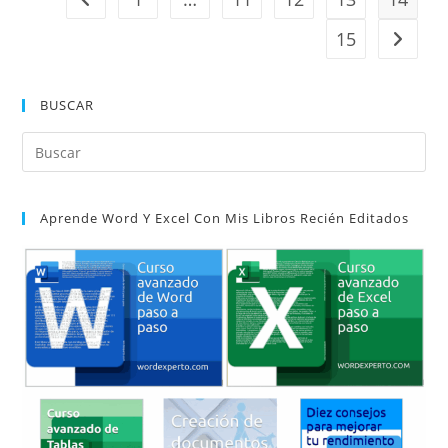
Para
Qué
Sirve
15
Ir a la 
BUSCAR
Pul
Es
par
Aprende Word Y Excel Con Mis Libros Recién Editados
cer
el
pan
de
bú