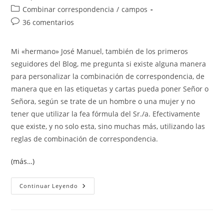
de
de
Categoría
Combinar correspondencia
/
campos
la
la
de
Comentarios
36 comentarios
entrada:
entrada:
la
de
entrada:
la
Mi «hermano» José Manuel, también de los primeros
entrada:
seguidores del Blog, me pregunta si existe alguna manera
para personalizar la combinación de correspondencia, de
manera que en las etiquetas y cartas pueda poner Señor o
Señora, según se trate de un hombre o una mujer y no
tener que utilizar la fea fórmula del Sr./a. Efectivamente
que existe, y no solo esta, sino muchas más, utilizando las
reglas de combinación de correspondencia.
(más…)
Reglas
Continuar Leyendo
De
Combinación
De
Correspondencia:
Si…