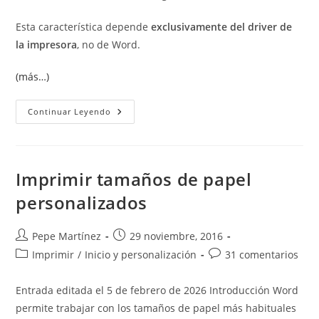
Esta característica depende
exclusivamente del driver de
la impresora
, no de Word.
(más…)
Imprimir
Continuar Leyendo
A4
En
Dos
A5:
Dividir
Una
Imprimir tamaños de papel
Hoja
En
personalizados
Dos
Del
Tamaño
Inferior
Autor
Publicación
Pepe Martínez
29 noviembre, 2016
(también
de
de
A3→A4)
Categoría
Comentarios
Imprimir
/
Inicio y personalización
31 comentarios
la
la
de
de
entrada:
entrada:
la
la
Entrada editada el 5 de febrero de 2026 Introducción Word
entrada:
entrada:
permite trabajar con los tamaños de papel más habituales