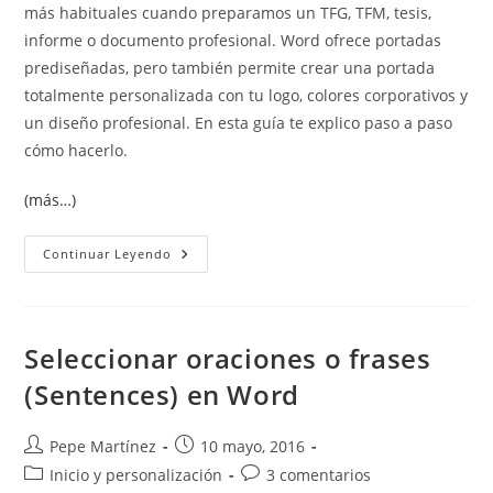
más habituales cuando preparamos un TFG, TFM, tesis,
informe o documento profesional. Word ofrece portadas
prediseñadas, pero también permite crear una portada
totalmente personalizada con tu logo, colores corporativos y
un diseño profesional. En esta guía te explico paso a paso
cómo hacerlo.
(más…)
Cómo
Continuar Leyendo
Hacer
Una
Portada
En
Word
Paso
Seleccionar oraciones o frases
A
Paso
(Sentences) en Word
Autor
Publicación
Pepe Martínez
10 mayo, 2016
de
de
Categoría
Comentarios
Inicio y personalización
3 comentarios
la
la