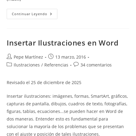
Listas
Continuar Leyendo
Multinivel
En
Word:
Cómo
Crear
Y
Insertar Ilustraciones en Word
Controlar
La
Numeración
Correctamente
Autor
Publicación
Pepe Martínez
13 marzo, 2016
de
de
Categoría
Comentarios
Ilustraciones
/
Referencias
34 comentarios
la
la
de
de
entrada:
entrada:
la
la
Revisado el 25 de diciembre de 2025
entrada:
entrada:
Insertar ilustraciones: imágenes, formas, SmartArt, gráficos,
capturas de pantalla, dibujos, cuadros de texto, fotografías,
figuras, tablas, ecuaciones...se pueden hacer en Word de
dos maneras. Entender esto es fundamental para
solucionar la mayoría de los problemas que se presentan
con el ajuste y posición de tales ilustraciones.