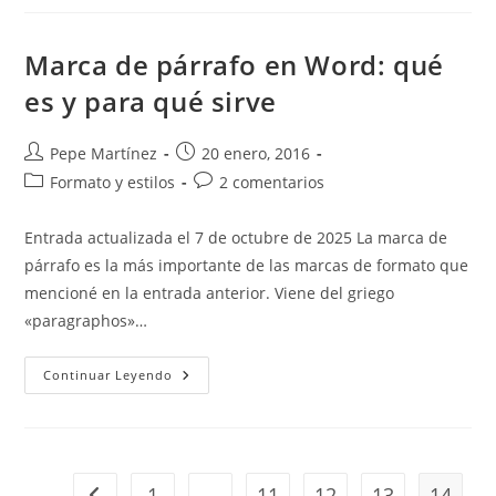
Perdidos
O
No
Guardados
Marca de párrafo en Word: qué
En
Word
es y para qué sirve
Autor
Publicación
Pepe Martínez
20 enero, 2016
de
de
Categoría
Comentarios
Formato y estilos
2 comentarios
la
la
de
de
entrada:
entrada:
la
la
Entrada actualizada el 7 de octubre de 2025 La marca de
entrada:
entrada:
párrafo es la más importante de las marcas de formato que
mencioné en la entrada anterior. Viene del griego
«paragraphos»…
Marca
Continuar Leyendo
De
Párrafo
En
Word:
Qué
Es
Y
1
…
11
12
13
14
Ir a la página anterior