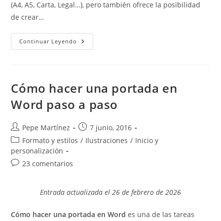
(A4, A5, Carta, Legal…), pero también ofrece la posibilidad
de crear…
Imprimir
Continuar Leyendo
Tamaños
De
Papel
Personalizados
Cómo hacer una portada en
Word paso a paso
Autor
Publicación
Pepe Martínez
7 junio, 2016
de
de
Categoría
Formato y estilos
/
Ilustraciones
/
Inicio y
la
la
de
personalización
entrada:
entrada:
la
Comentarios
23 comentarios
entrada:
de
la
Entrada actualizada el 26 de febrero de 2026
entrada:
Cómo hacer una portada en Word
es una de las tareas