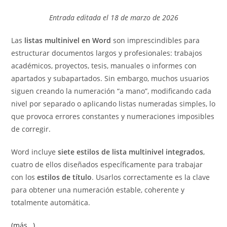
entrada:
entrada:
la
la
Entrada editada el 18 de marzo de 2026
entrada:
entrada:
Las
listas multinivel en Word
son imprescindibles para
estructurar documentos largos y profesionales: trabajos
académicos, proyectos, tesis, manuales o informes con
apartados y subapartados. Sin embargo, muchos usuarios
siguen creando la numeración “a mano”, modificando cada
nivel por separado o aplicando listas numeradas simples, lo
que provoca errores constantes y numeraciones imposibles
de corregir.
Word incluye
siete estilos de lista multinivel integrados
,
cuatro de ellos diseñados específicamente para trabajar
con los
estilos de título
. Usarlos correctamente es la clave
para obtener una numeración estable, coherente y
totalmente automática.
(más…)