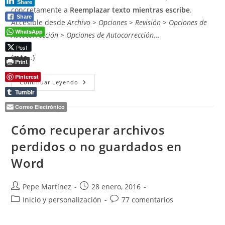
Share
concretamente a
Reemplazar texto mientras escribe
.
Share
Accesible desde
Archivo > Opciones > Revisión > Opciones de
WhatsApp
Autocorrección > Opciones de Autocorrección...
Post
(más…)
Print
Pinterest
Autocorrección
Continuar Leyendo
En
Tumblr
Word:
Cómo
Correo Electrónico
Ahorrar
Tiempo
Al
Cómo recuperar archivos
Escribir
perdidos o no guardados en
Word
Autor
Publicación
Pepe Martínez
28 enero, 2016
de
de
Categoría
Comentarios
Inicio y personalización
77 comentarios
la
la
de
de
entrada:
entrada:
la
la