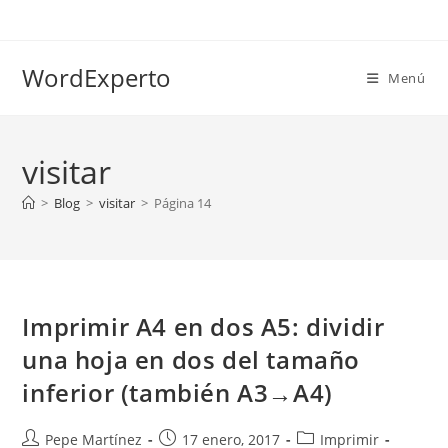
Ir
al
contenido
WordExperto
Menú
visitar
>
Blog
>
visitar
>
Página 14
Imprimir A4 en dos A5: dividir
una hoja en dos del tamaño
inferior (también A3→A4)
Autor
Publicación
Categoría
Pepe Martínez
17 enero, 2017
Imprimir