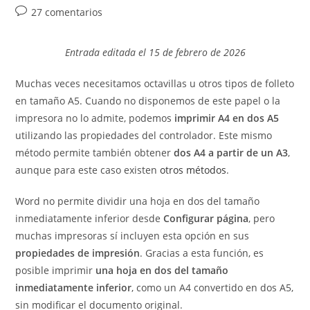
de
de
de
Comentarios
27 comentarios
la
la
la
de
entrada:
entrada:
entrada:
la
Entrada editada el 15 de febrero de 2026
entrada:
Muchas veces necesitamos octavillas u otros tipos de folleto
en tamaño A5. Cuando no disponemos de este papel o la
impresora no lo admite, podemos
imprimir A4 en dos A5
utilizando las propiedades del controlador. Este mismo
método permite también obtener
dos A4 a partir de un A3
,
aunque para este caso existen
otros métodos
.
Word no permite dividir una hoja en dos del tamaño
inmediatamente inferior desde
Configurar página
, pero
muchas impresoras sí incluyen esta opción en sus
propiedades de impresión
. Gracias a esta función, es
posible imprimir
una hoja en dos del tamaño
inmediatamente inferior
, como un A4 convertido en dos A5,
sin modificar el documento original.