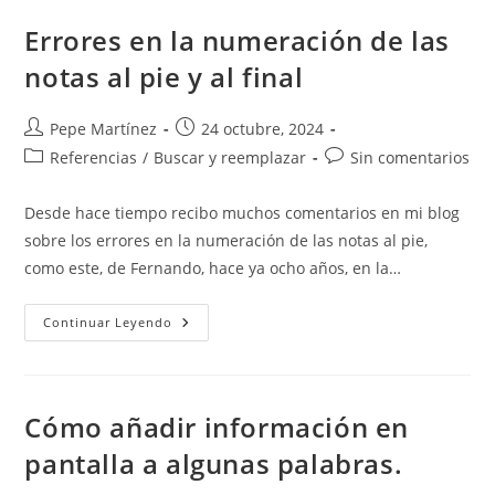
Word:
Guía
Errores en la numeración de las
Completa
Para
notas al pie y al final
Entenderlos
Y
Dominarlos
Autor
Publicación
Pepe Martínez
24 octubre, 2024
de
de
Categoría
Comentarios
Referencias
/
Buscar y reemplazar
Sin comentarios
la
la
de
de
entrada:
entrada:
la
la
Desde hace tiempo recibo muchos comentarios en mi blog
entrada:
entrada:
sobre los errores en la numeración de las notas al pie,
como este, de Fernando, hace ya ocho años, en la…
Errores
Continuar Leyendo
En
La
Numeración
De
Las
Notas
Cómo añadir información en
Al
Pie
pantalla a algunas palabras.
Y
Al
Final