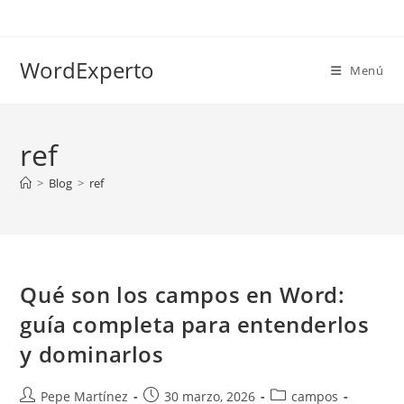
Ir
al
contenido
WordExperto
Menú
ref
>
Blog
>
ref
Qué son los campos en Word:
guía completa para entenderlos
y dominarlos
Autor
Publicación
Categoría
Pepe Martínez
30 marzo, 2026
campos