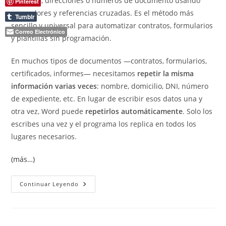
nombres, direcciones o números de documento usando
Pinterest
marcadores y referencias cruzadas. Es el método más
Tumblr
sencillo y universal para automatizar contratos, formularios
Correo Electrónico
y plantillas sin programación.
En muchos tipos de documentos —contratos, formularios,
certificados, informes— necesitamos
repetir la misma
información varias veces
: nombre, domicilio, DNI, número
de expediente, etc. En lugar de escribir esos datos una y
otra vez, Word puede
repetirlos automáticamente
. Solo los
escribes una vez y el programa los replica en todos los
lugares necesarios.
(más…)
Repetir
Continuar Leyendo
Texto
Automáticamente
En
Word
Con