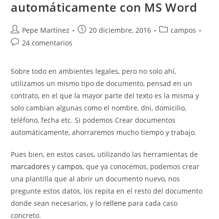
automáticamente con MS Word
Autor
Publicación
Categoría
Pepe Martínez
20 diciembre, 2016
campos
de
de
de
Comentarios
24 comentarios
la
la
la
de
entrada:
entrada:
entrada:
la
Sobre todo en ambientes legales, pero no solo ahí,
entrada:
utilizamos un mismo tipo de documento, pensad en un
contrato, en el que la mayor parte del texto es la misma y
solo cambian algunas como el nombre, dni, domicilio,
teléfono, fecha etc. Si podemos Crear documentos
automáticamente, ahorraremos mucho tiempo y trabajo.
Pues bien, en estos casos, utilizando las herramientas de
marcadores
y
campos
, que ya conocemos, podemos crear
una plantilla que al abrir un documento nuevo, nos
pregunte estos datos, los repita en el resto del documento
donde sean necesarios, y lo
rellene
para cada caso
concreto.