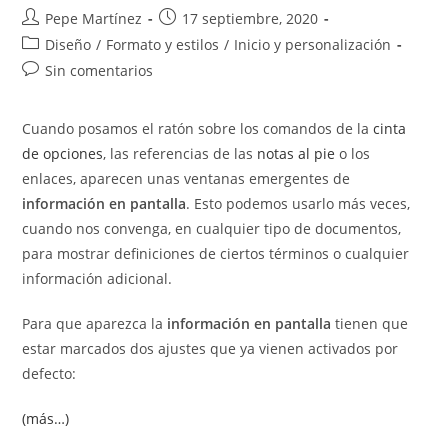
Autor
Publicación
Pepe Martínez
17 septiembre, 2020
de
de
Categoría
Diseño
/
Formato y estilos
/
Inicio y personalización
la
la
de
Comentarios
Sin comentarios
entrada:
entrada:
la
de
entrada:
la
Cuando posamos el ratón sobre los comandos de la
cinta
entrada:
de opciones
, las referencias de las
notas al pie
o los
enlaces, aparecen unas ventanas emergentes de
información en pantalla
. Esto podemos usarlo más veces,
cuando nos convenga, en cualquier tipo de documentos,
para mostrar definiciones de ciertos términos o cualquier
información adicional.
Para que aparezca la
información en pantalla
tienen que
estar marcados dos ajustes que ya vienen activados por
defecto:
(más…)