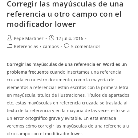
Marcadores
Corregir las mayúsculas de una
Y
Referencias
referencia u otro campo con el
Cruzadas
modificador lower
Autor
Publicación
Pepe Martínez
12 julio, 2016
de
de
Categoría
Comentarios
Referencias
/
campos
5 comentarios
la
la
de
de
entrada:
entrada:
la
la
Corregir las mayúsculas de una referencia en Word es un
entrada:
entrada:
problema frecuente
cuando insertamos una referencia
cruzada en nuestro documento, como la mayoría de
elementos a referenciar están escritos con la primera letra
en mayúscula, títulos de ilustraciones, Títulos de apartados
etc. estas mayúsculas en referencia cruzada se traslada al
texto de la referencia y en la mayoría de las veces esto será
un error ortográfico grave y evitable. En esta entrada
veremos cómo corregir las mayúsculas de una referencia u
otro
campo
con el modificador lower.