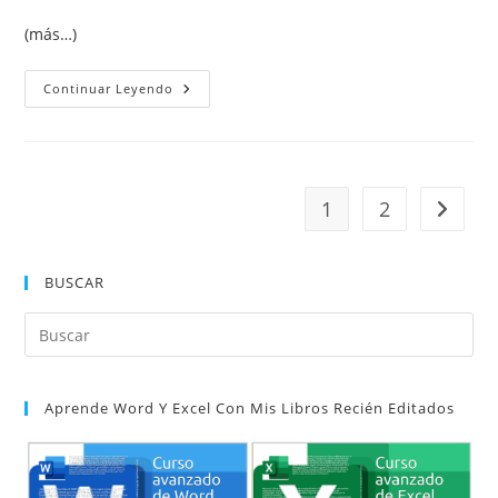
(más…)
Corregir
Continuar Leyendo
Las
Mayúsculas
De
Una
Referencia
U
Otro
1
2
Ir a la 
Campo
Con
El
Modificador
Lower
BUSCAR
Pul
Es
par
Aprende Word Y Excel Con Mis Libros Recién Editados
cer
el
pan
de