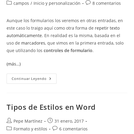
de
de
Categoría
Comentarios
campos
/
Inicio y personalización
8 comentarios
la
la
de
de
entrada:
entrada:
la
la
Aunque los formularios los veremos en otras entradas, en
entrada:
entrada:
este caso lo traigo aquí como otra forma de
repetir texto
automáticamente
. En realidad es la misma, basada en el
uso de
marcadores
, que vimos en la primera entrada, solo
que utilizando los
controles de formulario
.
(más…)
Insertar
Continuar Leyendo
Controles
De
Formulario.
Repetir
Texto
Con
Tipos de Estilos en Word
El
Campo
FormText.
Autor
Publicación
Pepe Martínez
31 enero, 2017
de
de
Categoría
Comentarios
Formato y estilos
6 comentarios
la
la