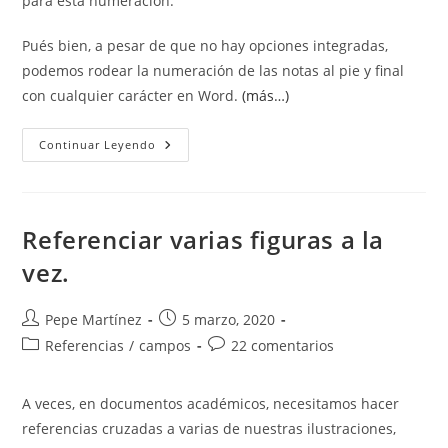
para esta numeración.
Pués bien, a pesar de que no hay opciones integradas,
podemos rodear la numeración de las notas al pie y final
con cualquier carácter en Word.
(más…)
Añadir
Continuar Leyendo
Corchetes
O
Paréntesis
A
Las
Notas
Referenciar varias figuras a la
Al
Pie
vez.
Y
Final.
Autor
Publicación
Pepe Martínez
5 marzo, 2020
de
de
Categoría
Comentarios
Referencias
/
campos
22 comentarios
la
la
de
de
entrada:
entrada:
la
la
A veces, en documentos académicos, necesitamos hacer
entrada:
entrada:
referencias cruzadas a varias de nuestras ilustraciones,