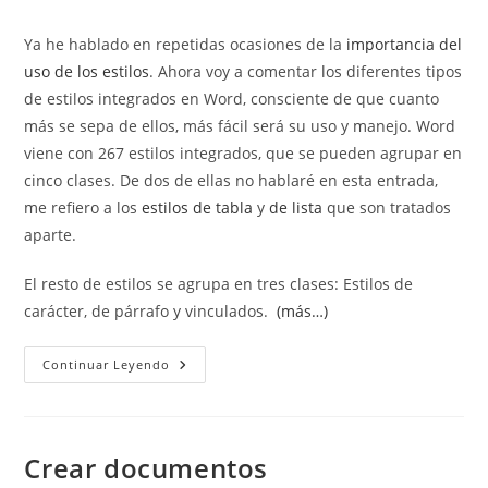
de
de
entrada:
entrada:
la
la
Ya he hablado en repetidas ocasiones de la
importancia del
entrada:
entrada:
uso de los estilos
. Ahora voy a comentar los diferentes tipos
de estilos integrados en Word, consciente de que cuanto
más se sepa de ellos, más fácil será su uso y manejo. Word
viene con 267 estilos integrados, que se pueden agrupar en
cinco clases. De dos de ellas no hablaré en esta entrada,
me refiero a los
estilos de tabla
y
de lista
que son tratados
aparte.
El resto de estilos se agrupa en tres clases: Estilos de
carácter, de párrafo y vinculados.
(más…)
Tipos
Continuar Leyendo
De
Estilos
En
Word
Crear documentos