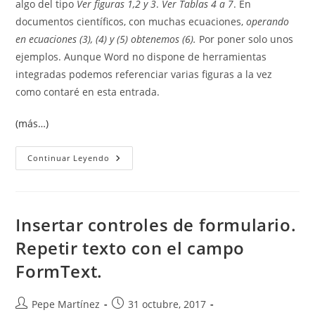
algo del tipo
Ver figuras 1,2 y 3
.
Ver Tablas 4 a 7
. En
documentos científicos, con muchas ecuaciones,
operando
en ecuaciones (3), (4) y (5) obtenemos (6).
Por poner solo unos
ejemplos. Aunque Word no dispone de herramientas
integradas podemos referenciar varias figuras a la vez
como contaré en esta entrada.
(más…)
Referenciar
Continuar Leyendo
Varias
Figuras
A
La
Vez.
Insertar controles de formulario.
Repetir texto con el campo
FormText.
Autor
Publicación
Pepe Martínez
31 octubre, 2017