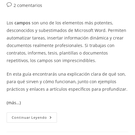
de
de
de
Comentarios
2 comentarios
la
la
la
de
entrada:
entrada:
entrada:
la
Los
campos
son uno de los elementos más potentes,
entrada:
desconocidos y subestimados de Microsoft Word. Permiten
automatizar tareas, insertar información dinámica y crear
documentos realmente profesionales. Si trabajas con
contratos, informes, tesis, plantillas o documentos
repetitivos, los campos son imprescindibles.
En esta guía encontrarás una explicación clara de qué son,
para qué sirven y cómo funcionan, junto con ejemplos
prácticos y enlaces a artículos específicos para profundizar.
(más…)
Qué
Continuar Leyendo
Son
Los
Campos
En