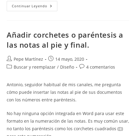
Cómo
Continuar Leyendo
Añadir
Información
En
Pantalla
A
Algunas
Añadir corchetes o paréntesis a
Palabras.
las notas al pie y final.
Autor
Publicación
Pepe Martínez
14 mayo, 2020
de
de
Categoría
Comentarios
Buscar y reemplazar
/
Diseño
4 comentarios
la
la
de
de
entrada:
entrada:
la
la
Antonio, seguidor habitual de mis canales, me pregunta
entrada:
entrada:
cómo puede insertar las notas al pie de sus documentos
con los números entre paréntesis.
No hay ninguna opción integrada en Word para usar este
formato en la numeración de las notas. Es muy común usar,
no tanto los paréntesis como los corchetes cuadrados ([])