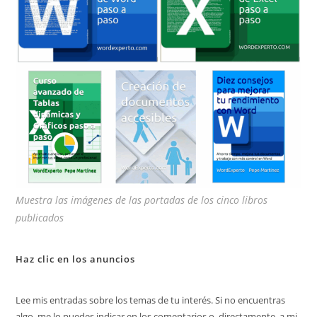
bú
Muestra las imágenes de las portadas de los cinco libros
publicados
Haz clic en los anuncios
Lee mis entradas sobre los temas de tu interés. Si no encuentras
algo, me lo puedes indicar en los comentarios o, directamente, a mi