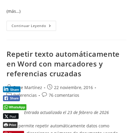
(más…)
Crear
Continuar Leyendo
Documentos
Automáticamente
Con
MS
Word
Repetir texto automáticamente
en Word con marcadores y
referencias cruzadas
Autor
Publicación
Pepe Martínez
22 noviembre, 2016
Share
de
de
Categoría
Comentarios
Referencias
76 comentarios
Share
la
la
de
de
entrada:
entrada:
la
la
WhatsApp
Entrada actualizada el 23 de febrero de 2026
entrada:
entrada:
Post
Print
Word permite repetir automáticamente datos como