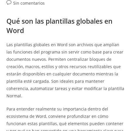
de
Comentarios
Sin comentarios
entrada:
entrada:
la
de
entrada:
la
Qué son las plantillas globales en
entrada:
Word
Las plantillas globales en Word son archivos que amplían
las funciones del programa sin servir como base para crear
documentos nuevos. Permiten centralizar bloques de
creación, macros, estilos y otros recursos reutilizables que
estarán disponibles en cualquier documento mientras la
plantilla esté cargada. Son ideales para mantener
coherencia, automatizar tareas y evitar modificar la plantilla
Normal.
Para entender realmente su importancia dentro del
ecosistema de Word, conviene profundizar en cómo
funcionan estas plantillas, qué elementos pueden contener
y por qué se han convertido en una herramienta clave para