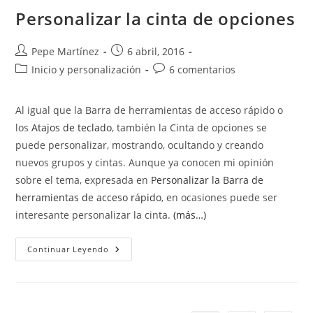
De
Office.
Personalizar la cinta de opciones
Opciones
De
Presentación
De
Autor
Publicación
Pepe Martínez
6 abril, 2016
La
de
de
Categoría
Comentarios
Inicio y personalización
Cinta
6 comentarios
De
la
la
de
de
Opciones.
entrada:
entrada:
la
la
Al igual que la Barra de herramientas de acceso rápido o
entrada:
entrada:
los
Atajos de teclado
, también la Cinta de opciones se
puede personalizar, mostrando, ocultando y creando
nuevos grupos y cintas. Aunque ya conocen mi opinión
sobre el tema, expresada en
Personalizar la Barra de
herramientas de acceso rápido
, en ocasiones puede ser
interesante personalizar la cinta.
(más…)
Personalizar
Continuar Leyendo
La
Cinta
De
Opciones