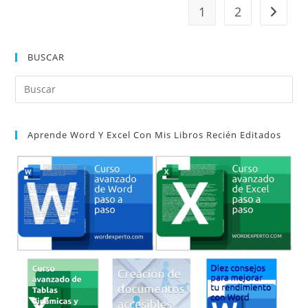
1
2
Ir a la 
BUSCAR
Pul
Es
par
Aprende Word Y Excel Con Mis Libros Recién Editados
cer
el
pan
de
bú