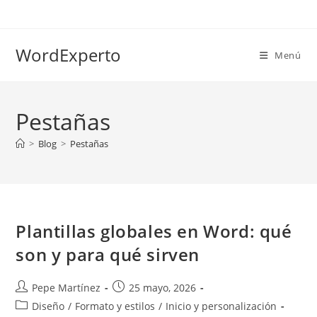
Ir
al
contenido
WordExperto
Menú
Pestañas
>
Blog
>
Pestañas
Plantillas globales en Word: qué
son y para qué sirven
Autor
Publicación
Pepe Martínez
25 mayo, 2026
de
de
Categoría
Diseño
/
Formato y estilos
/
Inicio y personalización
la
la