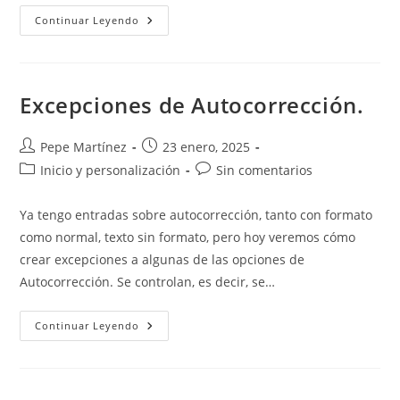
Conoce
Continuar Leyendo
Todos
Los
Elementos
De
Excel:
Cinta,
Excepciones de Autocorrección.
Barra
De
Fórmulas,
Cuadro
Autor
Publicación
Pepe Martínez
23 enero, 2025
De
de
de
Categoría
Comentarios
Inicio y personalización
Nombres
Sin comentarios
Y
la
la
de
de
Más
entrada:
entrada:
la
la
Ya tengo entradas sobre autocorrección, tanto con formato
entrada:
entrada:
como normal, texto sin formato, pero hoy veremos cómo
crear excepciones a algunas de las opciones de
Autocorrección. Se controlan, es decir, se…
Excepciones
Continuar Leyendo
De
Autocorrección.