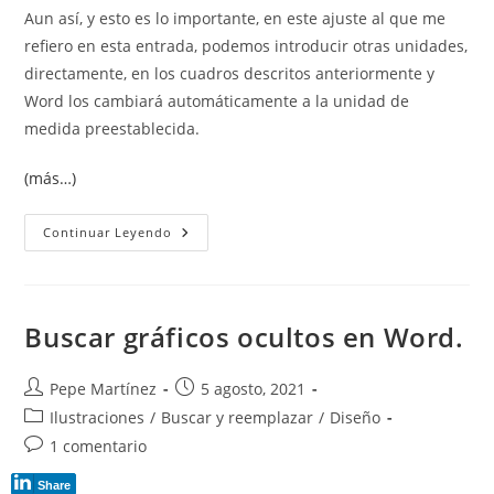
Aun así, y esto es lo importante, en este ajuste al que me
refiero en esta entrada, podemos introducir otras unidades,
directamente, en los cuadros descritos anteriormente y
Word los cambiará automáticamente a la unidad de
medida preestablecida.
(más…)
Unidades
Continuar Leyendo
De
Medida
En
Word
Buscar gráficos ocultos en Word.
Autor
Publicación
Pepe Martínez
5 agosto, 2021
de
de
Categoría
Ilustraciones
/
Buscar y reemplazar
/
Diseño
la
la
de
Comentarios
1 comentario
entrada:
entrada:
la
de
entrada:
Share
la