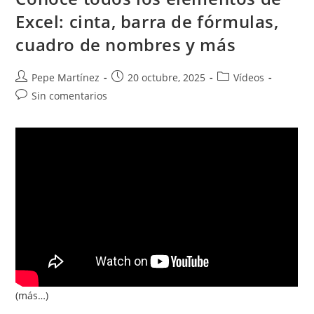
Adapta
El
Excel: cinta, barra de fórmulas,
Entorno
A
cuadro de nombres y más
Tu
Forma
De
Trabajar
Autor
Publicación
Categoría
Pepe Martínez
20 octubre, 2025
Vídeos
de
de
de
Comentarios
Sin comentarios
la
la
la
de
entrada:
entrada:
entrada:
la
entrada:
(más…)