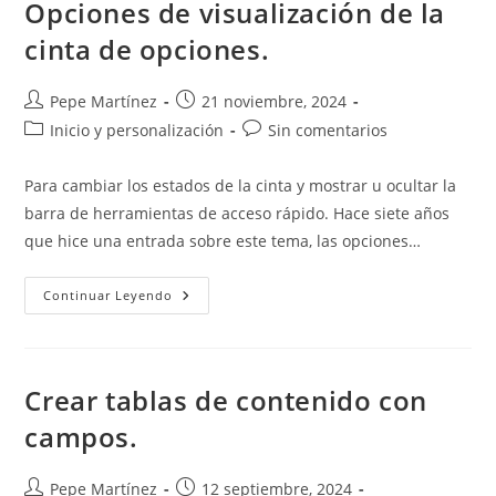
Opciones de visualización de la
cinta de opciones.
Autor
Publicación
Pepe Martínez
21 noviembre, 2024
de
de
Categoría
Comentarios
Inicio y personalización
Sin comentarios
la
la
de
de
entrada:
entrada:
la
la
Para cambiar los estados de la cinta y mostrar u ocultar la
entrada:
entrada:
barra de herramientas de acceso rápido. Hace siete años
que hice una entrada sobre este tema, las opciones…
Opciones
Continuar Leyendo
De
Visualización
De
La
Cinta
De
Crear tablas de contenido con
Opciones.
campos.
Autor
Publicación
Pepe Martínez
12 septiembre, 2024