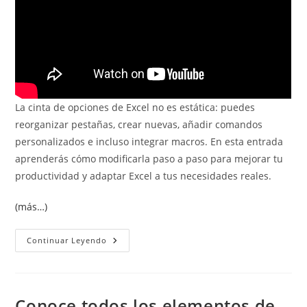
La cinta de opciones de Excel no es estática: puedes
reorganizar pestañas, crear nuevas, añadir comandos
personalizados e incluso integrar macros. En esta entrada
aprenderás cómo modificarla paso a paso para mejorar tu
productividad y adaptar Excel a tus necesidades reales.
(más…)
Personalizar
Continuar Leyendo
La
Cinta
De
Opciones
En
Excel:
Conoce todos los elementos de