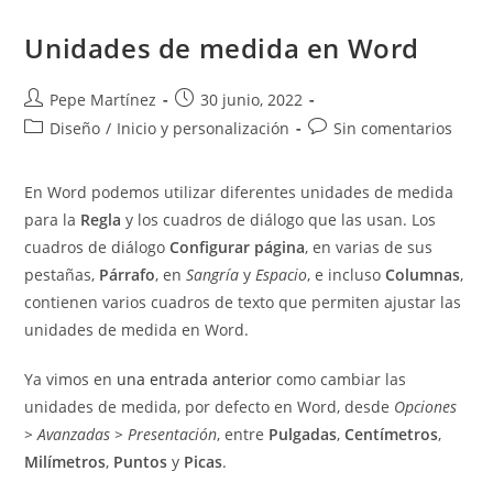
Con
Campos.
Unidades de medida en Word
Autor
Publicación
Pepe Martínez
30 junio, 2022
de
de
Categoría
Comentarios
Diseño
/
Inicio y personalización
Sin comentarios
la
la
de
de
entrada:
entrada:
la
la
En Word podemos utilizar diferentes unidades de medida
entrada:
entrada:
para la
Regla
y los cuadros de diálogo que las usan. Los
cuadros de diálogo
Configurar página
, en varias de sus
pestañas,
Párrafo
, en
Sangría
y
Espacio
, e incluso
Columnas
,
contienen varios cuadros de texto que permiten ajustar las
unidades de medida en Word.
Ya vimos en
una entrada anterior
como cambiar las
unidades de medida, por defecto en Word, desde
Opciones
> Avanzadas > Presentación
, entre
Pulgadas
,
Centímetros
,
Milímetros
,
Puntos
y
Picas
.