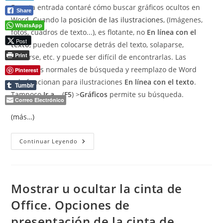
En esta entrada contaré cómo buscar gráficos ocultos en
entrada:
Share
Word. Cuando la
posición de las ilustraciones
, (Imágenes,
WhatsApp
fotos, cuadros de texto...), es flotante, no
En línea con el
Post
texto
, pueden colocarse detrás del texto, solaparse,
Print
moverse, etc. y puede ser difícil de encontrarlas. Las
funciones normales de búsqueda y reemplazo de Word
Pinterest
solo funcionan para ilustraciones
En línea con el texto
.
Tumblr
Tampoco
Ir a...
(
F5
) >
Gráficos
permite su búsqueda.
Correo Electrónico
(más…)
Buscar
Continuar Leyendo
Gráficos
Ocultos
En
Word.
Mostrar u ocultar la cinta de
Office. Opciones de
presentación de la cinta de