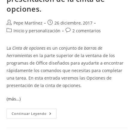
opciones.
Autor
Publicación
Pepe Martínez
26 diciembre, 2017
de
de
Categoría
Comentarios
Inicio y personalización
2 comentarios
la
la
de
de
entrada:
entrada:
la
la
La
Cinta de opciones
es un conjunto de
barras de
entrada:
entrada:
herramientas
en la parte superior de la ventana de los
programas de Office diseñados para ayudarte a encontrar
rápidamente los comandos que necesitas para completar
una tarea. En esta entrada veremos las Opciones de
presentación de la cinta de opciones.
(más…)
Mostrar
Continuar Leyendo
U
Ocultar
La
Cinta