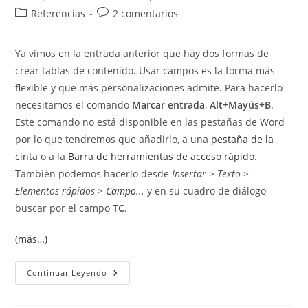
de
de
Categoría
Comentarios
Referencias
2 comentarios
la
la
de
de
entrada:
entrada:
la
la
Ya vimos en la entrada anterior que hay dos formas de
entrada:
entrada:
crear tablas de contenido. Usar campos es la forma más
flexible y que más personalizaciones admite. Para hacerlo
necesitamos el comando
Marcar entrada
,
Alt+Mayús+B
.
Este comando no está disponible en las pestañas de Word
por lo que tendremos que añadirlo, a una
pestaña de la
cinta
o a la
Barra de herramientas de acceso rápido
.
También podemos hacerlo desde
Insertar > Texto >
Elementos rápidos >
Campo...
y en su cuadro de diálogo
buscar por el campo
TC
.
(más…)
Crear
Continuar Leyendo
Tablas
De
Contenido