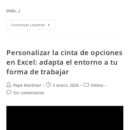
(más…)
Plantillas
Continuar Leyendo
Globales
En
Word:
Qué
Son
Y
Personalizar la cinta de opciones
Para
Qué
en Excel: adapta el entorno a tu
Sirven
forma de trabajar
Autor
Publicación
Categoría
Pepe Martínez
5 enero, 2026
Vídeos
de
de
de
Comentarios
Sin comentarios
la
la
la
de
entrada:
entrada:
entrada:
la
entrada: