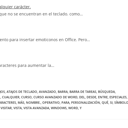
alquier carácter.
 que no se encuentran en el teclado. como…
ento para insertar emoticonos en Office. Pero…
caracteres para aumentar la…
JOS
,
ATAJOS DE TECLADO
,
AVANZADO
,
BARRA
,
BARRA DE TAREAS
,
BÚSQUEDA
,
N
,
CUALQUIER
,
CURSO
,
CURSO AVANZADO DE WORD
,
DEL
,
DESDE
,
ENTRE
,
ESPECIALES
,
ARACTERES
,
MÁS
,
NOMBRE.
,
OPERATIVO
,
PARA
,
PERSONALIZACIÓN
,
QUÉ
,
SI
,
SÍMBOL
VISITAR
,
VISTA
,
VISTA AVANZADA
,
WINDOWS
,
WORD
,
Y