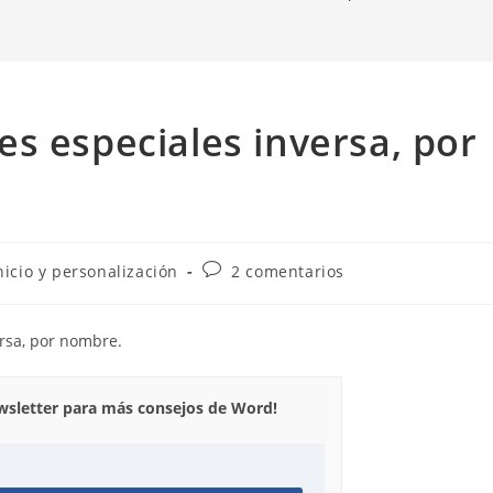
s especiales inversa, por
goría
Comentarios
nicio y personalización
2 comentarios
de
la
ada:
entrada:
rsa, por nombre.
ewsletter para más consejos de Word!