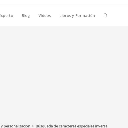
Alternar
Experto
Blog
Vídeos
Libros y Formación
búsqueda
de
la
web
o y personalización
>
Búsqueda de caracteres especiales inversa, por nombr