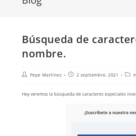
Búsqueda de caractere
nombre.
Autor
Publicación
Cate
Pepe Martínez
2 septiembre, 2021
I
de
de
de
la
la
la
entrada:
entrada:
entr
Hoy veremos la búsqueda de caracteres especiales inve
¡Suscríbete a nuestra n