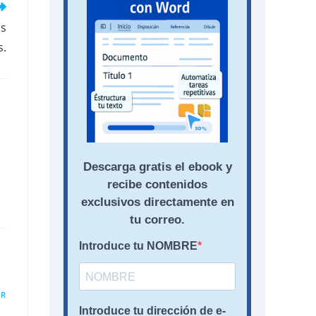
as
s.
ER