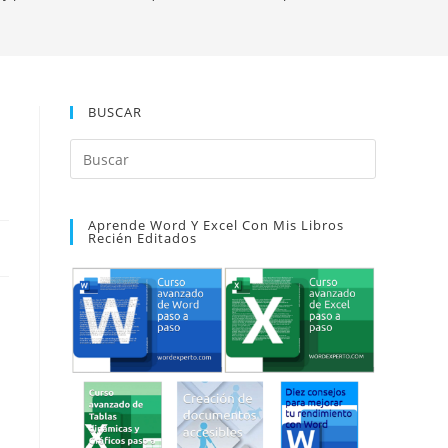
BUSCAR
Pulsa
Escape
para
Aprende Word Y Excel Con Mis Libros
cerrar
Recién Editados
el
panel
de
búsqueda.