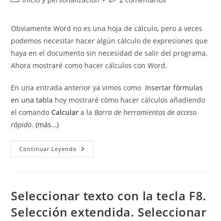
la
la
de
de
entrada:
entrada:
la
la
Obviamente Word no es una hoja de cálculo, pero a veces
entrada:
entrada:
podemos necesitar hacer algún cálculo de expresiones que
haya en el documento sin necesidad de salir del programa.
Ahora mostraré como hacer cálculos con Word.
En una entrada anterior ya vimos como
Insertar fórmulas
en una tabla
hoy mostraré cómo hacer cálculos añadiendo
el comando
Calcular
a la
Barra de herramientas de acceso
rápido
.
(más…)
Hacer
Continuar Leyendo
Cálculos
Con
Word
Seleccionar texto con la tecla F8.
Selección extendida. Seleccionar