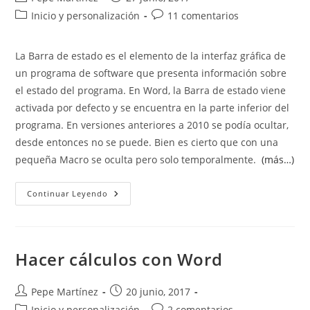
de
de
Categoría
Comentarios
Inicio y personalización
11 comentarios
la
la
de
de
entrada:
entrada:
la
la
La Barra de estado es el elemento de la interfaz gráfica de
entrada:
entrada:
un programa de software que presenta información sobre
el estado del programa. En Word, la Barra de estado viene
activada por defecto y se encuentra en la parte inferior del
programa. En versiones anteriores a 2010 se podía ocultar,
desde entonces no se puede. Bien es cierto que con una
pequeña Macro se oculta pero solo temporalmente.
(más…)
Personalizar
Continuar Leyendo
La
Barra
De
Estado
Hacer cálculos con Word
Autor
Publicación
Pepe Martínez
20 junio, 2017
de
de
Categoría
Comentarios
Inicio y personalización
2 comentarios