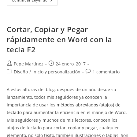
Seleccionar
Continuar Leyendo
Texto
Con
La
Tecla
F8.
Selección
Cortar, Copiar y Pegar
Extendida.
Seleccionar
rápidamente en Word con la
Frases,
Oraciones
tecla F2
O
Secciones
Rápidamente.
Autor
Publicación
Pepe Martínez
24 enero, 2017
de
de
Categoría
Comentarios
Diseño
/
Inicio y personalización
1 comentario
la
la
de
de
entrada:
entrada:
la
la
A estas alturas del blog, después de un año desde su
entrada:
entrada:
lanzamiento, todos mis seguidores ya conocen la
importancia de usar los
métodos abreviados (atajos) de
teclado
para aumentar la eficiencia en el manejo de Word.
Mis seguidores y muchos de mis lectores, conocen los
atajos de teclado para cortar, copiar y pegar, cualquier
elemento, no solo texto, también ilustraciones o tablas. Son