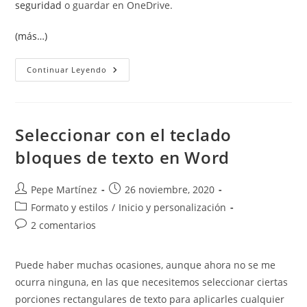
seguridad
o guardar en OneDrive.
(más…)
Word
Continuar Leyendo
Va
Lento
Seleccionar con el teclado
bloques de texto en Word
Autor
Publicación
Pepe Martínez
26 noviembre, 2020
de
de
Categoría
Formato y estilos
/
Inicio y personalización
la
la
de
Comentarios
2 comentarios
entrada:
entrada:
la
de
entrada:
la
Puede haber muchas ocasiones, aunque ahora no se me
entrada:
ocurra ninguna, en las que necesitemos seleccionar ciertas
porciones rectangulares de texto para aplicarles cualquier