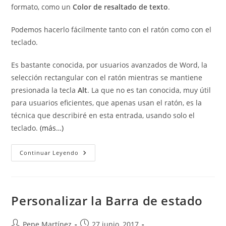
formato, como un
Color de resaltado de texto
.
Podemos hacerlo fácilmente tanto con el ratón como con el
teclado.
Es bastante conocida, por usuarios avanzados de Word, la
selección rectangular con el ratón mientras se mantiene
presionada la tecla
Alt
. La que no es tan conocida, muy útil
para usuarios eficientes, que apenas usan el ratón, es la
técnica que describiré en esta entrada, usando solo el
teclado.
(más…)
Seleccionar
Continuar Leyendo
Con
El
Teclado
Bloques
De
Texto
Personalizar la Barra de estado
En
Word
Autor
Publicación
Pepe Martínez
27 junio, 2017