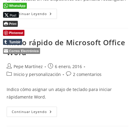
WhatsApp
Cambio
Continuar Leyendo
Post
De
Posición
Print
De
La
Pinterest
Barra
De
Inicio rápido de Microsoft Office
Tumblr
Tareas
Del
Word
Correo Electrónico
Sistema
Operativo
Autor
Publicación
Pepe Martínez
6 enero, 2016
de
de
Categoría
Comentarios
Inicio y personalización
2 comentarios
la
la
de
de
entrada:
entrada:
la
la
Indico cómo asignar un atajo de teclado para iniciar
entrada:
entrada:
rápidamente Word.
Inicio
Continuar Leyendo
Rápido
De
Microsoft
Office
Word