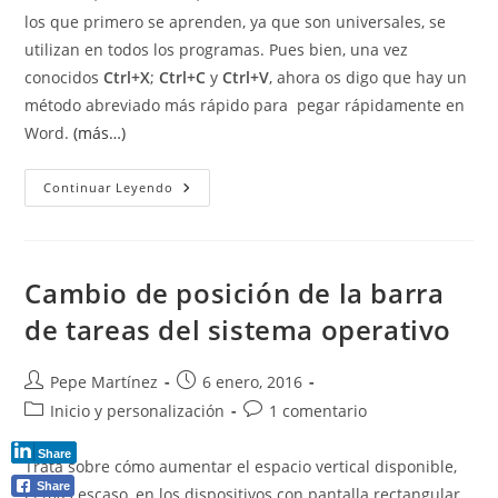
los que primero se aprenden, ya que son universales, se
utilizan en todos los programas. Pues bien, una vez
conocidos
Ctrl+X
;
Ctrl+C
y
Ctrl+V
, ahora os digo que hay un
método abreviado más rápido para pegar rápidamente en
Word.
(más…)
Cortar,
Continuar Leyendo
Copiar
Y
Pegar
Rápidamente
En
Word
Cambio de posición de la barra
Con
La
de tareas del sistema operativo
Tecla
F2
Autor
Publicación
Pepe Martínez
6 enero, 2016
de
de
Categoría
Comentarios
Inicio y personalización
1 comentario
la
la
de
de
entrada:
entrada:
la
la
Share
Trata sobre cómo aumentar el espacio vertical disponible,
entrada:
entrada:
Share
el más escaso, en los dispositivos con pantalla rectangular.