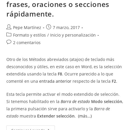
frases, oraciones o secciones
rápidamente.
Autor
Publicación
Pepe Martínez
7 marzo, 2017
de
de
Categoría
Formato y estilos
/
Inicio y personalización
la
la
de
Comentarios
2 comentarios
entrada:
entrada:
la
de
entrada:
la
Otro de los Métodos abreviados (atajos) de teclado más
entrada:
desconocidos y útiles, en este caso en Word, es la selección
extendida usando la tecla
F8
. Ocurre parecido a lo que
comenté en una
entrada anterior
respecto de la tecla
F2
.
Esta tecla permite activar el modo extendido de selección.
Si tenemos habilitado en la
Barra de estado
Modo selección
,
la primera pulsación sirve para activarlo y la
Barra de
estado
muestra
Extender selección
.
(más…)