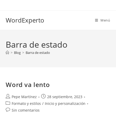
Ir
al
contenido
WordExperto
Menú
Barra de estado
>
Blog
>
Barra de estado
Word va lento
Autor
Publicación
Pepe Martínez
28 septiembre, 2023
de
de
Categoría
Formato y estilos
/
Inicio y personalización
la
la
de
Comentarios
Sin comentarios
entrada:
entrada:
la
de