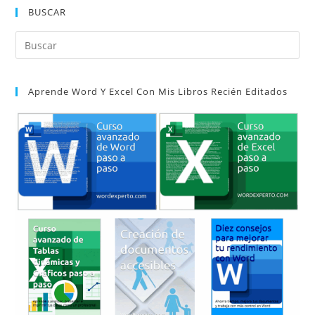
BUSCAR
Pul
Es
par
Aprende Word Y Excel Con Mis Libros Recién Editados
cer
el
pan
de
bú