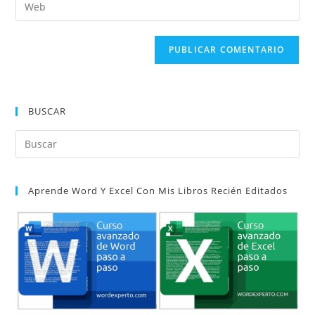
Introduce
de
de
la
usuario
correo
URL
para
electrónico
de
comentar
para
tu
comentar
web
(opcional)
BUSCAR
Pul
Es
par
Aprende Word Y Excel Con Mis Libros Recién Editados
cer
el
pan
de
bú