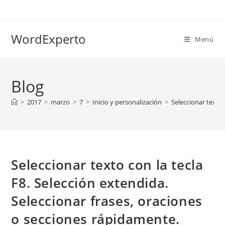
Ir
al
contenido
WordExperto
Menú
Blog
>
2017
>
marzo
>
7
>
Inicio y personalización
>
Seleccionar texto 
Seleccionar texto con la tecla
F8. Selección extendida.
Seleccionar frases, oraciones
o secciones rápidamente.