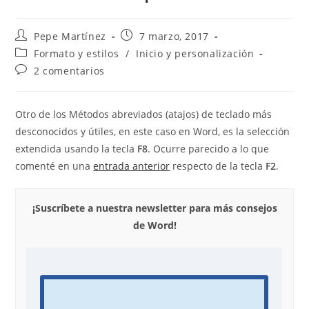
Autor
Publicación
Pepe Martínez
7 marzo, 2017
de
de
Categoría
Formato y estilos
/
Inicio y personalización
la
la
de
Comentarios
2 comentarios
entrada:
entrada:
la
de
entrada:
la
entrada:
Otro de los Métodos abreviados (atajos) de teclado más
desconocidos y útiles, en este caso en Word, es la selección
extendida usando la tecla
F8
. Ocurre parecido a lo que
comenté en una
entrada anterior
respecto de la tecla
F2
.
¡Suscríbete a nuestra newsletter para más consejos
de Word!