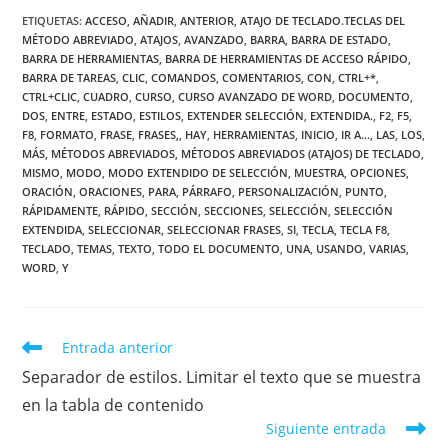
ETIQUETAS
:
ACCESO
,
AÑADIR
,
ANTERIOR
,
ATAJO DE TECLADO.TECLAS DEL
MÉTODO ABREVIADO
,
ATAJOS
,
AVANZADO
,
BARRA
,
BARRA DE ESTADO
,
BARRA DE HERRAMIENTAS
,
BARRA DE HERRAMIENTAS DE ACCESO RÁPIDO
,
BARRA DE TAREAS
,
CLIC
,
COMANDOS
,
COMENTARIOS
,
CON
,
CTRL+*
,
CTRL+CLIC
,
CUADRO
,
CURSO
,
CURSO AVANZADO DE WORD
,
DOCUMENTO
,
DOS
,
ENTRE
,
ESTADO
,
ESTILOS
,
EXTENDER SELECCIÓN
,
EXTENDIDA.
,
F2
,
F5
,
F8
,
FORMATO
,
FRASE
,
FRASES,
,
HAY
,
HERRAMIENTAS
,
INICIO
,
IR A...
,
LAS
,
LOS
,
MÁS
,
MÉTODOS ABREVIADOS
,
MÉTODOS ABREVIADOS (ATAJOS) DE TECLADO
,
MISMO
,
MODO
,
MODO EXTENDIDO DE SELECCIÓN
,
MUESTRA
,
OPCIONES
,
ORACIÓN
,
ORACIONES
,
PARA
,
PÁRRAFO
,
PERSONALIZACIÓN
,
PUNTO
,
RÁPIDAMENTE
,
RÁPIDO
,
SECCIÓN
,
SECCIONES
,
SELECCIÓN
,
SELECCIÓN
EXTENDIDA
,
SELECCIONAR
,
SELECCIONAR FRASES
,
SI
,
TECLA
,
TECLA F8
,
TECLADO
,
TEMAS
,
TEXTO
,
TODO EL DOCUMENTO
,
UNA
,
USANDO
,
VARIAS
,
WORD
,
Y
Leer
Entrada anterior
más
Separador de estilos. Limitar el texto que se muestra
artículos
en la tabla de contenido
Siguiente entrada