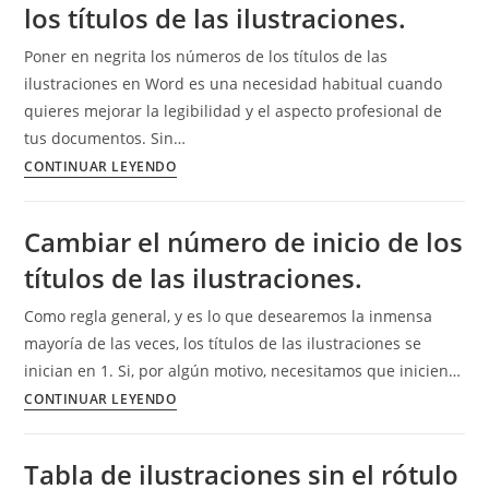
los títulos de las ilustraciones.
la
vez.
Poner en negrita los números de los títulos de las
ilustraciones en Word es una necesidad habitual cuando
quieres mejorar la legibilidad y el aspecto profesional de
tus documentos. Sin…
Poner
CONTINUAR LEYENDO
en
negrita
Cambiar el número de inicio de los
los
títulos de las ilustraciones.
números
de
Como regla general, y es lo que desearemos la inmensa
los
mayoría de las veces, los títulos de las ilustraciones se
títulos
inician en 1. Si, por algún motivo, necesitamos que inicien…
de
Cambiar
CONTINUAR LEYENDO
las
el
ilustraciones.
número
Tabla de ilustraciones sin el rótulo
de