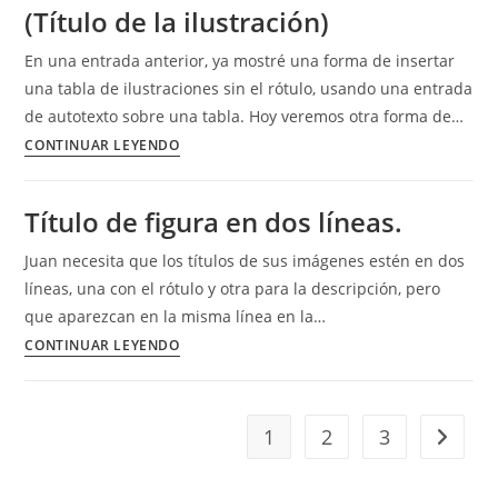
(Título de la ilustración)
inicio
de
En una entrada anterior, ya mostré una forma de insertar
los
una tabla de ilustraciones sin el rótulo, usando una entrada
títulos
de autotexto sobre una tabla. Hoy veremos otra forma de…
de
Tabla
CONTINUAR LEYENDO
las
de
ilustraciones.
ilustraciones
Título de figura en dos líneas.
sin
el
Juan necesita que los títulos de sus imágenes estén en dos
rótulo
líneas, una con el rótulo y otra para la descripción, pero
(Título
que aparezcan en la misma línea en la…
de
Título
CONTINUAR LEYENDO
la
de
ilustración)
figura
en
1
2
3
Ir a la 
dos
líneas.