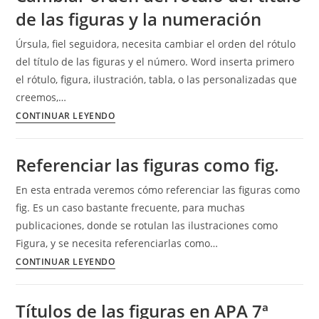
de las figuras y la numeración
Úrsula, fiel seguidora, necesita cambiar el orden del rótulo
del título de las figuras y el número. Word inserta primero
el rótulo, figura, ilustración, tabla, o las personalizadas que
creemos,…
Cambiar
CONTINUAR LEYENDO
orden
del
Referenciar las figuras como fig.
rótulo
del
En esta entrada veremos cómo referenciar las figuras como
título
fig. Es un caso bastante frecuente, para muchas
de
publicaciones, donde se rotulan las ilustraciones como
las
Figura, y se necesita referenciarlas como…
figuras
Referenciar
CONTINUAR LEYENDO
y
las
la
figuras
Títulos de las figuras en APA 7ª
numeración
como