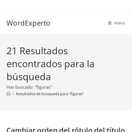
Ir
al
contenido
WordExperto
Menú
21
Resultados
encontrados para la
búsqueda
Has buscado: "figuras"
>
Resultados de búsqueda para
“figuras”
Cambiar orden del rótulo del título