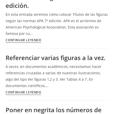
edición.
fig.
En esta entrada veremos cómo colocar Títulos de las figuras
según las normas APA 7ª edición. APA es el acrónimo de
American Psychological Association. Esta asociación es
famosa por su…
Títulos
CONTINUAR LEYENDO
de
las
Referenciar varias figuras a la vez.
figuras
en
A veces, en documentos académicos, necesitamos hacer
APA
referencias cruzadas a varias de nuestras ilustraciones,
7ª
algo del tipo Ver figuras 1,2 y 3. Ver Tablas 4 a 7. En
edición.
documentos científicos,…
Referenciar
CONTINUAR LEYENDO
varias
figuras
Poner en negrita los números de
a