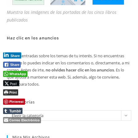
Muestra las imágenes de las portadas de los cinco libros
publicados
Haz clic en los anuncios
Lee mis entradas sobre los temas de tu interés. Si no encuentras
Share
algo, me lo puedes indicar en los comentarios o, directamente, a mi
Share
correo. Antes de irte,
no olvides hacer clic en los anuncios
. Es lo
WhatsApp
que ayuda a mantener esta web. Si, además, algo te conviene,
Post
mejor para todos.
Print
Pinterest
Categorías
Tumblr
Categorías
Elegir la categoría
Correo Electrónico
Mira Mis Archivos